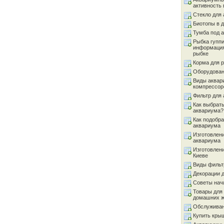
активность 
Стекло для
Биотопы в 
Тумба под 
Рыбка гуппи
информация
рыбке
Корма для 
Оборудован
Виды аквар
компрессор
Фильтр для
Как выбрать
аквариума?
Как подобра
аквариума
Изготовлен
аквариума
Изготовлен
Киеве
Виды фильт
Декорации 
Советы на
Товары для
домашних 
Обслуживан
Купить кры