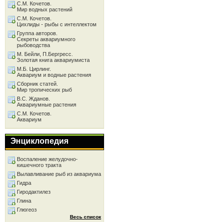
С.М. Кочетов.
Мир водных растений
С.М. Кочетов.
Цихлиды - рыбы с интеллектом
Группа авторов.
Секреты аквариумного
рыбоводства
М. Бейли, П.Бергресс.
Золотая книга аквариумиста
М.Б. Цирлинг.
Аквариум и водные растения
Сборник статей.
Мир тропических рыб
В.С. Жданов.
Аквариумные растения
С.М. Кочетов.
Аквариум
Энциклопедия
Воспаление желудочно-
кишечного тракта
Вылавливание рыб из аквариума
Гидра
Гиродактилез
Глина
Глюгеоз
Весь список