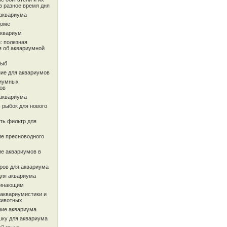
в разное время дня
 аквариума
доме
аквариум
: полезная
 об аквариумной
рыб
ие для аквариумов
иумных
ов
 аквариума
 рыбок для нового
ть фильтр для
ие пресноводного
ие аквариумов в
ров для аквариума
для аквариума
чинающим
 аквариумистики и
животных
ие аквариума
шку для аквариума