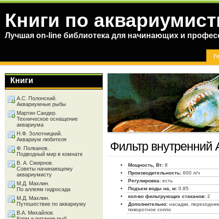
Книги по аквариумист
Лучшая on-line библиотека для начинающих и профес
Г
Книги
А.С. Полонский.
Аквариумные рыбы
Мартин Сандер.
Техническое оснащение
аквариума
Н.Ф. Золотницкий.
Аквариум любителя
Фильтр внутренний 
Ф. Полканов.
Подводный мир в комнате
В. А. Смирнов.
Мощность, Вт:
8
Советы начинающему
Производительность:
600 л/ч
аквариумисту
Регулировка:
есть
М.Д. Махлин.
Подъем воды на, м:
0,85
По аллеям гидросада
кол-во фильтрующих стаканов:
2
М.Д. Махлин.
Путешествие по аквариуму
Дополнительно:
насадки, переходник
поворотное сопло
В.А. Михайлов.
Корм и питание рыб