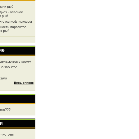
езни рыб
диоз - опасное
е рыб
ся с ихтиофтириозом
ности паразитов
х рыб
ие
мена живому корму
но забытое
 сами
Весь список
чего???
и
 чистоты