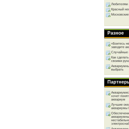
Любителям 
Красный не
Московские
Разное
«Боитесь не
заводите а
Случайные 
Как сделать
своими рук
Аквариумный
выбрать
Партнер
Аквариумист
хочет понят
аквариум
Лучшие оке
аквариумы
Обеспечени
аквариумны
нестабильн
электросна
Аквариумны