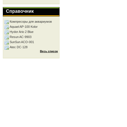
Справочник
Компресоры для аквариумов
Aquael AP-100 Kolor
Hydor Ario 2 Blue
Resun AC-9903
SunSun ACO-001
Atec DC-128
Весь список