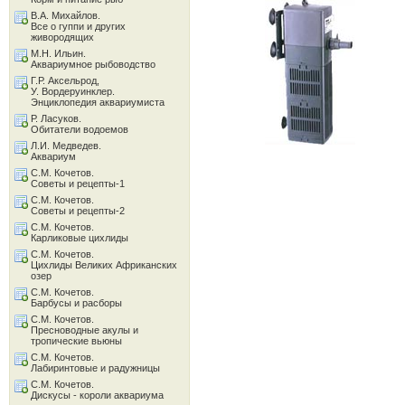
В.А. Михайлов.
Все о гуппи и других
живородящих
М.Н. Ильин.
Аквариумное рыбоводство
Г.Р. Аксельрод,
У. Вордеруинклер.
Энциклопедия аквариумиста
Р. Ласуков.
Обитатели водоемов
Л.И. Медведев.
Аквариум
С.М. Кочетов.
Советы и рецепты-1
С.М. Кочетов.
Советы и рецепты-2
С.М. Кочетов.
Карликовые цихлиды
С.М. Кочетов.
Цихлиды Великих Африканских
озер
С.М. Кочетов.
Барбусы и расборы
С.М. Кочетов.
Пресноводные акулы и
тропические вьюны
С.М. Кочетов.
Лабиринтовые и радужницы
С.М. Кочетов.
Дискусы - короли аквариума