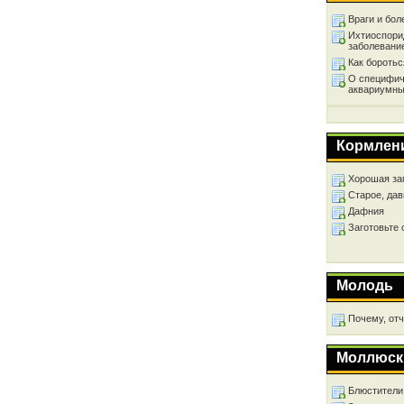
Враги и бол
Ихтиоспори
заболевани
Как бороть
О специфич
аквариумны
Кормлен
Хорошая за
Старое, дав
Дафния
Заготовьте
Молодь
Почему, от
Моллюск
Блюстители