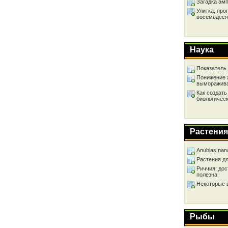
Загадка ам
Улитка, про
восемьдеся
Наука
Показатель
Понижение 
выморажив
Как создать
биологичес
Растения
Anubias nan
Растения д
Риччия: дос
полезна
Некоторые 
Рыбы