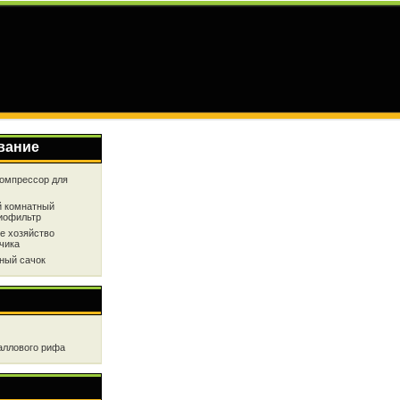
вание
омпрессор для
 комнатный
иофильтр
е хозяйство
чика
ный сачок
аллового рифа