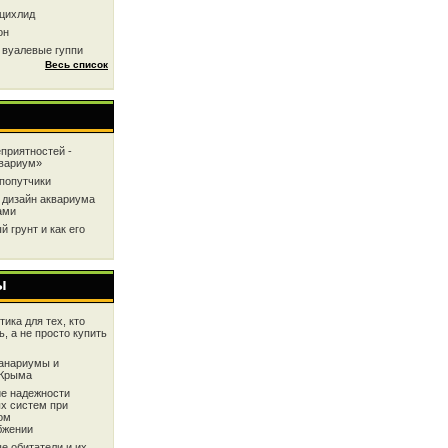
цихлид
он
 вуалевые гуппи
Весь список
приятностей -
квариум»
попутчики
 дизайн аквариума
ами
 грунт и как его
ы
ика для тех, кто
ь, а не просто купить
анариумы и
 Крыма
е надежности
х систем при
ом
бжении
е обитатели и их