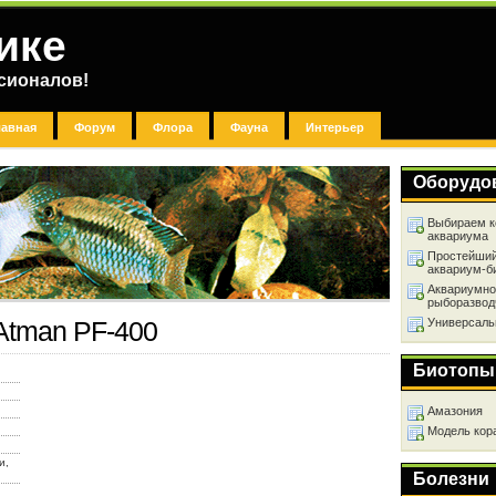
ике
сионалов!
лавная
Форум
Флора
Фауна
Интерьер
Оборудо
Выбираем к
аквариума
Простейший
аквариум-б
Аквариумно
рыборазвод
Универсаль
Atman PF-400
Биотопы
Амазония
Модель кор
и,
Болезни