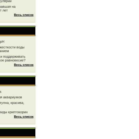
пулярии
павшая на
т лет
Весь список
 рН
жесткоcти воды
анием
 и поддерживать
кое равновесие?
Весь список
a
ля аквариумов
тупна, красива,
виды криптокорин
Весь список