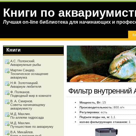
Книги по аквариумист
Лучшая on-line библиотека для начинающих и профес
Г
Книги
А.С. Полонский.
Аквариумные рыбы
Мартин Сандер.
Техническое оснащение
аквариума
Н.Ф. Золотницкий.
Аквариум любителя
Фильтр внутренний 
Ф. Полканов.
Подводный мир в комнате
В. А. Смирнов.
Мощность, Вт:
15
Советы начинающему
Производительность:
800 л/ч
аквариумисту
Регулировка:
есть
М.Д. Махлин.
Подъем воды на, м:
1,1
По аллеям гидросада
кол-во фильтрующих стаканов:
1
М.Д. Махлин.
Путешествие по аквариуму
В.А. Михайлов.
Корм и питание рыб