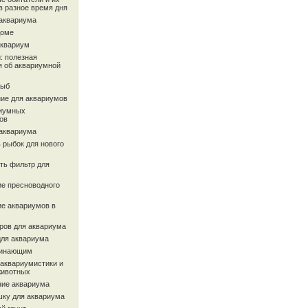
в разное время дня
 аквариума
доме
аквариум
: полезная
 об аквариумной
рыб
ие для аквариумов
иумных
ов
 аквариума
 рыбок для нового
ть фильтр для
ие пресноводного
ие аквариумов в
ров для аквариума
для аквариума
чинающим
 аквариумистики и
животных
ие аквариума
шку для аквариума