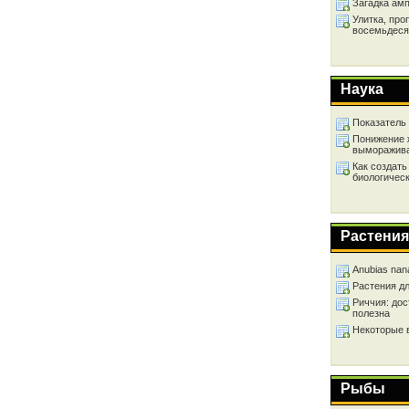
Загадка ам
Улитка, про
восемьдеся
Наука
Показатель
Понижение 
выморажив
Как создать
биологичес
Растения
Anubias nan
Растения д
Риччия: дос
полезна
Некоторые 
Рыбы