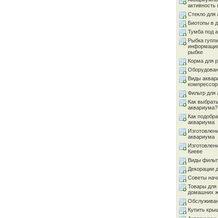
активность 
Стекло для
Биотопы в 
Тумба под 
Рыбка гуппи
информация
рыбке
Корма для 
Оборудован
Виды аквар
компрессор
Фильтр для
Как выбрать
аквариума?
Как подобра
аквариума
Изготовлен
аквариума
Изготовлен
Киеве
Виды фильт
Декорации 
Советы на
Товары для
домашних 
Обслуживан
Купить кры