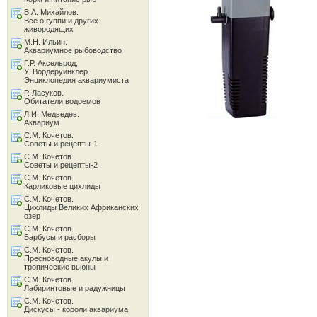
В.А. Михайлов.
Все о гуппи и других
живородящих
М.Н. Ильин.
Аквариумное рыбоводство
Г.Р. Аксельрод,
У. Вордеруинклер.
Энциклопедия аквариумиста
Р. Ласуков.
Обитатели водоемов
Л.И. Медведев.
Аквариум
С.М. Кочетов.
Советы и рецепты-1
С.М. Кочетов.
Советы и рецепты-2
С.М. Кочетов.
Карликовые цихлиды
С.М. Кочетов.
Цихлиды Великих Африканских
озер
С.М. Кочетов.
Барбусы и расборы
С.М. Кочетов.
Пресноводные акулы и
тропические вьюны
С.М. Кочетов.
Лабиринтовые и радужницы
С.М. Кочетов.
Дискусы - короли аквариума