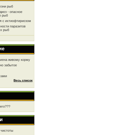
езни рыб
диоз - опасное
е рыб
ся с ихтиофтириозом
ности паразитов
х рыб
ие
мена живому корму
но забытое
 сами
Весь список
чего???
и
 чистоты