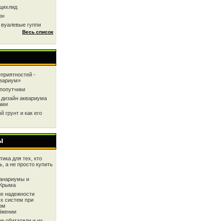
цихлид
он
 вуалевые гуппи
Весь список
приятностей -
квариум»
попутчики
 дизайн аквариума
ами
 грунт и как его
ы
ика для тех, кто
ь, а не просто купить
анариумы и
 Крыма
е надежности
х систем при
ом
бжении
е обитатели и их