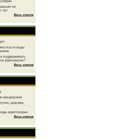
пулярии
павшая на
т лет
Весь список
 рН
жесткоcти воды
анием
 и поддерживать
кое равновесие?
Весь список
a
ля аквариумов
тупна, красива,
виды криптокорин
Весь список