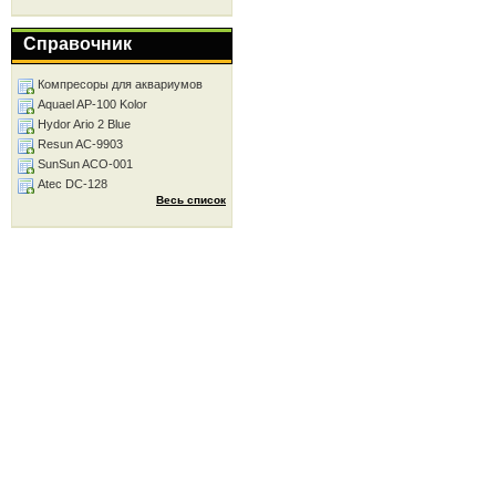
Справочник
Компресоры для аквариумов
Aquael AP-100 Kolor
Hydor Ario 2 Blue
Resun AC-9903
SunSun ACO-001
Atec DC-128
Весь список