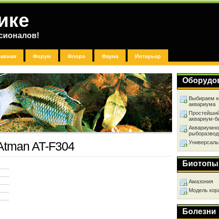
ике
сионалов!
лавная
Форум
Флора
Фауна
Интерьер
Оборудо
Выбираем к
аквариума
Простейший
аквариум-б
Аквариумно
рыборазвод
Универсаль
Atman AT-F304
Биотопы
Амазония
Модель кор
Болезни