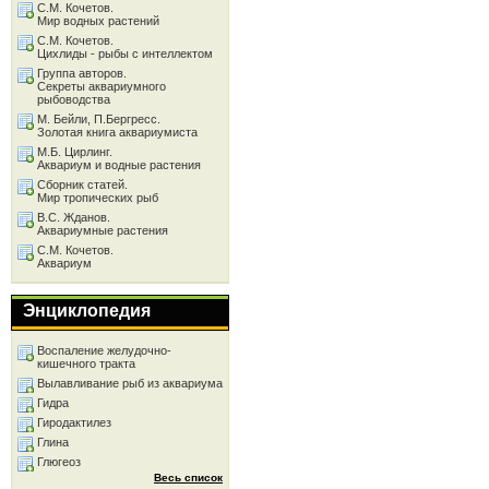
С.М. Кочетов.
Мир водных растений
С.М. Кочетов.
Цихлиды - рыбы с интеллектом
Группа авторов.
Секреты аквариумного
рыбоводства
М. Бейли, П.Бергресс.
Золотая книга аквариумиста
М.Б. Цирлинг.
Аквариум и водные растения
Сборник статей.
Мир тропических рыб
В.С. Жданов.
Аквариумные растения
С.М. Кочетов.
Аквариум
Энциклопедия
Воспаление желудочно-
кишечного тракта
Вылавливание рыб из аквариума
Гидра
Гиродактилез
Глина
Глюгеоз
Весь список