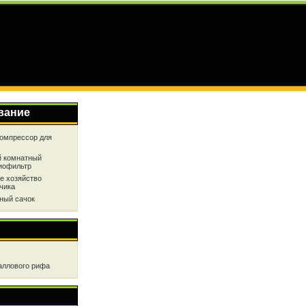
вание
омпрессор для
 комнатный
иофильтр
е хозяйство
чика
ный сачок
аллового рифа