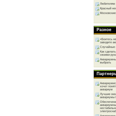
Любителям 
Красный не
Московские
Разное
«Боитесь не
заводите а
Случайные 
Как сделать
своими рук
Аквариумный
выбрать
Партнер
Аквариумист
хочет понят
аквариум
Лучшие оке
аквариумы
Обеспечени
аквариумны
нестабильн
электросна
Аквариумны