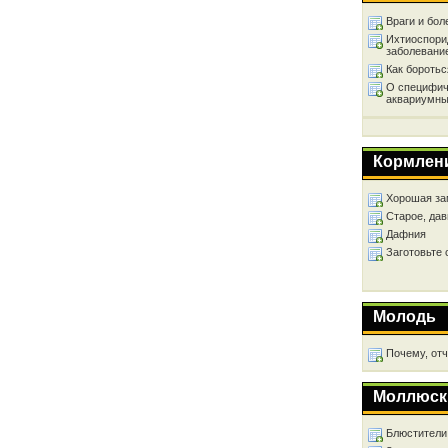
Враги и бол
Ихтиоспори
заболевани
Как бороть
О специфич
аквариумны
Кормлен
Хорошая за
Старое, дав
Дафния
Заготовьте
Молодь
Почему, от
Моллюск
Блюстители