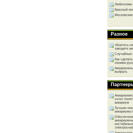
Любителям 
Красный не
Московские
Разное
«Боитесь не
заводите а
Случайные 
Как сделать
своими рук
Аквариумный
выбрать
Партнер
Аквариумист
хочет понят
аквариум
Лучшие оке
аквариумы
Обеспечени
аквариумны
нестабильн
электросна
Аквариумны