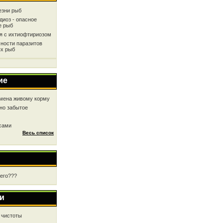
езни рыб
диоз - опасное
е рыб
ся с ихтиофтириозом
ности паразитов
х рыб
ие
мена живому корму
но забытое
 сами
Весь список
чего???
и
 чистоты