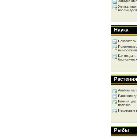
Загадка ам
Улитка, про
восемьдеся
Наука
Показатель
Понижение 
выморажив
Как создать
биологичес
Растения
Anubias nan
Растения д
Риччия: дос
полезна
Некоторые 
Рыбы