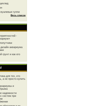
цихлид
он
 вуалевые гуппи
Весь список
приятностей -
квариум»
попутчики
 дизайн аквариума
ами
 грунт и как его
ы
ика для тех, кто
ь, а не просто купить
анариумы и
 Крыма
е надежности
х систем при
ом
бжении
е обитатели и их