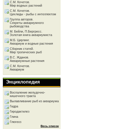
С.М. Кочетов.
Мир водных растений
С.М. Кочетов.
Цихлиды - рыбы с интеллектом
Группа авторов.
Секреты аквариумного
рыбоводства
М. Бейли, П.Бергресс.
Золотая книга аквариумиста
М.Б. Цирлинг.
Аквариум и водные растения
Сборник статей.
Мир тропических рыб
В.С. Жданов.
Аквариумные растения
С.М. Кочетов.
Аквариум
Энциклопедия
Воспаление желудочно-
кишечного тракта
Вылавливание рыб из аквариума
Гидра
Гиродактилез
Глина
Глюгеоз
Весь список