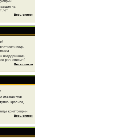
пулярии
павшая на
т лет
Весь список
 рН
жесткоcти воды
анием
 и поддерживать
кое равновесие?
Весь список
a
ля аквариумов
тупна, красива,
виды криптокорин
Весь список