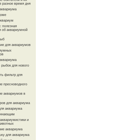
в разное время дня
 аквариума
доме
аквариум
: полезная
 об аквариумной
рыб
ие для аквариумов
иумных
ов
 аквариума
 рыбок для нового
ть фильтр для
ие пресноводного
ие аквариумов в
ров для аквариума
для аквариума
чинающим
 аквариумистики и
животных
ие аквариума
шку для аквариума