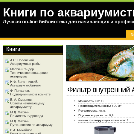
Книги по аквариумист
Лучшая on-line библиотека для начинающих и профес
Г
Книги
А.С. Полонский.
Аквариумные рыбы
Мартин Сандер.
Техническое оснащение
аквариума
Н.Ф. Золотницкий.
Аквариум любителя
Фильтр внутренний 
Ф. Полканов.
Подводный мир в комнате
В. А. Смирнов.
Мощность, Вт:
12
Советы начинающему
Производительность:
600 л/ч
аквариумисту
Регулировка:
есть
М.Д. Махлин.
Подъем воды на, м:
0,9
По аллеям гидросада
кол-во фильтрующих стаканов:
1
М.Д. Махлин.
Путешествие по аквариуму
В.А. Михайлов.
Корм и питание рыб