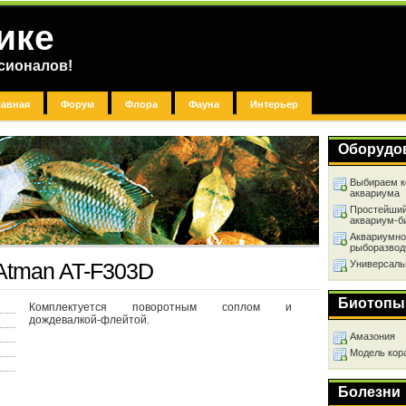
ике
сионалов!
лавная
Форум
Флора
Фауна
Интерьер
Оборудо
Выбираем к
аквариума
Простейший
аквариум-б
Аквариумно
рыборазвод
Универсаль
Atman AT-F303D
Биотопы
Комплектуется поворотным соплом и
дождевалкой-флейтой.
Амазония
Модель кор
Болезни