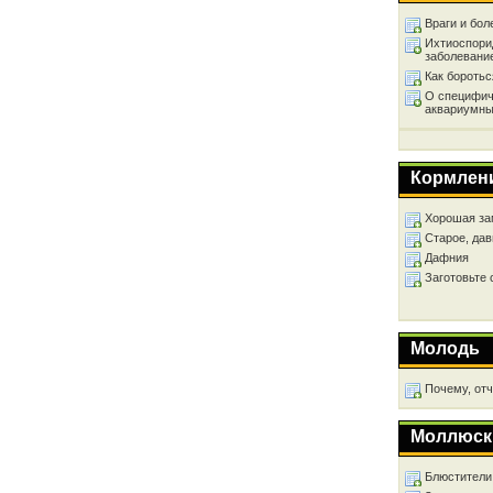
Враги и бол
Ихтиоспори
заболевани
Как бороть
О специфич
аквариумны
Кормлен
Хорошая за
Старое, дав
Дафния
Заготовьте
Молодь
Почему, от
Моллюск
Блюстители