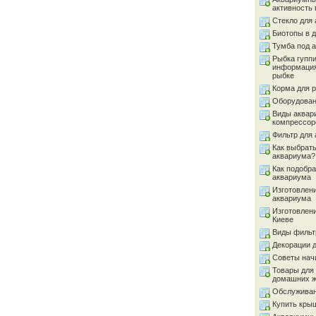
активность 
Стекло для
Биотопы в 
Тумба под 
Рыбка гуппи
информация
рыбке
Корма для 
Оборудован
Виды аквар
компрессор
Фильтр для
Как выбрать
аквариума?
Как подобра
аквариума
Изготовлен
аквариума
Изготовлен
Киеве
Виды фильт
Декорации 
Советы на
Товары для
домашних 
Обслуживан
Купить кры