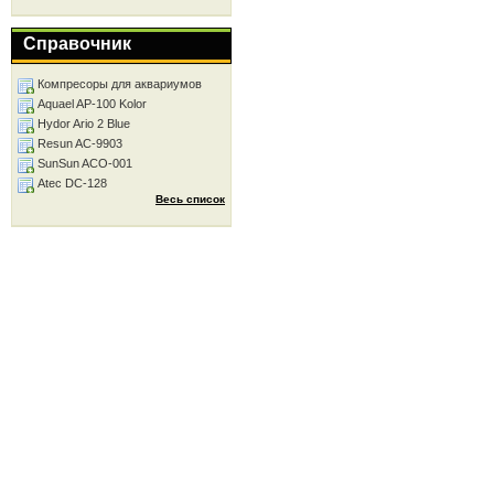
Справочник
Компресоры для аквариумов
Aquael AP-100 Kolor
Hydor Ario 2 Blue
Resun AC-9903
SunSun ACO-001
Atec DC-128
Весь список