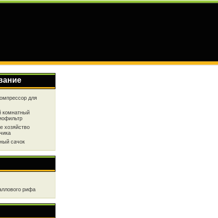
вание
омпрессор для
 комнатный
иофильтр
е хозяйство
чика
ный сачок
аллового рифа