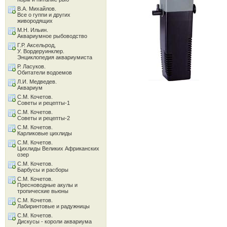
В.А. Михайлов.
Все о гуппи и других
живородящих
М.Н. Ильин.
Аквариумное рыбоводство
Г.Р. Аксельрод,
У. Вордеруинклер.
Энциклопедия аквариумиста
Р. Ласуков.
Обитатели водоемов
Л.И. Медведев.
Аквариум
С.М. Кочетов.
Советы и рецепты-1
С.М. Кочетов.
Советы и рецепты-2
С.М. Кочетов.
Карликовые цихлиды
С.М. Кочетов.
Цихлиды Великих Африканских
озер
С.М. Кочетов.
Барбусы и расборы
С.М. Кочетов.
Пресноводные акулы и
тропические вьюны
С.М. Кочетов.
Лабиринтовые и радужницы
С.М. Кочетов.
Дискусы - короли аквариума