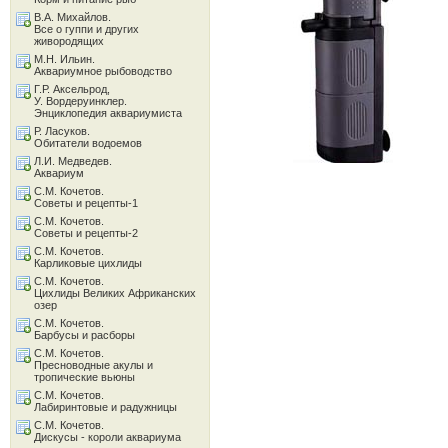
В.А. Михайлов.
Все о гуппи и других
живородящих
М.Н. Ильин.
Аквариумное рыбоводство
Г.Р. Аксельрод,
У. Вордеруинклер.
Энциклопедия аквариумиста
Р. Ласуков.
Обитатели водоемов
Л.И. Медведев.
Аквариум
С.М. Кочетов.
Советы и рецепты-1
С.М. Кочетов.
Советы и рецепты-2
С.М. Кочетов.
Карликовые цихлиды
С.М. Кочетов.
Цихлиды Великих Африканских
озер
С.М. Кочетов.
Барбусы и расборы
С.М. Кочетов.
Пресноводные акулы и
тропические вьюны
С.М. Кочетов.
Лабиринтовые и радужницы
С.М. Кочетов.
Дискусы - короли аквариума