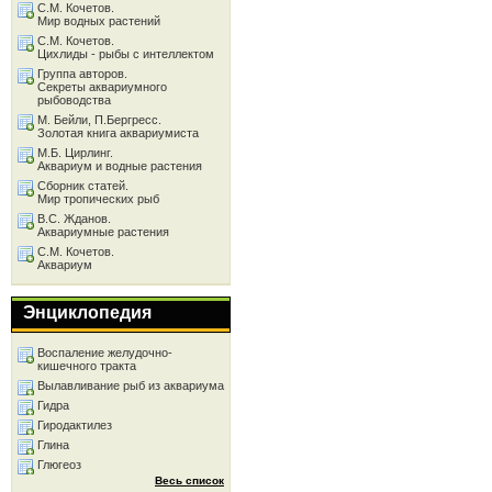
С.М. Кочетов.
Мир водных растений
С.М. Кочетов.
Цихлиды - рыбы с интеллектом
Группа авторов.
Секреты аквариумного
рыбоводства
М. Бейли, П.Бергресс.
Золотая книга аквариумиста
М.Б. Цирлинг.
Аквариум и водные растения
Сборник статей.
Мир тропических рыб
В.С. Жданов.
Аквариумные растения
С.М. Кочетов.
Аквариум
Энциклопедия
Воспаление желудочно-
кишечного тракта
Вылавливание рыб из аквариума
Гидра
Гиродактилез
Глина
Глюгеоз
Весь список