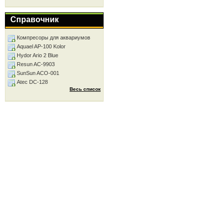
Справочник
Компресоры для аквариумов
Aquael AP-100 Kolor
Hydor Ario 2 Blue
Resun AC-9903
SunSun ACO-001
Atec DC-128
Весь список