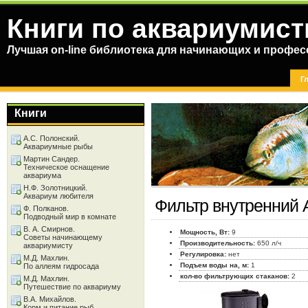
Книги по аквариумист
Лучшая on-line библиотека для начинающих и профес
Г
Книги
А.С. Полонский.
Аквариумные рыбы
Мартин Сандер.
Техническое оснащение
аквариума
Н.Ф. Золотницкий.
Аквариум любителя
Фильтр внутренний 
Ф. Полканов.
Подводный мир в комнате
В. А. Смирнов.
Мощность, Вт:
9
Советы начинающему
Производительность:
650 л/ч
аквариумисту
Регулировка:
нет
М.Д. Махлин.
Подъем воды на, м:
1
По аллеям гидросада
кол-во фильтрующих стаканов:
2
М.Д. Махлин.
Путешествие по аквариуму
В.А. Михайлов.
Корм и питание рыб