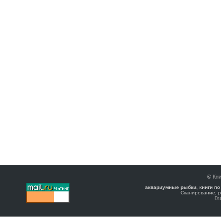
©
Кни
аквариумные рыбки, книги по
Сканирование, р
Гл