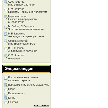
С.М. Кочетов.
Мир водных растений
С.М. Кочетов.
Цихлиды - рыбы с интеллектом
Группа авторов.
Секреты аквариумного
рыбоводства
М. Бейли, П.Бергресс.
Золотая книга аквариумиста
М.Б. Цирлинг.
Аквариум и водные растения
Сборник статей.
Мир тропических рыб
В.С. Жданов.
Аквариумные растения
С.М. Кочетов.
Аквариум
Энциклопедия
Воспаление желудочно-
кишечного тракта
Вылавливание рыб из аквариума
Гидра
Гиродактилез
Глина
Глюгеоз
Весь список