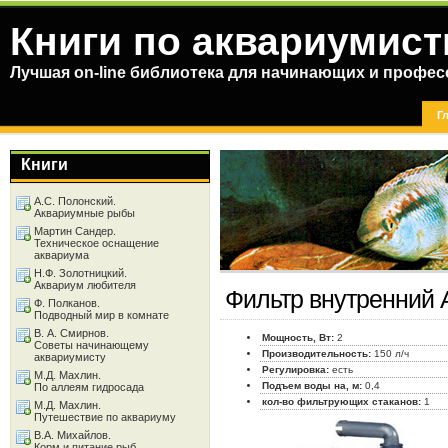
Книги по аквариумист
Лучшая on-line библиотека для начинающих и профес
Г
Книги
А.С. Полонский.
Аквариумные рыбы
Мартин Сандер.
Техническое оснащение
аквариума
Н.Ф. Золотницкий.
Аквариум любителя
Фильтр внутренний 
Ф. Полканов.
Подводный мир в комнате
В. А. Смирнов.
Мощность, Вт:
2
Советы начинающему
Производительность:
150 л/ч
аквариумисту
Регулировка:
есть
М.Д. Махлин.
Подъем воды на, м:
0,4
По аллеям гидросада
кол-во фильтрующих стаканов:
1
М.Д. Махлин.
Путешествие по аквариуму
В.А. Михайлов.
Корм и питание рыб