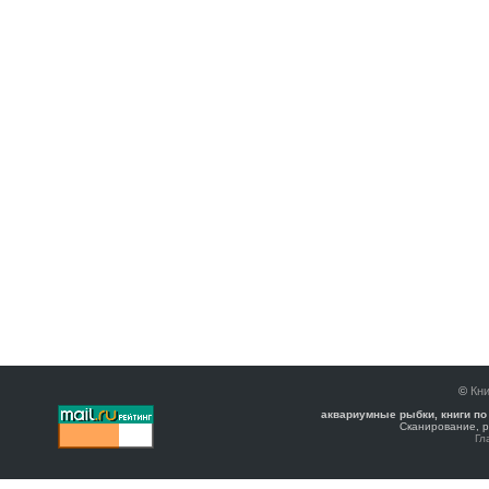
©
Кни
аквариумные рыбки, книги по
Сканирование, р
Гл