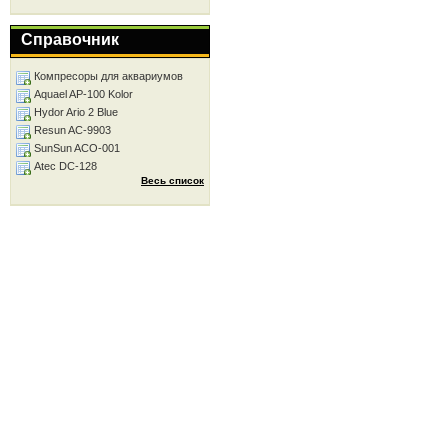
Справочник
Компресоры для аквариумов
Aquael AP-100 Kolor
Hydor Ario 2 Blue
Resun AC-9903
SunSun ACO-001
Atec DC-128
Весь список