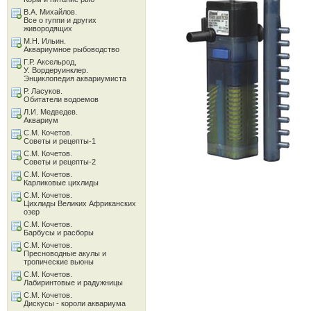
В.А. Михайлов.
Все о гуппи и других
живородящих
М.Н. Ильин.
Аквариумное рыбоводство
Г.Р. Аксельрод,
У. Вордеруинклер.
Энциклопедия аквариумиста
Р. Ласуков.
Обитатели водоемов
Л.И. Медведев.
Аквариум
С.М. Кочетов.
Советы и рецепты-1
С.М. Кочетов.
Советы и рецепты-2
С.М. Кочетов.
Карликовые цихлиды
С.М. Кочетов.
Цихлиды Великих Африканских
озер
С.М. Кочетов.
Барбусы и расборы
С.М. Кочетов.
Пресноводные акулы и
тропические вьюны
С.М. Кочетов.
Лабиринтовые и радужницы
С.М. Кочетов.
Дискусы - короли аквариума