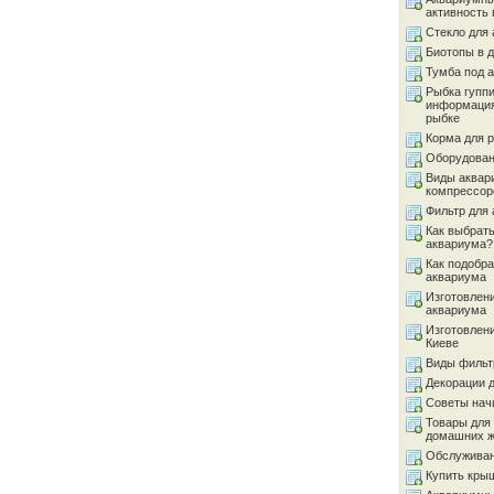
активность 
Стекло для
Биотопы в 
Тумба под 
Рыбка гуппи
информация
рыбке
Корма для 
Оборудован
Виды аквар
компрессор
Фильтр для
Как выбрать
аквариума?
Как подобра
аквариума
Изготовлен
аквариума
Изготовлен
Киеве
Виды фильт
Декорации 
Советы на
Товары для
домашних 
Обслуживан
Купить кры