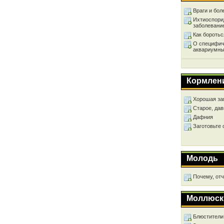
Враги и бол
Ихтиоспори
заболевани
Как бороть
О специфич
аквариумны
Кормлен
Хорошая за
Старое, дав
Дафния
Заготовьте
Молодь
Почему, от
Моллюск
Блюстители