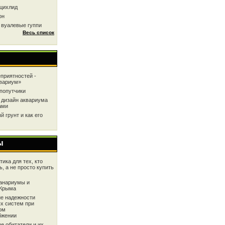
цихлид
он
 вуалевые гуппи
Весь список
приятностей -
квариум»
попутчики
 дизайн аквариума
ами
 грунт и как его
ы
ика для тех, кто
ь, а не просто купить
анариумы и
 Крыма
е надежности
х систем при
ом
бжении
е обитатели и их