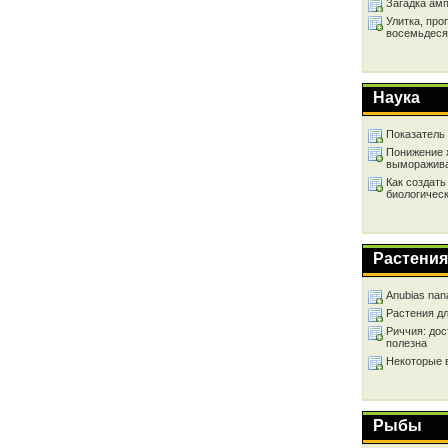
Загадка ам
Улитка, про
восемьдеся
Наука
Показатель
Понижение 
выморажив
Как создать
биологичес
Растения
Anubias nan
Растения д
Риччия: дос
полезна
Некоторые 
Рыбы