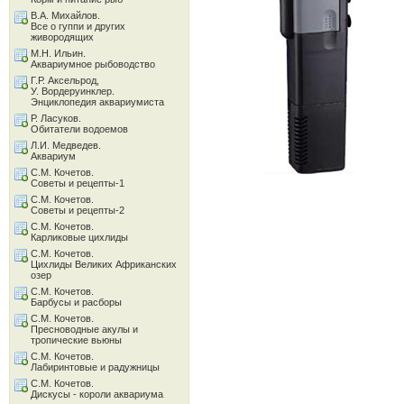
В.А. Михайлов.
Все о гуппи и других
живородящих
М.Н. Ильин.
Аквариумное рыбоводство
Г.Р. Аксельрод,
У. Вордеруинклер.
Энциклопедия аквариумиста
Р. Ласуков.
Обитатели водоемов
Л.И. Медведев.
Аквариум
С.М. Кочетов.
Советы и рецепты-1
С.М. Кочетов.
Советы и рецепты-2
С.М. Кочетов.
Карликовые цихлиды
С.М. Кочетов.
Цихлиды Великих Африканских
озер
С.М. Кочетов.
Барбусы и расборы
С.М. Кочетов.
Пресноводные акулы и
тропические вьюны
С.М. Кочетов.
Лабиринтовые и радужницы
С.М. Кочетов.
Дискусы - короли аквариума