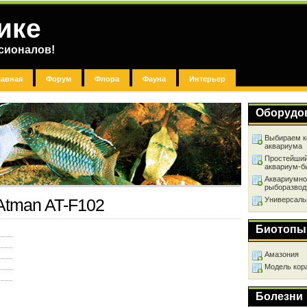
ике
сионалов!
лавная
Форум
Флора
Фауна
Интерьер
Оборудо
Выбираем к
аквариума
Простейший
аквариум-б
Аквариумно
рыборазвод
Универсаль
Atman AT-F102
Биотопы
Амазония
Модель кор
Болезни