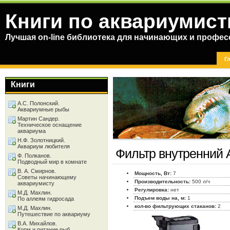
Книги по аквариумист
Лучшая on-line библиотека для начинающих и профес
Г
Книги
А.С. Полонский.
Аквариумные рыбы
Мартин Сандер.
Техническое оснащение
аквариума
Н.Ф. Золотницкий.
Аквариум любителя
Фильтр внутренний 
Ф. Полканов.
Подводный мир в комнате
В. А. Смирнов.
Мощность, Вт:
7
Советы начинающему
Производительность:
500 л/ч
аквариумисту
Регулировка:
нет
М.Д. Махлин.
Подъем воды на, м:
1
По аллеям гидросада
кол-во фильтрующих стаканов:
2
М.Д. Махлин.
Путешествие по аквариуму
В.А. Михайлов.
Корм и питание рыб