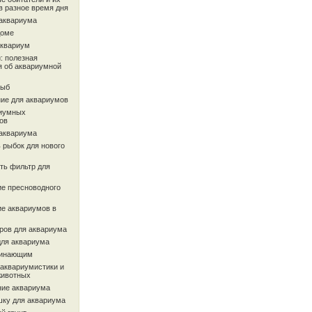
в разное время дня
 аквариума
доме
аквариум
: полезная
 об аквариумной
рыб
ие для аквариумов
иумных
ов
 аквариума
 рыбок для нового
ть фильтр для
ие пресноводного
ие аквариумов в
ров для аквариума
для аквариума
чинающим
 аквариумистики и
животных
ие аквариума
шку для аквариума