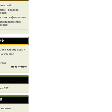
езни рыб
диоз - опасное
е рыб
ся с ихтиофтириозом
ности паразитов
х рыб
ие
мена живому корму
но забытое
 сами
Весь список
чего???
и
 чистоты