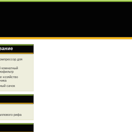
вание
омпрессор для
 комнатный
иофильтр
е хозяйство
чика
ный сачок
аллового рифа