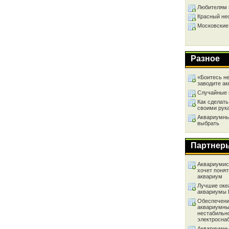
Любителям 
Красный не
Московские
Разное
«Боитесь не
заводите а
Случайные 
Как сделать
своими рук
Аквариумный
выбрать
Партнер
Аквариумист
хочет понят
аквариум
Лучшие оке
аквариумы
Обеспечени
аквариумны
нестабильн
электросна
Аквариумны