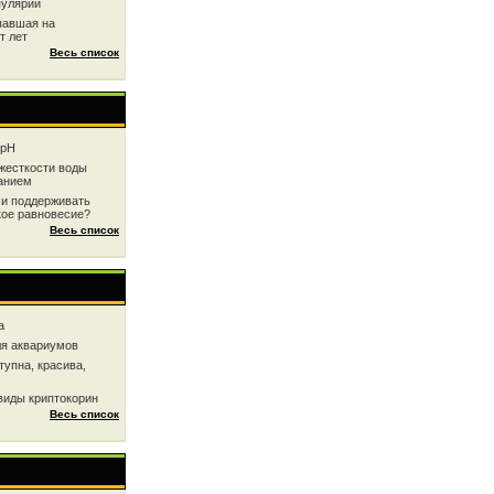
пулярии
павшая на
т лет
Весь список
 рН
жесткоcти воды
анием
 и поддерживать
кое равновесие?
Весь список
a
ля аквариумов
тупна, красива,
виды криптокорин
Весь список