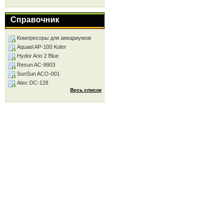
Справочник
Компресоры для аквариумов
Aquael AP-100 Kolor
Hydor Ario 2 Blue
Resun AC-9903
SunSun ACO-001
Atec DC-128
Весь список