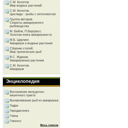
С.М. Кочетов.
Мир водных растений
С.М. Кочетов.
Цихлиды - рыбы с интеллектом
Группа авторов.
Секреты аквариумного
рыбоводства
М. Бейли, П.Бергресс.
Золотая книга аквариумиста
М.Б. Цирлинг.
Аквариум и водные растения
Сборник статей.
Мир тропических рыб
В.С. Жданов.
Аквариумные растения
С.М. Кочетов.
Аквариум
Энциклопедия
Воспаление желудочно-
кишечного тракта
Вылавливание рыб из аквариума
Гидра
Гиродактилез
Глина
Глюгеоз
Весь список