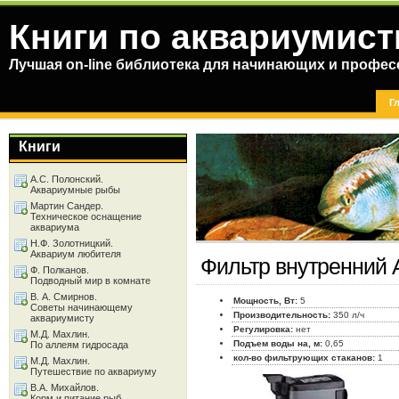
Книги по аквариумист
Лучшая on-line библиотека для начинающих и профес
Г
Книги
А.С. Полонский.
Аквариумные рыбы
Мартин Сандер.
Техническое оснащение
аквариума
Н.Ф. Золотницкий.
Аквариум любителя
Фильтр внутренний 
Ф. Полканов.
Подводный мир в комнате
В. А. Смирнов.
Мощность, Вт:
5
Советы начинающему
Производительность:
350 л/ч
аквариумисту
Регулировка:
нет
М.Д. Махлин.
Подъем воды на, м:
0,65
По аллеям гидросада
кол-во фильтрующих стаканов:
1
М.Д. Махлин.
Путешествие по аквариуму
В.А. Михайлов.
Корм и питание рыб