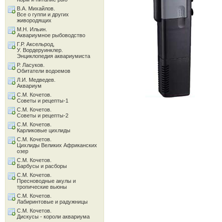
В.А. Михайлов.
Все о гуппи и других
живородящих
М.Н. Ильин.
Аквариумное рыбоводство
Г.Р. Аксельрод,
У. Вордеруинклер.
Энциклопедия аквариумиста
Р. Ласуков.
Обитатели водоемов
Л.И. Медведев.
Аквариум
С.М. Кочетов.
Советы и рецепты-1
С.М. Кочетов.
Советы и рецепты-2
С.М. Кочетов.
Карликовые цихлиды
С.М. Кочетов.
Цихлиды Великих Африканских
озер
С.М. Кочетов.
Барбусы и расборы
С.М. Кочетов.
Пресноводные акулы и
тропические вьюны
С.М. Кочетов.
Лабиринтовые и радужницы
С.М. Кочетов.
Дискусы - короли аквариума