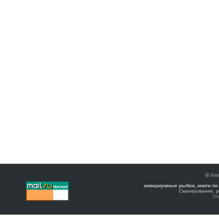
©
Кни
аквариумные рыбки, книги по
Сканирование, р
Гл