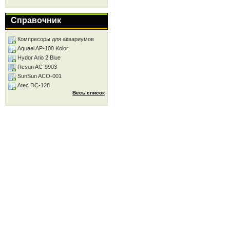
Справочник
Компресоры для аквариумов
Aquael AP-100 Kolor
Hydor Ario 2 Blue
Resun AC-9903
SunSun ACO-001
Atec DC-128
Весь список