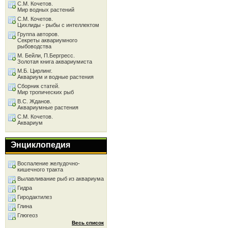
С.М. Кочетов.
Мир водных растений
С.М. Кочетов.
Цихлиды - рыбы с интеллектом
Группа авторов.
Секреты аквариумного
рыбоводства
М. Бейли, П.Бергресс.
Золотая книга аквариумиста
М.Б. Цирлинг.
Аквариум и водные растения
Сборник статей.
Мир тропических рыб
В.С. Жданов.
Аквариумные растения
С.М. Кочетов.
Аквариум
Энциклопедия
Воспаление желудочно-
кишечного тракта
Вылавливание рыб из аквариума
Гидра
Гиродактилез
Глина
Глюгеоз
Весь список