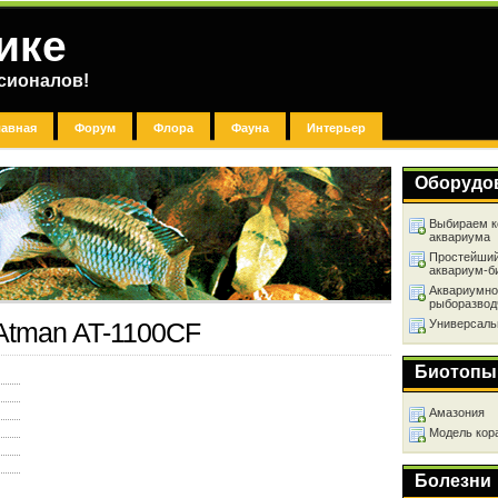
ике
сионалов!
лавная
Форум
Флора
Фауна
Интерьер
Оборудо
Выбираем к
аквариума
Простейший
аквариум-б
Аквариумно
рыборазвод
Универсаль
Atman AT-1100CF
Биотопы
Амазония
Модель кор
Болезни