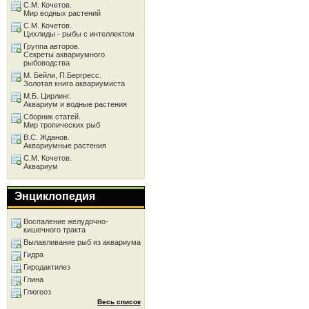
С.М. Кочетов.
Мир водных растений
С.М. Кочетов.
Цихлиды - рыбы с интеллектом
Группа авторов.
Секреты аквариумного
рыбоводства
М. Бейли, П.Бергресс.
Золотая книга аквариумиста
М.Б. Цирлинг.
Аквариум и водные растения
Сборник статей.
Мир тропических рыб
В.С. Жданов.
Аквариумные растения
С.М. Кочетов.
Аквариум
Энциклопедия
Воспаление желудочно-
кишечного тракта
Вылавливание рыб из аквариума
Гидра
Гиродактилез
Глина
Глюгеоз
Весь список