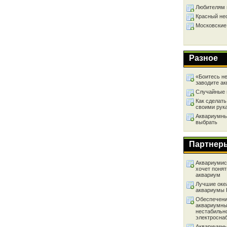
Любителям 
Красный не
Московские
Разное
«Боитесь не
заводите а
Случайные 
Как сделать
своими рук
Аквариумный
выбрать
Партнер
Аквариумист
хочет понят
аквариум
Лучшие оке
аквариумы
Обеспечени
аквариумны
нестабильн
электросна
Аквариумны