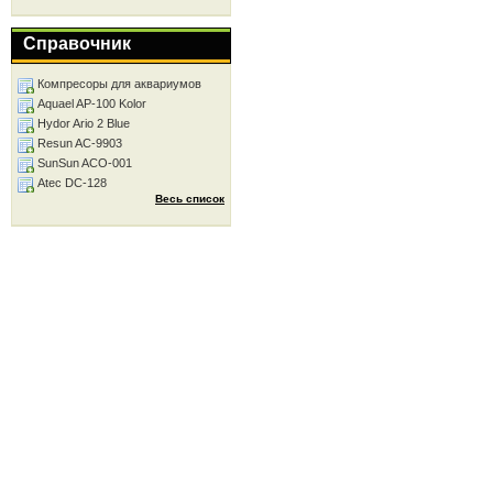
Справочник
Компресоры для аквариумов
Aquael AP-100 Kolor
Hydor Ario 2 Blue
Resun AC-9903
SunSun ACO-001
Atec DC-128
Весь список