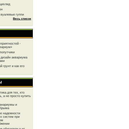
цихлид
он
 вуалевые гуппи
Весь список
приятностей -
квариум»
попутчики
 дизайн аквариума
ами
 грунт и как его
ы
ика для тех, кто
ь, а не просто купить
анариумы и
 Крыма
е надежности
х систем при
ом
бжении
е обитатели и их