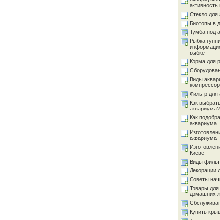
активность 
Стекло для
Биотопы в 
Тумба под 
Рыбка гуппи
информация
рыбке
Корма для 
Оборудован
Виды аквар
компрессор
Фильтр для
Как выбрать
аквариума?
Как подобра
аквариума
Изготовлен
аквариума
Изготовлен
Киеве
Виды фильт
Декорации 
Советы на
Товары для
домашних 
Обслуживан
Купить кры