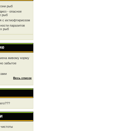
езни рыб
диоз - опасное
е рыб
ся с ихтиофтириозом
ности паразитов
х рыб
ие
мена живому корму
но забытое
 сами
Весь список
чего???
и
 чистоты