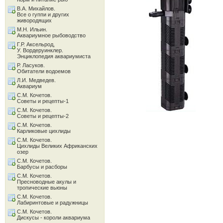
В.А. Михайлов.
Все о гуппи и других
живородящих
М.Н. Ильин.
Аквариумное рыбоводство
Г.Р. Аксельрод,
У. Вордеруинклер.
Энциклопедия аквариумиста
Р. Ласуков.
Обитатели водоемов
Л.И. Медведев.
Аквариум
С.М. Кочетов.
Советы и рецепты-1
С.М. Кочетов.
Советы и рецепты-2
С.М. Кочетов.
Карликовые цихлиды
С.М. Кочетов.
Цихлиды Великих Африканских
озер
С.М. Кочетов.
Барбусы и расборы
С.М. Кочетов.
Пресноводные акулы и
тропические вьюны
С.М. Кочетов.
Лабиринтовые и радужницы
С.М. Кочетов.
Дискусы - короли аквариума