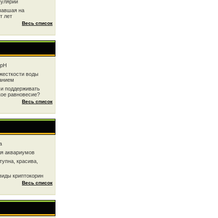
пулярии
павшая на
т лет
Весь список
 рН
жесткоcти воды
анием
 и поддерживать
кое равновесие?
Весь список
a
ля аквариумов
тупна, красива,
виды криптокорин
Весь список