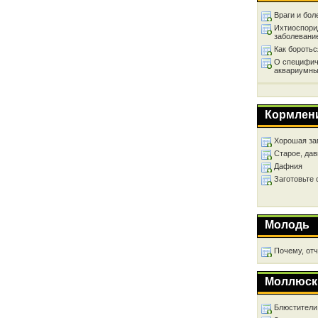
Враги и бол
Ихтиоспори
заболевани
Как бороть
О специфич
аквариумны
Кормлен
Хорошая за
Старое, дав
Дафния
Заготовьте
Молодь
Почему, от
Моллюск
Блюстители