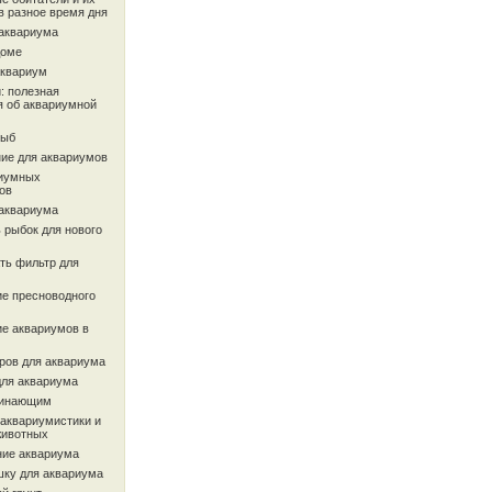
в разное время дня
 аквариума
доме
аквариум
: полезная
 об аквариумной
рыб
ие для аквариумов
иумных
ов
 аквариума
 рыбок для нового
ть фильтр для
ие пресноводного
ие аквариумов в
ров для аквариума
для аквариума
чинающим
 аквариумистики и
животных
ие аквариума
шку для аквариума