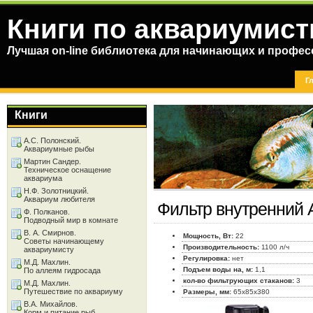
Книги по аквариумист
Лучшая on-line библиотека для начинающих и профес
Г
Книги
А.С. Полонский.
Аквариумные рыбы
Мартин Сандер.
Техническое оснащение
аквариума
Н.Ф. Золотницкий.
Аквариум любителя
Фильтр внутренний 
Ф. Полканов.
Подводный мир в комнате
В. А. Смирнов.
Мощность, Вт:
22
Советы начинающему
Производительность:
1100 л/ч
аквариумисту
Регулировка:
нет
М.Д. Махлин.
Подъем воды на, м:
1,1
По аллеям гидросада
кол-во фильтрующих стаканов:
3
М.Д. Махлин.
Путешествие по аквариуму
Размеры, мм:
65x85x380
В.А. Михайлов.
Корм и питание рыб