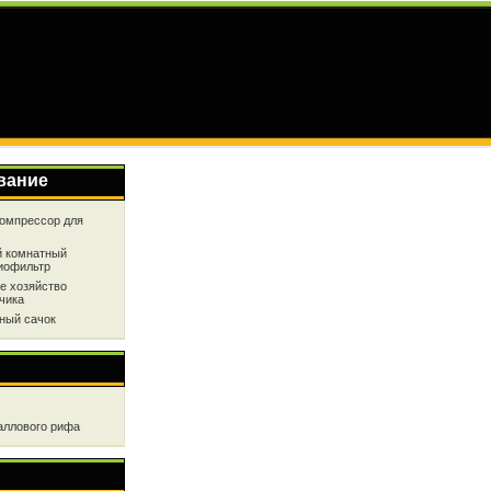
вание
омпрессор для
 комнатный
иофильтр
е хозяйство
чика
ный сачок
аллового рифа