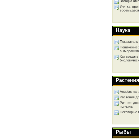
Загадка ам
Улитка, про
восемьдеся
Наука
Показатель
Понижение 
выморажив
Как создать
биологичес
Растения
Anubias nan
Растения д
Риччия: дос
полезна
Некоторые 
Рыбы