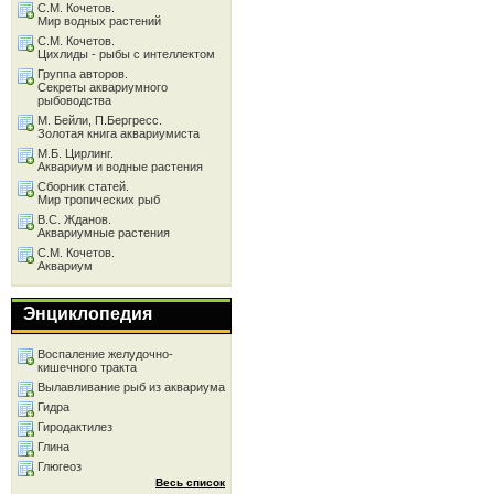
С.М. Кочетов.
Мир водных растений
С.М. Кочетов.
Цихлиды - рыбы с интеллектом
Группа авторов.
Секреты аквариумного
рыбоводства
М. Бейли, П.Бергресс.
Золотая книга аквариумиста
М.Б. Цирлинг.
Аквариум и водные растения
Сборник статей.
Мир тропических рыб
В.С. Жданов.
Аквариумные растения
С.М. Кочетов.
Аквариум
Энциклопедия
Воспаление желудочно-
кишечного тракта
Вылавливание рыб из аквариума
Гидра
Гиродактилез
Глина
Глюгеоз
Весь список