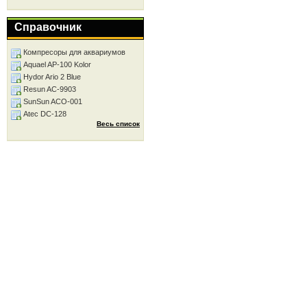
Справочник
Компресоры для аквариумов
Aquael AP-100 Kolor
Hydor Ario 2 Blue
Resun AC-9903
SunSun ACO-001
Atec DC-128
Весь список