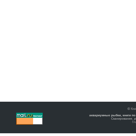
©
Кни
аквариумные рыбки, книги по
Сканирование, р
Гл