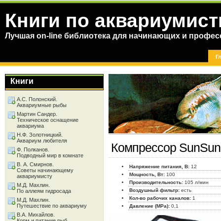
Книги по аквариумист
Лучшая on-line библиотека для начинающих и профес
Г
Книги
А.С. Полонский.
Аквариумные рыбы
Мартин Сандер.
Техническое оснащение
аквариума
Н.Ф. Золотницкий.
Аквариум любителя
Компрессор SunSun
Ф. Полканов.
Подводный мир в комнате
В. А. Смирнов.
Напряжение питания, В:
12
Советы начинающему
Мощность, Вт:
100
аквариумисту
Производительность:
105 л/мин
М.Д. Махлин.
Воздушный фильтр:
есть
По аллеям гидросада
Кол-во рабочих каналов:
1
М.Д. Махлин.
Путешествие по аквариуму
Давление (MPa):
0,1
В.А. Михайлов.
Корм и питание рыб