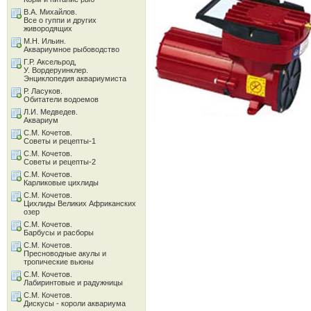
В.А. Михайлов.
Все о гуппи и других
живородящих
М.Н. Ильин.
Аквариумное рыбоводство
Г.Р. Аксельрод,
У. Вордеруинклер.
Энциклопедия аквариумиста
Р. Ласуков.
Обитатели водоемов
Л.И. Медведев.
Аквариум
С.М. Кочетов.
Советы и рецепты-1
С.М. Кочетов.
Советы и рецепты-2
С.М. Кочетов.
Карликовые цихлиды
С.М. Кочетов.
Цихлиды Великих Африканских
озер
С.М. Кочетов.
Барбусы и расборы
С.М. Кочетов.
Пресноводные акулы и
тропические вьюны
С.М. Кочетов.
Лабиринтовые и радужницы
С.М. Кочетов.
Дискусы - короли аквариума