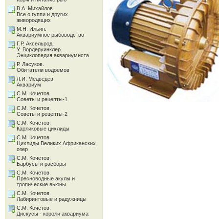
В.А. Михайлов.
Все о гуппи и других
живородящих
М.Н. Ильин.
Аквариумное рыбоводство
Г.Р. Аксельрод,
У. Вордеруинклер.
Энциклопедия аквариумиста
Р. Ласуков.
Обитатели водоемов
Л.И. Медведев.
Аквариум
С.М. Кочетов.
Советы и рецепты-1
С.М. Кочетов.
Советы и рецепты-2
С.М. Кочетов.
Карликовые цихлиды
С.М. Кочетов.
Цихлиды Великих Африканских
озер
С.М. Кочетов.
Барбусы и расборы
С.М. Кочетов.
Пресноводные акулы и
тропические вьюны
С.М. Кочетов.
Лабиринтовые и радужницы
С.М. Кочетов.
Дискусы - короли аквариума