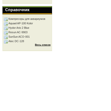
Справочник
Компресоры для аквариумов
Aquael AP-100 Kolor
Hydor Ario 2 Blue
Resun AC-9903
SunSun ACO-001
Atec DC-128
Весь список