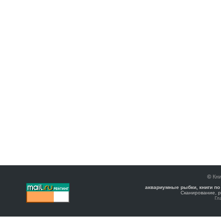
©
Кни
аквариумные рыбки, книги по
Сканирование, р
Гл