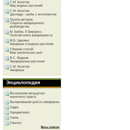
С.М. Кочетов.
Мир водных растений
С.М. Кочетов.
Цихлиды - рыбы с интеллектом
Группа авторов.
Секреты аквариумного
рыбоводства
М. Бейли, П.Бергресс.
Золотая книга аквариумиста
М.Б. Цирлинг.
Аквариум и водные растения
Сборник статей.
Мир тропических рыб
В.С. Жданов.
Аквариумные растения
С.М. Кочетов.
Аквариум
Энциклопедия
Воспаление желудочно-
кишечного тракта
Вылавливание рыб из аквариума
Гидра
Гиродактилез
Глина
Глюгеоз
Весь список