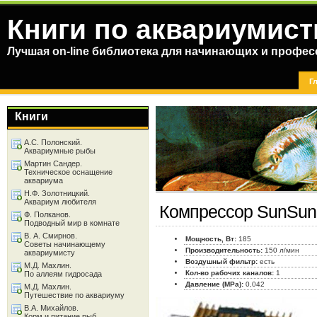
Книги по аквариумист
Лучшая on-line библиотека для начинающих и профес
Г
Книги
А.С. Полонский.
Аквариумные рыбы
Мартин Сандер.
Техническое оснащение
аквариума
Н.Ф. Золотницкий.
Аквариум любителя
Компрессор SunSun
Ф. Полканов.
Подводный мир в комнате
В. А. Смирнов.
Мощность, Вт:
185
Советы начинающему
Производительность:
150 л/мин
аквариумисту
Воздушный фильтр:
есть
М.Д. Махлин.
Кол-во рабочих каналов:
1
По аллеям гидросада
Давление (MPa):
0,042
М.Д. Махлин.
Путешествие по аквариуму
В.А. Михайлов.
Корм и питание рыб