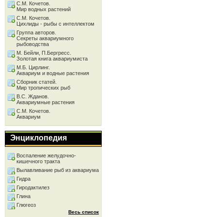
С.М. Кочетов.
Мир водных растений
С.М. Кочетов.
Цихлиды - рыбы с интеллектом
Группа авторов.
Секреты аквариумного
рыбоводства
М. Бейли, П.Бергресс.
Золотая книга аквариумиста
М.Б. Цирлинг.
Аквариум и водные растения
Сборник статей.
Мир тропических рыб
В.С. Жданов.
Аквариумные растения
С.М. Кочетов.
Аквариум
Энциклопедия
Воспаление желудочно-
кишечного тракта
Вылавливание рыб из аквариума
Гидра
Гиродактилез
Глина
Глюгеоз
Весь список