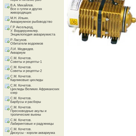
В.А. Михайлов.
Все о гуппи и других
живородящих
М.Н. Ильин.
Аквариумное рыбоводство
Г.Р. Аксельрод,
У. Вордеруинклер.
Энциклопедия аквариумиста
Р. Ласуков.
Обитатели водоемов
Л.И. Медведев.
Аквариум
С.М. Кочетов.
Советы и рецепты-1
С.М. Кочетов.
Советы и рецепты-2
С.М. Кочетов.
Карликовые цихлиды
С.М. Кочетов.
Цихлиды Великих Африканских
озер
С.М. Кочетов.
Барбусы и расборы
С.М. Кочетов.
Пресноводные акулы и
тропические вьюны
С.М. Кочетов.
Лабиринтовые и радужницы
С.М. Кочетов.
Дискусы - короли аквариума