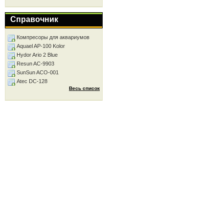
Справочник
Компресоры для аквариумов
Aquael AP-100 Kolor
Hydor Ario 2 Blue
Resun AC-9903
SunSun ACO-001
Atec DC-128
Весь список