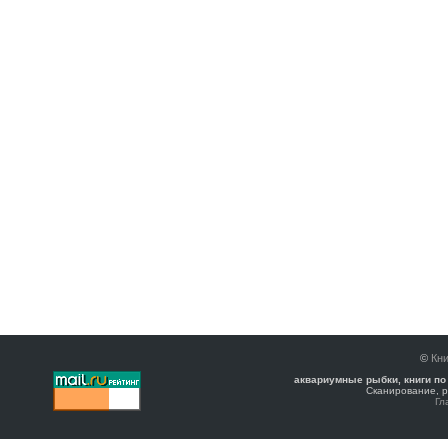
©
Кни
аквариумные рыбки, книги по
Сканирование, р
Гл