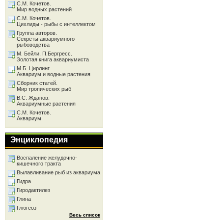
С.М. Кочетов.
Мир водных растений
С.М. Кочетов.
Цихлиды - рыбы с интеллектом
Группа авторов.
Секреты аквариумного
рыбоводства
М. Бейли, П.Бергресс.
Золотая книга аквариумиста
М.Б. Цирлинг.
Аквариум и водные растения
Сборник статей.
Мир тропических рыб
В.С. Жданов.
Аквариумные растения
С.М. Кочетов.
Аквариум
Энциклопедия
Воспаление желудочно-
кишечного тракта
Вылавливание рыб из аквариума
Гидра
Гиродактилез
Глина
Глюгеоз
Весь список