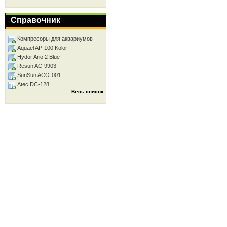
Справочник
Компресоры для аквариумов
Aquael AP-100 Kolor
Hydor Ario 2 Blue
Resun AC-9903
SunSun ACO-001
Atec DC-128
Весь список