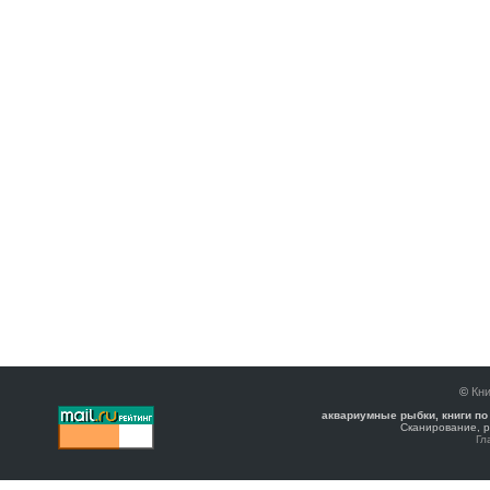
©
Кни
аквариумные рыбки, книги по
Сканирование, р
Гл