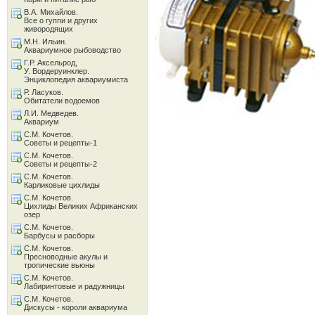
В.А. Михайлов.
Все о гуппи и других
живородящих
М.Н. Ильин.
Аквариумное рыбоводство
Г.Р. Аксельрод,
У. Вордеруинклер.
Энциклопедия аквариумиста
Р. Ласуков.
Обитатели водоемов
Л.И. Медведев.
Аквариум
С.М. Кочетов.
Советы и рецепты-1
С.М. Кочетов.
Советы и рецепты-2
С.М. Кочетов.
Карликовые цихлиды
С.М. Кочетов.
Цихлиды Великих Африканских
озер
С.М. Кочетов.
Барбусы и расборы
С.М. Кочетов.
Пресноводные акулы и
тропические вьюны
С.М. Кочетов.
Лабиринтовые и радужницы
С.М. Кочетов.
Дискусы - короли аквариума