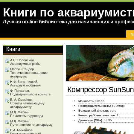
Книги по аквариумист
Лучшая on-line библиотека для начинающих и профес
Г
Книги
А.С. Полонский.
Аквариумные рыбы
Мартин Сандер.
Техническое оснащение
аквариума
Н.Ф. Золотницкий.
Аквариум любителя
Компрессор SunSun
Ф. Полканов.
Подводный мир в комнате
В. А. Смирнов.
Мощность, Вт:
55
Советы начинающему
Производительность:
60 л/мин
аквариумисту
Воздушный фильтр:
есть
М.Д. Махлин.
Кол-во рабочих каналов:
1
По аллеям гидросада
Давление (MPa):
0,035
М.Д. Махлин.
Путешествие по аквариуму
В.А. Михайлов.
Корм и питание рыб