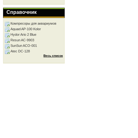
Справочник
Компресоры для аквариумов
Aquael AP-100 Kolor
Hydor Ario 2 Blue
Resun AC-9903
SunSun ACO-001
Atec DC-128
Весь список