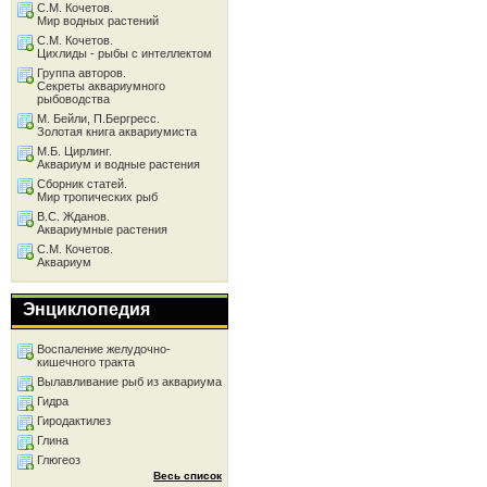
С.М. Кочетов.
Мир водных растений
С.М. Кочетов.
Цихлиды - рыбы с интеллектом
Группа авторов.
Секреты аквариумного
рыбоводства
М. Бейли, П.Бергресс.
Золотая книга аквариумиста
М.Б. Цирлинг.
Аквариум и водные растения
Сборник статей.
Мир тропических рыб
В.С. Жданов.
Аквариумные растения
С.М. Кочетов.
Аквариум
Энциклопедия
Воспаление желудочно-
кишечного тракта
Вылавливание рыб из аквариума
Гидра
Гиродактилез
Глина
Глюгеоз
Весь список