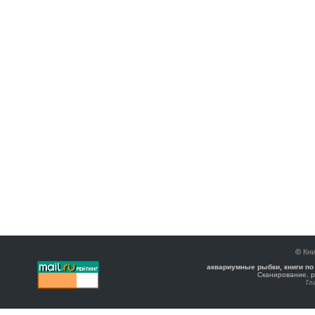
©
Кни
аквариумные рыбки, книги по
Сканирование, р
Гл