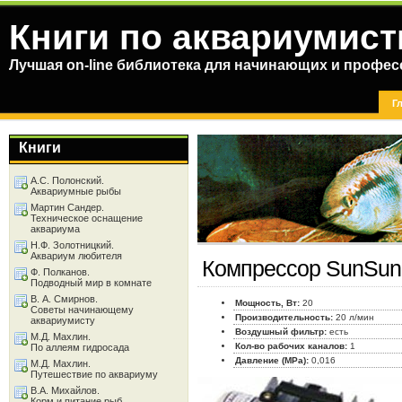
Книги по аквариумист
Лучшая on-line библиотека для начинающих и профес
Г
Книги
А.С. Полонский.
Аквариумные рыбы
Мартин Сандер.
Техническое оснащение
аквариума
Н.Ф. Золотницкий.
Аквариум любителя
Компрессор SunSun
Ф. Полканов.
Подводный мир в комнате
В. А. Смирнов.
Мощность, Вт:
20
Советы начинающему
Производительность:
20 л/мин
аквариумисту
Воздушный фильтр:
есть
М.Д. Махлин.
Кол-во рабочих каналов:
1
По аллеям гидросада
Давление (MPa):
0,016
М.Д. Махлин.
Путешествие по аквариуму
В.А. Михайлов.
Корм и питание рыб