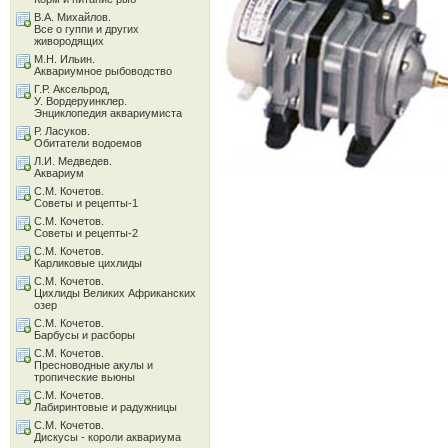
В.А. Михайлов.
Все о гуппи и других
живородящих
М.Н. Ильин.
Аквариумное рыбоводство
Г.Р. Аксельрод,
У. Вордеруинклер.
Энциклопедия аквариумиста
Р. Ласуков.
Обитатели водоемов
Л.И. Медведев.
Аквариум
С.М. Кочетов.
Советы и рецепты-1
С.М. Кочетов.
Советы и рецепты-2
С.М. Кочетов.
Карликовые цихлиды
С.М. Кочетов.
Цихлиды Великих Африканских
озер
С.М. Кочетов.
Барбусы и расборы
С.М. Кочетов.
Пресноводные акулы и
тропические вьюны
С.М. Кочетов.
Лабиринтовые и радужницы
С.М. Кочетов.
Дискусы - короли аквариума