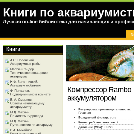
Книги по аквариумист
Лучшая on-line библиотека для начинающих и профес
Г
Книги
А.С. Полонский.
Аквариумные рыбы
Мартин Сандер.
Техническое оснащение
аквариума
Н.Ф. Золотницкий.
Аквариум любителя
Компрессор Rambo 
Ф. Полканов.
Подводный мир в комнате
аккумулятором
В. А. Смирнов.
Советы начинающему
аквариумисту
Регулировка производительности:
М.Д. Махлин.
Плавная
По аллеям гидросада
Воздушный фильтр:
есть
М.Д. Махлин.
Кол-во рабочих каналов:
2
Путешествие по аквариуму
Давление (MPa):
0,02x2
В.А. Михайлов.
Корм и питание рыб