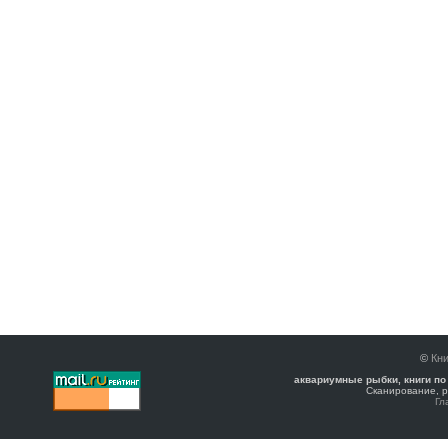
©
Кни
аквариумные рыбки, книги по
Сканирование, р
Гл