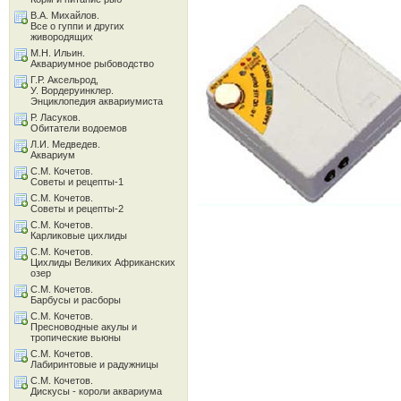
В.А. Михайлов.
Все о гуппи и других
живородящих
М.Н. Ильин.
Аквариумное рыбоводство
Г.Р. Аксельрод,
У. Вордеруинклер.
Энциклопедия аквариумиста
Р. Ласуков.
Обитатели водоемов
Л.И. Медведев.
Аквариум
С.М. Кочетов.
Советы и рецепты-1
С.М. Кочетов.
Советы и рецепты-2
С.М. Кочетов.
Карликовые цихлиды
С.М. Кочетов.
Цихлиды Великих Африканских
озер
С.М. Кочетов.
Барбусы и расборы
С.М. Кочетов.
Пресноводные акулы и
тропические вьюны
С.М. Кочетов.
Лабиринтовые и радужницы
С.М. Кочетов.
Дискусы - короли аквариума