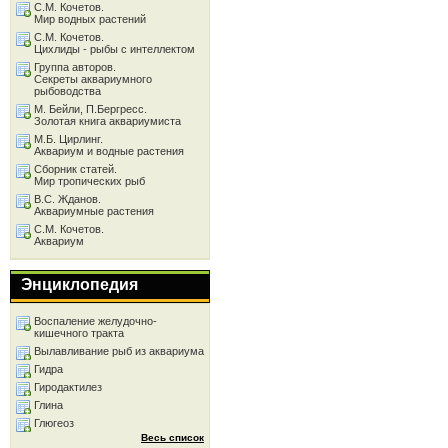
С.М. Кочетов.
Мир водных растений
С.М. Кочетов.
Цихлиды - рыбы с интеллектом
Группа авторов.
Секреты аквариумного
рыбоводства
М. Бейли, П.Бергресс.
Золотая книга аквариумиста
М.Б. Цирлинг.
Аквариум и водные растения
Сборник статей.
Мир тропических рыб
В.С. Жданов.
Аквариумные растения
С.М. Кочетов.
Аквариум
Энциклопедия
Воспаление желудочно-
кишечного тракта
Вылавливание рыб из аквариума
Гидра
Гиродактилез
Глина
Глюгеоз
Весь список