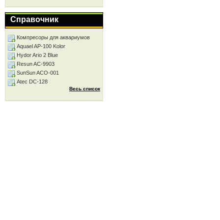
Справочник
Компресоры для аквариумов
Aquael AP-100 Kolor
Hydor Ario 2 Blue
Resun AC-9903
SunSun ACO-001
Atec DC-128
Весь список