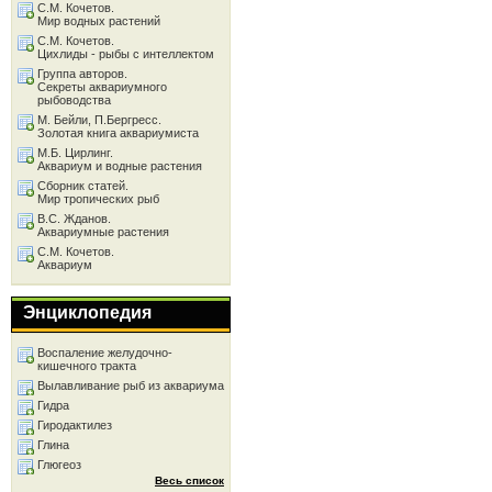
С.М. Кочетов.
Мир водных растений
С.М. Кочетов.
Цихлиды - рыбы с интеллектом
Группа авторов.
Секреты аквариумного
рыбоводства
М. Бейли, П.Бергресс.
Золотая книга аквариумиста
М.Б. Цирлинг.
Аквариум и водные растения
Сборник статей.
Мир тропических рыб
В.С. Жданов.
Аквариумные растения
С.М. Кочетов.
Аквариум
Энциклопедия
Воспаление желудочно-
кишечного тракта
Вылавливание рыб из аквариума
Гидра
Гиродактилез
Глина
Глюгеоз
Весь список