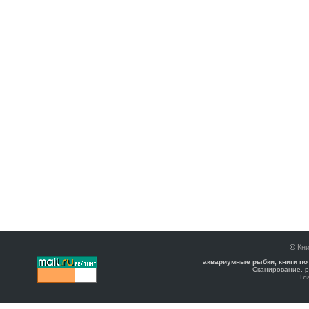
©
Кни
аквариумные рыбки, книги по
Сканирование, р
Гл