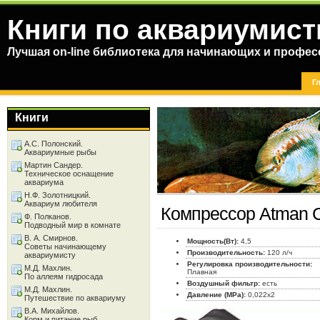
Книги по аквариумист
Лучшая on-line библиотека для начинающих и профес
Г
Книги
А.С. Полонский.
Аквариумные рыбы
Мартин Сандер.
Техническое оснащение
аквариума
Н.Ф. Золотницкий.
Аквариум любителя
Компрессор Atman 
Ф. Полканов.
Подводный мир в комнате
В. А. Смирнов.
Мощность(Вт):
4,5
Советы начинающему
Производительность:
120 л/ч
аквариумисту
Регулировка производительности:
М.Д. Махлин.
Плавная
По аллеям гидросада
Воздушный фильтр:
есть
М.Д. Махлин.
Давление (МРа):
0,022x2
Путешествие по аквариуму
В.А. Михайлов.
Корм и питание рыб