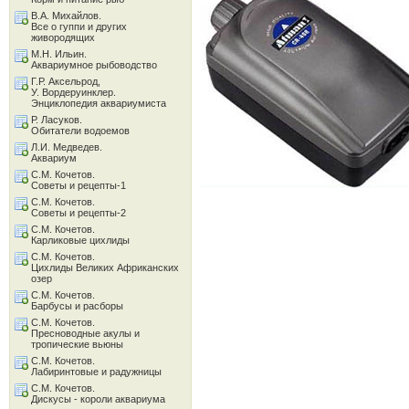
В.А. Михайлов.
Все о гуппи и других
живородящих
М.Н. Ильин.
Аквариумное рыбоводство
Г.Р. Аксельрод,
У. Вордеруинклер.
Энциклопедия аквариумиста
Р. Ласуков.
Обитатели водоемов
Л.И. Медведев.
Аквариум
С.М. Кочетов.
Советы и рецепты-1
С.М. Кочетов.
Советы и рецепты-2
С.М. Кочетов.
Карликовые цихлиды
С.М. Кочетов.
Цихлиды Великих Африканских
озер
С.М. Кочетов.
Барбусы и расборы
С.М. Кочетов.
Пресноводные акулы и
тропические вьюны
С.М. Кочетов.
Лабиринтовые и радужницы
С.М. Кочетов.
Дискусы - короли аквариума