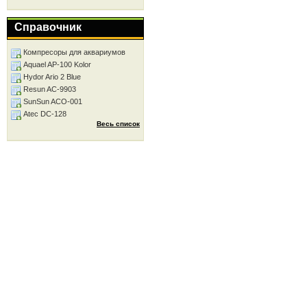
Справочник
Компресоры для аквариумов
Aquael AP-100 Kolor
Hydor Ario 2 Blue
Resun AC-9903
SunSun ACO-001
Atec DC-128
Весь список