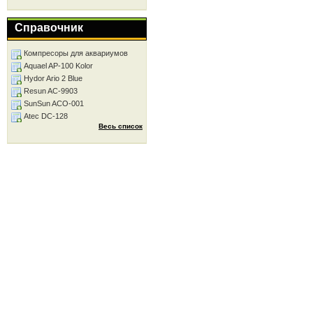
Справочник
Компресоры для аквариумов
Aquael AP-100 Kolor
Hydor Ario 2 Blue
Resun AC-9903
SunSun ACO-001
Atec DC-128
Весь список