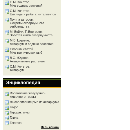
С.М. Кочетов.
Мир водных растений
С.М. Кочетов.
Цихлиды - рыбы с интеллектом
Группа авторов.
Секреты аквариумного
рыбоводства
М. Бейли, П.Бергресс.
Золотая книга аквариумиста
М.Б. Цирлинг.
Аквариум и водные растения
Сборник статей.
Мир тропических рыб
В.С. Жданов.
Аквариумные растения
С.М. Кочетов.
Аквариум
Энциклопедия
Воспаление желудочно-
кишечного тракта
Вылавливание рыб из аквариума
Гидра
Гиродактилез
Глина
Глюгеоз
Весь список