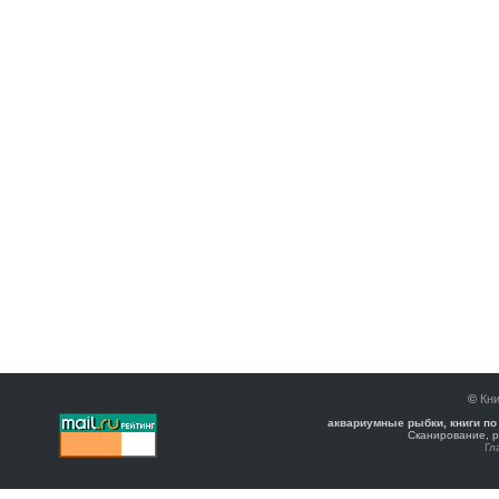
©
Кни
аквариумные рыбки, книги по
Сканирование, р
Гл