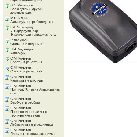
В.А. Михайлов.
Все о гуппи и других
живородящих
М.Н. Ильин.
Аквариумное рыбоводство
Г.Р. Аксельрод,
У. Вордеруинклер.
Энциклопедия аквариумиста
Р. Ласуков.
Обитатели водоемов
Л.И. Медведев.
Аквариум
С.М. Кочетов.
Советы и рецепты-1
С.М. Кочетов.
Советы и рецепты-2
С.М. Кочетов.
Карликовые цихлиды
С.М. Кочетов.
Цихлиды Великих Африканских
озер
С.М. Кочетов.
Барбусы и расборы
С.М. Кочетов.
Пресноводные акулы и
тропические вьюны
С.М. Кочетов.
Лабиринтовые и радужницы
С.М. Кочетов.
Дискусы - короли аквариума