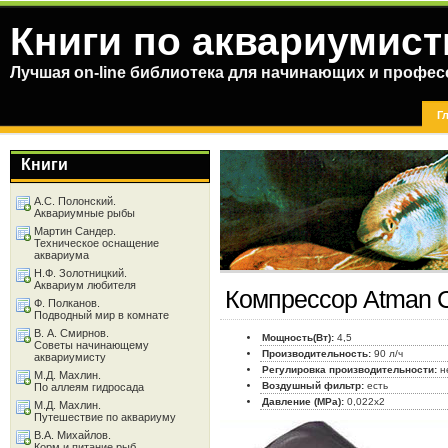
Книги по аквариумист
Лучшая on-line библиотека для начинающих и профес
Г
Книги
А.С. Полонский.
Аквариумные рыбы
Мартин Сандер.
Техническое оснащение
аквариума
Н.Ф. Золотницкий.
Аквариум любителя
Компрессор Atman C
Ф. Полканов.
Подводный мир в комнате
В. А. Смирнов.
Мощность(Вт):
4,5
Советы начинающему
Производительность:
90 л/ч
аквариумисту
Регулировка производительности:
н
М.Д. Махлин.
Воздушный фильтр:
есть
По аллеям гидросада
Давление (МРа):
0,022x2
М.Д. Махлин.
Путешествие по аквариуму
В.А. Михайлов.
Корм и питание рыб