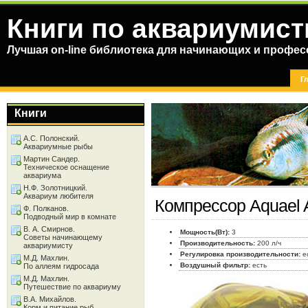
Книги по аквариумист
Лучшая on-line библиотека для начинающих и профес
Г
Книги
А.С. Полонский.
Аквариумные рыбы
Мартин Сандер.
Техническое оснащение
аквариума
Н.Ф. Золотницкий.
Аквариум любителя
Компрессор Aquael 
Ф. Полканов.
Подводный мир в комнате
В. А. Смирнов.
Мощность(Вт):
3
Советы начинающему
Производительность:
200 л/ч
аквариумисту
Регулировка производительности:
е
М.Д. Махлин.
Воздушный фильтр:
есть
По аллеям гидросада
М.Д. Махлин.
Путешествие по аквариуму
В.А. Михайлов.
Корм и питание рыб