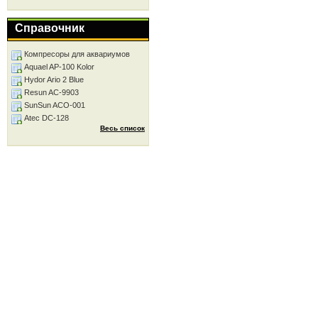
Справочник
Компресоры для аквариумов
Aquael AP-100 Kolor
Hydor Ario 2 Blue
Resun AC-9903
SunSun ACO-001
Atec DC-128
Весь список