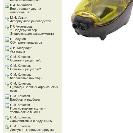
В.А. Михайлов.
Все о гуппи и других
живородящих
М.Н. Ильин.
Аквариумное рыбоводство
Г.Р. Аксельрод,
У. Вордеруинклер.
Энциклопедия аквариумиста
Р. Ласуков.
Обитатели водоемов
Л.И. Медведев.
Аквариум
С.М. Кочетов.
Советы и рецепты-1
С.М. Кочетов.
Советы и рецепты-2
С.М. Кочетов.
Карликовые цихлиды
С.М. Кочетов.
Цихлиды Великих Африканских
озер
С.М. Кочетов.
Барбусы и расборы
С.М. Кочетов.
Пресноводные акулы и
тропические вьюны
С.М. Кочетов.
Лабиринтовые и радужницы
С.М. Кочетов.
Дискусы - короли аквариума