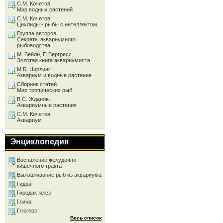
С.М. Кочетов.
Мир водных растений
С.М. Кочетов.
Цихлиды - рыбы с интеллектом
Группа авторов.
Секреты аквариумного
рыбоводства
М. Бейли, П.Бергресс.
Золотая книга аквариумиста
М.Б. Цирлинг.
Аквариум и водные растения
Сборник статей.
Мир тропических рыб
В.С. Жданов.
Аквариумные растения
С.М. Кочетов.
Аквариум
Энциклопедия
Воспаление желудочно-
кишечного тракта
Вылавливание рыб из аквариума
Гидра
Гиродактилез
Глина
Глюгеоз
Весь список