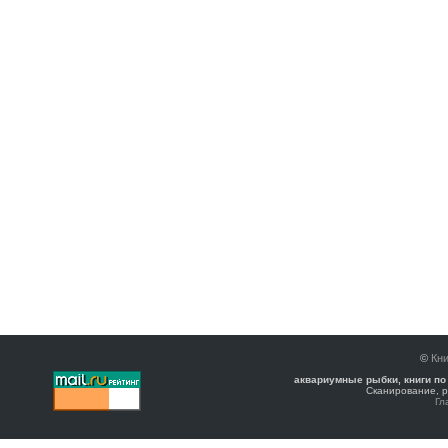
©
Кни
аквариумные рыбки, книги по
Сканирование, р
Гл