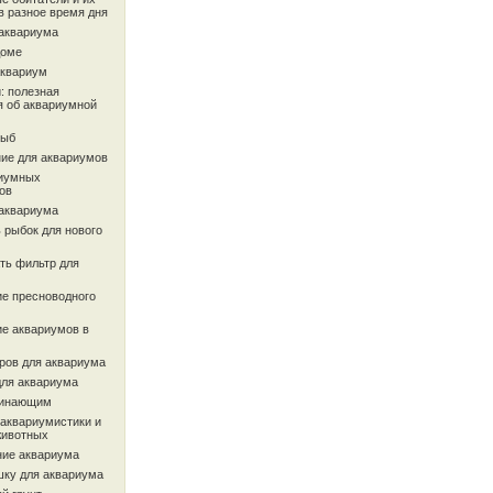
в разное время дня
 аквариума
доме
аквариум
: полезная
 об аквариумной
рыб
ие для аквариумов
иумных
ов
 аквариума
 рыбок для нового
ть фильтр для
ие пресноводного
ие аквариумов в
ров для аквариума
для аквариума
чинающим
 аквариумистики и
животных
ие аквариума
шку для аквариума