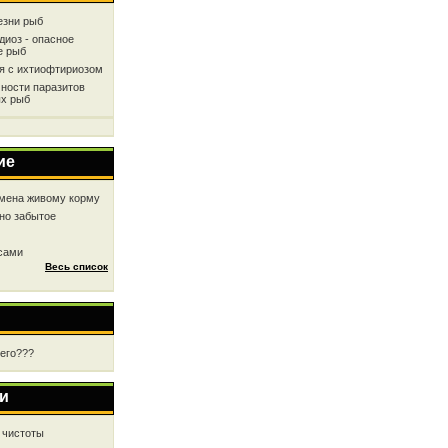
езни рыб
диоз - опасное
е рыб
ся с ихтиофтириозом
ности паразитов
х рыб
ие
мена живому корму
но забытое
 сами
Весь список
чего???
и
 чистоты