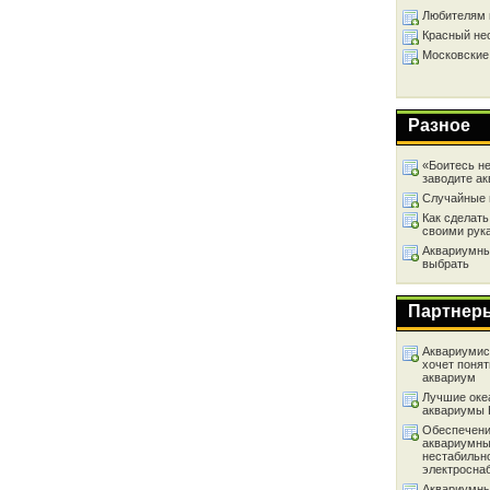
Любителям 
Красный не
Московские
Разное
«Боитесь не
заводите а
Случайные 
Как сделать
своими рук
Аквариумный
выбрать
Партнер
Аквариумист
хочет понят
аквариум
Лучшие оке
аквариумы
Обеспечени
аквариумны
нестабильн
электросна
Аквариумны