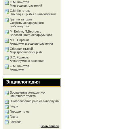
С.М. Кочетов.
Мир водных растений
С.М. Кочетов.
Цихлиды - рыбы с интеллектом
Группа авторов.
Секреты аквариумного
рыбоводства
М. Бейли, П.Бергресс.
Золотая книга аквариумиста
М.Б. Цирлинг.
Аквариум и водные растения
Сборник статей.
Мир тропических рыб
В.С. Жданов.
Аквариумные растения
С.М. Кочетов.
Аквариум
Энциклопедия
Воспаление желудочно-
кишечного тракта
Вылавливание рыб из аквариума
Гидра
Гиродактилез
Глина
Глюгеоз
Весь список