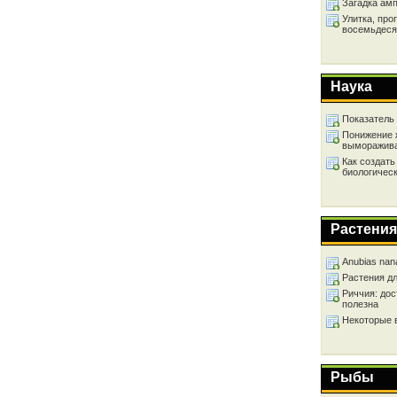
Загадка ам
Улитка, про
восемьдеся
Наука
Показатель
Понижение 
выморажив
Как создать
биологичес
Растения
Anubias nan
Растения д
Риччия: дос
полезна
Некоторые 
Рыбы