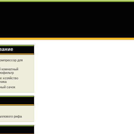
вание
омпрессор для
 комнатный
иофильтр
е хозяйство
чика
ный сачок
аллового рифа