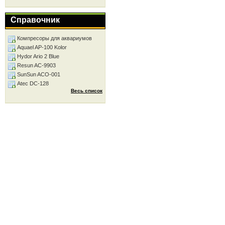
Справочник
Компресоры для аквариумов
Aquael AP-100 Kolor
Hydor Ario 2 Blue
Resun AC-9903
SunSun ACO-001
Atec DC-128
Весь список