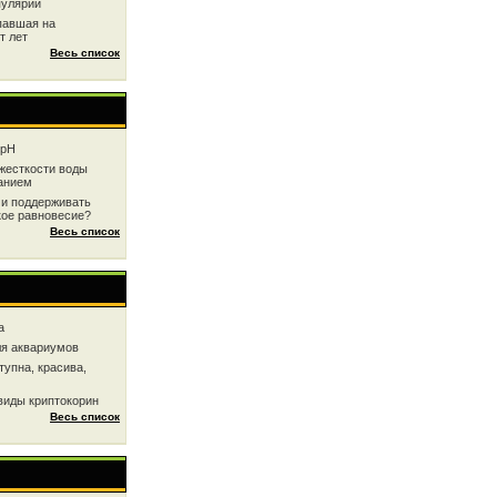
пулярии
павшая на
т лет
Весь список
 рН
жесткоcти воды
анием
 и поддерживать
кое равновесие?
Весь список
a
ля аквариумов
тупна, красива,
виды криптокорин
Весь список