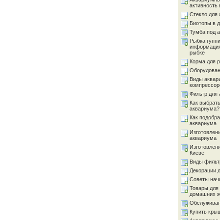
активность 
Стекло для
Биотопы в 
Тумба под 
Рыбка гуппи
информация
рыбке
Корма для 
Оборудован
Виды аквар
компрессор
Фильтр для
Как выбрать
аквариума?
Как подобра
аквариума
Изготовлен
аквариума
Изготовлен
Киеве
Виды фильт
Декорации 
Советы на
Товары для
домашних 
Обслуживан
Купить кры