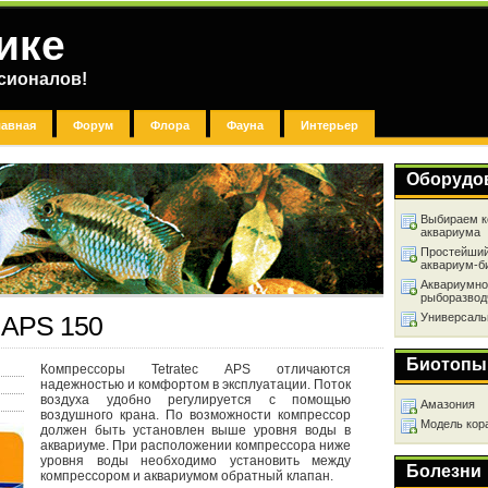
ике
сионалов!
лавная
Форум
Флора
Фауна
Интерьер
Оборудо
Выбираем к
аквариума
Простейший
аквариум-б
Аквариумно
рыборазвод
Универсаль
c APS 150
Биотопы
Компрессоры Tetratec APS отличаются
надежностью и комфортом в эксплуатации. Поток
воздуха удобно регулируется с помощью
Амазония
воздушного крана. По возможности компрессор
Модель кор
должен быть установлен выше уровня воды в
аквариуме. При расположении компрессора ниже
уровня воды необходимо установить между
Болезни
компрессором и аквариумом обратный клапан.