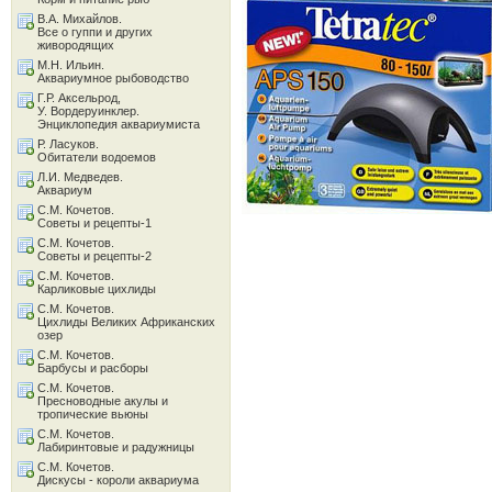
В.А. Михайлов.
Все о гуппи и других
живородящих
М.Н. Ильин.
Аквариумное рыбоводство
Г.Р. Аксельрод,
У. Вордеруинклер.
Энциклопедия аквариумиста
Р. Ласуков.
Обитатели водоемов
Л.И. Медведев.
Аквариум
С.М. Кочетов.
Советы и рецепты-1
С.М. Кочетов.
Советы и рецепты-2
С.М. Кочетов.
Карликовые цихлиды
С.М. Кочетов.
Цихлиды Великих Африканских
озер
С.М. Кочетов.
Барбусы и расборы
С.М. Кочетов.
Пресноводные акулы и
тропические вьюны
С.М. Кочетов.
Лабиринтовые и радужницы
С.М. Кочетов.
Дискусы - короли аквариума