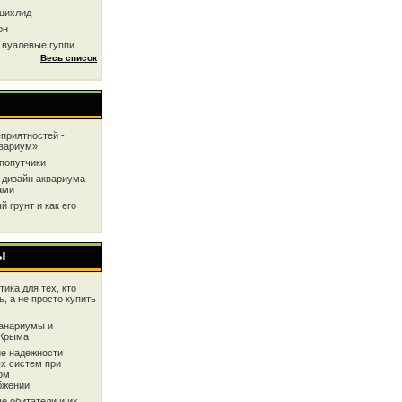
цихлид
он
 вуалевые гуппи
Весь список
приятностей -
квариум»
попутчики
 дизайн аквариума
ами
 грунт и как его
ы
ика для тех, кто
ь, а не просто купить
анариумы и
 Крыма
е надежности
х систем при
ом
бжении
е обитатели и их