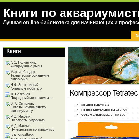
Книги по аквариумист
Лучшая on-line библиотека для начинающих и профес
Г
Книги
А.С. Полонский.
Аквариумные рыбы
Мартин Сандер.
Техническое оснащение
аквариума
Н.Ф. Золотницкий.
Аквариум любителя
Компрессор Tetrate
Ф. Полканов.
Подводный мир в комнате
В. А. Смирнов.
Мощность(Вт):
3,1
Советы начинающему
Производительность:
150 л/ч
аквариумисту
Объем аквариума, л:
80-150
М.Д. Махлин.
По аллеям гидросада
М.Д. Махлин.
Путешествие по аквариуму
В.А. Михайлов.
Корм и питание рыб