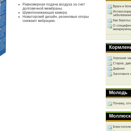
Равномерная подача воздуха за счет
Враги и бол
долговечной мембраны.
Ихтиоспори
Шумопонижающая камера.
заболевани
Новаторский дизайн, резиновые опоры
Как бороть
снижают вибрацию.
О специфич
аквариумны
Кормлен
Хорошая за
Старое, дав
Дафния
Заготовьте
Молодь
Почему, от
Моллюск
Блюстители