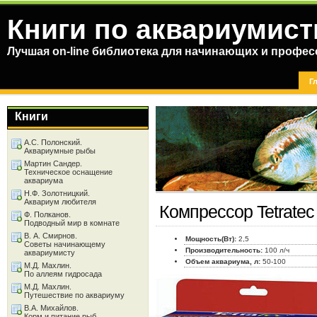
Книги по аквариумист
Лучшая on-line библиотека для начинающих и профес
Г
Книги
А.С. Полонский.
Аквариумные рыбы
Мартин Сандер.
Техническое оснащение
аквариума
Н.Ф. Золотницкий.
Аквариум любителя
Компрессор Tetrate
Ф. Полканов.
Подводный мир в комнате
В. А. Смирнов.
Мощность(Вт):
2,5
Советы начинающему
Производительность:
100 л/ч
аквариумисту
Объем аквариума, л:
50-100
М.Д. Махлин.
По аллеям гидросада
М.Д. Махлин.
Путешествие по аквариуму
В.А. Михайлов.
Корм и питание рыб