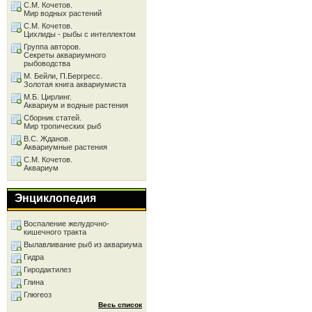
С.М. Кочетов.
Мир водных растений
С.М. Кочетов.
Цихлиды - рыбы с интеллектом
Группа авторов.
Секреты аквариумного
рыбоводства
М. Бейли, П.Бергресс.
Золотая книга аквариумиста
М.Б. Цирлинг.
Аквариум и водные растения
Сборник статей.
Мир тропических рыб
В.С. Жданов.
Аквариумные растения
С.М. Кочетов.
Аквариум
Энциклопедия
Воспаление желудочно-
кишечного тракта
Вылавливание рыб из аквариума
Гидра
Гиродактилез
Глина
Глюгеоз
Весь список