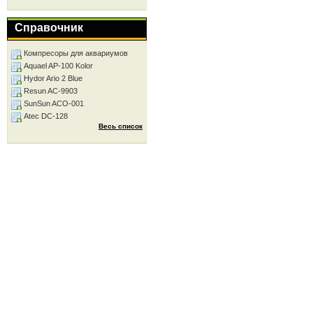
Справочник
Компресоры для аквариумов
Aquael AP-100 Kolor
Hydor Ario 2 Blue
Resun AC-9903
SunSun ACO-001
Atec DC-128
Весь список