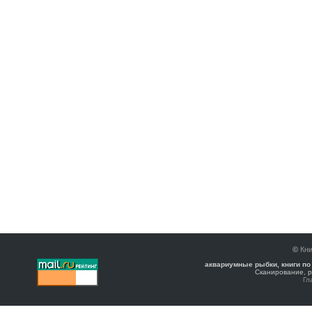
©
Кни
аквариумные рыбки, книги по
Сканирование, р
Гл