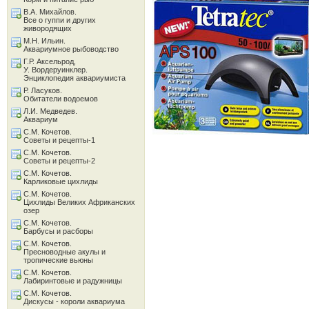
В.А. Михайлов.
Все о гуппи и других
живородящих
М.Н. Ильин.
Аквариумное рыбоводство
Г.Р. Аксельрод,
У. Вордеруинклер.
Энциклопедия аквариумиста
Р. Ласуков.
Обитатели водоемов
Л.И. Медведев.
Аквариум
С.М. Кочетов.
Советы и рецепты-1
С.М. Кочетов.
Советы и рецепты-2
С.М. Кочетов.
Карликовые цихлиды
С.М. Кочетов.
Цихлиды Великих Африканских
озер
С.М. Кочетов.
Барбусы и расборы
С.М. Кочетов.
Пресноводные акулы и
тропические вьюны
С.М. Кочетов.
Лабиринтовые и радужницы
С.М. Кочетов.
Дискусы - короли аквариума