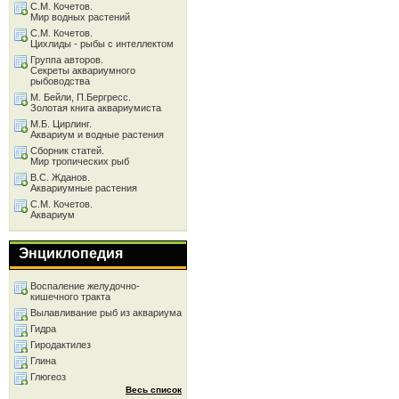
С.М. Кочетов.
Мир водных растений
С.М. Кочетов.
Цихлиды - рыбы с интеллектом
Группа авторов.
Секреты аквариумного
рыбоводства
М. Бейли, П.Бергресс.
Золотая книга аквариумиста
М.Б. Цирлинг.
Аквариум и водные растения
Сборник статей.
Мир тропических рыб
В.С. Жданов.
Аквариумные растения
С.М. Кочетов.
Аквариум
Энциклопедия
Воспаление желудочно-
кишечного тракта
Вылавливание рыб из аквариума
Гидра
Гиродактилез
Глина
Глюгеоз
Весь список