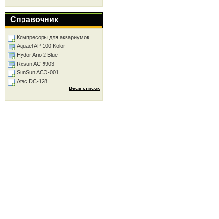
Справочник
Компресоры для аквариумов
Aquael AP-100 Kolor
Hydor Ario 2 Blue
Resun AC-9903
SunSun ACO-001
Atec DC-128
Весь список