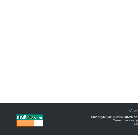
©
Кни
аквариумные рыбки, книги по
Сканирование, р
Гл