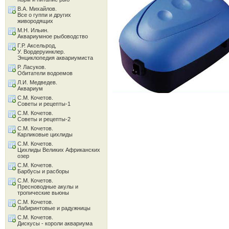
В.А. Михайлов.
Все о гуппи и других
живородящих
М.Н. Ильин.
Аквариумное рыбоводство
Г.Р. Аксельрод,
У. Вордеруинклер.
Энциклопедия аквариумиста
Р. Ласуков.
Обитатели водоемов
Л.И. Медведев.
Аквариум
С.М. Кочетов.
Советы и рецепты-1
С.М. Кочетов.
Советы и рецепты-2
С.М. Кочетов.
Карликовые цихлиды
С.М. Кочетов.
Цихлиды Великих Африканских
озер
С.М. Кочетов.
Барбусы и расборы
С.М. Кочетов.
Пресноводные акулы и
тропические вьюны
С.М. Кочетов.
Лабиринтовые и радужницы
С.М. Кочетов.
Дискусы - короли аквариума