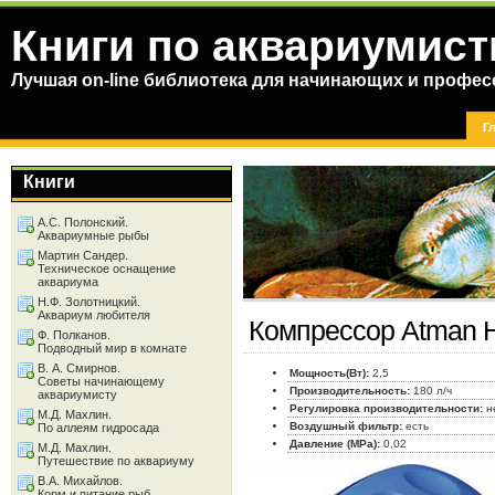
Книги по аквариумист
Лучшая on-line библиотека для начинающих и профес
Г
Книги
А.С. Полонский.
Аквариумные рыбы
Мартин Сандер.
Техническое оснащение
аквариума
Н.Ф. Золотницкий.
Аквариум любителя
Компрессор Atman 
Ф. Полканов.
Подводный мир в комнате
В. А. Смирнов.
Мощность(Вт):
2,5
Советы начинающему
Производительность:
180 л/ч
аквариумисту
Регулировка производительности:
н
М.Д. Махлин.
Воздушный фильтр:
есть
По аллеям гидросада
Давление (MPa):
0,02
М.Д. Махлин.
Путешествие по аквариуму
В.А. Михайлов.
Корм и питание рыб