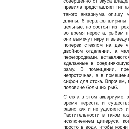
совершенно от вкуса владел
правила представляет тип а
такого аквариума опишу 
длины, 8 вершков ширины 
цельные, но состоят из тре
во время нереста, рыбам п
они вымечут икру и выведу
поперек стеклом на две 
двойном отделении, а ма
перегородками, вставляютс
вделанные в соединяющую
раму. В помещении, пре
непроточная, а в помещени
сифон для стока. Впрочем, 
половине больших рыб.
Стекла в этом аквариуме, 
время нереста и существ
равно как и не удаляется 
Растительности в таком ак
исключением циперуса, кот
просто в воду, чтобы корн