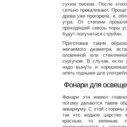
сухим песком. После этого
сильно прокаливают. Проще в
дрова уже прогорели, и, об
утра. От степени прокал
проходящей сквозь поры уг
будут получаться струйки.
Приготовив таким образ
желаемого диаметра, вст
оловянной или стеклянн
сургучом. В случае, если 
надо вынуть и хорошенько
опять годными для употребл
Фонари для освеще
Фонари эти имеют главно
потому делаются таким обр
аквариуму. С этой стороны 
так что водное царство 
красным, то зеленым, 
привешиваются к стенкам