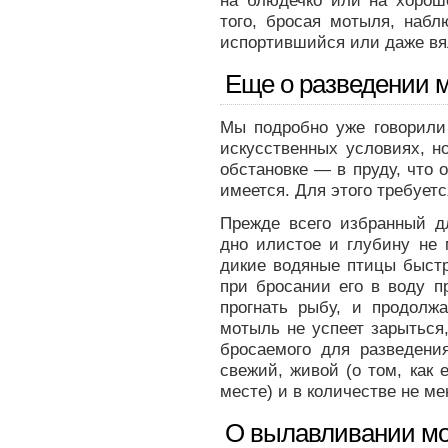
на блюдечко или на хорош
того, бросая мотыля, набл
испортившийся или даже вя
Еще о разведении 
Мы подробно уже говорили 
искусственных условиях, н
обстановке — в пруду, что о
имеется. Для этого требует
Прежде всего избранный д
дно илистое и глубину не 
дикие водяные птицы быстр
при бросании его в воду 
прогнать рыбу, и продолж
мотыль не успеет зарыться,
бросаемого для разведени
свежий, живой (о том, как 
месте) и в количестве не ме
О вылавливании м