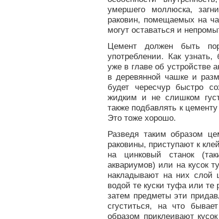
умершего моллюска, загн
раковин, помещаемых на час
могут оставаться и непром
Цемент должен быть по
употреблении. Как узнать,
уже в главе об устройстве 
в деревянной чашке и разм
будет чересчур быстро с
жидким и не слишком гус
также подбавлять к цементу и
Это тоже хорошо.
Разведя таким образом ц
раковины, приступают к кле
на цинковый станок (так
аквариумов) или на кусок 
накладывают на них слой 
водой те куски туфа или те
затем предметы эти придав
сгуститься, на что быва
образом приклеивают кусок 