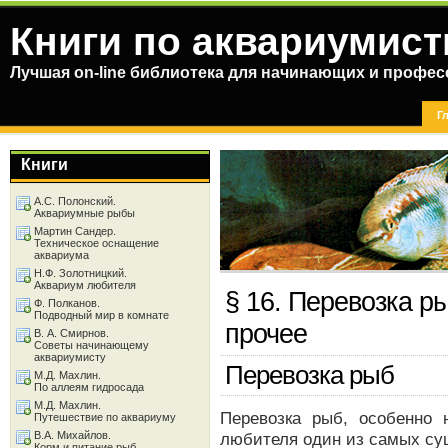
Книги по аквариумист
Лучшая on-line библиотека для начинающих и профес
Г
Книги
А.С. Полонский.
Аквариумные рыбы
Мартин Сандер.
Техническое оснащение
аквариума
Н.Ф. Золотницкий.
Аквариум любителя
§ 16. Перевозка р
Ф. Полканов.
Подводный мир в комнате
прочее
В. А. Смирнов.
Советы начинающему
аквариумисту
Перевозка рыб
М.Д. Махлин.
По аллеям гидросада
М.Д. Махлин.
Перевозка рыб, особенно 
Путешествие по аквариуму
В.А. Михайлов.
любителя один из самых су
Корм и питание рыб