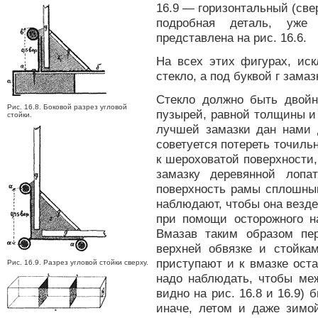
16.9 — горизонтальный (свер
подробная деталь, уже 
представлена на рис. 16.6.
На всех этих фигурах, иск
стекло, а под буквой г замаз
Стекло должно быть двойн
Рис. 16.8. Боковой разрез угловой
пузырей, равной толщины и
стойки.
лучшей замазки дан нами 
советуется потереть точиль
к шероховатой поверхности, 
замазку деревянной лопа
поверхность рамы сплошным
наблюдают, чтобы она везде
при помощи осторожного н
Вмазав таким образом пер
верхней обвязке и стойка
приступают и к вмазке ост
Рис. 16.9. Разрез угловой стойки сверху.
надо наблюдать, чтобы меж
видно на рис. 16.8 и 16.9) 
иначе, летом и даже зимо