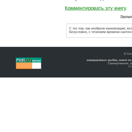
Комментировать эту книгу
.
Предыд
С тех пор, как изобрели канализацию, во
Безусловно, с течением времени сантех
©
Кни
аквариумные рыбки, книги по
Сканирование, р
Гл