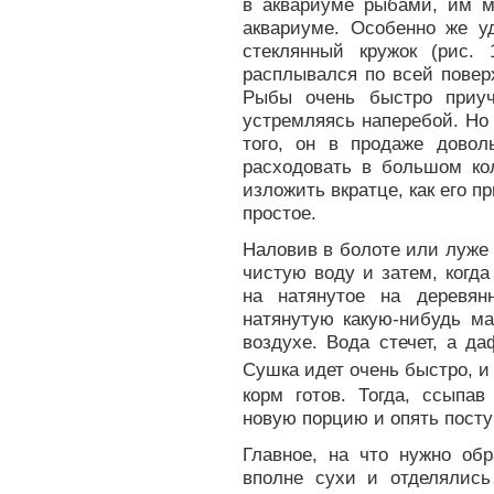
в аквариуме рыбами, им м
аквариуме. Особенно же у
стеклянный кружок (рис. 
расплывался по всей поверх
Рыбы очень быстро приуч
устремляясь наперебой. Но 
того, он в продаже довол
расходовать в большом кол
изложить вкратце, как его п
простое.
Наловив в болоте или луже 
чистую воду и затем, когда
на натянутое на деревя
натянутую какую-нибудь ма
воздухе. Вода стечет, а д
Сушка идет очень быстро, и 
корм готов. Тогда, ссыпа
новую порцию и опять посту
Главное, на что нужно об
вполне сухи и отделялись