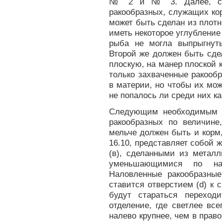
№ 2 и № 3. Далее, сач
ракообразных, служащих ко
может быть сделан из плот
иметь некоторое углубление 
рыба не могла выпрыгнуть
Второй же должен быть сде
плоскую, на манер плоской к
только захваченные ракооб
в материи, но чтобы их мо
не попалось ли среди них к
Следующим необходимым а
ракообразных по величине
мельче должен быть и корм, 
16.10, представляет собой 
(в), сделанными из металл
уменьшающимися по на
Наловленные ракообразны
ставится отверстием (d) к с
будут стараться переход
отделение, где светлее все
налево крупнее, чем в право