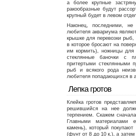
а более крупные застрян
ракообразные будут рассор
крупный будет в левом отде
Наконец, последними, не
любителя аквариума являют
крышке для перевозки рыб, с
в которое бросают на пове
им кормить), ножницы для
стеклянные баночки с п
притертыми стеклянными 
рыб и всякого рода неиз
любителя попадающихся в а
Лепка гротов
Клейка гротов представляе
решившийся на нее долже
терпением. Скажем сначала
Главными материалами е
камень), который покупаю
(фунт от 8 до 10 к.), а зат