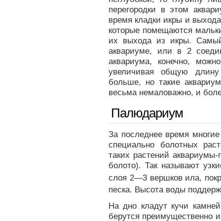
перегородки в этом аквари
время кладки икры и выхода
которые помещаются мальки
их выхода из икры. Самы
аквариуме, или в 2 соеди
аквариума, конечно, можн
увеличивая общую длину
больше, но такие аквариум
весьма немаловажно, и боле
Палюдариум
За последнее время многие
специально болотных рас
таких растений аквариумы-
болото). Так называют узк
слоя 2—3 вершков ила, пок
песка. Высота воды поддерж
На дно кладут кучи камне
берутся преимущественно из 