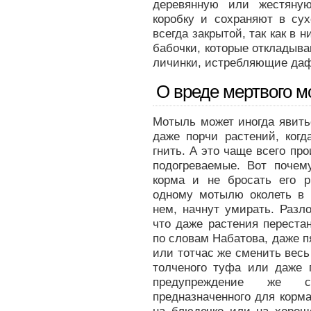
деревянную или жестяну
коробку и сохраняют в су
всегда закрытой, так как в 
бабочки, которые откладыва
личинки, истребляющие даф
О вреде мертвого 
Мотыль может иногда явить
даже порчи растений, когд
гнить. А это чаще всего пр
подогреваемые. Вот почем
корма и не бросать его 
одному мотылю околеть в г
нем, начнут умирать. Разл
что даже растения переста
по словам Набатова, даже п
или тотчас же сменить весь 
толченого туфа или даже п
предупреждение же с
предназначенного для корм