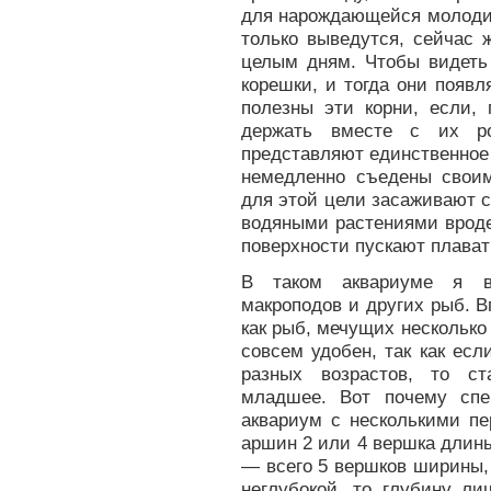
для нарождающейся молоди 
только выведутся, сейчас 
целым дням. Чтобы видеть 
корешки, и тогда они появ
полезны эти корни, если, 
держать вместе с их ро
представляют единственное 
немедленно съедены свои
для этой цели засаживают 
водяными растениями вроде 
поверхности пускают плават
В таком аквариуме я вы
макроподов и других рыб. 
как рыб, мечущих несколько 
совсем удобен, так как ес
разных возрастов, то ст
младшее. Вот почему спе
аквариум с несколькими пе
аршин 2 или 4 вершка длин
— всего 5 вершков ширины, 
неглубокой, то глубину ли