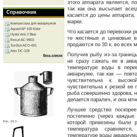
этого аппарата является, 
так как она высылает всег
Справочник
касается до цены аппарата,
марки.
Компресоры для аквариумов
Aquael AP-100 Kolor
Что касается до перевозки 
Hydor Ario 2 Blue
те жестяные и цинковые в
Resun AC-9903
продаются по 30 к. во всех 
SunSun ACO-001
Atec DC-128
Получив рыбу из-за границ
Весь список
не сразу сажать ее в аква
температуре воды в пере
аквариуме, так как — пов
чувствительна к высок
чувствительна к резкой ее
рыба совершенно здорова, н
делается паралич, и она мгн
Лучшее средство поскоре
постепенно (через каждые
которой привезены были р
Рис. 16.1.
температура сравняется
температуре воды аквариума 