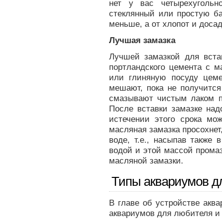
нет у вас четырехугольн
стеклянный или простую ба
меньше, а от хлопот и доса
Лучшая замазка
Лучшей замазкой для вста
портландского цемента с 
или глиняную посуду цеме
мешают, пока не получится
смазывают чистым лаком п
После вставки замазке над
истечении этого срока мож
масляная замазка просохнет
воде, т.е., насыпав также 
водой и этой массой прома
масляной замазки.
Типы аквариумов д
В главе об устройстве акв
аквариумов для любителя и 