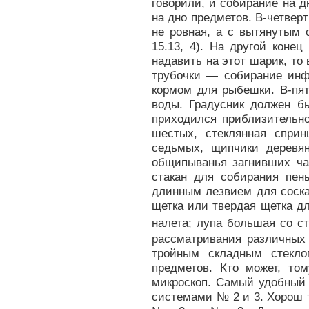
говорили, и собирание на 
на дно предметов. В-четверт
не ровная, а с вытянутым 
15.13, 4). На другой коне
надавить на этот шарик, то 
трубочки — собирание инф
кормом для рыбешки. В-пят
воды. Градусник должен б
приходился приблизительно
шестых, стеклянная спри
седьмых, щипчики деревян
общипыванья загнивших ча
стакан для собирания пен
длинным лезвием для соска
щетка или твердая щетка дл
налета; лупа большая со с
рассматривания различных
тройным складным стекло
предметов. Кто может, то
микроскоп. Самый удобный 
системами № 2 и 3. Хорош 