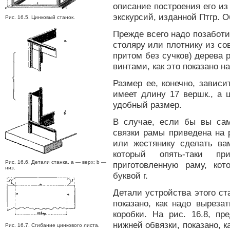
описание построения его из
экскурсий, изданной Птгр. 
Рис. 16.5. Цинковый станок.
Прежде всего надо позаботи
столяру или плотнику из со
притом без сучков) дерева
винтами, как это показано на
Размер ее, конечно, зависи
имеет длину 17 вершк., а 
удобный размер.
В случае, если бы вы сам
связки рамы приведена на 
или жестянику сделать вам
который опять-таки пр
Рис. 16.6. Детали станка. a — верх; b —
приготовленную раму, ко
низ.
буквой г.
Детали устройства этого ста
показано, как надо выреза
коробки. На рис. 16.8, п
нижней обвязки, показано, к
Рис. 16.7. Сгибание цинкового листа.