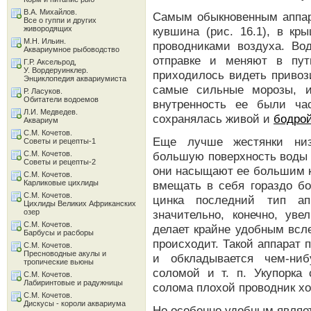
В.А. Михайлов.
Самым обыкновенным аппар
Все о гуппи и других
живородящих
кувшина (рис. 16.1), в кр
М.Н. Ильин.
проводниками воздуха. Во
Аквариумное рыбоводство
отправке и меняют в пут
Г.Р. Аксельрод,
У. Вордеруинклер.
приходилось видеть привоз
Энциклопедия аквариумиста
самые сильные морозы, и
Р. Ласуков.
Обитатели водоемов
внутренность ее были ча
Л.И. Медведев.
сохранялась живой и
бодро
Аквариум
С.М. Кочетов.
Еще лучше жестянки низ
Советы и рецепты-1
С.М. Кочетов.
большую поверхность воды 
Советы и рецепты-2
они насыщают ее большим к
С.М. Кочетов.
Карликовые цихлиды
вмещать в себя гораздо б
С.М. Кочетов.
цинка последний тип ап
Цихлиды Великих Африканских
озер
значительно, конечно, уве
С.М. Кочетов.
делает крайне удобным всл
Барбусы и расборы
происходит. Такой аппарат 
С.М. Кочетов.
Пресноводные акулы и
и обкладывается чем-ниб
тропические вьюны
соломой и т. п. Укупорка
С.М. Кочетов.
Лабиринтовые и радужницы
солома плохой проводник хо
С.М. Кочетов.
Дискусы - короли аквариума
Но особенно удобным являет