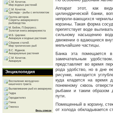
С.М. Кочетов.
Мир водных растений
Аппарат этот, как вид
С.М. Кочетов.
Цихлиды - рыбы с интеллектом
цилиндрической банки, во
Группа авторов.
непроли-вающихся черниль
Секреты аквариумного
рыбоводства
корзины. Такая форма сосу
М. Бейли, П.Бергресс.
препятствует воде выливать
Золотая книга аквариумиста
сильному насыщению воды
М.Б. Цирлинг.
Аквариум и водные растения
движении о вдающиеся внут
Сборник статей.
мельчайшие частицы.
Мир тропических рыб
В.С. Жданов.
Банка эта помещается в
Аквариумные растения
С.М. Кочетов.
замечательным удобство
Аквариум
представляет во время пер
рода удобство, но в дне е
Энциклопедия
рисунке, находится углубл
куда кладется на время д
Воспаление желудочно-
кишечного тракта
понемному сквозь отверст
Вылавливание рыб из аквариума
рыбами и таким образом 
Гидра
пути.
Гиродактилез
Глина
Помещенный в корзину, стек
Глюгеоз
от холода обкладывается с
Весь список