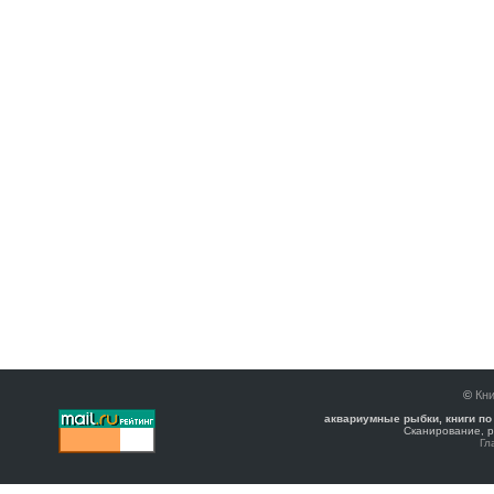
©
Кни
аквариумные рыбки, книги по
Сканирование, р
Гл