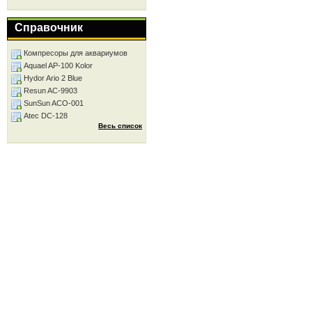
Справочник
Компресоры для аквариумов
Aquael AP-100 Kolor
Hydor Ario 2 Blue
Resun AC-9903
SunSun ACO-001
Atec DC-128
Весь список