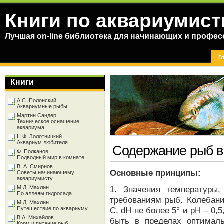
Книги по аквариумист
Лучшая on-line библиотека для начинающих и профес
Г
Книги
А.С. Полонский.
Аквариумные рыбы
Мартин Сандер.
Техническое оснащение
аквариума
Н.Ф. Золотницкий.
Аквариум любителя
Содержание рыб в
Ф. Полканов.
Подводный мир в комнате
В. А. Смирнов.
Основные принципы:
Советы начинающему
аквариумисту
М.Д. Махлин.
1. Значения температуры
По аллеям гидросада
требованиям рыб. Колебани
М.Д. Махлин.
Путешествие по аквариуму
С, dH не более 5° и рН – 0,
В.А. Михайлов.
быть в пределах оптимал
Корм и питание рыб