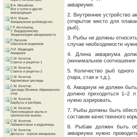
аквариуме.
В.А. Михайлов.
Все о гуппи и других
живородящих
2. Внутреннее устройство 
М.Н. Ильин.
(открытое место для плава
Аквариумное рыбоводство
рыб).
Г.Р. Аксельрод,
У. Вордеруинклер.
Энциклопедия аквариумиста
3. Рыбы не должны относить
Р. Ласуков.
случае необходимости нужн
Обитатели водоемов
Л.И. Медведев.
Аквариум
4. Длина аквариума долж
С.М. Кочетов.
(минимальное соотношение 1
Советы и рецепты-1
С.М. Кочетов.
5. Количество рыб одного 
Советы и рецепты-2
(пара, стая и т.д.).
С.М. Кочетов.
Карликовые цихлиды
С.М. Кочетов.
6. Аквариум не должен быт
Цихлиды Великих Африканских
должно приходиться 1–2 л
озер
С.М. Кочетов.
нужно аэрировать.
Барбусы и расборы
С.М. Кочетов.
7. Рыбы должны быть обесп
Пресноводные акулы и
тропические вьюны
составом качественного кор
С.М. Кочетов.
Лабиринтовые и радужницы
8. Рыбам должен быть об
С.М. Кочетов.
аквариума нужно проводи
Дискусы - короли аквариума