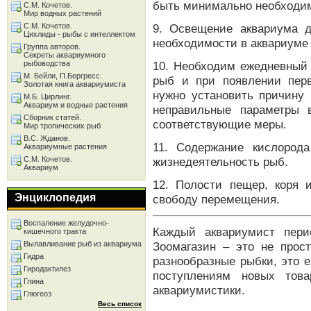
быть минимально необходи
С.М. Кочетов.
Мир водных растений
С.М. Кочетов.
9. Освещение аквариума 
Цихлиды - рыбы с интеллектом
необходимости в аквариуме
Группа авторов.
Секреты аквариумного
рыбоводства
10. Необходим ежедневный
М. Бейли, П.Бергресс.
рыб и при появлении перв
Золотая книга аквариумиста
нужно установить причину 
М.Б. Цирлинг.
Аквариум и водные растения
неправильные параметры 
Сборник статей.
соответствующие меры.
Мир тропических рыб
В.С. Жданов.
11. Содержание кислород
Аквариумные растения
С.М. Кочетов.
жизнедеятельность рыб.
Аквариум
12. Полости пещер, коря 
Энциклопедия
свободу перемещения.
Воспаление желудочно-
Каждый аквариумист пер
кишечного тракта
Вылавливание рыб из аквариума
Зоомагазин – это не прост
Гидра
разнообразные рыбки, это 
Гиродактилез
поступлениям новых тов
Глина
аквариумистики.
Глюгеоз
Весь список