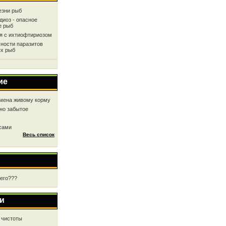
езни рыб
диоз - опасное
е рыб
ся с ихтиофтириозом
ности паразитов
х рыб
ие
мена живому корму
но забытое
 сами
Весь список
чего???
и
 чистоты