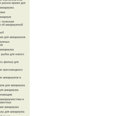
в разное время дня
 аквариума
доме
аквариум
: полезная
 об аквариумной
рыб
ие для аквариумов
иумных
ов
 аквариума
 рыбок для нового
ть фильтр для
ие пресноводного
ие аквариумов в
ров для аквариума
для аквариума
чинающим
 аквариумистики и
животных
ие аквариума
шку для аквариума