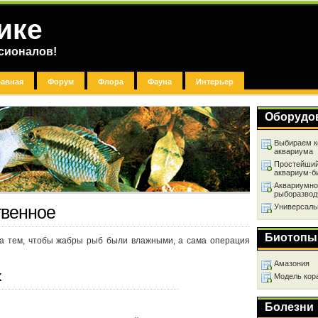
ике
сионалов!
лавная
Форум
Флора
Фауна
Интерьер
Оборудо
Выбираем к
аквариума
Простейший
аквариум-б
Аквариумно
рыборазвод
Универсаль
твенное
Биотопы
а тем, чтобы жабры рыб были влажными, а сама операция
Амазония
х
Модель кор
Болезни