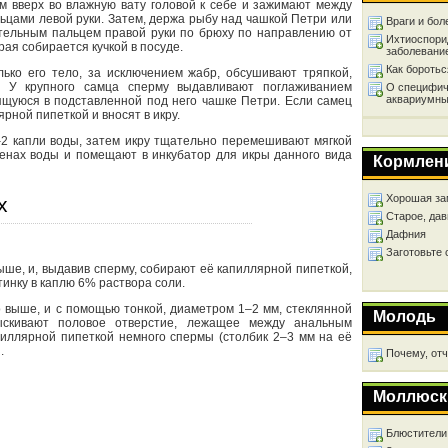
ом вверх во влажную вату головой к себе и зажимают между
ьцами левой руки. Затем, держа рыбу над чашкой Петри или
Враги и бол
ательным пальцем правой руки по брюху по направлению от
Ихтиоспори
рая собирается кучкой в посуде.
заболевани
Как бороть
лько его тело, за исключением жабр, обсушивают тряпкой,
. У крупного самца сперму выдавливают поглаживанием
О специфич
аквариумны
дящуюся в подставленной под него чашке Петри. Если самец
рной пипеткой и вносят в икру.
–2 капли воды, затем икру тщательно перемешивают мягкой
менах воды и помещают в инкубатор для икры данного вида
Кормлен
Хорошая за
х
Старое, дав
Дафния
Заготовьте
выше, и, выдавив сперму, собирают её капиллярной пипеткой,
тинку в каплю 6% раствора соли.
о выше, и с помощью тонкой, диаметром 1–2 мм, стеклянной
Молодь
ыскивают половое отверстие, лежащее между анальным
апиллярной пипеткой немного спермы (столбик 2–3 мм на её
.
Почему, от
Моллюск
Блюстители