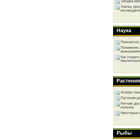
Загадка ам
Улитка, про
восемьдеся
Наука
Показатель
Понижение 
выморажив
Как создать
биологичес
Растения
Anubias nan
Растения д
Риччия: дос
полезна
Некоторые 
Рыбы