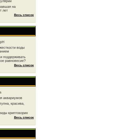
пулярии
павшая на
т лет
Весь список
 рН
жесткоcти воды
анием
 и поддерживать
кое равновесие?
Весь список
a
ля аквариумов
тупна, красива,
виды криптокорин
Весь список