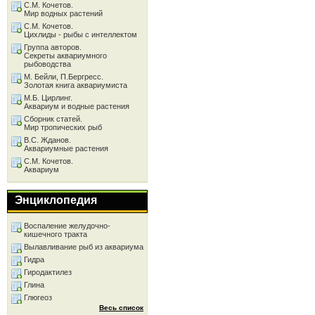
С.М. Кочетов.
Мир водных растений
С.М. Кочетов.
Цихлиды - рыбы с интеллектом
Группа авторов.
Секреты аквариумного
рыбоводства
М. Бейли, П.Бергресс.
Золотая книга аквариумиста
М.Б. Цирлинг.
Аквариум и водные растения
Сборник статей.
Мир тропических рыб
В.С. Жданов.
Аквариумные растения
С.М. Кочетов.
Аквариум
Энциклопедия
Воспаление желудочно-
кишечного тракта
Вылавливание рыб из аквариума
Гидра
Гиродактилез
Глина
Глюгеоз
Весь список