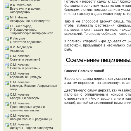
Готовую к нересту самку кладут брюх
В.А. Михайлов.
большим и согнутым указательным пал
Все о гуппи и других
блюдцем, легким поглаживанием указ
живородящих
головы к хвосту выдавливают икру, кото
М.Н. Ильин.
Аквариумное рыбоводство
Таким же способом держат самца, то
чтобы избежать растекания спермы
Г.Р. Аксельрод,
пальцем, и она падает на икру, нахо
У. Вордеруинклер.
Энциклопедия аквариумиста
маленький. То сперму собирают капилля
Р. Ласуков.
К политой спермой икре добавляют 1
Обитатели водоемов
кисточкой, промывают в нескольких с
Л.И. Медведев.
рыб.
Аквариум
С.М. Кочетов.
Осеменение пецилиевы
Советы и рецепты-1
С.М. Кочетов.
Советы и рецепты-2
Способ Самохваловой
С.М. Кочетов.
Карликовые цихлиды
Взрослого самца держат, как указано 
С.М. Кочетов.
а затем переносят на стеклянную плас
Цихлиды Великих Африканских
озер
Девственную самку держат, как указан
палочки с оплавленным концом от
С.М. Кочетов.
Барбусы и расборы
отверстием и «А», и вводят в него к
конце), взятой со стеклянной пластинки
С.М. Кочетов.
Пресноводные акулы и
тропические вьюны
С.М. Кочетов.
Лабиринтовые и радужницы
С.М. Кочетов.
Дискусы - короли аквариума