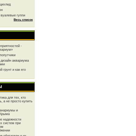
цихлид
он
 вуалевые гуппи
Весь список
приятностей -
квариум»
попутчики
 дизайн аквариума
ами
 грунт и как его
ы
ика для тех, кто
ь, а не просто купить
анариумы и
 Крыма
е надежности
х систем при
ом
бжении
е обитатели и их