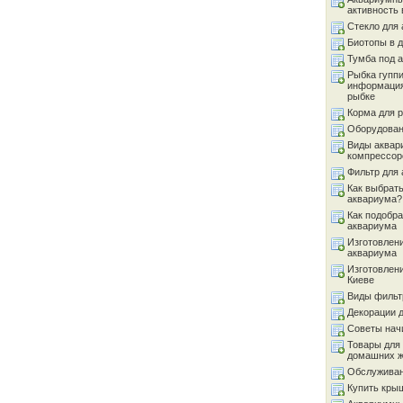
активность 
Стекло для
Биотопы в 
Тумба под 
Рыбка гуппи
информация
рыбке
Корма для 
Оборудован
Виды аквар
компрессор
Фильтр для
Как выбрать
аквариума?
Как подобра
аквариума
Изготовлен
аквариума
Изготовлен
Киеве
Виды фильт
Декорации 
Советы на
Товары для
домашних 
Обслуживан
Купить кры