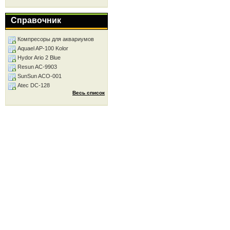
Справочник
Компресоры для аквариумов
Aquael AP-100 Kolor
Hydor Ario 2 Blue
Resun AC-9903
SunSun ACO-001
Atec DC-128
Весь список