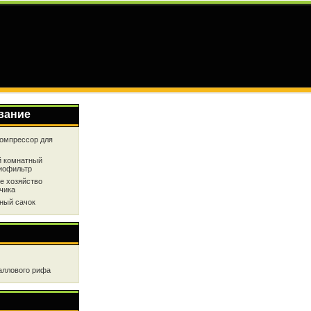
вание
омпрессор для
 комнатный
иофильтр
е хозяйство
чика
ный сачок
аллового рифа