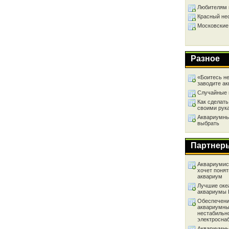
Любителям 
Красный не
Московские
Разное
«Боитесь не
заводите а
Случайные 
Как сделать
своими рук
Аквариумный
выбрать
Партнер
Аквариумист
хочет понят
аквариум
Лучшие оке
аквариумы
Обеспечени
аквариумны
нестабильн
электросна
Аквариумны