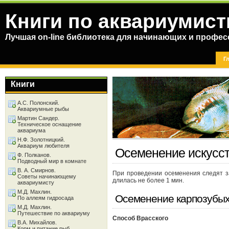
Книги по аквариумист
Лучшая on-line библиотека для начинающих и профес
Г
Книги
А.С. Полонский.
Аквариумные рыбы
Мартин Сандер.
Техническое оснащение
аквариума
Н.Ф. Золотницкий.
Аквариум любителя
Осеменение искусс
Ф. Полканов.
Подводный мир в комнате
В. А. Смирнов.
При проведении осеменения следят з
Советы начинающему
длилась не более 1 мин.
аквариумисту
М.Д. Махлин.
Осеменение карпозубы
По аллеям гидросада
М.Д. Махлин.
Путешествие по аквариуму
Способ Врасского
В.А. Михайлов.
Корм и питание рыб