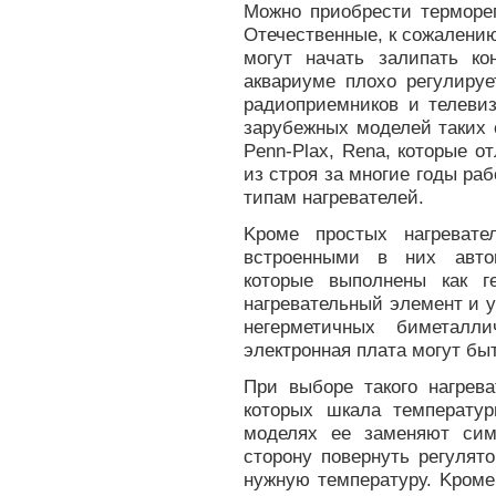
Можно приобрести терморег
Отечественные, к сожалению
могут начать залипать ко
аквариуме плохо регулируе
радиоприемников и телеви
зарубежных моделей таких с
Penn-Plax, Rena, которые 
из строя за многие годы раб
типам нагревателей.
Kроме простых нагревате
встроенными в них автом
которые выполнены как г
нагревательный элемент и 
негерметичных биметалл
электронная плата могут бы
При выборе такого нагрева
которых шкала температу
моделях ее заменяют сим
сторону повернуть регулято
нужную температуру. Kроме