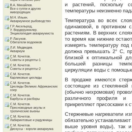
и растений, поскольку 
В.А. Михайлов.
Все о гуппи и других
температуры неизменно пада
живородящих
М.Н. Ильин.
Температура во всех сло
Аквариумное рыбоводство
одинаковой, в противном с
Г.Р. Аксельрод,
У. Вордеруинклер.
растениям. В верхних слоях
Энциклопедия аквариумиста
то время как нижние остаю
Р. Ласуков.
Обитатели водоемов
измерять температуру под 
Л.И. Медведев.
должна превышать 2° С, пр
Аквариум
С.М. Кочетов.
близкой к оптимальной дл
Советы и рецепты-1
большей разницы темпе
С.М. Кочетов.
Советы и рецепты-2
циркуляции воды с помощь
С.М. Кочетов.
Карликовые цихлиды
В продаже имеются стерж
С.М. Кочетов.
состоящие из стеклянной 
Цихлиды Великих Африканских
озер
(обычно нихромовая) прово
С.М. Кочетов.
различного профиля и з
Барбусы и расборы
прикрепляют присосками к с
С.М. Кочетов.
Пресноводные акулы и
тропические вьюны
Стержневые нагреватели из
С.М. Кочетов.
обязательно устанавливают 
Лабиринтовые и радужницы
С.М. Кочетов.
выше уровня воды), так и
Дискусы - короли аквариума