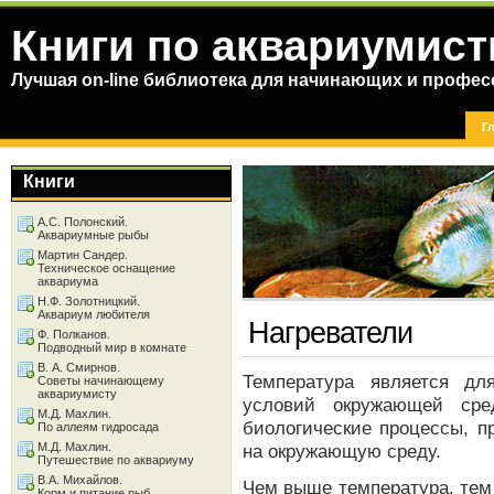
Книги по аквариумист
Лучшая on-line библиотека для начинающих и профес
Г
Книги
А.С. Полонский.
Аквариумные рыбы
Мартин Сандер.
Техническое оснащение
аквариума
Н.Ф. Золотницкий.
Аквариум любителя
Нагреватели
Ф. Полканов.
Подводный мир в комнате
В. А. Смирнов.
Температура является д
Советы начинающему
аквариумисту
условий окружающей сре
М.Д. Махлин.
биологические процессы, п
По аллеям гидросада
М.Д. Махлин.
на окружающую среду.
Путешествие по аквариуму
В.А. Михайлов.
Чем выше температура, тем
Корм и питание рыб