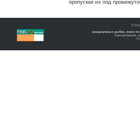
пропуская их под промежуто
©
Кни
аквариумные рыбки, книги по
Сканирование, р
Гл