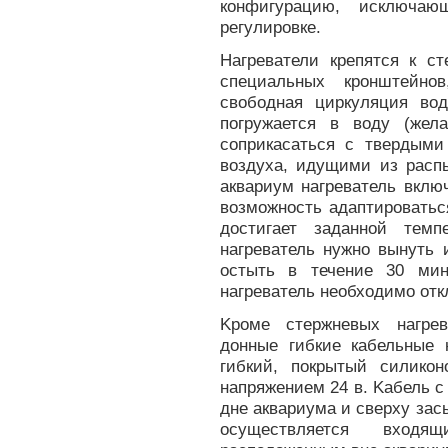
конфигурацию, исключа
регулировке.
Нагреватели крепятся к с
специальных кронштейно
свободная циркуляция вод
погружается в воду (жел
соприкасаться с твердым
воздуха, идущими из расп
аквариум нагреватель вклю
возможность адаптироватьс
достигает заданной тем
нагреватель нужно вынуть 
остыть в течение 30 ми
нагреватель необходимо отк
Kроме стержневых нагре
донные гибкие кабельные 
гибкий, покрытый силико
напряжением 24 в. Kабель 
дне аквариума и сверху зас
осуществляется входя