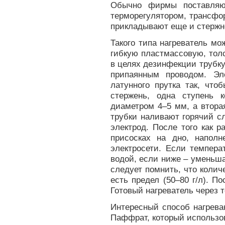
Обычно фирмы поставляют
терморегулятором, трансфо
прикладывают еще и стержн
Такого типа нагреватель мо
гибкую пластмассовую, тол
в целях дезинфекции трубк
припаянным проводом. Эл
латунного прутка так, что
стержень, одна ступень к
диаметром 4–5 мм, а втора
трубки наливают горячий с
электрод. После того как р
присосках на дно, напол
электросети. Если темпера
водой, если ниже – уменьш
следует помнить, что колич
есть предел (50–80 г/л). П
Готовый нагреватель через 
Интересный способ нагрева
Паффрат, который использо