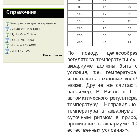
60
12
23
80
14
29
Справочник
100
17
33
150
20
43
Компресоры для аквариумов
200
26
52
Aquael AP-100 Kolor
Hydor Ario 2 Blue
250
30
60
Resun AC-9903
400
42
82
SunSun ACO-001
Atec DC-128
По поводу целесообразн
Весь список
регулятора температуры су
аквариуме должны быть с
условия, т.е. температу
испытывать сезонные колеб
может. Другие же считают,
например, Р. Риель и Г
автоматического регулято
температуру. Неправильн
температура в аквариуме
суточным ритмом в приро
прожившие в аквариуме 10
естественных условиях».