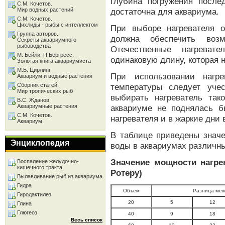
глубина погружения после
С.М. Кочетов.
Мир водных растений
достаточна для аквариума.
С.М. Кочетов.
Цихлиды - рыбы с интеллектом
При выборе нагревателя о
Группа авторов.
должна обеспечить воз
Секреты аквариумного
рыбоводства
Отечественные нагрева
М. Бейли, П.Бергресс.
одинаковую длину, которая 
Золотая книга аквариумиста
М.Б. Цирлинг.
При использовании нагре
Аквариум и водные растения
Сборник статей.
температуры следует уче
Мир тропических рыб
выбирать нагреватель та
В.С. Жданов.
Аквариумные растения
аквариуме не поднялась 
С.М. Кочетов.
нагревателя и в жаркие дни 
Аквариум
В таблице приведены значе
Энциклопедия
воды в аквариумах различн
Значение мощности нагре
Воспаление желудочно-
кишечного тракта
Ротеру)
Вылавливание рыб из аквариума
Гидра
Объем
Разница меж
Гиродактилез
20
5
12
Глина
Глюгеоз
40
9
18
Весь список