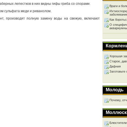
берных лепестков в них видны гифы гриба со спорами.
Враги и бол
ом сульфата меди и риванолом.
Ихтиоспори
заболевани
унт, производят полную замену воды на свежую, включают
Как бороть
О специфич
аквариумны
Кормлен
Хорошая за
Старое, дав
Дафния
Заготовьте
Молодь
Почему, от
Моллюск
Блюстители