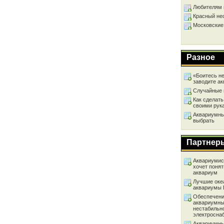
Любителям 
Красный не
Московские
Разное
«Боитесь не
заводите а
Случайные 
Как сделать
своими рук
Аквариумный
выбрать
Партнер
Аквариумист
хочет понят
аквариум
Лучшие оке
аквариумы
Обеспечени
аквариумны
нестабильн
электросна
Аквариумны