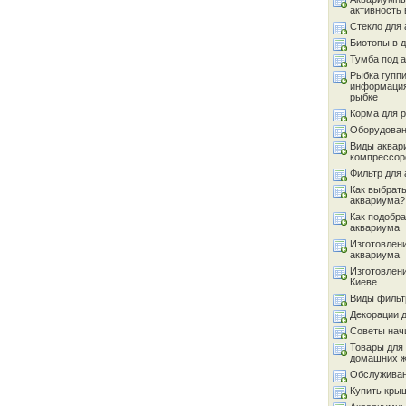
активность 
Стекло для
Биотопы в 
Тумба под 
Рыбка гуппи
информация
рыбке
Корма для 
Оборудован
Виды аквар
компрессор
Фильтр для
Как выбрать
аквариума?
Как подобра
аквариума
Изготовлен
аквариума
Изготовлен
Киеве
Виды фильт
Декорации 
Советы на
Товары для
домашних 
Обслуживан
Купить кры