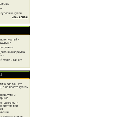
цихлид
он
 вуалевые гуппи
Весь список
приятностей -
квариум»
попутчики
 дизайн аквариума
ами
 грунт и как его
ы
ика для тех, кто
ь, а не просто купить
анариумы и
 Крыма
е надежности
х систем при
ом
бжении
е обитатели и их