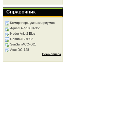
Справочник
Компресоры для аквариумов
Aquael AP-100 Kolor
Hydor Ario 2 Blue
Resun AC-9903
SunSun ACO-001
Atec DC-128
Весь список