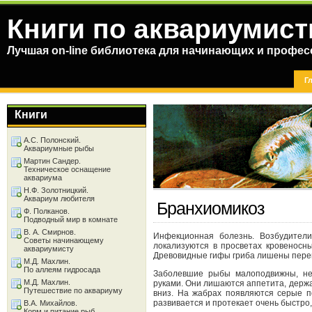
Книги по аквариумист
Лучшая on-line библиотека для начинающих и профес
Г
Книги
А.С. Полонский.
Аквариумные рыбы
Мартин Сандер.
Техническое оснащение
аквариума
Н.Ф. Золотницкий.
Аквариум любителя
Бранхиомикоз
Ф. Полканов.
Подводный мир в комнате
В. А. Смирнов.
Инфекционная болезнь. Возбудители 
Советы начинающему
локализуются в просветах кровеносн
аквариумисту
Древовидные гифы гриба лишены перег
М.Д. Махлин.
По аллеям гидросада
Заболевшие рыбы малоподвижны, не 
М.Д. Махлин.
руками. Они лишаются аппетита, держат
Путешествие по аквариуму
вниз. На жабрах появляются серые п
развивается и протекает очень быстро,
В.А. Михайлов.
Корм и питание рыб