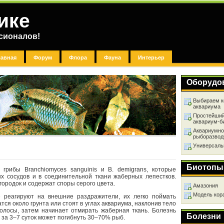
ике
сионалов!
лавная
Форум
Флора
Фауна
Интерьер
Оборудо
Выбираем к
аквариума
Простейший
аквариум-б
Аквариумно
рыборазвод
Универсаль
Биотопы
грибы Branchiomyces sanguinis и B. demigrans, которые
ых сосудов и в соединительной ткани жаберных лепестков.
ородок и содержат споры серого цвета.
Амазония
Модель кор
реагируют на внешние раздражители, их легко поймать
ся около грунта или стоят в углах аквариума, наклонив тело
олосы, затем начинает отмирать жаберная ткань. Болезнь
Болезни
 за 3–7 суток может погибнуть 30–70% рыб.