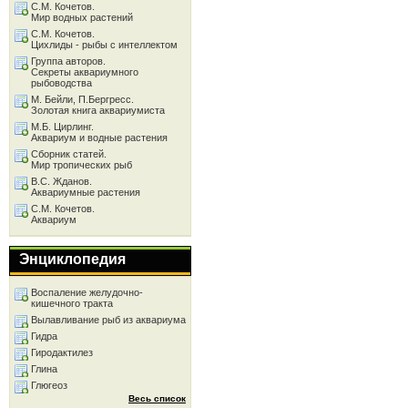
С.М. Кочетов.
Мир водных растений
С.М. Кочетов.
Цихлиды - рыбы с интеллектом
Группа авторов.
Секреты аквариумного
рыбоводства
М. Бейли, П.Бергресс.
Золотая книга аквариумиста
М.Б. Цирлинг.
Аквариум и водные растения
Сборник статей.
Мир тропических рыб
В.С. Жданов.
Аквариумные растения
С.М. Кочетов.
Аквариум
Энциклопедия
Воспаление желудочно-
кишечного тракта
Вылавливание рыб из аквариума
Гидра
Гиродактилез
Глина
Глюгеоз
Весь список