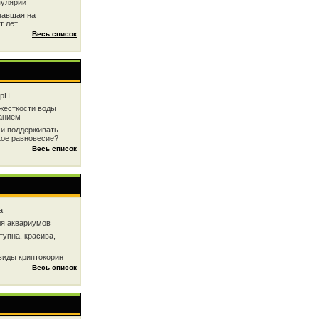
пулярии
павшая на
т лет
Весь список
 рН
жесткоcти воды
анием
 и поддерживать
кое равновесие?
Весь список
a
ля аквариумов
тупна, красива,
виды криптокорин
Весь список