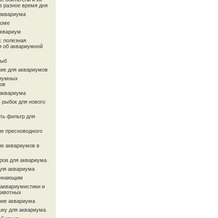
в разное время дня
 аквариума
доме
аквариум
: полезная
 об аквариумной
рыб
ие для аквариумов
иумных
ов
 аквариума
 рыбок для нового
ть фильтр для
ие пресноводного
ие аквариумов в
ров для аквариума
для аквариума
чинающим
 аквариумистики и
животных
ие аквариума
шку для аквариума