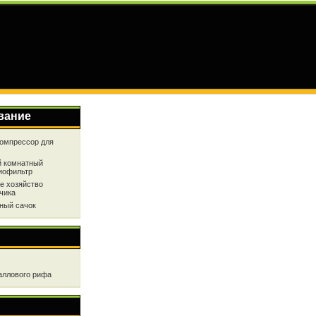
вание
омпрессор для
 комнатный
иофильтр
е хозяйство
чика
ный сачок
аллового рифа