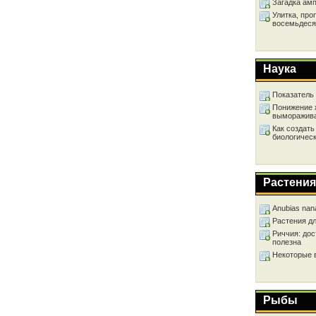
Загадка ам
Улитка, про
восемьдеся
Наука
Показатель
Понижение 
выморажив
Как создать
биологичес
Растения
Anubias nan
Растения д
Риччия: дос
полезна
Некоторые 
Рыбы