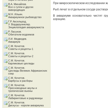
При микроскопическом исследовании жа
В.А. Михайлов.
Все о гуппи и других
Рыб лечат в отдельном сосуде раствор
живородящих
М.Н. Ильин.
В аквариуме основательно чистят гр
Аквариумное рыбоводство
аэрацию.
Г.Р. Аксельрод,
У. Вордеруинклер.
Энциклопедия аквариумиста
Р. Ласуков.
Обитатели водоемов
Л.И. Медведев.
Аквариум
С.М. Кочетов.
Советы и рецепты-1
С.М. Кочетов.
Советы и рецепты-2
С.М. Кочетов.
Карликовые цихлиды
С.М. Кочетов.
Цихлиды Великих Африканских
озер
С.М. Кочетов.
Барбусы и расборы
С.М. Кочетов.
Пресноводные акулы и
тропические вьюны
С.М. Кочетов.
Лабиринтовые и радужницы
С.М. Кочетов.
Дискусы - короли аквариума