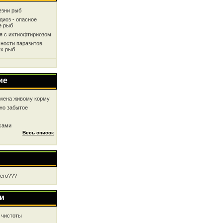
езни рыб
диоз - опасное
е рыб
ся с ихтиофтириозом
ности паразитов
х рыб
ие
мена живому корму
но забытое
 сами
Весь список
чего???
и
 чистоты