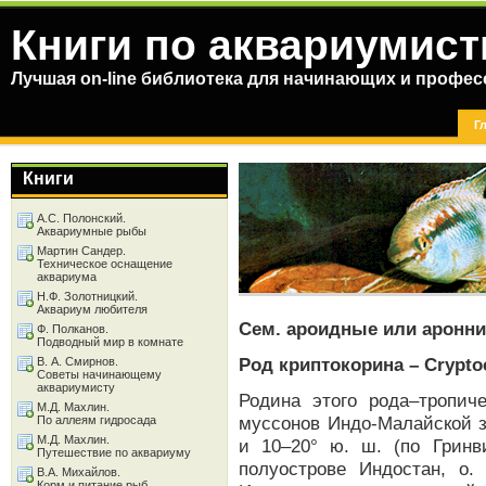
Книги по аквариумист
Лучшая on-line библиотека для начинающих и профес
Г
Книги
А.С. Полонский.
Аквариумные рыбы
Мартин Сандер.
Техническое оснащение
аквариума
Н.Ф. Золотницкий.
Аквариум любителя
Сем. ароидные или аронни
Ф. Полканов.
Подводный мир в комнате
Род криптокорина – Cryptoc
В. А. Смирнов.
Советы начинающему
аквариумисту
Родина этого рода–тропиче
М.Д. Махлин.
муссонов Индо-Малайской з
По аллеям гидросада
М.Д. Махлин.
и 10–20° ю. ш. (по Гринв
Путешествие по аквариуму
полуострове Индостан, о
В.А. Михайлов.
Корм и питание рыб