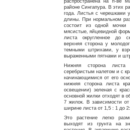
распространена на п-ве М
районе Сингапура. В этих р
года. Листья с черешками 
длины. При нормальном раз
состоит из одной мочки 
мясистые, яйцевидной форм
листа округленное до се
верхняя сторона у молодог
темными штрихами, у взро
выраженными пятнами и штри
Нижняя сторона листа 
серебристым налетом и с к
начинающимися от его осно
нижняя сторона листа кр
освещении) зеленая с кра
основной жилки отходят в о
7 жилок. В зависимости о
ширине листа от 1,5 : 1 до 
Это растение легко разм
выходят из грунта на зн
растения. В аквариуме рас