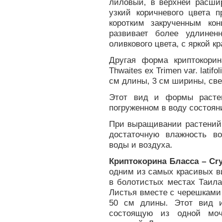
лиловый, в верхней расш
узкий коричневого цвета п
коротким закрученным ко
развивает более удлинен
оливкового цвета, с яркой к
Другая форма криптокорина
Thwaites ex Trimen var. latif
см длины, 3 см ширины, све
Этот вид и формы расте
погруженном в воду состоян
При выращивании растений 
достаточную влажность в
воды и воздуха.
Криптокорина Бласса – Cryp
одним из самых красивых ви
в болотистых местах Таила
Листья вместе с черешками 
50 см длины. Этот вид и
состоящую из одной моч