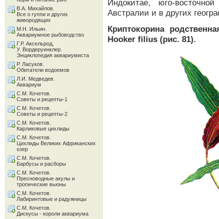
Индокитае, юго-восточно
В.А. Михайлов.
Австралии и в других геогра
Все о гуппи и других
живородящих
Криптокорина родственная
М.Н. Ильин.
Аквариумное рыбоводство
Hooker filius (рис. 81).
Г.Р. Аксельрод,
У. Вордеруинклер.
Энциклопедия аквариумиста
Р. Ласуков.
Обитатели водоемов
Л.И. Медведев.
Аквариум
С.М. Кочетов.
Советы и рецепты-1
С.М. Кочетов.
Советы и рецепты-2
С.М. Кочетов.
Карликовые цихлиды
С.М. Кочетов.
Цихлиды Великих Африканских
озер
С.М. Кочетов.
Барбусы и расборы
С.М. Кочетов.
Пресноводные акулы и
тропические вьюны
С.М. Кочетов.
Лабиринтовые и радужницы
С.М. Кочетов.
Дискусы - короли аквариума