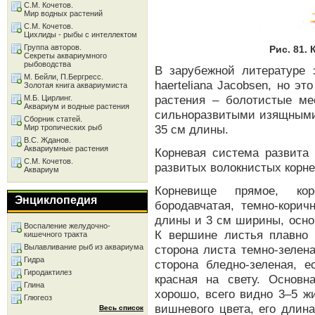
С.М. Кочетов.
Мир водных растений
С.М. Кочетов.
Цихлиды - рыбы с интеллектом
Группа авторов.
Рис. 81.
Секреты аквариумного
рыбоводства
В зарубежной литературе э
М. Бейли, П.Бергресс.
haerteliana Jacobsen, но эт
Золотая книга аквариумиста
растения – болотистые ме
М.Б. Цирлинг.
Аквариум и водные растения
сильноразвитыми изящными
Сборник статей.
35 см длины.
Мир тропических рыб
В.С. Жданов.
Аквариумные растения
Корневая система развита
С.М. Кочетов.
развитых волокнистых корне
Аквариум
Корневище прямое, кор
Энциклопедия
бородавчатая, темно-корич
длины и 3 см ширины, осно
Воспаление желудочно-
К вершине листья плавно 
кишечного тракта
Вылавливание рыб из аквариума
сторона листа темно-зелен
Гидра
сторона бледно-зеленая, е
Гиродактилез
красная на свету. Основ
Глина
хорошо, всего видно 3–5 ж
Глюгеоз
вишневого цвета, его длин
Весь список