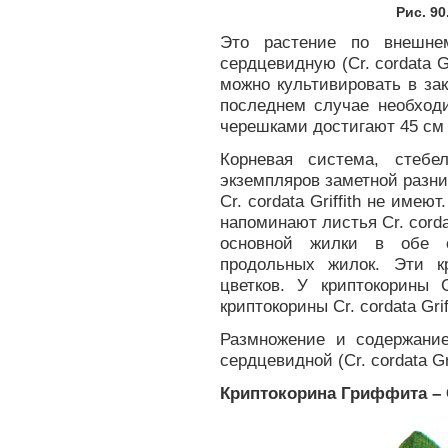
Рис. 9
Это растение по внешне
сердцевидную (Cr. cordata G
можно культивировать в за
последнем случае необход
черешками достигают 45 см
Корневая система, стебе
экземпляров заметной разниц
Cr. cordata Griffith не име
напоминают листья Cr. corda
основной жилки в обе 
продольных жилок. Эти к
цветков. У криптокорины C
криптокорины Cr. cordata Grif
Размножение и содержание
сердцевидной (Cr. cordata Gri
Криптокорина Гриффита – Cry