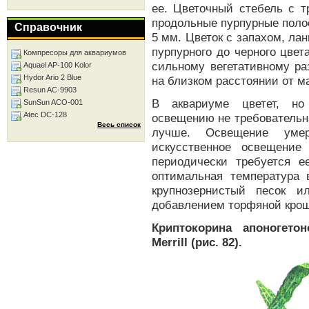
ее. Цветочный стебель с т
продольные пурпурные полос
Справочник
5 мм. Цветок с запахом, лан
пурпурного до черного цвет
Компресоры для аквариумов
сильному вегетативному ра
Aquael AP-100 Kolor
Hydor Ario 2 Blue
на близком расстоянии от м
Resun AC-9903
В аквариуме цветет, но
SunSun ACO-001
Atec DC-128
освещению не требовательна
Весь список
лучше. Освещение уме
искусственное освещение
периодически требуется ее
оптимальная температура 
крупнозернистый песок 
добавлением торфяной крош
Криптокорина апоногетон
Merrill (рис. 82).