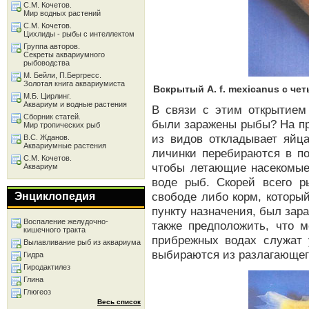
С.М. Кочетов.
Мир водных растений
С.М. Кочетов.
Цихлиды - рыбы с интеллектом
Группа авторов.
Секреты аквариумного
рыбоводства
М. Бейли, П.Бергресс.
Золотая книга аквариумиста
Вскрытый A. f. mexicanus с че
М.Б. Цирлинг.
Аквариум и водные растения
В связи с этим открытием 
Сборник статей.
были заражены рыбы? На пр
Мир тропических рыб
из видов откладывает яйца
В.С. Жданов.
Аквариумные растения
личинки перебираются в по
С.М. Кочетов.
чтобы летающие насекомые
Аквариум
воде рыб. Скорей всего 
свободе либо корм, который
Энциклопедия
пункту назначения, был за
Воспаление желудочно-
также предположить, что
кишечного тракта
прибрежных водах служат
Вылавливание рыб из аквариума
выбираются из разлагающего
Гидра
Гиродактилез
Глина
Глюгеоз
Весь список