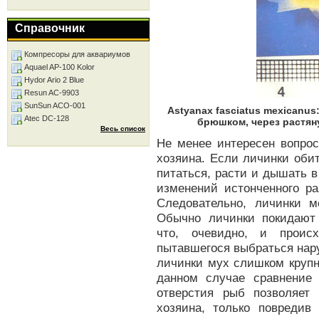
Справочник
Компресоры для аквариумов
Aquael AP-100 Kolor
Hydor Ario 2 Blue
Resun AC-9903
SunSun ACO-001
Astyanax fasciatus mexicanu
Atec DC-128
брюшком, через растян
Весь список
Не менее интересен вопрос
хозяина. Если личинки оби
питаться, расти и дышать в
изменений истонченного ра
Следовательно, личинки м
Обычно личинки покидают 
что, очевидно, и проис
пытавшегося выбраться нар
личинки мух слишком крупн
данном случае сравнение
отверстия рыб позволяет
хозяина, только повредив 