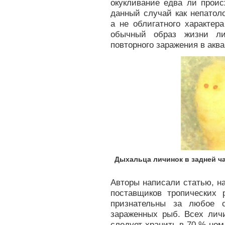
окукливание едва ли прои
данный случай как непатол
а не облигатного характер
обычный образ жизни ли
повторного заражения в акв
Дыхальца личинок в задней ча
Авторы написали статью, н
поставщиков тропических
признательны за любое с
зараженных рыб. Всех личи
следует хранить в 70 %-ном