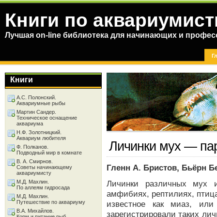
Книги по аквариумист
Лучшая on-line библиотека для начинающих и профес
Г
Книги
А.С. Полонский.
Аквариумные рыбы
Мартин Сандер.
Техническое оснащение
аквариума
Н.Ф. Золотницкий.
Аквариум любителя
Личинки мух — па
Ф. Полканов.
Подводный мир в комнате
В. А. Смирнов.
Гленн А. Бристов, Бьёрн Б
Советы начинающему
аквариумисту
М.Д. Махлин.
Личинки различных мух и
По аллеям гидросада
амфибиях, рептилиях, птиц
М.Д. Махлин.
Путешествие по аквариуму
известное как миаз, или
В.А. Михайлов.
зарегистрировали таких личи
Корм и питание рыб