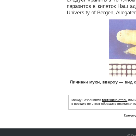
паразитов в кипяток Наш адре
University of Bergen, Allegat
Личинки мухи, вверху — вид с
Между названиями
гостиница отель
или 
в поездке не стоит обращать внимания н
Предыд
©
Кни