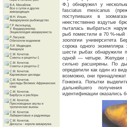
Ф.) обнаружил у несколь
В.А. Михайлов.
Все о гуппи и других
fasciatus mexicanus (пре
живородящих
поступивших в зоомагази
М.Н. Ильин.
Аквариумное рыбоводство
неестественно вздутые бр
Г.Р. Аксельрод,
пыталась выбраться наруж
У. Вордеруинклер.
Энциклопедия аквариумиста
рыб поместили в 70 %-ный 
Р. Ласуков.
зоологии университета Б
Обитатели водоемов
сорока одного экземпляра
Л.И. Медведев.
Аквариум
шести рыбах обнаружили п
С.М. Кочетов.
одной — четыре. Желудки 
Советы и рецепты-1
С.М. Кочетов.
сильно расширены. По ды
Советы и рецепты-2
определили как один из видов
С.М. Кочетов.
Карликовые цихлиды
возможно, они принадлежат 
С.М. Кочетов.
Гонконга. Попытки выдели
Цихлиды Великих Африканских
озер
дальнейшего получени
С.М. Кочетов.
идентификации оказались 
Барбусы и расборы
С.М. Кочетов.
Пресноводные акулы и
тропические вьюны
С.М. Кочетов.
Лабиринтовые и радужницы
С.М. Кочетов.
Дискусы - короли аквариума