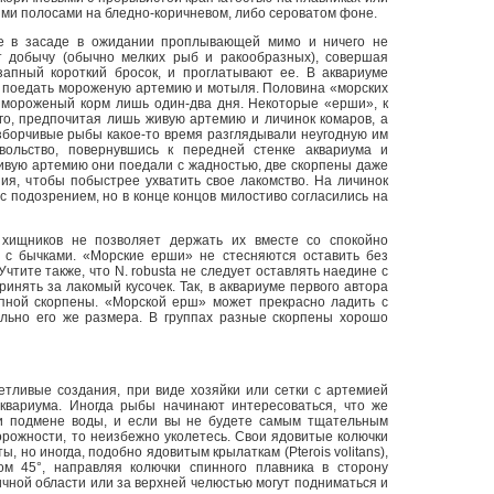
и полосами на бледно-коричневом, либо сероватом фоне.
е в засаде в ожидании проплывающей мимо и ничего не
 добычу (обычно мелких рыб и ракообразных), совершая
запный короткий бросок, и проглатывают ее. В аквариуме
в поедать мороженую артемию и мотыля. Половина «морских
 мороженый корм лишь один-два дня. Некоторые «ерши», к
го, предпочитая лишь живую артемию и личинок комаров, а
азборчивые рыбы какое-то время разглядывали неугодную им
ольство, повернувшись к передней стенке аквариума и
живую артемию они поедали с жадностью, две скорпены даже
ия, чтобы побыстрее ухватить свое лакомство. На личинок
с подозрением, но в конце концов милостиво согласились на
 хищников не позволяет держать их вместе со спокойно
с бычками. «Морские ерши» не стесняются оставить без
чтите также, что N. robusta не следует оставлять наедине с
инять за лакомый кусочек. Так, в аквариуме первого автора
пной скорпены. «Морской ерш» может прекрасно ладить с
льно его же размера. В группах разные скорпены хорошо
етливые создания, при виде хозяйки или сетки с артемией
квариума. Иногда рыбы начинают интересоваться, что же
ри подмене воды, и если вы не будете самым тщательным
рожности, то неизбежно уколетесь. Свои ядовитые колючки
, но иногда, подобно ядовитым крылаткам (Pterois volitans),
ом 45°, направляя колючки спинного плавника в сторону
ичной области или за верхней челюстью могут подниматься и