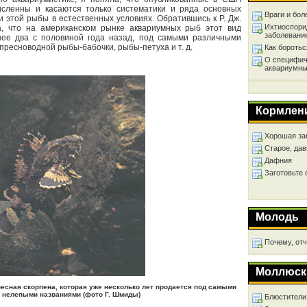
исленны и касаются только систематики и ряда основных
Враги и бол
 этой рыбы в естественных условиях. Обратившись к Р. Дж.
Ихтиоспори
а, что на американском рынке аквариумных рыб этот вид
заболевани
нее два с половиной года назад, под самыми различными
пресноводной рыбы-бабочки, рыбы-петуха и т. д.
Как бороть
О специфич
аквариумны
Кормлен
Хорошая за
Старое, дав
Дафния
Заготовьте
Молодь
Почему, от
Моллюск
ресная скорпена, которая уже несколько лет продается под самыми
 нелепыми названиями (фото Г. Шмиды)
Блюстители