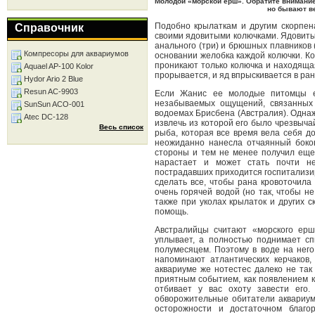
Молодой «морской ерш». Обратите внимание
но бывают в
Подобно крылаткам и другим скорпе
Справочник
своими ядовитыми колючками. Ядовитые
анального (три) и брюшных плавников
Компресоры для аквариумов
основании желобка каждой колючки. Ког
проникают только колючка и находяща
Aquael AP-100 Kolor
прорывается, и яд впрыскивается в ран
Hydor Ario 2 Blue
Resun AC-9903
Если Жанис ее молодые питомцы е
незабываемых ощущений, связанных
SunSun ACO-001
водоемах Брисбена (Австралия). Одна
Atec DC-128
извлечь из которой его было чрезвыча
Весь список
рыба, которая все время вела себя 
неожиданно нанесла отчаянный боков
стороны и тем не менее получил еще
нарастает и может стать почти н
пострадавших приходится госпитализир
сделать все, чтобы рана кровоточила
очень горячей водой (но так, чтобы н
также при уколах крылаток и других 
помощь.
Австралийцы считают «морского ерш
уплывает, а полностью поднимает сп
полумесяцем. Поэтому в воде на нег
напоминают атлантических керчаков,
аквариуме же нотестес далеко не так
приятным событием, как появлением к
отбивает у вас охоту завести его
обворожительные обитатели аквариум
осторожности и достаточном благо