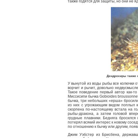
также годятся для защиты, но они не я
Дендрохиры также о
У вынутой из воды рыбы все колючки о
ворчит и рычит, довольно недвусмысле
Такое поведение первый автор как-то
Миссисипи бычка Gobioides broussonne
бычка, три небольших «ерша» бросили
из них с угрожающим видом поплыл к
скорпена по-настоящему встала на го
рыбы-дракона, а затем головой впер
грудные плавники. Бедняга бросился
потерял всякий интерес к новому сосед
по отношению к бычку или другим, поя
Джим Уэбстер из Брисбена, державш