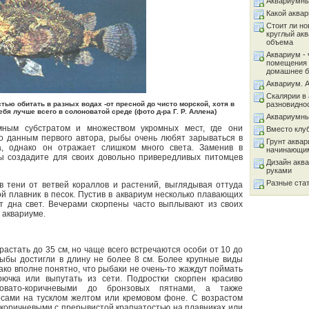
Аквариумны
Какой аква
Стоит ли но
круглый ак
объема
Аквариум - 
помещения 
домашнее б
Аквариум. 
Скалярии в 
ью обитать в разных водах -от пресной до чисто морской, хотя в
разновидно
ебя лучше всего в солоноватой среде (фото д-ра Г. Р. Аллена)
Аквариумны
мным субстратом и множеством укромных мест, где они
Вместо клу
По данным первого автора, рыбы очень любят зарываться в
Грунт аква
ка, однако он отражает слишком много света. Заменив в
начинающи
ы создадите для своих довольно привередливых питомцев
Дизайн акв
руками
Разные ста
в тени от ветвей кораллов и растений, выглядывая оттуда
й плавник в песок. Пустив в аквариум несколько плавающих
т дна свет. Вечерами скорпены часто выплывают из своих
 аквариуме.
астать до 35 см, но чаще всего встречаются особи от 10 до
рыбы достигли в длину не более 8 см. Более крупные виды
ако вполне понятно, что рыбаки не очень-то жаждут поймать
рючка или выпутать из сети. Подростки скорпен красиво
овато-коричневыми до бронзовых пятнами, а также
сами на тусклом желтом или кремовом фоне. С возрастом
-коричневыми с прерывистой крапчатостью на плавниках или