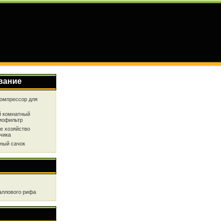
вание
омпрессор для
 комнатный
иофильтр
е хозяйство
чика
ный сачок
аллового рифа