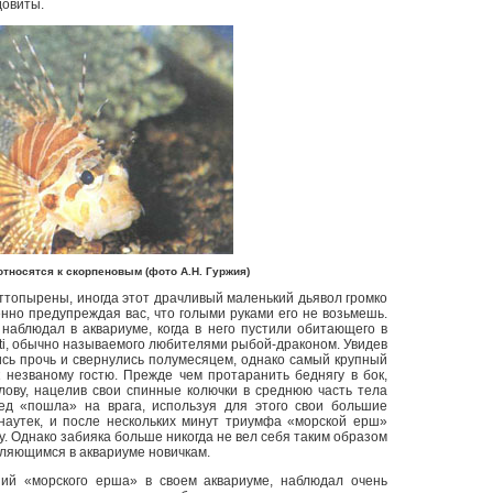
довиты.
тносятся к скорпеновым (фото А.Н. Гуржия)
ттопырены, иногда этот драчливый маленький дьявол громко
нно предупреждая вас, что голыми руками его не возьмешь.
 наблюдал в аквариуме, когда в него пустили обитающего в
ti, обычно называемого любителями рыбой-драконом. Увидев
сь прочь и свернулись полумесяцем, однако самый крупный
 незваному гостю. Прежде чем протаранить беднягу в бок,
лову, нацелив свои спинные колючки в среднюю часть тела
ед «пошла» на врага, используя для этого свои большие
 наутек, и после нескольких минут триумфа «морской ерш»
у. Однако забияка больше никогда не вел себя таким образом
вляющимся в аквариуме новичкам.
ий «морского ерша» в своем аквариуме, наблюдал очень