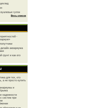
цихлид
он
 вуалевые гуппи
Весь список
приятностей -
квариум»
попутчики
 дизайн аквариума
ами
 грунт и как его
ы
ика для тех, кто
ь, а не просто купить
анариумы и
 Крыма
е надежности
х систем при
ом
бжении
е обитатели и их