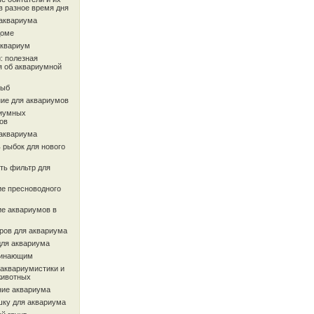
в разное время дня
 аквариума
доме
аквариум
: полезная
 об аквариумной
рыб
ие для аквариумов
иумных
ов
 аквариума
 рыбок для нового
ть фильтр для
ие пресноводного
ие аквариумов в
ров для аквариума
для аквариума
чинающим
 аквариумистики и
животных
ие аквариума
шку для аквариума