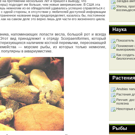
е на протяжении нескольких лет и пришел к выводу, что
Загадка ам
й ерш) подходит им больше, чем новые американские. В США эта
Улитка, про
лишь немногим из ее обладателей удавалось успешно справляться с
восемьдеся
с одной стороны, в отсутствии у любителей доступной информации
остраненное название вида предопределяет, казалось бы, постоянное
 как на самом деле это верно лишь для части его жизненного цикла.
Наука
авника, напоминающих лопасти весла, большой рот и всегда
Этот вид принадлежит к отряду Scorpaeniformes, который
Показатель
ктеризующихся наличием костной перемычки, пересекающей
Понижение 
семейства — морские рыбы, из которых только немногие,
выморажив
, популярны в аквариумистике.
Как создать
биологичес
Растения
Anubias nan
Растения д
Риччия: дос
полезна
Некоторые 
Рыбы