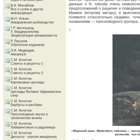
данные о N. robusta очень немногоч
В.А. Михайлов.
предположений о рационе и поведении
Все о гуппи и других
Маккею (второму автору), я выяснил
живородящих
появился относительно недавно, точ
М.Н. Ильин.
названиями — пресноводного групера, 
Аквариумное рыбоводство
Г.Р. Аксельрод,
<
У. Вордеруинклер.
Энциклопедия аквариумиста
Р. Ласуков.
Обитатели водоемов
Л.И. Медведев.
Аквариум
С.М. Кочетов.
Советы и рецепты-1
С.М. Кочетов.
Советы и рецепты-2
С.М. Кочетов.
Карликовые цихлиды
С.М. Кочетов.
Цихлиды Великих Африканских
озер
С.М. Кочетов.
Барбусы и расборы
С.М. Кочетов.
Пресноводные акулы и
тропические вьюны
С.М. Кочетов.
Лабиринтовые и радужницы
«Морской ерш» (Notesthes robusta) — инте
С.М. Кочетов.
разными, часто
Дискусы - короли аквариума