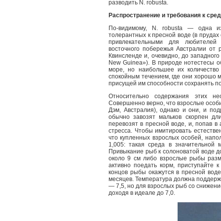
разводить N. robusta.
Распространение и требования к сред
По-видимому, N. robusta — одна и
толерантных к пресной воде (в прудах 
привлекательными для любителей 
восточного побережья Австралии от 
Квинсленде и, очевидно, до западного
New Guinea»). В природе нотестесы о
море, но наибольшее их количество
спокойным течением, где они хорошо м
присущей им способности сохранять п
Относительно содержания этих не
Совершенно верно, что взрослые особи
Дэм, Австралия), однако и они, и п
обычно завозят мальков скорпен дл
перевозят в пресной воде, и, попав в
стресса. Чтобы имитировать естестве
что купленных взрослых особей, напо
1,005: такая среда в значительной 
Привыкание рыб к солоноватой воде д
около 9 см либо взрослые рыбы разм
активно поедать корм, приступайте 
концов рыбы окажутся в пресной воде
месяцев. Температура должна поддержи
— 7,5, но для взрослых рыб со снижен
доходя в идеале до 7,0.