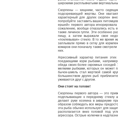
широкими расплывчатыми вертикальным
Скорпены — хищники, часто сидящи
подозревающей жертвы. Они хватают
характерный для других скорпен вне
попробуйте заставить ваших питомце
ершей» первого автора игнорировала
сожалению, вообще отказались есть е
также личинок гуппи. Эти особенно р
пищу, а затем выражали свое недов
«поклевывая» стекло. В то же время 
заплывали прямо в сетку для кормлен
комаров они поначалу также смотрели 
них.
Агрессивный характер питания этих
поедающими корм рыбами, например 
обеда своих более скромных соседей. У
мелкими рыбками, которых он может пр
бычок-шмель стал жертвой самой кру
большинством других рыб приблизите
уживаются друг с другом.
Они стоят на голове!
Скорпены первого автора — это прив
подплывающие к переднему стеклу а
делают руки хозяина в аквариуме п
образом соблюдать все меры предосто
эта рыба обычно использует для защиты
располагается вниз головой под угл
агрессора. Острые колючки в надглазн