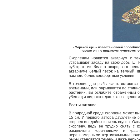
«Морской ерш» известен своей способност
неволе он, по-видимому, чувствует с
Скорпенам нравится аквариум с те
устраивают засаду на свою добычу. 
субстрат из белого кварцевого пес
аквариуме белый песок на темный, в
намного более комфортные условия.
В течение дня рыбы часто остаются 
временами, или зарываются по спинно
растений, вы ослабите отраженный о
убежищ и «играют» даже в освещенном
Рост и питание
В природной среде скорпена может выр
15 см. У первого автора двухлетние 
скорпен съедобны и очень вкусны. Одн
скорпену, ведь ее трудно снять с к
расцвечены коричневыми и красн
неравномерными вертикальными поло
рыбы становятся темно- и даже черно