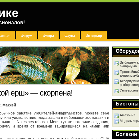
ике
сионалов!
лавная
Форум
Флора
Фауна
Интерьер
Оборудо
Выбираем к
аквариума
Простейший
аквариум-б
Аквариумно
рыборазвод
Универсаль
кой ерш» — скорпена!
Биотопы
. Маккей
бычное занятие любителей-аквариумистов. Можете себе
Амазония
олучила удовольствие, когда зашла в небольшой зоомагазин и
Модель кор
 вида — Notesthes robusta. Меня тут же покорили создания,
риуму и время от времени забиравшиеся на камни или
Болезни
по аквариумистике, я поняла, что опубликованные в США