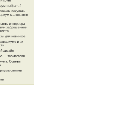
й грунт
риум выбрать?
вичкам покупать
вариум маленького
часть интерьера
или заброшенное
олото
Азы для новичков
аквариуме и их
сти
й дизайн
ба — зоомагазин
риума. Советы
м
ариума своими
тьи