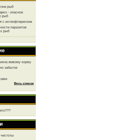
езни рыб
диоз - опасное
е рыб
ся с ихтиофтириозом
ности паразитов
х рыб
ие
мена живому корму
но забытое
 сами
Весь список
чего???
и
 чистоты