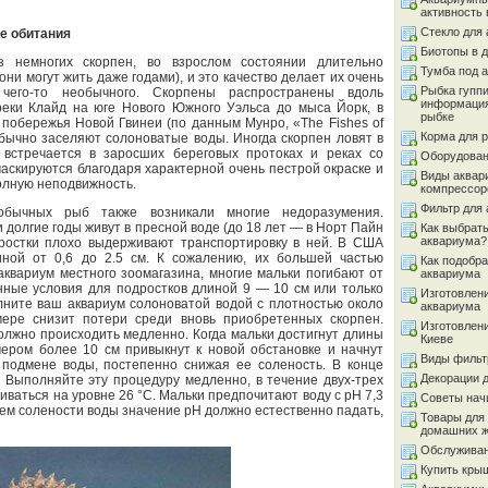
активность 
Стекло для
е обитания
Биотопы в 
з немногих скорпен, во взрослом состоянии длительно
Тумба под 
они могут жить даже годами), и это качество делает их очень
Рыбка гуппи
чего-то необычного. Скорпены распространены вдоль
информация
реки Клайд на юге Нового Южного Уэльса до мыса Йорк, в
рыбке
 побережья Новой Гвинеи (по данным Мунро, «The Fishes of
Корма для 
бычно заселяют солоноватые воды. Иногда скорпен ловят в
 встречается в заросших береговых протоках и реках со
Оборудован
аскируются благодаря характерной очень пестрой окраске и
Виды аквар
олную неподвижность.
компрессор
Фильтр для
обычных рыб также возникали многие недоразумения.
 долгие годы живут в пресной воде (до 18 лет — в Норт Пайн
Как выбрать
аквариума?
одростки плохо выдерживают транспортировку в ней. В США
иной от 0,6 до 2.5 см. К сожалению, их большей частью
Как подобра
 аквариум местного зоомагазина, многие мальки погибают от
аквариума
нные условия для подростков длиной 9 — 10 см или только
Изготовлен
лните ваш аквариум солоноватой водой с плотностью около
аквариума
мере снизит потери среди вновь приобретенных скорпен.
Изготовлен
олжно происходить медленно. Когда мальки достигнут длины
Киеве
ером более 10 см привыкнут к новой обстановке и начнут
Виды фильт
к подмене воды, постепенно снижая ее соленость. В конце
Декорации 
 Выполняйте эту процедуру медленно, в течение двух-трех
ваться на уровне 26 °С. Мальки предпочитают воду с рН 7,3
Советы на
ием солености воды значение рН должно естественно падать,
Товары для
домашних 
Обслуживан
Купить кры