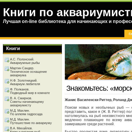
Книги по аквариумист
Лучшая on-line библиотека для начинающих и профес
Г
Книги
А.С. Полонский.
Аквариумные рыбы
Мартин Сандер.
Техническое оснащение
аквариума
Н.Ф. Золотницкий.
Аквариум любителя
Знакомьтесь: «морс
Ф. Полканов.
Подводный мир в комнате
В. А. Смирнов.
Жанис Василенски Риттер, Роланд Дж
Советы начинающему
аквариумисту
Поиски новых и необычных рыб — о
М.Д. Махлин.
представить, какое я (Ж. В. Риттер) п
По аллеям гидросада
натолкнулась на рыб неизвестного мне
М.Д. Махлин.
медленно плавающие по всему аква
Путешествие по аквариуму
замиравшие среди растений.
В.А. Михайлов.
Быстро пролистав дома литературу 
Корм и питание рыб