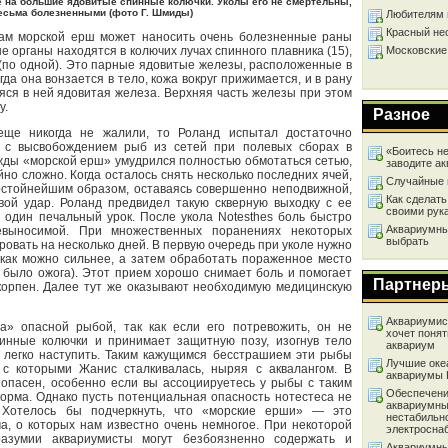
 на большие ядовитые спинные колючки. Уколы его не смертельны,
есьма болезненными (фото Г. Шмиды)
Любителям 
Красный не
нам морской ерш может наносить очень болезненные раны
 органы находятся в колючих лучах спинного плавника (15),
Московские
 (по одной). Это парные ядовитые железы, расположенные в
да она вонзается в тело, кожа вокруг прижимается, и в рану
яся в ней ядовитая железа. Верхняя часть железы при этом
у.
Разное
ще никогда не жалили, то Роланд испытал достаточно
 с высвобождением рыб из сетей при полевых сборах в
«Боитесь не
жды «морской ерш» умудрился полностью обмотаться сетью,
заводите а
йно сложно. Когда осталось снять несколько последних ячей,
Случайные 
достойнейшим образом, оставаясь совершенно неподвижной,
Как сделать
ой удар. Роланд предвидел такую скверную выходку с ее
своими рук
 один печальный урок. После укола Notesthes боль быстро
Аквариумный
евыносимой. При множественных поранениях некоторых
выбрать
овать на несколько дней. В первую очередь при уколе нужно
 как можно сильнее, а затем обработать пораженное место
е было ожога). Этот прием хорошо снимает боль и помогает
Партнер
скорпен. Далее тут же оказывают необходимую медицинскую
Аквариумист
а» опасной рыбой, так как если его потревожить, он не
хочет понят
инные колючки и принимает защитную позу, изогнув тело
аквариум
о легко наступить. Таким кажущимся бесстрашием эти рыбы
Лучшие оке
 с которыми Жанис сталкивалась, ныряя с аквалангом. В
аквариумы
 опасен, особенно если вы ассоциируетесь у рыбы с таким
Обеспечени
орма. Однако пусть потенциальная опасность нотестеса не
аквариумны
. Хотелось бы подчеркнуть, что «морские ерши» — это
нестабильн
а, о которых нам известно очень немногое. При некоторой
электросна
разумии аквариумисты могут безбоязненно содержать и
Аквариумны