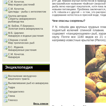
p>Р. Дж. Маккей изучал нотестесов в природ
С.М. Кочетов.
австралийское название «bullrout» (морско
Мир водных растений
рыба легко находит покупателя, хотя пока 
С.М. Кочетов.
новыми питомцами. Проблема заключается, 
Цихлиды - рыбы с интеллектом
о N. robusta и с другой — в том, что распр
содержание нотестеса в пресной воде, тогда
Группа авторов.
Секреты аквариумного
Чем опасны скорпены?
рыбоводства
М. Бейли, П.Бергресс.
У N. robusta два крупных грудных пл
Золотая книга аквариумиста
поднятый колючий спинной плавник. 
М.Б. Цирлинг.
содержит «панцирнощеких» рыб, хара
Аквариум и водные растения
скулу. Почти все 1180 видов из 21 
Сборник статей.
например известные крылатки (Pterois)
Мир тропических рыб
В.С. Жданов.
Аквариумные растения
С.М. Кочетов.
Аквариум
Энциклопедия
Воспаление желудочно-
кишечного тракта
Вылавливание рыб из аквариума
Гидра
Гиродактилез
Глина
Глюгеоз
Весь список