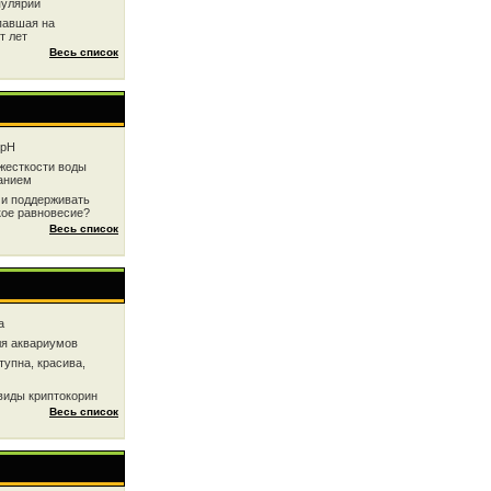
пулярии
павшая на
т лет
Весь список
 рН
жесткоcти воды
анием
 и поддерживать
кое равновесие?
Весь список
a
ля аквариумов
тупна, красива,
виды криптокорин
Весь список