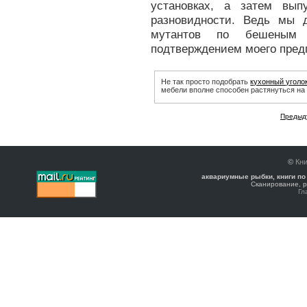
установках, а затем вып
разновидности. Ведь мы 
мутантов по бешеным 
подтверждением моего пред
Не так просто подобрать
кухонный уголо
мебели вполне способен растянуться на 
Предыд
©
Кни
аквариумные рыбки, книги по
Сканирование, р
Гл