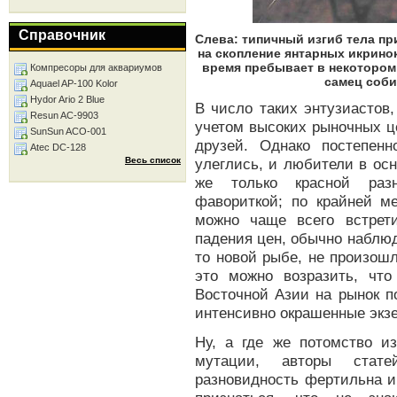
Справочник
Слева: типичный изгиб тела пр
на скопление янтарных икринок
время пребывает в некотором 
Компресоры для аквариумов
самец соб
Aquael AP-100 Kolor
Hydor Ario 2 Blue
В число таких энтузиастов,
Resun AC-9903
учетом высоких рыночных ц
SunSun ACO-001
друзей. Однако постепен
Atec DC-128
Весь список
улеглись, и любители в ос
же только красной разн
фавориткой; по крайней м
можно чаще всего встрет
падения цен, обычно наблюд
то новой рыбе, не произош
это можно возразить, что
Восточной Азии на рынок по
интенсивно окрашенные экз
Ну, а где же потомство 
мутации, авторы стате
разновидность фертильна и