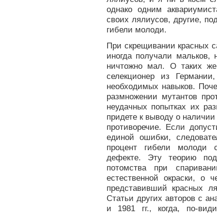
однако одним аквариумис
своих лялиусов, другие, по
гибели молоди.
При скрещивании красных с
иногда получали мальков, 
ничтожно мал. О таких ж
селекционер из Германии,
необходимых навыков. Поч
размножении мутантов про
неудачных попытках их ра
придете к выводу о наличии 
противоречие. Если допуст
единой ошибки, следоват
процент гибели молоди с
дефекте. Эту теорию под
потомства при спариван
естественной окраски, о 
представивший красных ля
Статьи других авторов с а
и 1981 гг., когда, по-ви