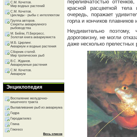
переливчатостью оттенков,
С.М. Кочетов.
Мир водных растений
красной расцветкой тела
С.М. Кочетов.
очередь, поражает удивите
Цихлиды - рыбы с интеллектом
горла и кончиков плавников 
Группа авторов.
Секреты аквариумного
рыбоводства
Неудивительно поэтому, 
М. Бейли, П.Бергресс.
дороговизну, не могли отка
Золотая книга аквариумиста
М.Б. Цирлинг.
даже несколько прелестных р
Аквариум и водные растения
Сборник статей.
Мир тропических рыб
В.С. Жданов.
Аквариумные растения
С.М. Кочетов.
Аквариум
Энциклопедия
Воспаление желудочно-
кишечного тракта
Вылавливание рыб из аквариума
Гидра
Гиродактилез
Глина
Глюгеоз
Весь список