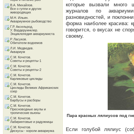
которые вызвали много 
В.А. Михайлов.
Все о гуппи и других
журналов по аквариуми
живородящих
разновидностей, и поклонни
М.Н. Ильин.
Аквариумное рыбоводство
форма наиболее красива: к
Г.Р. Аксельрод,
говорится, о вкусах не спо
У. Вордеруинклер.
Энциклопедия аквариумиста
своему.
Р. Ласуков.
Обитатели водоемов
Л.И. Медведев.
Аквариум
С.М. Кочетов.
Советы и рецепты-1
С.М. Кочетов.
Советы и рецепты-2
С.М. Кочетов.
Карликовые цихлиды
С.М. Кочетов.
Цихлиды Великих Африканских
озер
С.М. Кочетов.
Барбусы и расборы
С.М. Кочетов.
Пресноводные акулы и
тропические вьюны
Пара красных лялиусов под г
С.М. Кочетов.
Лабиринтовые и радужницы
С.М. Кочетов.
Если голубой лялиус (соб
Дискусы - короли аквариума