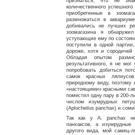
признаться, что не зна
количественного успешного 
приобретенные в зоомаг
размножаться в аквариум
добивались не лучших ре
зоомагазина я обнаружи
уступающие ему по состоян
поступили в одной партии
дороже, хотя и сородичей
Обладая опытом размно
результативного, я не мог
попробовать добиться пот
самок красных лялиусов
природному виду, поэтому 
«настоящими» красными сам
поместил одну пару в 200-
числом изумрудных петушк
(Aplocheilus panchax) и сомик
Так как у A. panchax не
панхаксов, а изумрудные
другого вида, мой самец-л