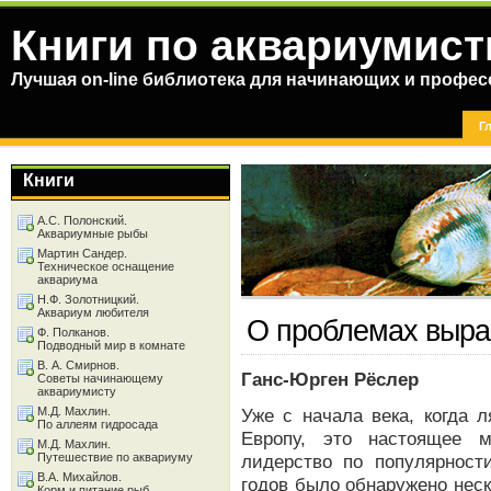
Книги по аквариумист
Лучшая on-line библиотека для начинающих и профес
Г
Книги
А.С. Полонский.
Аквариумные рыбы
Мартин Сандер.
Техническое оснащение
аквариума
Н.Ф. Золотницкий.
Аквариум любителя
О проблемах выра
Ф. Полканов.
Подводный мир в комнате
В. А. Смирнов.
Ганс-Юрген Рёслер
Советы начинающему
аквариумисту
М.Д. Махлин.
Уже с начала века, когда л
По аллеям гидросада
Европу, это настоящее м
М.Д. Махлин.
Путешествие по аквариуму
лидерство по популярност
В.А. Михайлов.
годов было обнаружено неск
Корм и питание рыб