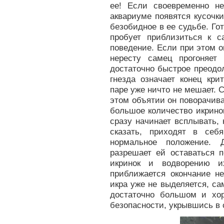
ее! Если своевременно н
аквариуме появятся кусочк
безобидное в ее судьбе. Го
пробует приблизиться к с
поведение. Если при этом о
нересту самец прогоняет 
достаточно быстрое преодо
гнезда означает конец кри
паре уже ничто не мешает. С
этом объятии он поворачива
большое количество икрино
сразу начинает всплывать, 
сказать, приходят в себ
нормальное положение. 
разрешает ей оставаться 
икринок и водворению и
приближается окончание не
икра уже не выделяется, са
достаточно большом и хо
безопасности, укрывшись в 