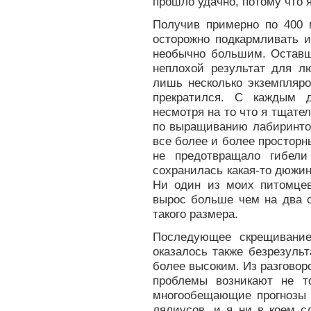
прошло удачно, потому что 
Получив примерно по 400 
осторожно подкармливать и
необычно большим. Оставш
неплохой результат для лю
лишь несколько экземпляро
прекратился. С каждым 
несмотря на то что я тщат
по выращиванию лабиринтов
все более и более простор
не предотвращало гибели
сохранилась какая-то дюжин
Ни один из моих питомцев
вырос больше чем на два с
такого размера.
Последующее скрещивание
оказалось также безрезуль
более высоким. Из разговор
проблемы возникают не т
многообещающие прогнозы 
лялиусов, и я ни в коем с