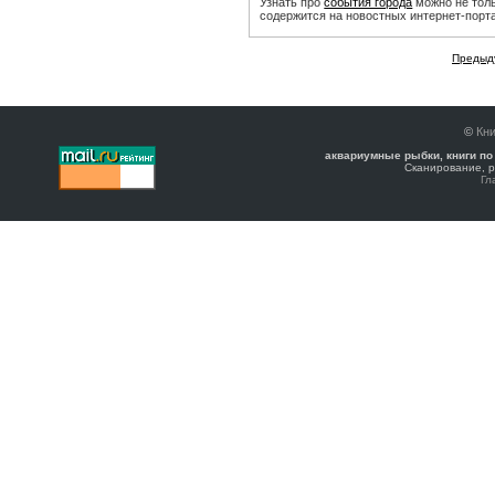
Узнать про
события города
можно не тол
содержится на новостных интернет-порт
Предыд
©
Кни
аквариумные рыбки, книги по
Сканирование, р
Гл