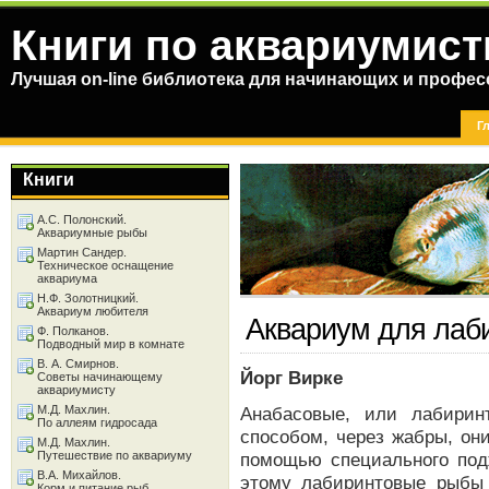
Книги по аквариумист
Лучшая on-line библиотека для начинающих и профес
Г
Книги
А.С. Полонский.
Аквариумные рыбы
Мартин Сандер.
Техническое оснащение
аквариума
Н.Ф. Золотницкий.
Аквариум любителя
Аквариум для лаб
Ф. Полканов.
Подводный мир в комнате
В. А. Смирнов.
Йорг Вирке
Советы начинающему
аквариумисту
М.Д. Махлин.
Анабасовые, или лабири
По аллеям гидросада
способом, через жабры, он
М.Д. Махлин.
Путешествие по аквариуму
помощью специального под
В.А. Михайлов.
этому лабиринтовые рыбы
Корм и питание рыб