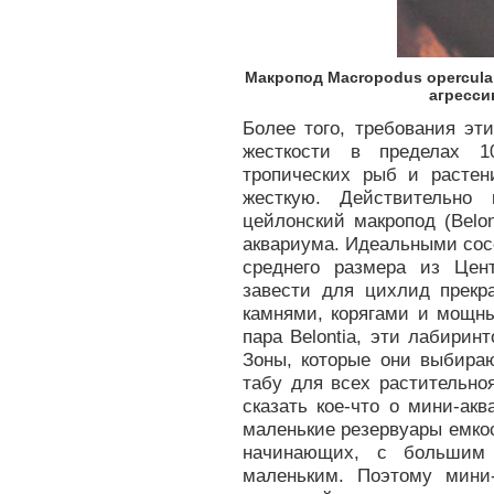
Макропод Macropodus opercular
агресси
Более того, требования эт
жесткости в пределах 1
тропических рыб и расте
жесткую. Действительно
цейлонский макропод (Belon
аквариума. Идеальными сос
среднего размера из Це
завести для цихлид прек
камнями, корягами и мощны
пара Belontia, эти лабири
Зоны, которые они выбираю
табу для всех растительно
сказать кое-что о мини-ак
маленькие резервуары емко
начинающих, с большим 
маленьким. Поэтому мини