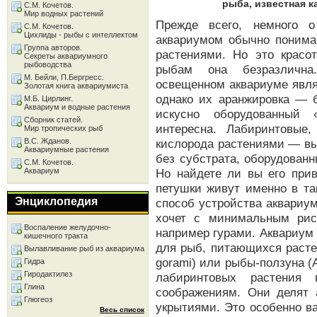
рыба, известная к
С.М. Кочетов.
Мир водных растений
Прежде всего, немного о
С.М. Кочетов.
Цихлиды - рыбы с интеллектом
аквариумом обычно понимаю
Группа авторов.
растениями. Но это красо
Секреты аквариумного
рыбоводства
рыбам она безразлична
М. Бейли, П.Бергресс.
освещенном аквариуме явля
Золотая книга аквариумиста
однако их аранжировка — 
М.Б. Цирлинг.
Аквариум и водные растения
искусно оборудованный
Сборник статей.
интересна. Лабиринтовые
Мир тропических рыб
В.С. Жданов.
кислорода растениями — вы
Аквариумные растения
без субстрата, оборудован
С.М. Кочетов.
Аквариум
Но найдете ли вы его при
петушки живут именно в та
Энциклопедия
способ устройства аквариум
хочет с минимальным рис
Воспаление желудочно-
например гурами. Аквариум 
кишечного тракта
для рыб, питающихся расте
Вылавливание рыб из аквариума
gorami) или рыбы-ползуна (A
Гидра
Гиродактилез
лабиринтовых растения
Глина
соображениям. Они делят 
Глюгеоз
укрытиями. Это особенно в
Весь список