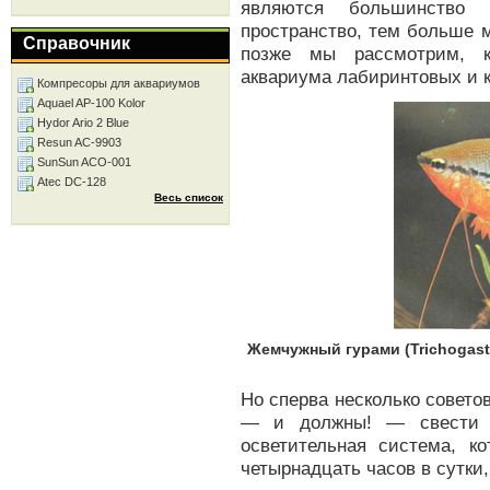
являются большинство 
пространство, тем больше 
Справочник
позже мы рассмотрим, к
аквариума лабиринтовых и к
Компресоры для аквариумов
Aquael AP-100 Kolor
Hydor Ario 2 Blue
Resun AC-9903
SunSun ACO-001
Atec DC-128
Весь список
Жемчужный гурами (Trichogast
Но сперва несколько совет
— и должны! — свести е
осветительная система, к
четырнадцать часов в сутки,