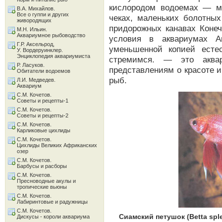
кислородом водоемах — м
В.А. Михайлов.
Все о гуппи и других
чеках, маленьких болотных
живородящих
придорожных канавах Конеч
М.Н. Ильин.
Аквариумное рыбоводство
условия в аквариумах 
Г.Р. Аксельрод,
уменьшенной копией есте
У. Вордеруинклер.
Энциклопедия аквариумиста
стремимся. — это аква
Р. Ласуков.
представлениям о красоте 
Обитатели водоемов
рыб.
Л.И. Медведев.
Аквариум
С.М. Кочетов.
Советы и рецепты-1
С.М. Кочетов.
Советы и рецепты-2
С.М. Кочетов.
Карликовые цихлиды
С.М. Кочетов.
Цихлиды Великих Африканских
озер
С.М. Кочетов.
Барбусы и расборы
С.М. Кочетов.
Пресноводные акулы и
тропические вьюны
С.М. Кочетов.
Лабиринтовые и радужницы
С.М. Кочетов.
Сиамский петушок (Betta sp
Дискусы - короли аквариума