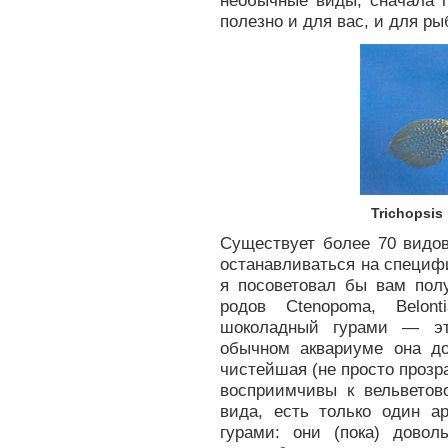
необычные виды, сначала п
полезно и для вас, и для ры
Trichopsis
Существует более 70 видов
останавливаться на специф
я посоветовал бы вам по
родов Ctenopoma, Belont
шоколадный гурами — эт
обычном аквариуме она д
чистейшая (не просто прозра
восприимчивы к вельветов
вида, есть только один а
гурами: они (пока) дово