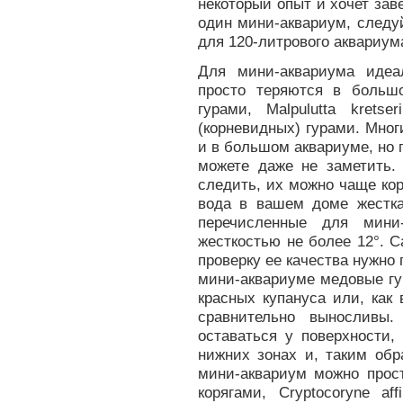
некоторый опыт и хочет зав
один мини-аквариум, следу
для 120-литрового аквариума
Для мини-аквариума идеа
просто теряются в больш
гурами, Malpulutta krets
(корневидных) гурами. Мног
и в большом аквариуме, но 
можете даже не заметить.
следить, их можно чаще ко
вода в вашем доме жестка
перечисленные для мини
жесткостью не более 12°. 
проверку ее качества нужно
мини-аквариуме медовые гу
красных купануса или, как
сравнительно выносливы.
оставаться у поверхности,
нижних зонах и, таким обр
мини-аквариум можно прос
корягами, Cryptocoryne af