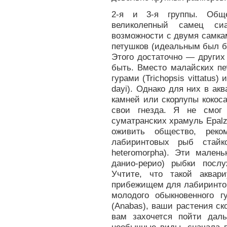
2-я и 3-я группы. Обще
великолепный самец сиа
возможности с двумя самка
петушков (идеальным был бы 
Этого достаточно — других
быть. Вместо малайских п
гурами (Trichopsis vittatus
dayi). Однако для них в ак
камней или скорлупы кокос
свои гнезда. Я не смог
суматранских храмуль Epalz
оживить общество, реко
лабиринтовых рыб стайк
heteromorpha). Эти мален
данио-рерио) рыбки посл
Учтите, что такой аквар
прибежищем для лабиринтов
молодого обыкновенного г
(Anabas), ваши растения ск
вам захочется пойти дал