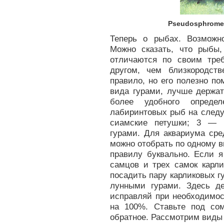
Pseudosphromen
Теперь о рыбах. Возможн
Можно сказать, что рыбы,
отличаются по своим тре
другом, чем близкородст
правило, но его полезно п
вида гурами, лучше держат
более удобного опреде
лабиринтовых рыб на следу
сиамские петушки; 3 — м
гурами. Для аквариума сре
можно отобрать по одному в
правилу буквально. Если я
самцов и трех самок карли
посадить пару карликовых 
лунными гурами. Здесь д
исправляй при необходимос
на 100%. Ставьте под сом
обратное. Рассмотрим виды 