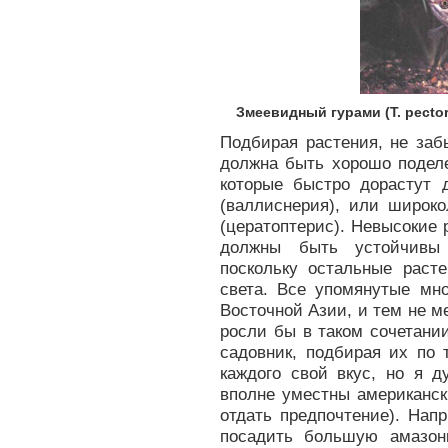
Змеевидный гурами (Т. pector
Подбирая растения, не заб
должна быть хорошо поделе
которые быстро дорастут 
(валлиснерия), или широк
(цератоптерис). Невысокие 
должны быть устойчивы 
поскольку остальные раст
света. Все упомянутые мн
Восточной Азии, и тем не ме
росли бы в таком сочетани
садовник, подбирая их по 
каждого свой вкус, но я 
вполне уместны американск
отдать предпочтение). Нап
посадить большую амазонку