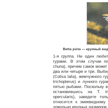
Betta picta — крупный ви
1-я группа. Ни один люби
гурами. В этом случае по
chuna), причем самок может
два или четыре и три. Выб
(Colisa laliа), жемчужного гу
trichopterus) и лунного гур
пятью рыбами. Поскольку в
остановившись на Т. tr
opercularis), заведите т
относится к змеевидному г
довольно крупных размеров.