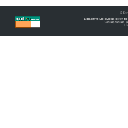
©
Кни
аквариумные рыбки, книги по
Сканирование, р
Гл