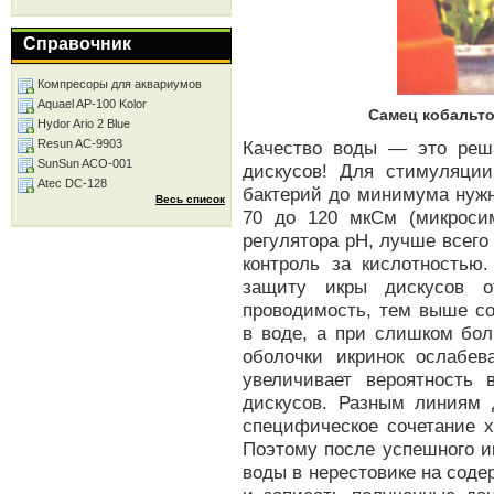
Справочник
Компресоры для аквариумов
Aquael AP-100 Kolor
Самец кобальто
Hydor Ario 2 Blue
Resun AC-9903
Качество воды — это реш
SunSun ACO-001
дискусов! Для стимуляци
Atec DC-128
бактерий до минимума нужн
Весь список
70 до 120 мкСм (микросим
регулятора рН, лучше всего
контроль за кислотностью.
защиту икры дискусов о
проводимость, тем выше со
в воде, а при слишком бо
оболочки икринок ослабев
увеличивает вероятность
дискусов. Разным линиям 
специфическое сочетание х
Поэтому после успешного и
воды в нерестовике на сод