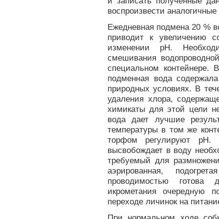
и записать полученные да
воспроизвести аналогичные 
Ежедневная подмена 20 % во
приводит к увеличению с
изменении рН. Необход
смешивания водопроводно
специальном контейнере. 
подменная вода содержала
природных условиях. В теч
удаления хлора, содержаще
химикаты для этой цели не
вода дает лучшие резуль
температуры в том же конт
торфом регулируют рН. 
высвобождает в воду необх
требуемый для размножени
аэрированная, подогр
проводимостью готова 
икрометания очередную п
переходе личинок на питани
При нормальном ходе соб