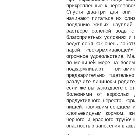
прикрепленные к нерестово
Спустя два-три дня они
начинают питаться их слиз
поеданию живых науплий 
растворе соленой воды с
благоприятных условиях и
ведут себя как очень забо
парой, «вскармливающей»
огромное удовольствие. М
по меньшей мере на восемь
подкармливают витами
предварительно тщатель
разлучите личинок и родите
если же вы запоздаете с о
болезнями от взрослых 
продуктивного нереста, ко
пищей: говяжьим сердцем 
хлопьевидным кормом, жи
черного и красного трубоч
опасностью занесения в акв