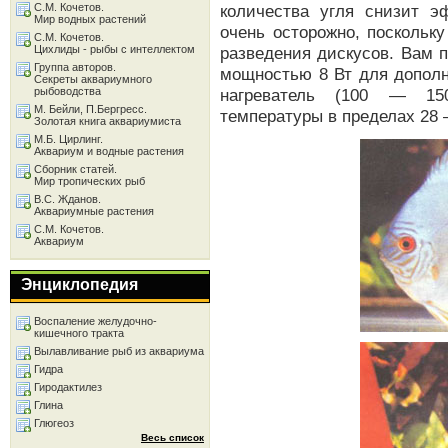
С.М. Кочетов.
количества угля снизит э
Мир водных растений
очень осторожно, поскольк
С.М. Кочетов.
Цихлиды - рыбы с интеллектом
разведения дискусов. Вам 
Группа авторов.
мощностью 8 Вт для дополн
Секреты аквариумного
рыбоводства
нагреватель (100 — 15
М. Бейли, П.Бергресс.
температуры в пределах 28 
Золотая книга аквариумиста
М.Б. Цирлинг.
Аквариум и водные растения
Сборник статей.
Мир тропических рыб
В.С. Жданов.
Аквариумные растения
С.М. Кочетов.
Аквариум
Энциклопедия
Воспаление желудочно-
кишечного тракта
Вылавливание рыб из аквариума
Гидра
Гиродактилез
Глина
Глюгеоз
Весь список