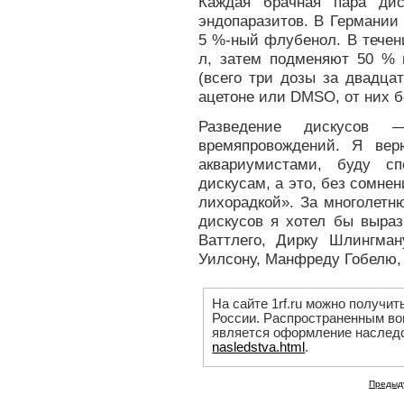
Каждая брачная пара дис
эндопаразитов. В Германии
5 %-ный флубенол. В течени
л, затем подменяют 50 % 
(всего три дозы за двадца
ацетоне или DMSO, от них б
Разведение дискусо
времяпровождений. Я вер
аквариумистами, буду сп
дискусам, а это, без сомнен
лихорадкой». За многолетн
дискусов я хотел бы выраз
Ваттлего, Дирку Шлингман
Уилсону, Манфреду Гобелю, 
На сайте 1rf.ru можно получи
России. Распространенным во
является оформление наслед
nasledstva.html
.
Предыд