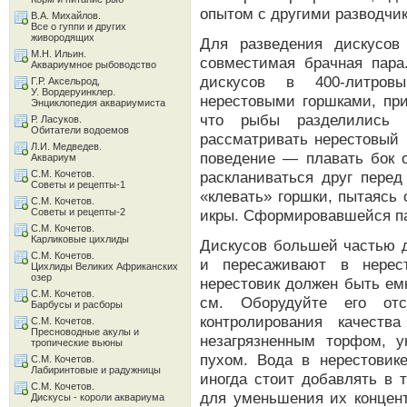
опытом с другими разводчи
В.А. Михайлов.
Все о гуппи и других
живородящих
Для разведения дискусов
М.Н. Ильин.
совместимая брачная пара
Аквариумное рыбоводство
дискусов в 400-литров
Г.Р. Аксельрод,
У. Вордеруинклер.
нерестовыми горшками, при
Энциклопедия аквариумиста
что рыбы разделились 
Р. Ласуков.
Обитатели водоемов
рассматривать нерестовый 
Л.И. Медведев.
поведение — плавать бок о
Аквариум
С.М. Кочетов.
раскланиваться друг перед
Советы и рецепты-1
«клевать» горшки, пытаясь
С.М. Кочетов.
Советы и рецепты-2
икры. Сформировавшейся па
С.М. Кочетов.
Карликовые цихлиды
Дискусов большей частью 
С.М. Кочетов.
и пересаживают в нерес
Цихлиды Великих Африканских
озер
нерестовик должен быть ем
С.М. Кочетов.
см. Оборудуйте его от
Барбусы и расборы
контролирования качест
С.М. Кочетов.
Пресноводные акулы и
незагрязненным торфом, 
тропические вьюны
пухом. Вода в нерестовик
С.М. Кочетов.
Лабиринтовые и радужницы
иногда стоит добавлять в 
С.М. Кочетов.
для уменьшения их концент
Дискусы - короли аквариума