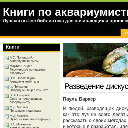
Книги по аквариумист
Лучшая on-line библиотека для начинающих и профес
Г
Книги
А.С. Полонский.
Аквариумные рыбы
Мартин Сандер.
Техническое оснащение
аквариума
Н.Ф. Золотницкий.
Аквариум любителя
Разведение диску
Ф. Полканов.
Подводный мир в комнате
В. А. Смирнов.
Пауль Баркер
Советы начинающему
аквариумисту
М.Д. Махлин.
И людей, разводящих диску
По аллеям гидросада
как это лучше всего делат
М.Д. Махлин.
Путешествие по аквариуму
рассказать о своих метода
В.А. Михайлов.
и которые я разработал, ид
Корм и питание рыб