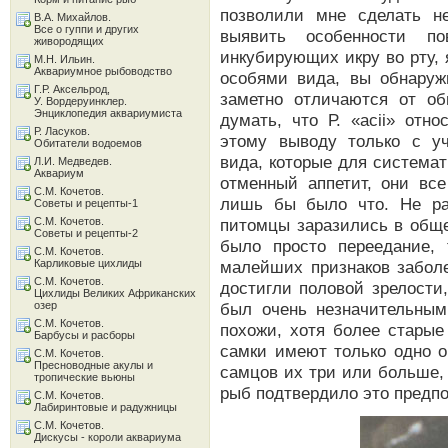
позволили мне сделать н
В.А. Михайлов.
Все о гуппи и других
выявить особенности п
живородящих
инкубирующих икру во рту,
М.Н. Ильин.
Аквариумное рыбоводство
особями вида, вы обнаруж
Г.Р. Аксельрод,
заметно отличаются от о
У. Вордеруинклер.
Энциклопедия аквариумиста
думать, что Р. «acii» отн
Р. Ласуков.
этому выводу только с у
Обитатели водоемов
вида, которые для системати
Л.И. Медведев.
Аквариум
отменный аппетит, они все
С.М. Кочетов.
лишь бы было что. Не ра
Советы и рецепты-1
С.М. Кочетов.
питомцы заразились в обще
Советы и рецепты-2
было просто переедание,
С.М. Кочетов.
Карликовые цихлиды
малейших признаков забол
С.М. Кочетов.
достигли половой зрелости
Цихлиды Великих Африканских
озер
был очень незначительны
С.М. Кочетов.
похожи, хотя более старые
Барбусы и расборы
самки имеют только одно о
С.М. Кочетов.
Пресноводные акулы и
самцов их три или больше,
тропические вьюны
рыб подтвердило это предп
С.М. Кочетов.
Лабиринтовые и радужницы
С.М. Кочетов.
Дискусы - короли аквариума