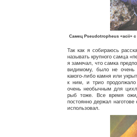
Самец Pseudotropheus «асii» 
Так как я собираюсь расск
называть крупного самца «п
я замечал, что самка предпо
видимому, было не очень 
какого-либо камня или укры
к ним, и трио продолжало
очень необычным для цихл
рыб тоже. Все время ожид
постоянно держал наготове 
использовал.