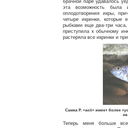
брачной паре удавалось уе
эта возможность была и
оплодотворения икры, пр
четыре икринки, которые 
рыбками еще два-три часа,
приступила к обычному инк
растеряла все икринки и при
Самка Р. «асii» имеет более 
на
Теперь меня больше всег