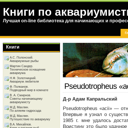
Книги по аквариумист
Лучшая on-line библиотека для начинающих и профес
Г
Книги
А.С. Полонский.
Аквариумные рыбы
Мартин Сандер.
Техническое оснащение
аквариума
Н.Ф. Золотницкий.
Аквариум любителя
Pseudotropheus «ac
Ф. Полканов.
Подводный мир в комнате
В. А. Смирнов.
Д-р Адам Капральский
Советы начинающему
аквариумисту
М.Д. Махлин.
Pseudotropheus «acii» — о
По аллеям гидросада
Впервые я узнал о существ
М.Д. Махлин.
Путешествие по аквариуму
1985 г. мне удалось доста
В.А. Михайлов.
Воистину это было удачное
Корм и питание рыб