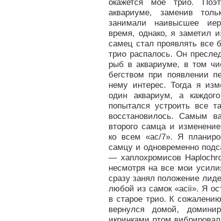
окажется мое трио. Поэ
аквариуме, заменив тол
занимали наивысшее иера
время, однако, я заметил 
самец стал проявлять все 
трио распалось. Он преслед
рыб в аквариуме, в том чи
бегством при появлении пе
нему интерес. Тогда я из
один аквариум, а каждог
попытался устроить все т
восстановилось. Самым в
второго самца и изменение
ко всем «ас/7». Я планир
самцу и одновременно подс
— хаплохромисов Haplochrom
несмотря на все мои усили
сразу занял положение лидер
любой из самок «асii». Я ос
в старое трио. К сожалению
вернулся домой, домини
икринками ртом вибрировал