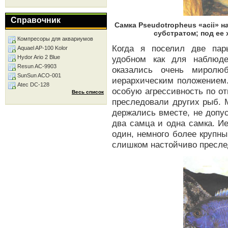
Справочник
Самка Pseudotropheus «acii» 
субстратом; под ее
Компресоры для аквариумов
Когда я поселил две пар
Aquael AP-100 Kolor
Hydor Ario 2 Blue
удобном как для наблюде
Resun AC-9903
оказались очень миролю
SunSun ACO-001
иерархическим положением.
Atec DC-128
особую агрессивность по о
Весь список
преследовали других рыб. М
держались вместе, не допус
два самца и одна самка. И
один, немного более крупны
слишком настойчиво пресле