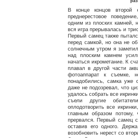
раз
В конце концов второй 
преднерестовое поведени
одним из плоских камней, 
вся игра прерывалась и три
Первый самец также пыталс
перед самкой, но она не о
солнечным утром я заметил
над плоским камнем усил
начаться икрометание. К сч
плавал в другой части акв
фотоаппарат к съемке, 
понадобились, самка уже 
даже не подозревал, что ц
удалось собрать все икринки
съели другие обитател
оплодотворить все икринки
главным образом потому, 
прервался. Первый самец с
оставив его одного. Держа
возобновить нерест со втор