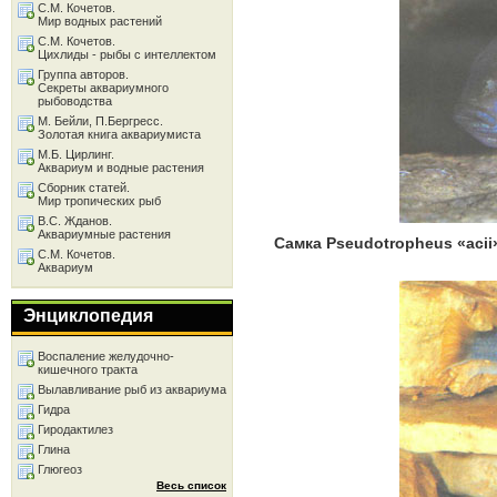
С.М. Кочетов.
Мир водных растений
С.М. Кочетов.
Цихлиды - рыбы с интеллектом
Группа авторов.
Секреты аквариумного
рыбоводства
М. Бейли, П.Бергресс.
Золотая книга аквариумиста
М.Б. Цирлинг.
Аквариум и водные растения
Сборник статей.
Мир тропических рыб
В.С. Жданов.
Аквариумные растения
Самка Pseudotropheus «aci
С.М. Кочетов.
Аквариум
Энциклопедия
Воспаление желудочно-
кишечного тракта
Вылавливание рыб из аквариума
Гидра
Гиродактилез
Глина
Глюгеоз
Весь список