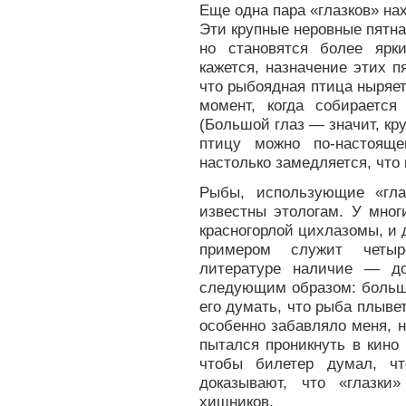
Еще одна пара «глазков» на
Эти крупные неровные пятн
но становятся более ярк
кажется, назначение этих 
что рыбоядная птица ныряет
момент, когда собирается 
(Большой глаз — значит, кр
птицу можно по-настояще
настолько замедляется, что
Рыбы, использующие «гла
известны этологам. У мног
красногорлой цихлазомы, и 
примером служит четыре
литературе наличие — до
следующим образом: больши
его думать, что рыба плывет
особенно забавляло меня, 
пытался проникнуть в кино
чтобы билетер думал, чт
доказывают, что «глазки
хищников.