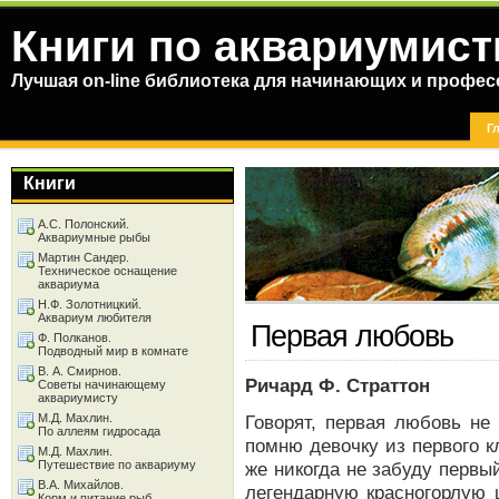
Книги по аквариумист
Лучшая on-line библиотека для начинающих и профес
Г
Книги
А.С. Полонский.
Аквариумные рыбы
Мартин Сандер.
Техническое оснащение
аквариума
Н.Ф. Золотницкий.
Аквариум любителя
Первая любовь
Ф. Полканов.
Подводный мир в комнате
В. А. Смирнов.
Ричард Ф. Страттон
Советы начинающему
аквариумисту
М.Д. Махлин.
Говорят, первая любовь не
По аллеям гидросада
помню девочку из первого к
М.Д. Махлин.
Путешествие по аквариуму
же никогда не забуду первы
В.А. Михайлов.
легендарную красногорлую 
Корм и питание рыб