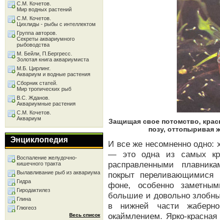
С.М. Кочетов.
Мир водных растений
С.М. Кочетов.
Цихлиды - рыбы с интеллектом
Группа авторов.
Секреты аквариумного
рыбоводства
М. Бейли, П.Бергресс.
Золотая книга аквариумиста
М.Б. Цирлинг.
Аквариум и водные растения
Сборник статей.
Мир тропических рыб
В.С. Жданов.
Аквариумные растения
С.М. Кочетов.
Аквариум
Защищая свое потомство, кра
позу, оттопыривая 
Энциклопедия
И все же несомненно одно:
— это одна из самых кр
Воспаление желудочно-
расправленными плавника
кишечного тракта
Вылавливание рыб из аквариума
покрыт переливающимися 
Гидра
фоне, особенно заметным
Гиродактилез
большие и довольно злобны
Глина
в нижней части жаберн
Глюгеоз
окаймлением. Ярко-красная
Весь список