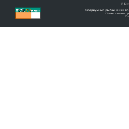
©
Кни
аквариумные рыбки, книги по
Сканирование, р
Гл