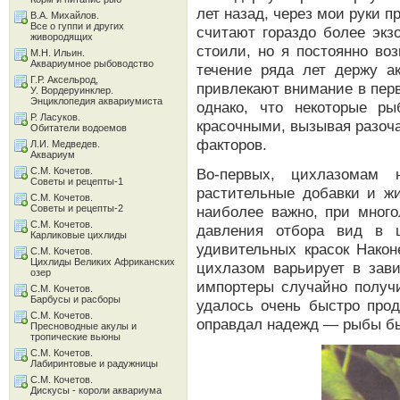
лет назад, через мои руки п
В.А. Михайлов.
Все о гуппи и других
считают гораздо более экз
живородящих
стоили, но я постоянно во
М.Н. Ильин.
Аквариумное рыбоводство
течение ряда лет держу а
Г.Р. Аксельрод,
привлекают внимание в перв
У. Вордеруинклер.
Энциклопедия аквариумиста
однако, что некоторые р
Р. Ласуков.
красочными, вызывая разоча
Обитатели водоемов
факторов.
Л.И. Медведев.
Аквариум
С.М. Кочетов.
Во-первых, цихлазомам 
Советы и рецепты-1
растительные добавки и жи
С.М. Кочетов.
Советы и рецепты-2
наиболее важно, при много
С.М. Кочетов.
давления отбора вид в ц
Карликовые цихлиды
удивительных красок Након
С.М. Кочетов.
Цихлиды Великих Африканских
цихлазом варьирует в зави
озер
импортеры случайно получи
С.М. Кочетов.
Барбусы и расборы
удалось очень быстро прод
С.М. Кочетов.
оправдал надежд — рыбы б
Пресноводные акулы и
тропические вьюны
С.М. Кочетов.
Лабиринтовые и радужницы
С.М. Кочетов.
Дискусы - короли аквариума