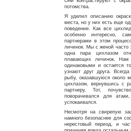
Они контрастируют с окра
потомства.
Я уделил описанию окраск
места, но у них есть еще о
поведение. Как все цихли
особенно интересно, са
партнерами в этом процесс
личинок. Мы с женой часто 
одна пара цихлазом отн
плавающих личинок. Нам
одинаковыми и остается то
узнают друг друга. Всегда
рыбу, оказавшуюся около м
цихлазом, вернувшись с р
партнеру. Тот, почувст
поворачивался для атаки
успокаивался.
Несмотря на свирепую за
намного безопаснее для со
нерестовый период, и ча
причиняя вреда остальным 