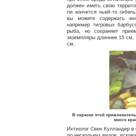
должен иметь свою террито
ли кончится чьей-то гибел
вы можете содержать мн
например тигровых барбу
рыба, но сохраняет прие
экземпляры длиннее 15 см,
см.
В окраске этой привлекател
много кра
Ихтиолог Свен Кулландер в 
до нескольких видов, исклю