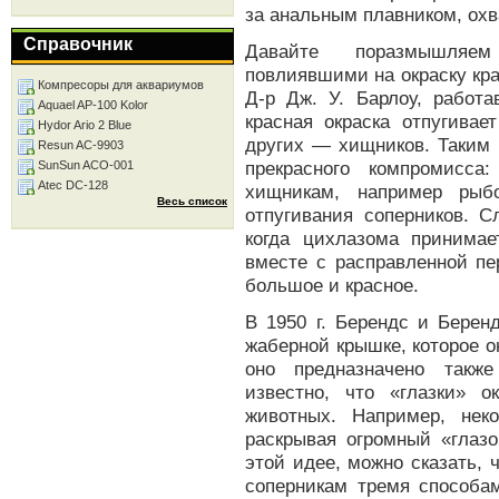
за анальным плавником, охв
Справочник
Давайте поразмышляе
повлиявшими на окраску кра
Компресоры для аквариумов
Д-р Дж. У. Барлоу, работ
Aquael AP-100 Kolor
красная окраска отпугива
Hydor Ario 2 Blue
других — хищников. Таким 
Resun AC-9903
прекрасного компромисса
SunSun ACO-001
Atec DC-128
хищникам, например рыб
Весь список
отпугивания соперников. С
когда цихлазома принима
вместе с расправленной пе
большое и красное.
В 1950 г. Берендс и Берен
жаберной крышке, которое о
оно предназначено также
известно, что «глазки» 
животных. Например, нек
раскрывая огромный «глазо
этой идее, можно сказать, 
соперникам тремя способам