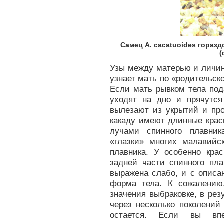
Самец A. cacatuoides горазд
(
Узы между матерью и личин
узнает мать по «родительско
Если мать рывком тела под
уходят на дно и прячутс
вылезают из укрытий и пр
какаду имеют длинные кра
лучами спинного плавник
«глазки» многих малавийс
плавника. У особенно кра
задней части спинного пла
выражена слабо, и с описа
форма тела. К сожалению
значения выбраковке, в ре
через несколько поколений
остается. Если вы вп