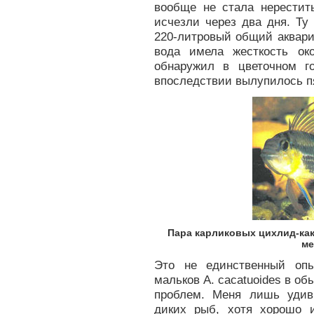
вообще не стала нерестить
исчезли через два дня. Ту 
220-литровый общий аквари
вода имела жесткость ок
обнаружил в цветочном г
впоследствии вылупилось п
Пара карликовых цихлид-как
ме
Это не единственный опы
мальков A. cacatuoides в об
проблем. Меня лишь удив
диких рыб, хотя хорошо 