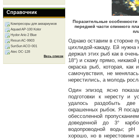
Справочник
Поразительные особенности с
Компресоры для аквариумов
передней части спинного п
Aquael AP-100 Kolor
пл
Hydor Ario 2 Blue
Однако оставим в стороне п
Resun AC-9903
SunSun ACO-001
цихлидой-какаду. Ей нужна 
Atec DC-128
держал этих рыб как в очень
Весь список
18°) и скажу прямо, никакой
окраска рыб, которая, как
самочувствия, не менялась
нерестились, а молодь росл
Один эпизод ясно показа
подготовки к нересту и у
удалось раздобыть две 
окрашенных рыбок. Я посад
обессоленной пропусканием
доведенной до 3° карбо
водопроводной воды; рН 
хорошо, но в нерестовике 