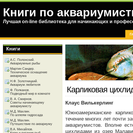
Книги по аквариумист
Лучшая on-line библиотека для начинающих и профес
Г
Книги
А.С. Полонский.
Аквариумные рыбы
Мартин Сандер.
Техническое оснащение
аквариума
Н.Ф. Золотницкий.
Аквариум любителя
Карликовая цихли
Ф. Полканов.
Подводный мир в комнате
В. А. Смирнов.
Клаус Вилькерлинг
Советы начинающему
аквариумисту
М.Д. Махлин.
Южноамериканские карлик
По аллеям гидросада
течение многих лет почти з
М.Д. Махлин.
Путешествие по аквариуму
аквариумистов. Вполне ест
В.А. Михайлов.
цихлидами из озер Малави
Корм и питание рыб