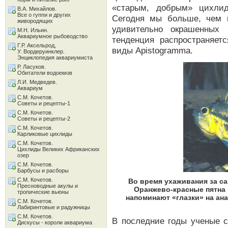
«старым, добрым» цихли
В.А. Михайлов.
Все о гуппи и других
Сегодня мы больше, чем 
живородящих
удивительно окрашенных 
М.Н. Ильин.
Аквариумное рыбоводство
тенденция распространяе
Г.Р. Аксельрод,
виды Apistogramma.
У. Вордеруинклер.
Энциклопедия аквариумиста
Р. Ласуков.
Обитатели водоемов
Л.И. Медведев.
Аквариум
С.М. Кочетов.
Советы и рецепты-1
С.М. Кочетов.
Советы и рецепты-2
С.М. Кочетов.
Карликовые цихлиды
С.М. Кочетов.
Цихлиды Великих Африканских
озер
С.М. Кочетов.
Барбусы и расборы
С.М. Кочетов.
Во время ухаживания за с
Пресноводные акулы и
Оранжево-красные пятна 
тропические вьюны
напоминают «глазки» на ан
С.М. Кочетов.
Лабиринтовые и радужницы
С.М. Кочетов.
В последние годы ученые 
Дискусы - короли аквариума