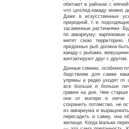
обитают в районах с мягкой
что цихлид-какаду можно 
Даже в искусственных ус
природной, т. е. подходящи
засаженные растениями. Бу
по аквариуму: карликовые
метят свою территорию. 
придонных рыб должна быть
какаду с рыбами, живущими 
контактируют друг с другом.
Донные сомики, особенно п
бедствием для самки как
упрямы и редко уходят от 
все больше и больше лич
гравии на дне. Чем старше
они от матери и легче 
сохранить потомство, не ос
из аквариума и выращивать
пересадить и самку, она о
жилище. Когда мальки пере
— это сама преданность. К