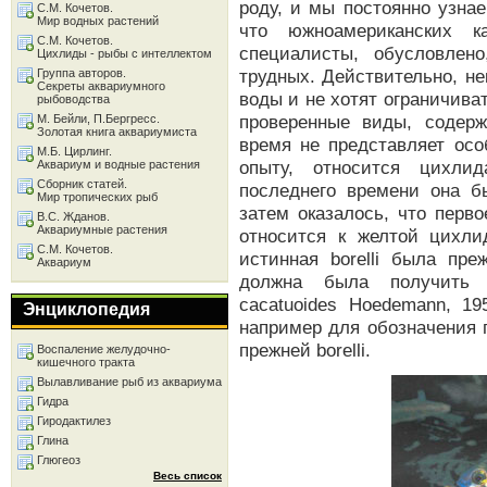
роду, и мы постоянно узна
С.М. Кочетов.
Мир водных растений
что южноамериканских к
С.М. Кочетов.
специалисты, обусловлен
Цихлиды - рыбы с интеллектом
трудных. Действительно, н
Группа авторов.
Секреты аквариумного
воды и не хотят ограничиват
рыбоводства
проверенные виды, содер
М. Бейли, П.Бергресс.
Золотая книга аквариумиста
время не представляет осо
М.Б. Цирлинг.
опыту, относится цихлида
Аквариум и водные растения
Сборник статей.
последнего времени она бы
Мир тропических рыб
затем оказалось, что перв
В.С. Жданов.
Аквариумные растения
относится к желтой цихлид
С.М. Кочетов.
истинная borelli была преж
Аквариум
должна была получить 
cacatuoides Hoedemann, 19
Энциклопедия
например для обозначения 
прежней borelli.
Воспаление желудочно-
кишечного тракта
Вылавливание рыб из аквариума
Гидра
Гиродактилез
Глина
Глюгеоз
Весь список