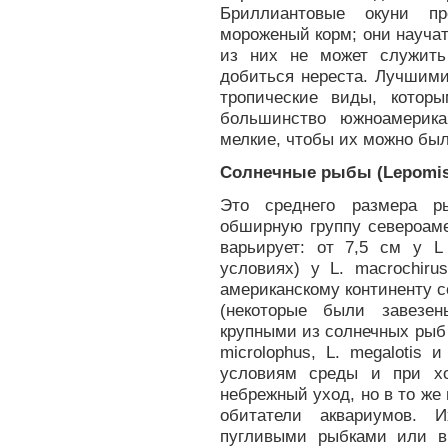
Бриллиантовые окуни пр
мороженый корм; они научат
из них не может служить
добиться нереста. Лучшими
тропические виды, котор
большинство южноамерика
мелкие, чтобы их можно был
Солнечные рыбы (Lepomis
Это среднего размера р
обширную группу североаме
варьирует: от 7,5 см у L
условиях) у L. macrochir
американскому континенту с
(некоторые были завезе
крупными из солнечных рыб
microlophus, L. megalotis 
условиям среды и при хо
небрежный уход, но в то ж
обитатели аквариумов. 
пугливыми рыбками или в