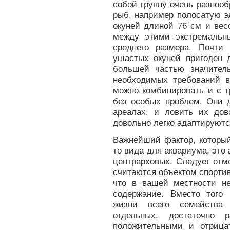
собой группу очень разноо
рыб, например полосатую э
окуней длиной 76 см и вес
между этими экстремальн
среднего размера. Почти
ушастых окуней пригоден 
большей частью значител
необходимых требований в
можно комбинировать и с 
без особых проблем. Они 
ареалах, и ловить их дов
довольно легко адаптируют
Важнейший фактор, который
то вида для аквариума, это 
центрарховых. Следует отм
считаются объектом спортив
что в вашей местности не
содержание. Вместо того
жизни всего семейства 
отдельных, достаточно 
положительными и отрица