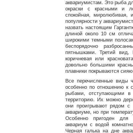
аквариумистам. Это рыба дл
окраски с красными и ло
спокойная, миролюбивая, 
популярности у аквариумист
назвать настоящим Гаргант
длиной около 10 см отлича
широкими темными полосам
беспорядочно разбросан
пятнышками. Третий вид, 
коричневая или краснова
довольно большими красны
плавники покрываются сия
Все перечисленные виды ч
особенно по отношению к 
рыбами, отступающими в 
территорию. Их можно дер
они проигрывают рядом с
аквариуме, но при температ
Особенно пригоден для 
аквариум с водой комнатно
Черная галька на дне аква