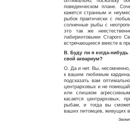
оптимально, поскольку 
поведенческом плане. Со
кажется странным и неумес
рыбок практически с любы
солнечные рыбы с неотро
это так же неестественн
лабиринтовыми Старого Све
встречающиеся вместе в пр
В. Буду ли я когда-нибудь
свой аквариум?
О. Да и нет. Вы, несомненно
к вашим любимым кардина
подсказать вам оптимальн
центрарховых и не помещай
или слишком агрессивным
касается центрарховых, п
рыбам, и тогда вы сможе
ваших питомцев, живущих в
Предыд