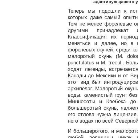
адаптирующаяся к у
Теперь мы подошли к ист
которых даже самый опытн
Тем не менее форелевые ок
другими принадлежат 
Классификация их период
меняться и далее, но в 
форелевых окуней, среди ко
малоротый окунь (М. dolom
punctulatus и М. treculi. Б
ходят легенды, встречает
Канады до Мексики и от Ви
этот вид был интродуциров
архипелаг. Малоротый окун
воды, каменистый грунт без
Миннесоты и Квебека до
большеротый окунь, являет
его отлова нужна лицензия
него водах по всей Северно
И большеротого, и малорото
любой величины никак 