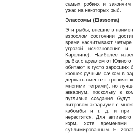
самых робких и закончим
ужас на некоторых рыб.
Элассомы (Elassoma)
Эти рыбы, внешне в наимен
взрослом состоянии дост
время насчитывают четыре 
угрозой исчезновения и
Каролине). Наиболее изв
рыбка с ареалом от Южного
обитают в густо заросших б
крошек ручным сачком в за
держать вместе с тропическ
многими тетрами), но лучш
аквариум, поскольку в ко
пугливые создания будут
литровом аквариуме с множ
кабомбы и т. д. и при 
нерестятся. Для активног
корм, хотя временами
сублимированным. Е. zona