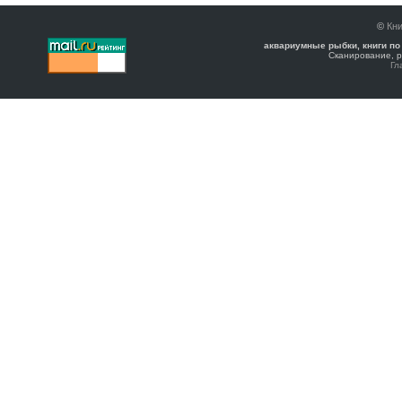
©
Кни
аквариумные рыбки, книги по
Сканирование, р
Гл