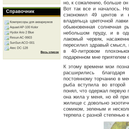
но, к сожалению, больше он
Вот так все и началось. Н
Справочник
сэкономил 49 центов и 
владельца цветочной лавки
Компресоры для аквариумов
обыкновенная солнечная р
Aquael AP-100 Kolor
небольшом пруду, и в од
Hydor Ario 2 Blue
Resun AC-9903
лакомый червяк, насажен
SunSun ACO-001
пересилил здравый смысл, 
Atec DC-128
в 40-литровом плохоньк
Весь список
подаренном мне приятелем 
К этому времени мои позна
расширились благодар
постоянному торчанию в мес
рыба вступила во второй
понял, что одержал первую п
она жила у меня, но ей пр
жилище с довольно экзотич
сомиком, зеленым и нескол
терпела с разной степенью к