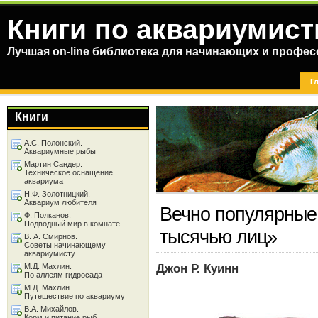
Книги по аквариумист
Лучшая on-line библиотека для начинающих и профес
Г
Книги
А.С. Полонский.
Аквариумные рыбы
Мартин Сандер.
Техническое оснащение
аквариума
Н.Ф. Золотницкий.
Аквариум любителя
Вечно популярные
Ф. Полканов.
Подводный мир в комнате
тысячью лиц»
В. А. Смирнов.
Советы начинающему
аквариумисту
Джон Р. Куинн
М.Д. Махлин.
По аллеям гидросада
М.Д. Махлин.
Путешествие по аквариуму
В.А. Михайлов.
Корм и питание рыб