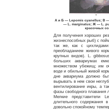
А и Б — Lepomis cyanellus; В — 
— L. marginatus; Ж — L. p
красочных со
Для получения хороших рез
жизнеспособных рыб) с пой
так же, как с цихлидами
преобладанием живого кор
крупных видов). L. gibbos
больших аквариумах емк
множеством убежищ; им о
воде и обильный живой кор
дне аквариума должно бы
вырывать в нем свои неглуб
вентилирование икры, а та
фазы свободного плавания л
Мелкие представители L
длительного содержания 
довольно спокойному темпера