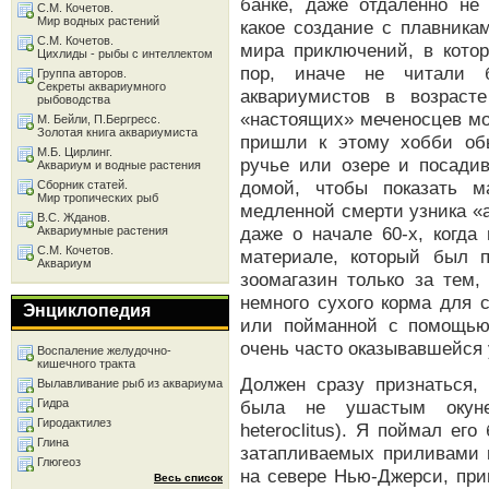
банке, даже отдаленно не
С.М. Кочетов.
Мир водных растений
какое создание с плавника
С.М. Кочетов.
мира приключений, в котор
Цихлиды - рыбы с интеллектом
пор, иначе не читали б
Группа авторов.
Секреты аквариумного
аквариумистов в возраст
рыбоводства
«настоящих» меченосцев мож
М. Бейли, П.Бергресс.
Золотая книга аквариумиста
пришли к этому хобби об
М.Б. Цирлинг.
ручье или озере и посадив
Аквариум и водные растения
домой, чтобы показать 
Сборник статей.
Мир тропических рыб
медленной смерти узника «ак
В.С. Жданов.
даже о начале 60-х, когда
Аквариумные растения
С.М. Кочетов.
материале, который был 
Аквариум
зоомагазин только за тем
немного сухого корма для 
Энциклопедия
или пойманной с помощью
очень часто оказывавшейся
Воспаление желудочно-
кишечного тракта
Должен сразу признаться,
Вылавливание рыб из аквариума
Гидра
была не ушастым окуне
Гиродактилез
heteroclitus). Я поймал ег
Глина
затапливаемых приливами м
Глюгеоз
на севере Нью-Джерси, пр
Весь список