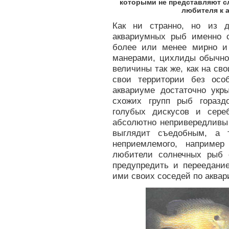
которыми не представляют с
любителя к 
Как ни странно, но из д
аквариумных рыб именно 
более или менее мирно и
манерами, цихлиды обычно
величины так же, как на св
свои территории без осо
аквариуме достаточно укр
схожих групп рыб горазд
голубых дискусов и сере
абсолютно непривередливы 
выглядит съедобным, а 
неприемлемого, наприме
любители солнечных рыб 
предупредить и переедани
ими своих соседей по аквар