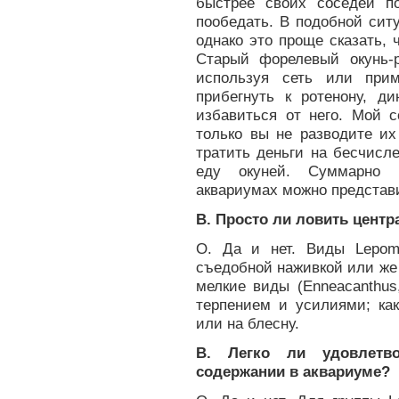
быстрее своих соседей п
пообедать. В подобной сит
однако это проще сказать,
Старый форелевый окунь-р
используя сеть или прим
прибегнуть к ротенону, д
избавиться от него. Мой 
только вы не разводите их
тратить деньги на бесчис
еду окуней. Суммарно 
аквариумах можно представи
В. Просто ли ловить цент
О. Да и нет. Виды Lepom
съедобной наживкой или же
мелкие виды (Enneacanthus
терпением и усилиями; ка
или на блесну.
В. Легко ли удовлетво
содержании в аквариуме?