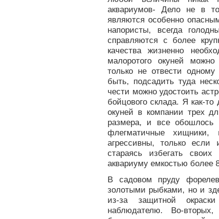
аквариумов- Дело не в т
являются особенно опасным
напористы, всегда голодн
справляются с более кру
качества жизненно необх
малоротого окуней можно
только не отвести одному
быть, подсадить туда неск
чести можно удостоить аст
бойцового склада. Я как-то
окуней в компании трех д
размера, и все обошлось
флегматичные хищники,
агрессивны, только если 
стараясь избегать своих
аквариуму емкостью более 8
В садовом пруду форелев
золотыми рыбками, но и зд
из-за защитной окрас
наблюдателю. Во-вторых