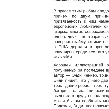
В прессе этим рыбам следо
причем по двум причина
привязанность к ним намн
европейских любителей он
вторых, многие североамер
одного-двух центрархов
наверняка займутся ими сн
в США держали в прошлом
популярны среди тех, кто 
как хобби.
Хорошей иллюстрацией э
полученных за последнее в
автор — Энди Реннер, трин
Энди пишет, что у него дв
трех данио-рерио, трех гу
багария, гольца, шипоспин
выловил в пруду неподалек
могли бы вы сообщить мне
Подожди, Энди, постараемс