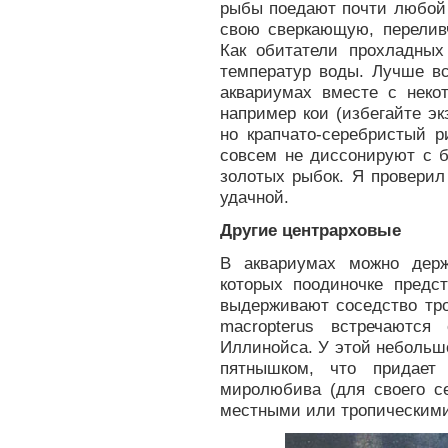
рыбы поедают почти любой 
свою сверкающую, перелив
Как обитатели прохладных
температур воды. Лучше вс
аквариумах вместе с нек
например кои (избегайте эк
но крапчато-серебристый р
совсем не диссонируют с б
золотых рыбок. Я проверил
удачной.
Другие центрарховые
В аквариумах можно держ
которых поодиночке предс
выдерживают соседство тро
macropterus встречаютс
Иллинойса. У этой небольш
пятнышком, что придает
миролюбива (для своего с
местными или тропическими