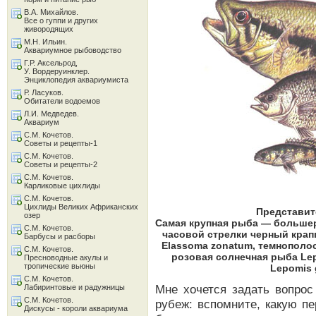
В.А. Михайлов.
Все о гуппи и других
живородящих
М.Н. Ильин.
Аквариумное рыбоводство
Г.Р. Аксельрод,
У. Вордеруинклер.
Энциклопедия аквариумиста
Р. Ласуков.
Обитатели водоемов
Л.И. Медведев.
Аквариум
С.М. Кочетов.
Советы и рецепты-1
С.М. Кочетов.
Советы и рецепты-2
С.М. Кочетов.
Карликовые цихлиды
С.М. Кочетов.
Цихлиды Великих Африканских
Представит
озер
Самая крупная рыба — большеро
С.М. Кочетов.
часовой стрелки черный крапп
Барбусы и расборы
Elassoma zonatum, темнополо
С.М. Кочетов.
розовая солнечная рыба Lep
Пресноводные акулы и
тропические вьюны
Lepomis 
С.М. Кочетов.
Мне хочется задать вопрос
Лабиринтовые и радужницы
С.М. Кочетов.
рубеж: вспомните, какую п
Дискусы - короли аквариума