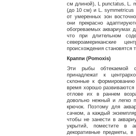
см длиной), L punctatus, L. m
(до 10 см) и L. symmetricus
от умеренных зон восточно
они прекрасно адаптируют
обогреваемых аквариумах д
что при длительном сод
североамериканские це
происхождения становятся 
Краппи (Pomoxis)
Эти рыбы обтекаемой 
принадлежат к центрархо
склонные к формированию
время хорошо развиваются 
отлове их в раннем возр
довольно нежный и легко п
крючок. Поэтому для акв
сачком, а каждый экземпля
чтобы не занести в аквари
укрытий, поместите в а
декоративные предметы, в 