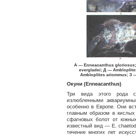
А — Enneacanthus gloriosus;
evergladei; Д — Ambloplite
Ambloplites ariommus; З —
Окуни (Enneacanthus)
Три вида этого рода с
излюбленными аквариумны
особенно в Европе. Они вс
главным образом в кислых
сфагновых болот от южны
известный вид — Е. chaeto
течение многих лет искус