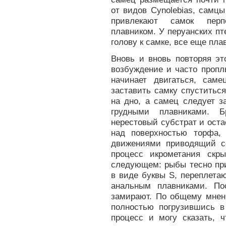
от видов Cynolebias, самц
привлекают самок перп
плавником. У перуанских пт
голову к самке, все еще пл
Вновь и вновь повторяя эт
возбуждение и часто пропл
начинает двигаться, сам
заставить самку спуститьс
на дно, а самец следует з
грудными плавниками. Б
нерестовый субстрат и оста
над поверхностью торфа, 
движениями приводящий с
процесс икрометания скр
следующем: рыбы тесно при
в виде буквы S, переплета
анальным плавниками. По
замирают. По общему мнени
полностью погрузившись в
процесс и могу сказать, ч