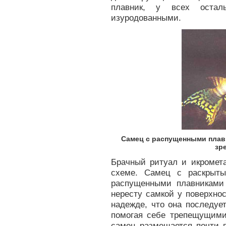
плавник, у всех оста
изуродованными.
Самец с распущенными плав
зр
Брачный ритуал и икромета
схеме. Самец с раскрыт
распущенными плавниками 
нересту самкой у поверхно
надежде, что она последуе
помогая себе трепещущими
самец размещается почти п