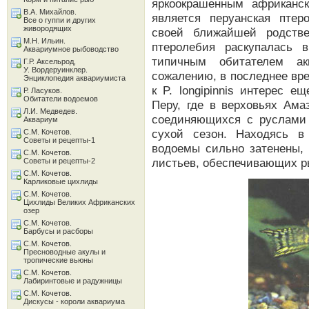
яркоокрашенным африканск
В.А. Михайлов.
является перуанская птеро
Все о гуппи и других
живородящих
своей ближайшей родственн
М.Н. Ильин.
птеролебия раскупалась 
Аквариумное рыбоводство
типичным обитателем ак
Г.Р. Аксельрод,
У. Вордеруинклер.
сожалению, в последнее вре
Энциклопедия аквариумиста
к P. longipinnis интерес е
Р. Ласуков.
Обитатели водоемов
Перу, где в верховьях Ама
Л.И. Медведев.
соединяющихся с руслами
Аквариум
сухой сезон. Находясь в
С.М. Кочетов.
Советы и рецепты-1
водоемы сильно затенены,
С.М. Кочетов.
листьев, обеспечивающих р
Советы и рецепты-2
С.М. Кочетов.
Карликовые цихлиды
С.М. Кочетов.
Цихлиды Великих Африканских
озер
С.М. Кочетов.
Барбусы и расборы
С.М. Кочетов.
Пресноводные акулы и
тропические вьюны
С.М. Кочетов.
Лабиринтовые и радужницы
С.М. Кочетов.
Дискусы - короли аквариума