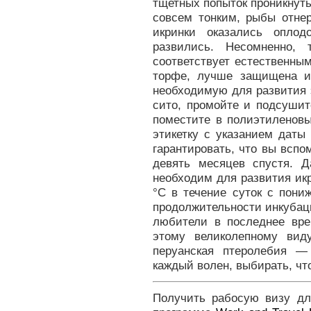
тщетных попыток проникнуть
совсем тонким, рыбы отнер
икринки оказались оплод
развились. Несомненно,
соответствует естественны
торфе, лучше защищена и
необходимую для развития 
сито, промойте и подсушит
поместите в полиэтиленовы
этикетку с указанием даты
гарантировать, что вы всп
девять месяцев спустя. Д
необходим для развития ик
°С в течение суток с пони
продолжительности инкубаци
любители в последнее вр
этому великолепному вид
перуанская птеролебия —
каждый волен, выбирать, чт
Получить рабосую визу дл