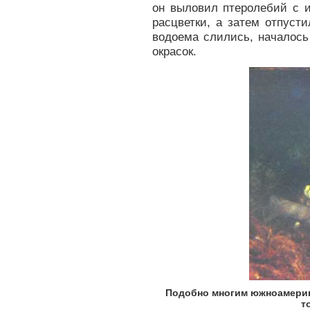
он выловил птеролебий с 
расцветки, а затем отпуст
водоема слились, началос
окрасок.
Подобно многим южноамерика
т