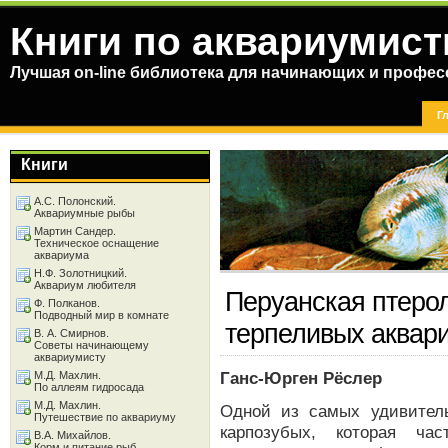
Книги по аквариумист
Лучшая on-line библиотека для начинающих и профес
Г
Книги
А.С. Полонский.
Аквариумные рыбы
Мартин Сандер.
Техническое оснащение
аквариума
Н.Ф. Золотницкий.
Аквариум любителя
Перуанская птеро
Ф. Полканов.
Подводный мир в комнате
терпеливых аквар
В. А. Смирнов.
Советы начинающему
аквариумисту
Ганс-Юрген Рёслер
М.Д. Махлин.
По аллеям гидросада
М.Д. Махлин.
Одной из самых удивител
Путешествие по аквариуму
карпозубых, которая час
В.А. Михайлов.
Корм и питание рыб