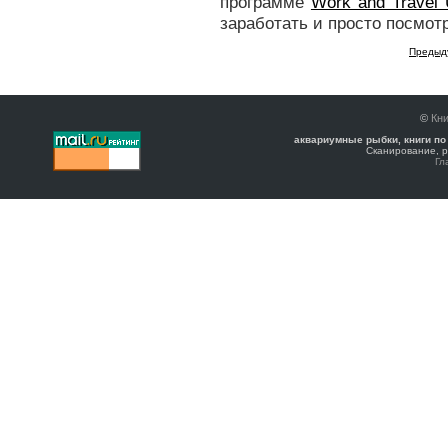
программе
Work and Travel
заработать и просто посмот
Предыд
©
Кни
аквариумные рыбки, книги по
Сканирование, р
Гл