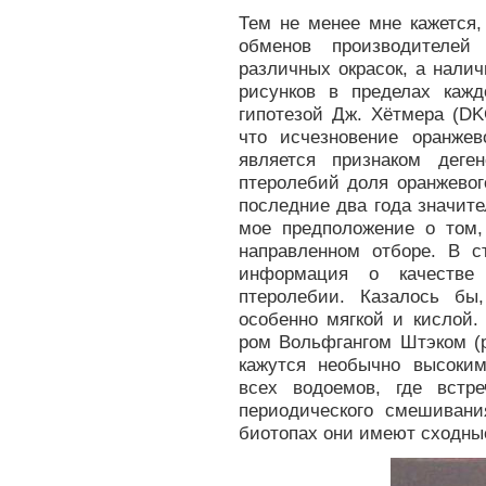
Тем не менее мне кажется,
обменов производителей
различных окрасок, а налич
рисунков в пределах каж
гипотезой Дж. Хётмера (DKG
что исчезновение оранжев
является признаком деге
птеролебий доля оранжевог
последние два года значит
мое предположение о том,
направленном отборе. В с
информация о качестве
птеролебии. Казалось б
особенно мягкой и кислой.
ром Вольфгангом Штэком (рН
кажутся необычно высоким
всех водоемов, где встр
периодического смешиван
биотопах они имеют сходные