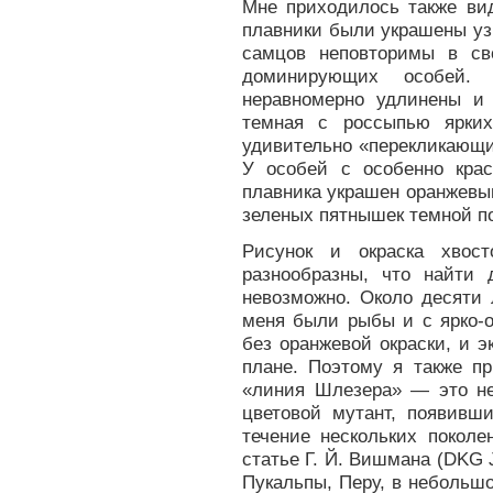
Мне приходилось также вид
плавники были украшены уз
самцов неповторимы в св
доминирующих особей.
неравномерно удлинены и 
темная с россыпью ярких
удивительно «перекликающи
У особей с особенно крас
плавника украшен оранжевы
зеленых пятнышек темной по
Рисунок и окраска хвос
разнообразны, что найти 
невозможно. Около десяти 
меня были рыбы и с ярко-
без оранжевой окраски, и 
плане. Поэтому я также п
«линия Шлезера» — это не
цветовой мутант, появивши
течение нескольких поколе
статье Г. Й. Вишмана (DKG Jo
Пукальпы, Перу, в небольшо