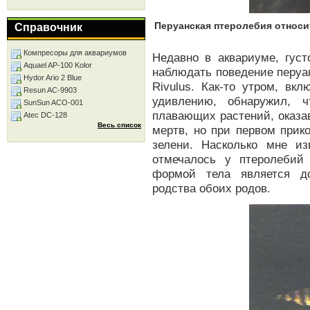
Перуанская птеролебия относи
Справочник
Компресоры для аквариумов
Недавно в аквариуме, гус
Aquael AP-100 Kolor
наблюдать поведение перуа
Hydor Ario 2 Blue
Rivulus. Как-то утром, вк
Resun AC-9903
удивлению, обнаружил, 
SunSun ACO-001
плавающих растений, оказа
Atec DC-128
Весь список
мертв, но при первом прик
зелени. Насколько мне из
отмечалось у птеролебий
формой тела является до
родства обоих родов.