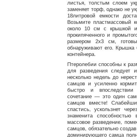
листья, толстым слоем у
заменяет торф, однако не у
18литровой емкости дост
Возьмите пластмассовый к
около 10 см с крышкой и
прокипяченного и промытог
размером 2x3 см, готов
обнаруживают его. Крышка 
контейнера.
Птеролебии способны к раз
для разведения следует и
несколько недель до нерес
самцов и усиленно кормит
быстро и впоследствии 
сочетание — это один сам
самцов вместе! Слабейши
спастись, ускользнет чере
знаменита способностью 
массовое разведение, поме
самцов, обязательно создав
доминирующего самца полн