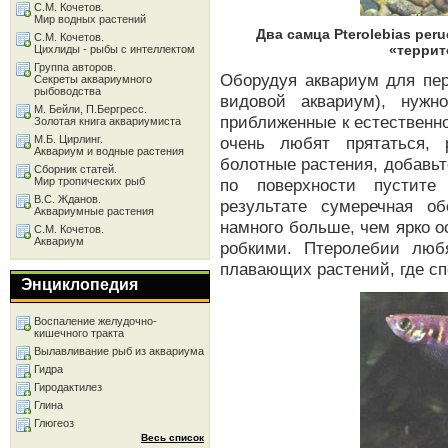
С.М. Кочетов.
Мир водных растений
Два самца Pterolebias per
С.М. Кочетов.
«террит
Цихлиды - рыбы с интеллектом
Группа авторов.
Оборудуя аквариум для пер
Секреты аквариумного
рыбоводства
видовой аквариум), нужн
М. Бейли, П.Бергресс.
приближенные к естественно
Золотая книга аквариумиста
М.Б. Цирлинг.
очень любят прятаться, 
Аквариум и водные растения
болотные растения, добавьт
Сборник статей.
Мир тропических рыб
по поверхности пустите
В.С. Жданов.
результате сумеречная об
Аквариумные растения
намного больше, чем ярко 
С.М. Кочетов.
Аквариум
робкими. Птеролебии люб
плавающих растений, где сп
Энциклопедия
Воспаление желудочно-
кишечного тракта
Вылавливание рыб из аквариума
Гидра
Гиродактилез
Глина
Глюгеоз
Весь список