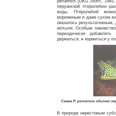
peruensis (DKG Journ., 1981
перуанской птеролебии раз
воды. Птеролебий можно
мороженым и даже сухим ко
оказалось результативным, 
мотыля. Особым лакомство
периодически добавлять
держаться, и кормиться у п
Самка P. peruensis обычно п
В природе нерестовым субс