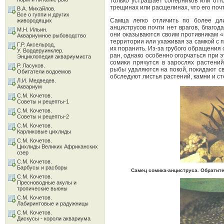
только устрашает соперников или отго
трещинах или расщелинах, что его по
В.А. Михайлов.
Все о гуппи и других
Самца легко отличить по более дл
живородящих
анциструсов почти нет врагов, благо
М.Н. Ильин.
они оказываются своим противникам «н
Аквариумное рыбоводство
территории или ухаживая за самкой с 
Г.Р. Аксельрод,
их поранить. Из-за грубого обращения
У. Вордеруинклер.
ран, однако особенно огорчаться при 
Энциклопедия аквариумиста
сомики прячутся в зарослях растений
Р. Ласуков.
рыбы удаляются на покой, покидают с
Обитатели водоемов
обследуют листья растений, камни и ст
Л.И. Медведев.
Аквариум
С.М. Кочетов.
Советы и рецепты-1
С.М. Кочетов.
Советы и рецепты-2
С.М. Кочетов.
Карликовые цихлиды
С.М. Кочетов.
Цихлиды Великих Африканских
озер
С.М. Кочетов.
Барбусы и расборы
Самец сомика-анциструса. Обратите
С.М. Кочетов.
Пресноводные акулы и
тропические вьюны
С.М. Кочетов.
Лабиринтовые и радужницы
С.М. Кочетов.
Дискусы - короли аквариума