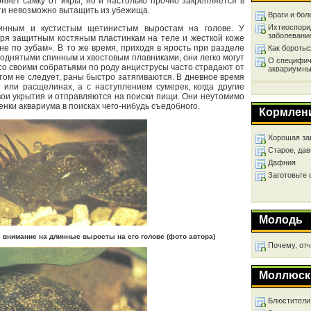
няет самку от икры, но и настолько прочно закрепляется в
чти невозможно вытащить из убежища.
Враги и бол
Ихтиоспори
инным и кустистым щетинистым выростам на голове. У
заболевани
даря защитным костяным пластинкам на теле и жесткой коже
е по зубам». В то же время, приходя в ярость при разделе
Как бороть
поднятыми спинным и хвостовым плавниками, они легко могут
О специфич
 со своими собратьями по роду анциструсы часто страдают от
аквариумны
этом не следует, раны быстро затягиваются. В дневное время
 или расщелинах, а с наступлением сумерек, когда другие
вои укрытия и отправляются на поиски пищи. Они неутомимо
енки аквариума в поисках чего-нибудь съедобного.
Кормлен
Хорошая за
Старое, дав
Дафния
Заготовьте
Молодь
 внимание на длинные выросты на его голове (фото автора)
Почему, от
Моллюск
Блюстители