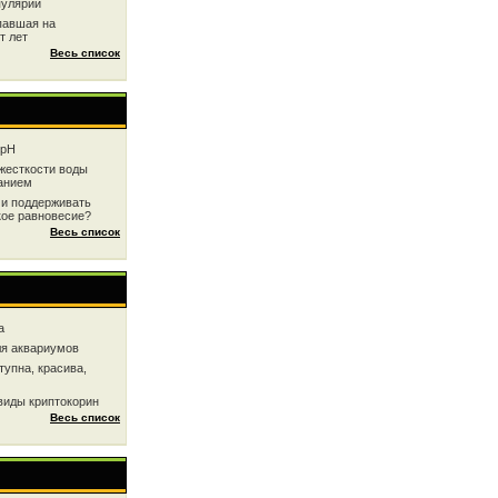
пулярии
павшая на
т лет
Весь список
 рН
жесткоcти воды
анием
 и поддерживать
кое равновесие?
Весь список
a
ля аквариумов
тупна, красива,
виды криптокорин
Весь список