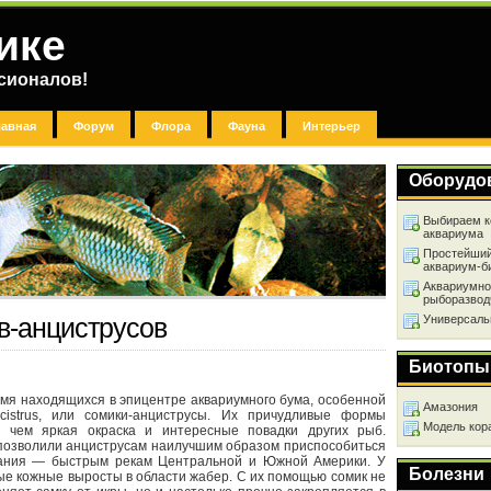
ике
сионалов!
лавная
Форум
Флора
Фауна
Интерьер
Оборудо
Выбираем к
аквариума
Простейший
аквариум-б
Аквариумно
рыборазвод
Универсаль
в-анциструсов
Биотопы
мя находящихся в эпицентре аквариумного бума, особенной
Амазония
istrus, или сомики-анциструсы. Их причудливые формы
Модель кор
 чем яркая окраска и интересные повадки других рыб.
 позволили анциструсам наилучшим образом приспособиться
тания — быстрым рекам Центральной и Южной Америки. У
Болезни
е кожные выросты в области жабер. С их помощью сомик не