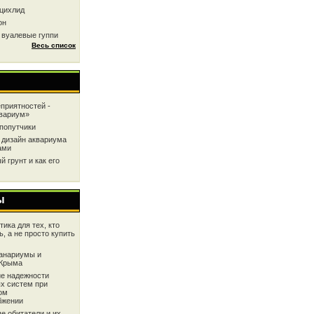
цихлид
он
 вуалевые гуппи
Весь список
приятностей -
квариум»
попутчики
 дизайн аквариума
ами
 грунт и как его
ы
ика для тех, кто
ь, а не просто купить
анариумы и
 Крыма
е надежности
х систем при
ом
бжении
е обитатели и их