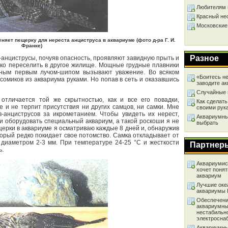
Любителям 
Красный не
Московские
яет пещерку для нереста анциструса в аквариуме (фото д-ра Г. И.
Франке)
Разное
-анциструсы, почуяв опасность, проявляют завидную прыть и
егко переселить в другое жилище. Мощные грудные плавники
ным первым лучом-шипом вызывают уважение. Во всяком
«Боитесь не
 сомиков из аквариума руками. Но попав в сеть и оказавшись
заводите а
Случайные 
отличается той же скрытностью, как и все его повадки,
Как сделать
 и не терпит присутствия ни других самцов, ни самки. Мне
своими рук
в-анциструсов за икрометанием. Чтобы увидеть их нерест,
Аквариумный
и оборудовать специальный аквариум, а такой роскоши я не
выбрать
щерки в аквариуме я осматриваю каждые 8 дней и, обнаружив
оторый редко покидает свое потомство. Самка откладывает от
 диаметром 2-3 мм. При температуре 24-25 °С и жесткости
Партнер
ь.
Аквариумист
хочет понят
аквариум
Лучшие оке
аквариумы
Обеспечени
аквариумны
нестабильн
электросна
Аквариумны