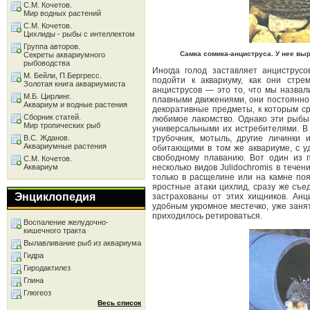
С.М. Кочетов.
Мир водных растений
С.М. Кочетов.
Цихлиды - рыбы с интеллектом
Группа авторов.
Самка сомика-анциструса. У нее вы
Секреты аквариумного
рыбоводства
Иногда голод заставляет анциструс
М. Бейли, П.Бергресс.
подойти к аквариуму, как они стре
Золотая книга аквариумиста
анциструсов — это то, что мы назва
М.Б. Цирлинг.
плавными движениями, они постоянно
Аквариум и водные растения
декоративные предметы, к которым с
Сборник статей.
любимое лакомство. Однако эти рыбы
Мир тропических рыб
универсальными их истребителями. В
В.С. Жданов.
трубочник, мотыль, другие личинки
Аквариумные растения
обитающими в том же аквариуме, с у
свободному плаванию. Вот один из п
С.М. Кочетов.
Аквариум
несколько видов Julidochromis в тече
только в расщелине или на камне поя
яростные атаки цихлид, сразу же съ
Энциклопедия
застрахованы от этих хищников. Анц
удобным укромное местечко, уже заня
приходилось ретироваться.
Воспаление желудочно-
кишечного тракта
Вылавливание рыб из аквариума
Гидра
Гиродактилез
Глина
Глюгеоз
Весь список