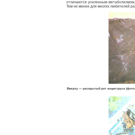
отличаются усиленным метаболизмом, 
Тем не менее для многих любителей ра
Вверху — раскрытый рот анциструса (фото В