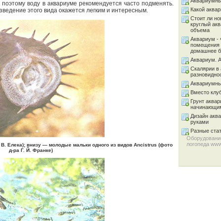
Аквариумны
поэтому воду в аквариуме рекомендуется часто подменять.
Какой аква
зведение этого вида окажется легким и интересным.
Стоит ли но
круглый ак
объема
Аквариум - 
помещения 
домашнее б
Аквариум. 
Скалярии в 
разновидно
Аквариумны
Вместо клу
Грунт аква
начинающи
Дизайн акв
руками
Разные ста
Оборудование
логопеда
www
. Елека); внизу — молодые мальки одного из видов Ancistrus (фото
д-ра Г. Й. Франке)