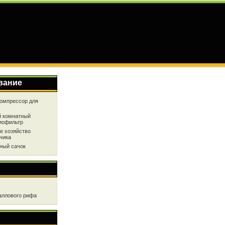
вание
омпрессор для
 комнатный
иофильтр
е хозяйство
чика
ный сачок
аллового рифа