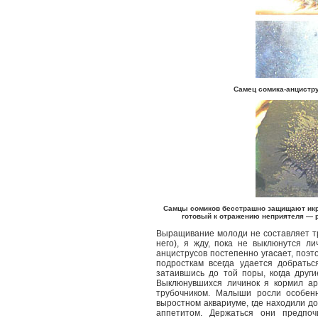
Самец сомика-анцистру
Самцы сомиков бесстрашно защищают икру
готовый к отражению неприятеля — р
Выращивание молоди не составляет тру
него), я жду, пока не выклюнутся л
анциструсов постепенно угасает, поэт
подросткам всегда удается добратьс
затаившись до той поры, когда друг
Выклюнувшихся личинок я кормил ар
трубочником. Малыши росли особен
выростном аквариуме, где находили д
аппетитом. Держаться они предпоч