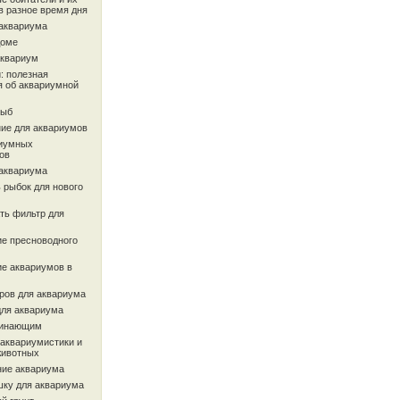
в разное время дня
 аквариума
доме
аквариум
: полезная
 об аквариумной
рыб
ие для аквариумов
иумных
ов
 аквариума
 рыбок для нового
ть фильтр для
ие пресноводного
ие аквариумов в
ров для аквариума
для аквариума
чинающим
 аквариумистики и
животных
ие аквариума
шку для аквариума