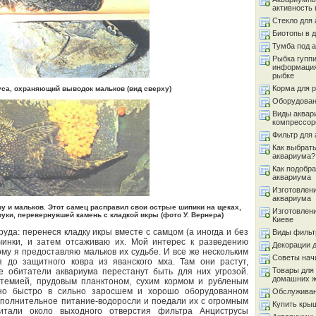
активность 
Стекло для
Биотопы в 
Тумба под 
Рыбка гуппи
информация
рыбке
Корма для 
са, охраняющий выводок мальков (вид сверху)
Оборудован
Виды аквар
компрессор
Фильтр для
Как выбрать
аквариума?
Как подобра
аквариума
Изготовлен
аквариума
 и мальков. Этот самец расправил свои острые шипики на щеках,
Изготовлен
уки, перевернувшей камень с кладкой икры (фото У. Вернера)
Киеве
да: перенеся кладку икры вместе с самцом (а иногда и без
Виды фильт
ичинки, и затем отсаживаю их. Мой интерес к разведению
Декорации 
ому я предоставляю мальков их судьбе. И все же нескольким
Советы на
я до защитного ковра из яванского мха. Там они растут,
Товары для
ие обитатели аквариума перестанут быть для них угрозой.
домашних 
темией, прудовым планктоном, сухим кормом и рубленым
но быстро в сильно заросшем и хорошо оборудованном
Обслуживан
ополнительное питание-водоросли и поедали их с огромным
Купить кры
итали около выходного отверстия фильтра Анциструсы