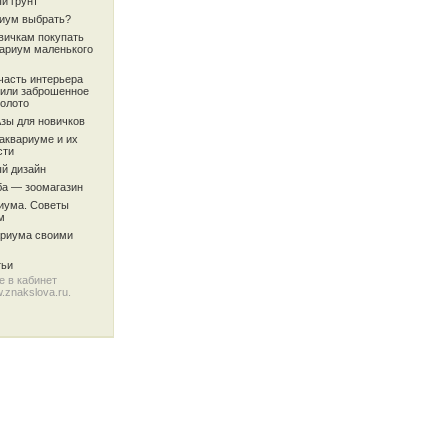
й грунт
риум выбрать?
вичкам покупать
вариум маленького
часть интерьера
или заброшенное
олото
Азы для новичков
аквариуме и их
сти
й дизайн
ба — зоомагазин
риума. Советы
м
ариума своими
тьи
 в кабинет
.znakslova.ru
.