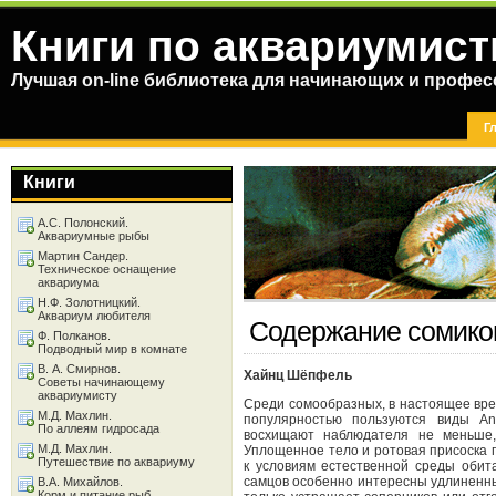
Книги по аквариумист
Лучшая on-line библиотека для начинающих и профес
Г
Книги
А.С. Полонский.
Аквариумные рыбы
Мартин Сандер.
Техническое оснащение
аквариума
Н.Ф. Золотницкий.
Аквариум любителя
Содержание сомико
Ф. Полканов.
Подводный мир в комнате
В. А. Смирнов.
Хайнц Шёпфель
Советы начинающему
аквариумисту
Среди сомообразных, в настоящее вре
М.Д. Махлин.
популярностью пользуются виды Anc
По аллеям гидросада
восхищают наблюдателя не меньше,
М.Д. Махлин.
Уплощенное тело и ротовая присоска
Путешествие по аквариуму
к условиям естественной среды оби
самцов особенно интересны удлиненны
В.А. Михайлов.
Корм и питание рыб