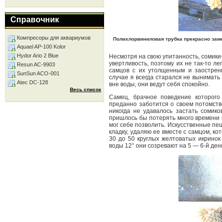
Справочник
Компресоры для аквариумов
Полихлорвиниловая трубка прекрасно замен
Aquael AP-100 Kolor
Hydor Ario 2 Blue
Несмотря на свою упитанность, сомики
увертливость, поэтому их не так-то л
Resun AC-9903
самцов с их утолщенным и заострен
SunSun ACO-001
случае я всегда старался не вынимать
Atec DC-128
вне воды, они ведут себя спокойно.
Весь список
Самец, брачное поведение которого 
преданно заботится о своем потомстве
никогда не удавалось застать сомико
пришлось бы потерять много времени 
мог себе позволить. Искусственные пе
кладку, удаляю ее вместе с самцом, к
30 до 50 круглых желтоватых икринок
воды 12° они созревают на 5 — 6-й ден