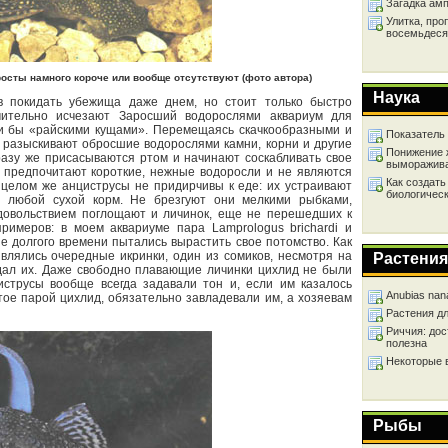
Загадка ам
Улитка, про
восемьдеся
росты намного короче или вообще отсутствуют (фото автора)
Наука
ов покидать убежища даже днем, но стоит только быстро
мительно исчезают Заросший водорослями аквариум для
ли бы «райскими кущами». Перемещаясь скачкообразными и
Показатель
 разыскивают обросшие водорослями камни, корни и другие
Понижение 
разу же присасываются ртом и начинают соскабливать свое
выморажив
 предпочитают короткие, нежные водоросли и не являются
Как создать
 целом же анциструсы не придирчивы к еде: их устраивают
биологичес
 и любой сухой корм. Не брезгуют они мелкими рыбками,
довольствием поглощают и личинок, еще не перешедших к
римеров: в моем аквариуме пара Lamprologus brichardi и
ние долгого времени пытались вырастить свое потомство. Как
влялись очередные икринки, один из сомиков, несмотря на
Растения
едал их. Даже свободно плавающие личинки цихлид не были
иструсы вообще всегда задавали тон и, если им казалось
Anubias nan
тое парой цихлид, обязательно завладевали им, а хозяевам
Растения д
Риччия: дос
полезна
Некоторые 
Рыбы