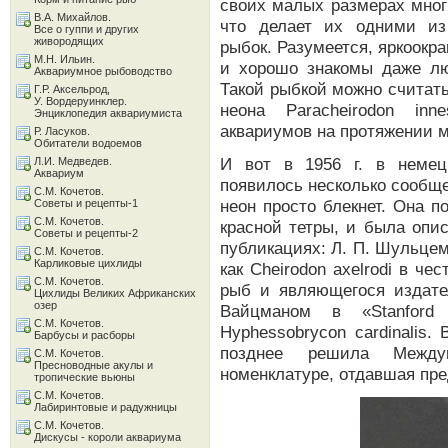
своих малых размерах мног
В.А. Михайлов.
что делает их одними из
Все о гуппи и других
живородящих
рыбок. Разумеется, яркоок
М.Н. Ильин.
и хорошо знакомы даже л
Аквариумное рыбоводство
Такой рыбкой можно считать 
Г.Р. Аксельрод,
У. Вордеруинклер.
неона Paracheirodon in
Энциклопедия аквариумиста
аквариумов на протяжении м
Р. Ласуков.
Обитатели водоемов
И вот в 1956 г. в немец
Л.И. Медведев.
Аквариум
появилось несколько сообще
С.М. Кочетов.
неон просто блекнет. Она п
Советы и рецепты-1
С.М. Кочетов.
красной тетры, и была опи
Советы и рецепты-2
публикациях: Л. П. Шульцем в
С.М. Кочетов.
Карликовые цихлиды
как Cheirodon axelrodi в че
С.М. Кочетов.
рыб и являющегося издате
Цихлиды Великих Африканских
озер
Вайцманом в «Stanford I
С.М. Кочетов.
Hyphessobrycon cardinalis.
Барбусы и расборы
позднее решила Междун
С.М. Кочетов.
Пресноводные акулы и
номенклатуре, отдавшая пред
тропические вьюны
С.М. Кочетов.
Лабиринтовые и радужницы
С.М. Кочетов.
Дискусы - короли аквариума