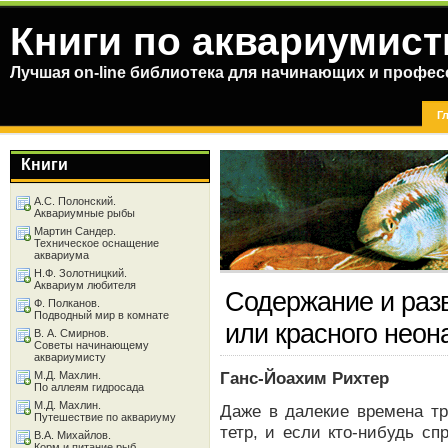
Книги по аквариумист
Лучшая on-line библиотека для начинающих и профес
Г
Книги
А.С. Полонский.
Аквариумные рыбы
Мартин Сандер.
Техническое оснащение
аквариума
Н.Ф. Золотницкий.
Аквариум любителя
Содержание и раз
Ф. Полканов.
Подводный мир в комнате
или красного неон
В. А. Смирнов.
Советы начинающему
аквариумисту
Ганс-Йоахим Рихтер
М.Д. Махлин.
По аллеям гидросада
М.Д. Махлин.
Даже в далекие времена тр
Путешествие по аквариуму
тетр, и если кто-нибудь сп
В.А. Михайлов.
Корм и питание рыб