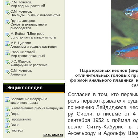
С.М. Кочетов.
Мир водных растений
С.М. Кочетов.
Цихлиды - рыбы с интеллектом
Группа авторов.
Секреты аквариумного
рыбоводства
М. Бейли, П.Бергресс.
Золотая книга аквариумиста
М.Б. Цирлинг.
Аквариум и водные растения
Сборник статей.
Мир тропических рыб
В.С. Жданов.
Аквариумные растения
Пара красных неонов (вид
С.М. Кочетов.
Аквариум
отличительных головых при
формой анального плавника, н
са
Энциклопедия
Согласия в том, кто первы
Воспаление желудочно-
роль первооткрывателя сущ
кишечного тракта
по мнению Лейдиджеса. чес
Вылавливание рыб из аквариума
ру Сиоли: в письме от 4
Гидра
сентября 1952 г. поймал 
Гиродактилез
Глина
возле Ситиу-Кабурис в в
Глюгеоз
Аксельроду и Адольфу Шва
Весь список