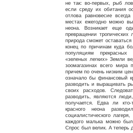
не так: во-первых, рыб ло
если среду их обитания ос
отлова равновесие всегда
местах ежегодно можно вы
неона. Возникает еще од
превращении тропических 
природа сможет оставаться
конец по причинам куда б
популяциям прекрасных 
«зеленых легких» Земли ве
зоомагазинах всего мира 
причем по очень низким цен
означало бы финансовый к
разводить и выращивать ры
своих расходов. Следова
разводить, являются люди,
получается. Едва ли кто-
красного неона развод
социалистического лагеря,
каждого малька можно был
Спрос был велик. А теперь 