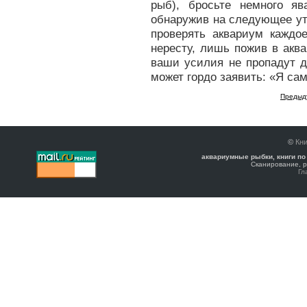
рыб), бросьте немного я
обнаружив на следующее ут
проверять аквариум каждое
нересту, лишь пожив в аква
ваши усилия не пропадут д
может гордо заявить: «Я сам
Предыд
©
Кни
аквариумные рыбки, книги по
Сканирование, р
Гл