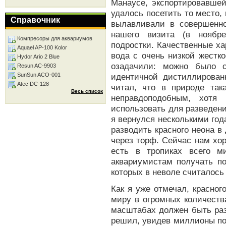
Манаусе, экспортировавшей
удалось посетить то место,
Справочник
вылавливали в совершенн
нашего визита (в ноябр
Компресоры для аквариумов
подростки. Качественные ха
Aquael AP-100 Kolor
вода с очень низкой жестко
Hydor Ario 2 Blue
озадачили: можно было с
Resun AC-9903
SunSun ACO-001
идентичной дистиллированн
Atec DC-128
читал, что в природе так
Весь список
неправдоподобным, хот
использовать для разведен
я вернулся несколькими год
разводить красного неона 
через торф. Сейчас нам хор
есть в тропиках всего м
аквариумистам получать по
которых в неволе считалос
Как я уже отмечал, красно
миру в огромных количеств
масштабах должен быть раз
решил, увидев миллионы по