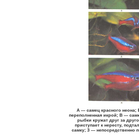
А — самец красного неона; 
переполненная икрой; В — самк
рыбки кружат друг за друг
приступает к нересту, подта
самку; 3 — непосредственно