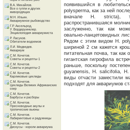
появившийся в любительс
В.А. Михайлов.
Все о гуппи и других
polysperma, как за ней посл
живородящих
вначале Н. stricta)
М.Н. Ильин.
Аквариумное рыбоводство
распространившаяся молние
Г.Р. Аксельрод,
заслуженно, так как мож
У. Вордеруинклер.
Энциклопедия аквариумиста
овально-ланцетовидных лис
Р. Ласуков.
Рядом с этим видом Н. pol
Обитатели водоемов
шириной 2 см кажется крош
Л.И. Медведев.
Аквариум
питательная почва, так как 
С.М. Кочетов.
гигантская гигрофила встре
Советы и рецепты-1
С.М. Кочетов.
раньше, поскольку постепе
Советы и рецепты-2
guyanensis, H. salicifolia, H
С.М. Кочетов.
Карликовые цихлиды
виды отчасти заместили ма
С.М. Кочетов.
подходят для аквариумов ст
Цихлиды Великих Африканских
озер
С.М. Кочетов.
Барбусы и расборы
С.М. Кочетов.
Пресноводные акулы и
тропические вьюны
С.М. Кочетов.
Лабиринтовые и радужницы
С.М. Кочетов.
Дискусы - короли аквариума