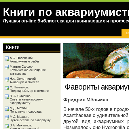
Книги по аквариумист
Лучшая on-line библиотека для начинающих и профес
Г
Книги
А.С. Полонский.
Аквариумные рыбы
Мартин Сандер.
Техническое оснащение
аквариума
Н.Ф. Золотницкий.
Аквариум любителя
Фавориты аквариу
Ф. Полканов.
Подводный мир в комнате
В. А. Смирнов.
Фридрих Мёльман
Советы начинающему
аквариумисту
М.Д. Махлин.
В начале 50-х годов в прод
По аллеям гидросада
Acanthaceae с удивительно
М.Д. Махлин.
Путешествие по аквариуму
другой вид аквариумных 
В.А. Михайлов.
Называлось оно Hygrophila 
Корм и питание рыб