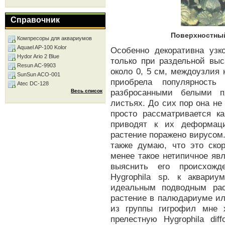
Справочник
Поверхностный 
Компресоры для аквариумов
Aquael AP-100 Kolor
Особенно декоративна узко
Hydor Ario 2 Blue
только при раздельной вы
Resun AC-9903
около 0, 5 см, междоузлия
SunSun ACO-001
приобрела популярность
Atec DC-128
разбросанными белыми п
Весь список
листьях. До сих пор она не
просто рассматривается ка
приводят к их деформаци
растение поражено вирусом.
также думаю, что это ско
менее такое нетипичное яв
выяснить его происхожд
Hygrophila sp. к аквари
идеальным подводным рас
растение в палюдариуме ил
из группы гигрофил мне 
прелестную Hygrophila dif