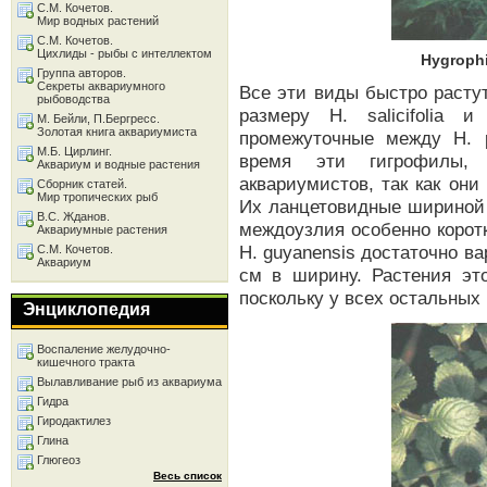
С.М. Кочетов.
Мир водных растений
С.М. Кочетов.
Цихлиды - рыбы с интеллектом
Hygrophi
Группа авторов.
Секреты аквариумного
Все эти виды быстро расту
рыбоводства
размеру Н. salicifolia 
М. Бейли, П.Бергресс.
Золотая книга аквариумиста
промежуточные между Н. 
М.Б. Цирлинг.
время эти гигрофилы,
Аквариум и водные растения
аквариумистов, так как они
Сборник статей.
Мир тропических рыб
Их ланцетовидные шириной 
В.С. Жданов.
междоузлия особенно корот
Аквариумные растения
Н. guyanensis достаточно ва
С.М. Кочетов.
Аквариум
см в ширину. Растения эт
поскольку у всех остальных
Энциклопедия
Воспаление желудочно-
кишечного тракта
Вылавливание рыб из аквариума
Гидра
Гиродактилез
Глина
Глюгеоз
Весь список