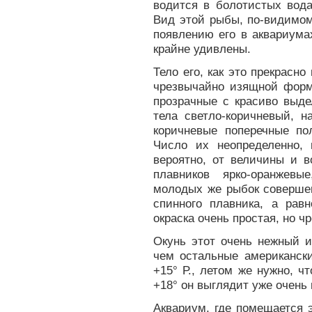
водится в болотистых вод
Вид этой рыбы, по-видимом
появлению его в аквариум
крайне удивлены.
Тело его, как это прекрасно
чрезвычайно изящной фор
прозрачные с красиво выд
тела светло-коричневый, 
коричневые поперечные пол
Число их неопределенно, 
вероятно, от величины и 
плавников ярко-оранжев
молодых же рыбок совершен
спинного плавника, а ра
окраска очень простая, но 
Окунь этот очень нежный и
чем остальные американск
+15° Р., летом же нужно, 
+18° он выглядит уже очень
Аквариум, где помещается 