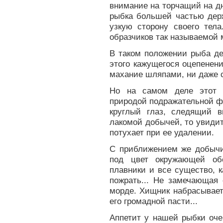
внимание на торчащий на дн
рыбка большей частью держ
узкую сторону своего тел
образчиков так называемой
В таком положении рыба де
этого кажущегося оцепенен
махание шляпами, ни даже с
Но на самом деле этот 
природой подражательной ф
круглый глаз, следящий 
лакомой добычей, то увидит
потухает при ее удалении.
С приближением же добычи
под цвет окружающей об
плавники и все существо, к
пожрать... Не замечающая
морде. Хищник набрасываетс
его громадной пасти...
Аппетит у нашей рыбки оче