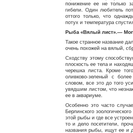
понижение ее не только з
гибели. Один любитель пот
оттого только, что однаж
потух и температура спустил
Рыба «Вялый лист».— Monoci
Такое странное название д
очень похожей на вялый, с
Сходству этому способству
плоскость ее тела и наход
черешка листа. Кроме того
оливково-зеленый с боле
словом, все это до того у
увядшим листом, что незна
ее в аквариуме.
Особенно это часто случае
Берлинского зоологического
этой рыбы и где все устроен
то и дело посетители, про
названия рыбы, ищут ее и д