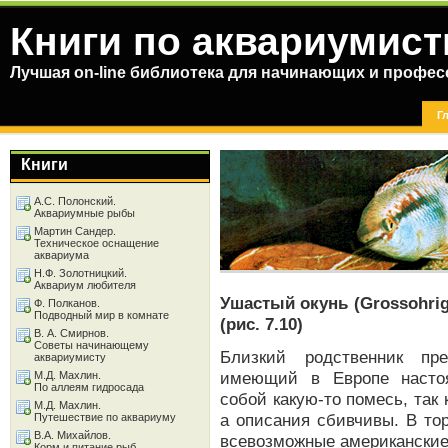
Книги по аквариумист
Лучшая on-line библиотека для начинающих и профес
Г
Книги
А.С. Полонский.
Аквариумные рыбы
Мартин Сандер.
Техническое оснащение
аквариума
Н.Ф. Золотницкий.
Аквариум любителя
Ушастый окунь (Grossohrig
Ф. Полканов.
Подводный мир в комнате
(рис. 7.10)
В. А. Смирнов.
Советы начинающему
Близкий родственник пр
аквариумисту
имеющий в Европе настоя
М.Д. Махлин.
По аллеям гидросада
собой какую-то помесь, так 
М.Д. Махлин.
а описания сбивчивы. В то
Путешествие по аквариуму
В.А. Михайлов.
всевозможные американские
Корм и питание рыб