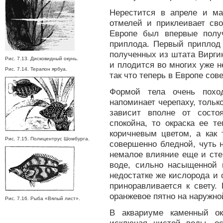
Нерестится в апреле и м
отмелей и приклеивает св
Европе был впервые полу
приплода. Первый приплод 
полученных из штата Виргин
Рис. 7.13. Дисковидный окунь.
и плодится во многих уже н
Рис. 7.14. Терапон ярбуа.
так что теперь в Европе со
Формой тела очень похо
напоминает черепаху, тольк
зависит вполне от состо
спокойна, то окраска ее т
коричневым цветом, а как 
Рис. 7.15. Полицентрус Шомбурга.
совершенно бледной, чуть н
немалое влияние еще и сте
воде, сильно насыщенной 
недостатке же кислорода и 
приноравливается к свету.
оранжевое пятно на наружно
Рис. 7.16. Рыба «Вялый лист».
В аквариуме каменный ок