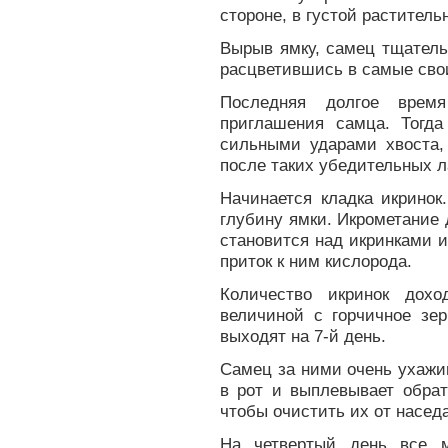
стороне, в густой раститель
Вырыв ямку, самец тщательн
расцветившись в самые свои
Последняя долгое врем
приглашения самца. Тогда
сильными ударами хвоста, 
после таких убедительных ла
Начинается кладка икринок
глубину ямки. Икрометание 
становится над икринками и
приток к ним кислорода.
Количество икринок дохо
величиной с горчичное зер
выходят на 7-й день.
Самец за ними очень ухажив
в рот и выплевывает обрат
чтобы очистить их от насе
На четвертый день все м