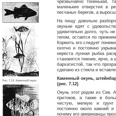
чрезвычайно тоненькая, 
маленькие отверстия в р
песчаных берегов, а выросш
На пищу довольно разборч
окуньки едят с удовольст
удивительно долго, чуть н
телом, остается по прежне
Кормить его следует понемн
охотно и постоянно укрыва
нереста лунная рыбка раск
становятся темнее, ярче, а 
бархатистой, так что прозр
сделано из стекла и вставле
Каменный окунь, штейнбарш
Рис. 7.12. Каменный окунь.
(рис. 7.12)
Окунь этот родом из Сев. 
притоков, а также в бол
чистую, мелкую и грунт 
постоянно около камней и
почему его американцы про