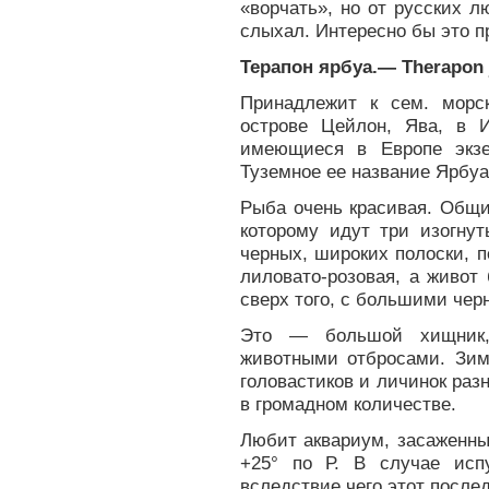
«ворчать», но от русских л
слыхал. Интересно бы это п
Терапон ярбуа.— Therapon ja
Принадлежит к сем. морск
острове Цейлон, Ява, в 
имеющиеся в Европе экзе
Туземное ее название Ярбуа
Рыба очень красивая. Общи
которому идут три изогнут
черных, широких полоски, 
лиловато-розовая, а живот
сверх того, с большими чер
Это — большой хищник,
животными отбросами. Зим
головастиков и личинок раз
в громадном количестве.
Любит аквариум, засаженны
+25° по Р. В случае исп
вследствие чего этот послед