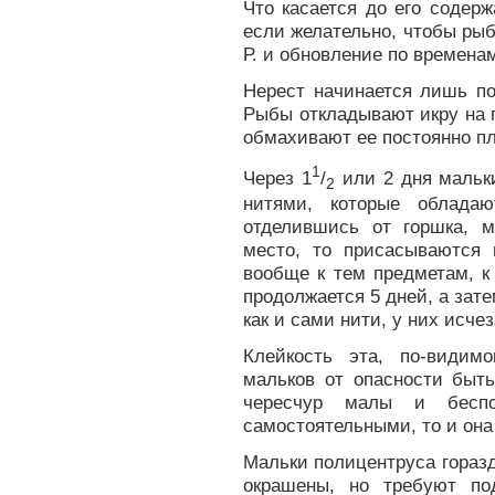
Что касается до его содер
если желательно, чтобы рыб
Р. и обновление по времена
Нерест начинается лишь по
Рыбы откладывают икру на 
обмахивают ее постоянно п
1
Через 1
/
или 2 дня мальк
2
нитями, которые обладаю
отделившись от горшка, 
место, то присасываются
вообще к тем предметам, к
продолжается 5 дней, а зате
как и сами нити, у них исчез
Клейкость эта, по-видим
мальков от опасности быт
чересчур малы и беспо
самостоятельными, то и она 
Мальки полицентруса гораз
окрашены, но требуют по