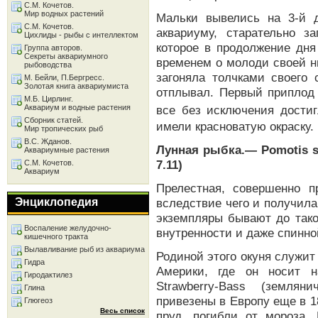
С.М. Кочетов.
Мир водных растений
Мальки вывелись на 3-й 
С.М. Кочетов.
аквариуму, старательно з
Цихлиды - рыбы с интеллектом
которое в продолжение дня
Группа авторов.
Секреты аквариумного
временем о молоди своей ни
рыбоводства
загоняла толчками своего 
М. Бейли, П.Бергресс.
Золотая книга аквариумиста
отплывал. Первый приплод 
М.Б. Цирлинг.
все без исключения дости
Аквариум и водные растения
Сборник статей.
имели красноватую окраску.
Мир тропических рыб
В.С. Жданов.
Лунная рыбка.— Pomotis sp
Аквариумные растения
7.11)
С.М. Кочетов.
Аквариум
Прелестная, совершенно п
Энциклопедия
вследствие чего и получил
экземпляры бывают до тако
Воспаление желудочно-
внутренности и даже спинно
кишечного тракта
Вылавливание рыб из аквариума
Родиной этого окуня служит
Гидра
Америки, где он носит н
Гиродактилез
Strawberry-Bass (земля
Глина
привезены в Европу еще в 18
Глюгеоз
Весь список
пруд, погибли от мороза.