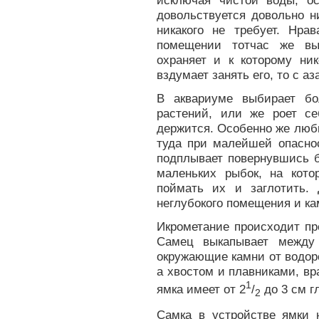
исключая чистой воды, ос
довольствуется довольно н
никакого не требует. Нра
помещении тотчас же выб
охраняет и к которому ник
вздумает занять его, то с аз
В аквариуме выбирает бо
растений, или же роет се
держится. Особенно же люб
туда при малейшей опаснос
подплывает повернувшись б
маленьких рыбок, на кото
поймать их и заглотить.
неглубокого помещения и ка
Икрометание происходит пр
Самец выкапывает между 
окружающие камни от водоро
а хвостом и плавниками, вр
1
ямка имеет от 2
/
до 3 см г
2
Самка в устройстве ямки 