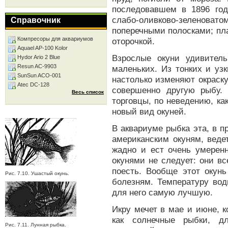
последовавшем в 1896 год
слабо-оливково-зеленова
Справочник
поперечными полосками; пл
Компресоры для аквариумов
оторочкой.
Aquael AP-100 Kolor
Взрослые окуни удивител
Hydor Ario 2 Blue
Resun AC-9903
маленьких. Из тонких и уз
SunSun ACO-001
настолько изменяют окраску
Atec DC-128
совершенно другую рыбу.
Весь список
торговцы, по неведению, ка
новый вид окуней.
В аквариуме рыбка эта, в 
американским окуням, веде
жадно и ест очень умеренн
окунями не следует: они в
поесть. Вообще этот окунь
Рис. 7.10. Ушастый окунь.
болезням. Температуру вод
для него самую лучшую.
Икру мечет в мае и июне, к
как солнечные рыбки, д
Рис. 7.11. Лунная рыбка.