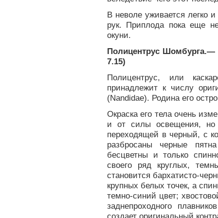
В неволе уживается легко и 
рук. Приплода пока еще не
окуни.
Полицентрус Шомбурга.— Po
7.15)
Полицентрус, или каскар
принадлежит к числу ори
(Nandidae). Родина его остр
Окраска его тела очень изме
и от силы освещения, но 
переходящей в черный, с 
разбросаны черные пятна
бесцветны и только спин
своего ряд круглых, тем
становится бархатисто-чер
крупных белых точек, а сп
темно-синий цвет; хвостово
заднепроходного плавнико
создает оригинальный контр