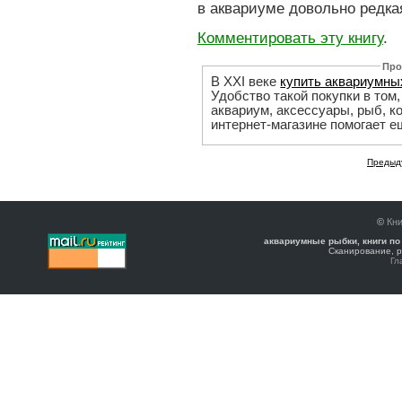
в аквариуме довольно редка
Комментировать эту книгу
.
Про
В XXI веке
купить аквариумны
Удобство такой покупки в том
аквариум, аксессуары, рыб, к
интернет-магазине помогает е
Предыд
©
Кни
аквариумные рыбки, книги по
Сканирование, р
Гл