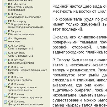
В.А. Михайлов.
Родиной настоящего вида сч
Все о гуппи и других
живородящих
местность на восток от Скал
М.Н. Ильин.
Аквариумное рыбоводство
По форме тела (судя по ри
Г.Р. Аксельрод,
имеет только жаберный в
У. Вордеруинклер.
Энциклопедия аквариумиста
этот последний.
Р. Ласуков.
Обитатели водоемов
Окраска его оливково-зел
Л.И. Медведев.
поперечными темными поло
Аквариум
С.М. Кочетов.
розовой оторочкой. Спи
Советы и рецепты-1
заднепроходного плавника г
С.М. Кочетов.
Советы и рецепты-2
В Европу был ввезен сначал
С.М. Кочетов.
Карликовые цихлиды
затем в нескольких экземп
С.М. Кочетов.
теперь и размножился. Разм
Цихлиды Великих Африканских
озер
промежуток этот рыбы да
С.М. Кочетов.
служила им глиняная, напо
Барбусы и расборы
аквариума, где они жили
С.М. Кочетов.
Пресноводные акулы и
тщательно оберегал, пока 
тропические вьюны
икрометание. Выметываемые
С.М. Кочетов.
Лабиринтовые и радужницы
существовании можно было 
С.М. Кочетов.
самец набрасывался на все
Дискусы - короли аквариума