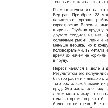
теперь их стали называть к
Размножителем их на это
Бертран. Приобретя 23 ма
парижского торговца рыба
окрестностях Версаля, и
ширины. Глубина пруда у о
другого сходила на нет. 
солнечные рыбки, лини и к
меньше вершка, но к конц
половозрелыми, выметали ик
время их ничем не кормили 
в пруду.
Нерест начался в июле и д
Результатом его получилис
быстро расти и к январю ста
того роста, какой имели их
пруд. Это заставило пред
летом метать икру, что на 
года во время нереста бы
более сотни гнезд. Все 