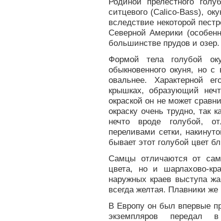
Родиной прелестного голуб
ситцевого (Calico-Bass), ок
вследствие некоторой пест
Северной Америки (особенн
большинстве прудов и озер.
Формой тела голубой ок
обыкновенного окуня, но с
овальнее. Характерной е
крышках, образующий нечт
окраской он не может сравн
окраску очень трудно, так к
нечто вроде голубой, о
переливами сетки, накинут
бывает этот голубой цвет бл
Самцы отличаются от сам
цвета, но и шарлахово-кр
наружных краев выступа жа
всегда желтая. Плавники же к
В Европу он был впервые при
экземпляров передал в