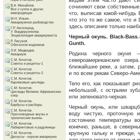
видам этим часто дают си
В.А. Михайлов.
сочиняют свои собственные,
Все о гуппи и других
что, выписав какой-нибудь 
живородящих
М.Н. Ильин.
что это то же самое, что и 
Аквариумное рыбоводство
здесь описание только наиб
Г.Р. Аксельрод,
У. Вордеруинклер.
Энциклопедия аквариумиста
Черный окунь. Black-Bass.
Р. Ласуков.
Gunth.
Обитатели водоемов
Л.И. Медведев.
Родина черного окуня 
Аквариум
североамериканские озер
С.М. Кочетов.
Советы и рецепты-1
ближайшие реки, а затем, 
С.М. Кочетов.
и по всем рекам Северо-Аме
Советы и рецепты-2
С.М. Кочетов.
Карликовые цихлиды
Тело его, как показывает ри
С.М. Кочетов.
небольшой, с острыми зуба
Цихлиды Великих Африканских
озер
или зеленовато-черная.
С.М. Кочетов.
Барбусы и расборы
Черный окунь, или шварцб
С.М. Кочетов.
воду чистую, проточную и
Пресноводные акулы и
тропические вьюны
состоянию температуры в
С.М. Кочетов.
конечно, раньше, в северн
Лабиринтовые и радужницы
крупную гальку и прежде, 
С.М. Кочетов.
Дискусы - короли аквариума
для этого место от грязи и 