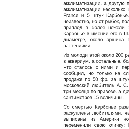
акклиматизации, а другую 
акклиматизации несколько 
France и 5 штук Карбонь
неизвестно, но от рыбок, по
приплод в более нежели 
Карбонье в имении его в Ш
диаметре, около аршина 
растениями.
Из молоди этой около 200 
в аквариум, а остальные, бо
Что сталось с ними и пе
сообщил, но только на с
продаже по 50 фр. за шту
московский любитель А. С.
три месяца по привозе, а др
сантиметров 15 величины.
Со смертью Карбонье раз
раскуплены любителями, ча
выписаны из Америки но
переменили свою кличку: 