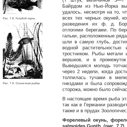
(7 штук, величиной 5—7
Байрдом из Нью-Йорка вы
удалось, несмотря на то, ч
всех тех черных окуней, к
Рис. 7.8. Голубой окунь.
разведения их ф. д. Бо
отлогими берегами. По бер
гальки, расположенные рядам
шли в самую глубь, дости
водной растительностью
тростником. Рыбы метали 
вершков, и в промежуто
Выведшаяся молодь тотчас
через 2 недели, когда дост
толпилась тучами в мел
гнездами и была сопровожд
Рис. 7.9. Солнечная рыбка.
сторожа, можно было сейчас
В настоящее время рыба эт
так как в Германии разводи
также и в прудах Зоологичес
Форелевый окунь, фореле
salmoides Gunth. (рис. 7.7)