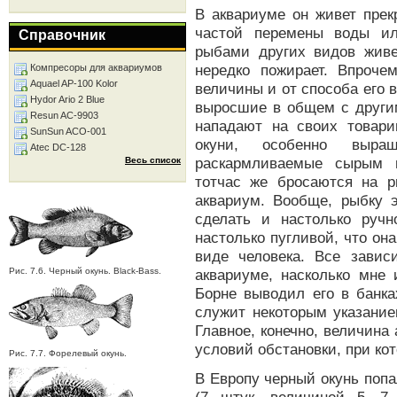
В аквариуме он живет прек
частой перемены воды и
Справочник
рыбами других видов живе
нередко пожирает. Впроче
Компресоры для аквариумов
Aquael AP-100 Kolor
величины и от способа его 
Hydor Ario 2 Blue
выросшие в общем с други
Resun AC-9903
нападают на своих товари
SunSun ACO-001
окуни, особенно выр
Atec DC-128
раскармливаемые сырым 
Весь список
тотчас же бросаются на 
аквариум. Вообще, рыбку 
сделать и настолько ручн
настолько пугливой, что он
виде человека. Все завис
Рис. 7.6. Черный окунь. Black-Bass.
аквариуме, насколько мне 
Борне выводил его в банка
служит некоторым указание
Главное, конечно, величина
условий обстановки, при кот
Рис. 7.7. Форелевый окунь.
В Европу черный окунь попа