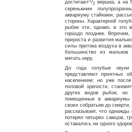
1
достигают
/
вершка, а на 
2
серенькими полупрозрач
аквариуму стайками, расс
стороны. Характерной голу
рыбки эти, однако, в это
гораздо позднее. Впрочем,
прироста и развития мальков
силы притока воздуха в ак
большинство из мальков 
метать икру.
До года голубые окуни
представляют приятных о
населением; но уже после
половой зрелости, становя
других видов рыбок, но 
помещенные в аквариумы 
своих собратьев до смерти, 
рассказывает, что однажды
потерял четырех самцов, тр
оставалось ни одного здоров