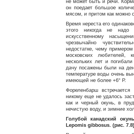
не может быть и речи. Корм
он поедает большое колич
мясом, и притом как можно 
Время нереста его одинаков
этого никогда не надо
искусственному насыщен
чрезвычайно чувствите
недостатке, чему примером
московских любителей, 
нескольких лет и погибали
дачу посажены были на ден
температуре воды очень вын
имеющей не более +6° Р.
Фореленбарш встречается
никому еще не удалось заст
как и черный окунь, в пру
нечистую воду, и зимние хо
Голубой канадский окунь
Lepomis gibbosus. (рис. 7.8