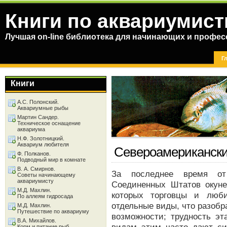
Книги по аквариумист
Лучшая on-line библиотека для начинающих и профес
Г
Книги
А.С. Полонский.
Аквариумные рыбы
Мартин Сандер.
Техническое оснащение
аквариума
Н.Ф. Золотницкий.
Аквариум любителя
Североамерикански
Ф. Полканов.
Подводный мир в комнате
В. А. Смирнов.
За последнее время от 
Советы начинающему
аквариумисту
Соединенных Штатов окуне
М.Д. Махлин.
которых торговцы и люби
По аллеям гидросада
отдельные виды, что разобр
М.Д. Махлин.
Путешествие по аквариуму
возможности; трудность эт
В.А. Михайлов.
Корм и питание рыб