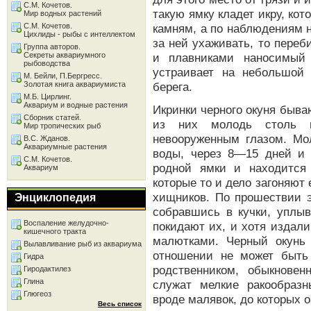
С.М. Кочетов.
такую ямку кладет икру, кот
Мир водных растений
С.М. Кочетов.
камням, а по наблюдениям н
Цихлиды - рыбы с интеллектом
за ней ухаживать, то переб
Группа авторов.
Секреты аквариумного
и плавниками наносимый
рыбоводства
устраивает на небольшой
М. Бейли, П.Бергресс.
Золотая книга аквариумиста
берега.
М.Б. Цирлинг.
Аквариум и водные растения
Икринки черного окуня быва
Сборник статей.
из них молодь столь 
Мир тропических рыб
невооруженным глазом. Мо
В.С. Жданов.
Аквариумные растения
воды, через 8—15 дней и
С.М. Кочетов.
родной ямки и находится
Аквариум
которые то и дело загоняют 
хищников. По прошествии э
Энциклопедия
собравшись в кучки, уплыв
Воспаление желудочно-
покидают их, и хотя издал
кишечного тракта
малютками. Черный окунь
Вылавливание рыб из аквариума
отношении не может быть
Гидра
родственником, обыкнове
Гиродактилез
Глина
служат мелкие ракообраз
Глюгеоз
вроде малявок, до которых о
Весь список