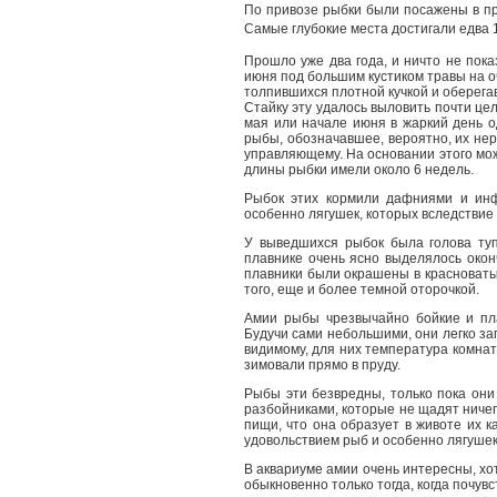
По привозе рыбки были посажены в пр
Самые глубокие места достигали едва 
Прошло уже два года, и ничто не пока
июня под большим кустиком травы на 
толпившихся плотной кучкой и оберега
Стайку эту удалось выловить почти цели
мая или начале июня в жаркий день 
рыбы, обозначавшее, вероятно, их нер
управляющему. На основании этого мож
длины рыбки имели около 6 недель.
Рыбок этих кормили дафниями и инф
особенно лягушек, которых вследствие 
У выведшихся рыбок была голова туп
плавнике очень ясно выделялось окон
плавники были окрашены в красноватый
того, еще и более темной оторочкой.
Амии рыбы чрезвычайно бойкие и пла
Будучи сами небольшими, они легко за
видимому, для них температура комнатн
зимовали прямо в пруду.
Рыбы эти безвредны, только пока они
разбойниками, которые не щадят ничего
пищи, что она образует в животе их к
удовольствием рыб и особенно лягушек
В аквариуме амии очень интересны, хо
обыкновенно только тогда, когда почув