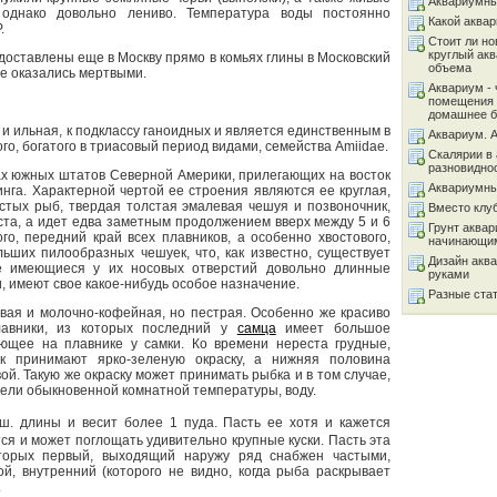
Аквариумны
 однако довольно лениво. Температура воды постоянно
Какой аква
.
Стоит ли но
круглый ак
 доставлены еще в Москву прямо в комьях глины в Московский
объема
се оказались мертвыми.
Аквариум - 
помещения 
домашнее б
 и ильная, к подклассу ганоидных и является единственным в
Аквариум. 
о, богатого в триасовый период видами, семейства Amiidae.
Скалярии в 
разновидно
ах южных штатов Северной Америки, прилегающих на восток
Аквариумны
нга. Характерной чертой ее строения являются ее круглая,
истых рыб, твердая толстая эмалевая чешуя и позвоночник,
Вместо клу
ста, а идет едва заметным продолжением вверх между 5 и 6
Грунт аква
го, передний край всех плавников, а особенно хвостового,
начинающи
ьших пилообразных чешуек, что, как известно, существует
Дизайн акв
е имеющиеся у их носовых отверстий довольно длинные
руками
и, имеют свое какое-нибудь особое назначение.
Разные ста
евая и молочно-кофейная, но пестрая. Особенно же красиво
авники, из которых последний у
самца
имеет большое
ующее на плавнике у самки. Ко времени нереста грудные,
 принимают ярко-зеленую окраску, а нижняя половина
ой. Такую же окраску может принимать рыбка и в том случае,
ели обыкновенной комнатной температуры, воду.
. длины и весит более 1 пуда. Пасть ее хотя и кажется
ся и может поглощать удивительно крупные куски. Пасть эта
торых первый, выходящий наружу ряд снабжен частыми,
й, внутренний (которого не видно, когда рыба раскрывает
.