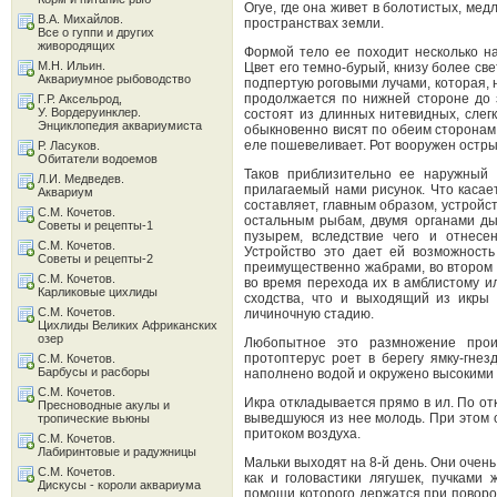
Огуе, где она живет в болотистых, ме
В.А. Михайлов.
пространствах земли.
Все о гуппи и других
живородящих
Формой тело ее походит несколько на
М.Н. Ильин.
Цвет его темно-бурый, книзу более св
Аквариумное рыбоводство
подпертую роговыми лучами, которая, 
продолжается по нижней стороне до 
Г.Р. Аксельрод,
У. Вордеруинклер.
состоят из длинных нитевидных, слег
Энциклопедия аквариумиста
обыкновенно висят по обеим сторонам
еле пошевеливает. Рот вооружен остры
Р. Ласуков.
Обитатели водоемов
Таков приблизительно ее наружный 
Л.И. Медведев.
прилагаемый нами рисунок. Что касает
Аквариум
составляет, главным образом, устройс
С.М. Кочетов.
остальным рыбам, двумя органами д
Советы и рецепты-1
пузырем, вследствие чего и отнесе
С.М. Кочетов.
Устройство это дает ей возможност
Советы и рецепты-2
преимущественно жабрами, во втором л
С.М. Кочетов.
во время перехода их в амблистому ил
Карликовые цихлиды
сходства, что и выходящий из икры
С.М. Кочетов.
личиночную стадию.
Цихлиды Великих Африканских
озер
Любопытное это размножение прои
протоптерус роет в берегу ямку-гнез
С.М. Кочетов.
Барбусы и расборы
наполнено водой и окружено высокими
С.М. Кочетов.
Икра откладывается прямо в ил. По отк
Пресноводные акулы и
выведшуюся из нее молодь. При этом 
тропические вьюны
притоком воздуха.
С.М. Кочетов.
Лабиринтовые и радужницы
Мальки выходят на 8-й день. Они очень
С.М. Кочетов.
как и головастики лягушек, пучками
Дискусы - короли аквариума
помощи которого держатся при поворо