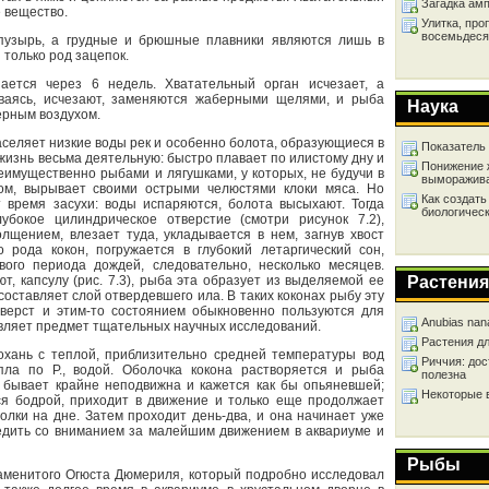
Загадка ам
е вещество.
Улитка, про
восемьдеся
пузырь, а грудные и брюшные плавники являются лишь в
 только род зацепок.
ется через 6 недель. Хватательный орган исчезает, а
иваясь, исчезают, заменяются жаберными щелями, и рыба
Наука
ерным воздухом.
населяет низкие воды рек и особенно болота, образующиеся в
Показатель
 жизнь весьма деятельную: быстро плавает по илистому дну и
Понижение 
еимущественно рыбами и лягушками, у которых, не будучи в
выморажив
ком, вырывает своими острыми челюстями клоки мяса. Но
Как создать
 время засухи: воды испаряются, болота высыхают. Тогда
биологичес
бокое цилиндрическое отверстие (смотри рисунок 7.2),
щением, влезает туда, укладывается в нем, загнув хвост
о рода кокон, погружается в глубокий летаргический сон,
ого периода дождей, следовательно, несколько месяцев.
ют, капсулу (рис. 7.3), рыба эта образует из выделяемой ее
Растения
составляет слой отвердевшего ила. В таких коконах рыбу эту
верст и этим-то состоянием обыкновенно пользуются для
Anubias nan
тавляет предмет тщательных научных исследований.
Растения д
охань с теплой, приблизительно средней температуры вод
Риччия: дос
пла по Р., водой. Оболочка кокона растворяется и рыба
полезна
 бывает крайне неподвижна и кажется как бы опьяневшей;
Некоторые 
тся бодрой, приходит в движение и только еще продолжает
голки на дне. Затем проходит день-два, и она начинает уже
ледить со вниманием за малейшим движением в аквариуме и
Рыбы
аменитого Огюста Дюмериля, который подробно исследовал