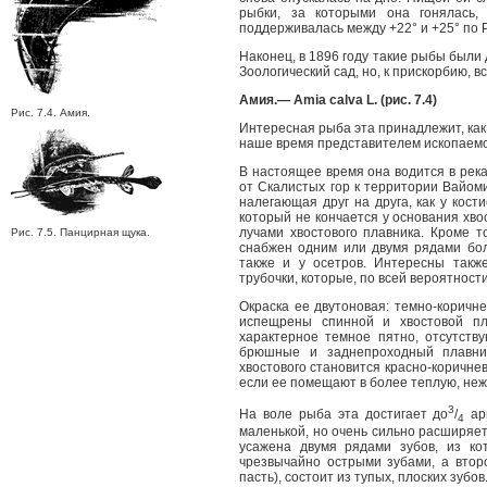
рыбки, за которыми она гонялась,
поддерживалась между +22° и +25° по Р
Наконец, в 1896 году такие рыбы были
Зоологический сад, но, к прискорбию, в
Амия.— Amia calva L. (рис. 7.4)
Рис. 7.4. Амия.
Интересная рыба эта принадлежит, как
наше время представителем ископаемог
В настоящее время она водится в рек
от Скалистых гор к территории Вайоми
налегающая друг на друга, как у кост
который не кончается у основания хво
лучами хвостового плавника. Кроме то
Рис. 7.5. Панцирная щука.
снабжен одним или двумя рядами бол
также и у осетров. Интересны такж
трубочки, которые, по всей вероятност
Окраска ее двутоновая: темно-коричн
испещрены спинной и хвостовой пл
характерное темное пятно, отсутств
брюшные и заднепроходный плавник
хвостового становится красно-коричнев
если ее помещают в более теплую, неж
3
На воле рыба эта достигает до
/
арш
4
маленькой, но очень сильно расширяет
усажена двумя рядами зубов, из ко
чрезвычайно острыми зубами, а второ
пасть), состоит из тупых, плоских зубов