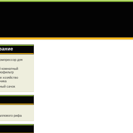
вание
омпрессор для
 комнатный
иофильтр
е хозяйство
чика
ный сачок
аллового рифа