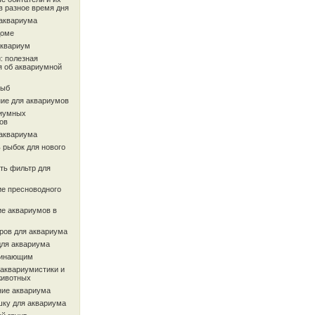
в разное время дня
 аквариума
доме
аквариум
: полезная
 об аквариумной
рыб
ие для аквариумов
иумных
ов
 аквариума
 рыбок для нового
ть фильтр для
ие пресноводного
ие аквариумов в
ров для аквариума
для аквариума
чинающим
 аквариумистики и
животных
ие аквариума
шку для аквариума