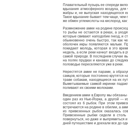
Плавательный пузырь ее спереди вилоо
вдыхания атмосферного воздуха, для 
жабры и, не выпуская находящегося е
Такое вдыхание бывает тем чаще, чем г
же обмен углекислоты на кислород, ка
Размножение амии на родине происходи
то рыбы не остаются в реках, а уходя
которые свивают наподобие гнезд, и ст
обыкновенно очень быстро, так как ч
оболочек икры появляются мальки. Пр
покидают молодь, которая в это вре
недель, а если реки начнут входить в 
самой природе. В последнем случае в
на полях прудках и канавах до следую
половодье переселяются уже в реки.
Нерестятся амии не парами, а образу
самцов, которые постоянно крутятся 
траве собакам, находящиеся на их пут
Выметываемые самкой икринки падают
поливают их своими молоками.
Введением амии в Европу мы обязаны ф
один раз из Нью-Йорка, а другой — и
состоял из 6 рыбок. При этом приве
встречаются на родине в обилии, а ам
из привезенных рыбок оказалась со
Привезенные рыбки сидели в столь 
повернуться, но даже и выпрямиться 
дней путешествие и доехали все до одн