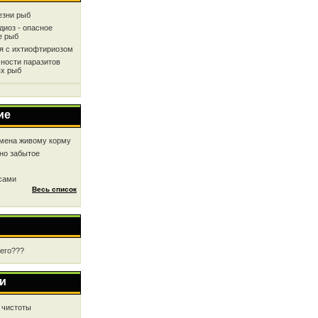
езни рыб
диоз - опасное
е рыб
ся с ихтиофтириозом
ности паразитов
х рыб
ие
мена живому корму
но забытое
 сами
Весь список
чего???
и
 чистоты