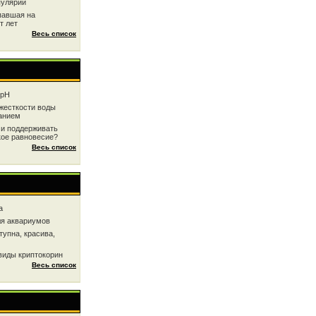
пулярии
павшая на
т лет
Весь список
 рН
жесткоcти воды
анием
 и поддерживать
кое равновесие?
Весь список
a
ля аквариумов
тупна, красива,
виды криптокорин
Весь список