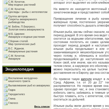
С.М. Кочетов.
аппарат этот выделяет из себя клейко
Мир водных растений
На животе их находится желточный 
С.М. Кочетов.
Цихлиды - рыбы с интеллектом
зачаточном виде и представляют собой
Группа авторов.
Превращение личинки в рыбу начина
Секреты аквариумного
жаберные пучки, постепенно укорач
рыбоводства
получает способность дышать атмосф
М. Бейли, П.Бергресс.
Золотая книга аквариумиста
Ильная рыба, как мы сейчас сказали, 
М.Б. Цирлинг.
период дождей. В это время она ведет
Аквариум и водные растения
охотится за водными обитателями, пр
Сборник статей.
состоянии поглотить их самих цели
Мир тропических рыб
проходит период дождей и наступает
В.С. Жданов.
ильная рыба проделывает в иле глу
Аквариумные растения
заканчивающееся мешкообразным утол
через голову, и, облекшись в особог
С.М. Кочетов.
Аквариум
продолжающийся до наступления нов
Кокон свой, или иначе, как его называ
телом слизи, а наружную его оболочку 
Энциклопедия
можно пересылать на целые тысячи 
доставления ее в Европу, где она сос
Воспаление желудочно-
По привозе такую
капсулу
кладут в л
кишечного тракта
Сред. Африки, т.е. от 20 до 22° те
Вылавливание рыб из аквариума
распрямляется. Но первое время она
однако проходит час, и она станови
Гидра
избегать света, забиваясь в темные у
Гиродактилез
быстро плавать, есть с аппетитом, с
Глина
охотиться за добычей.
Глюгеоз
Ильные рыбы жили долгое время у зн
Весь список