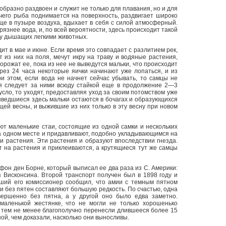
бразно раздвоен и служит не только для плавания, но и для
чего рыба поднимается на поверхность, раздвигает широко
ще в пузыре воздуха, вдыхает в себя с силой атмосферный.
рязнее вода, и, по всей вероятности, здесь происходит такой
к у дышащих легкими животных.
т в мае и июне. Если время это совпадает с разлитием рек,
т из них на поля, мечут икру на траву и водяные растения,
орожат ее, пока из нее не выведутся мальки, что происходит
ерез 24 часа некоторые яички начинают уже лопаться, и из
и этом, если вода не начнет сейчас убывать, то самцы не
мя следует за ними всюду стайкой еще в продолжение 2—3
русло, то уходят, предоставляя уход за своим потомством уже
ыведшиеся здесь мальки остаются в бочагах и образующихся
щей весны, и выжившие из них только в эту весну при новом
ют маленькие стаи, состоящие из одной самки и нескольких
на одном месте и придавливают, подобно укладывающимся на
и растения. Эти растения и образуют впоследствии гнезда.
 на растения и приклеиваются, а крутящиеся тут же самцы
он ден Борне, который выписал ее два раза из С. Америки:
з Висконсина. Второй транспорт получен был в 1898 году и
зший его комиссионер сообщил, что амии с темным пятном
ии без пятен составляют большую редкость. По счастью, одна
вершенно без пятна, а у другой оно было едва заметно.
маленькой жестянке, что не могли не только хорошенько
и тем не менее благополучно перенесли длившееся более 15
ой, чем доказали, насколько они выносливы.