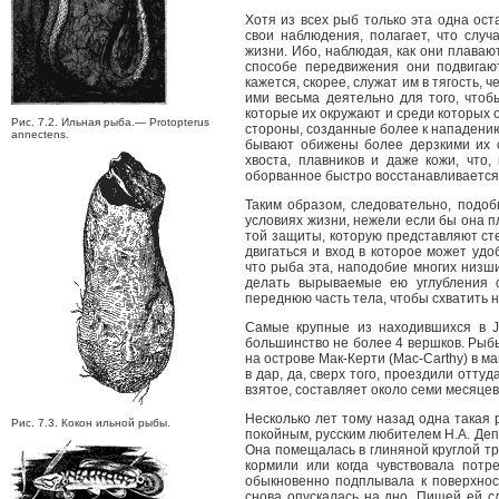
Хотя из всех рыб только эта одна ос
свои наблюдения, полагает, что слу
жизни. Ибо, наблюдая, как они плава
способе передвижения они подвигаю
кажется, скорее, служат им в тягость, 
ими весьма деятельно для того, что
которые их окружают и среди которых о
Рис. 7.2. Ильная рыба.— Protopterus
стороны, созданные более к нападению
annectens.
бывают обижены более дерзкими их с
хвоста, плавников и даже кожи, что,
оборванное быстро восстанавливается
Таким образом, следовательно, подоб
условиях жизни, нежели если бы она п
той защиты, которую представляют сте
двигаться и вход в которое может уд
что рыба эта, наподобие многих низши
делать вырываемые ею углубления 
переднюю часть тела, чтобы схватить
Самые крупные из находившихся в Ja
большинство не более 4 вершков. Рыбы
на острове Мак-Керти (Mac-Carthy) в м
в дар, да, сверх того, проездили отту
взятое, составляет около семи месяцев
Несколько лет тому назад одна такая
Рис. 7.3. Кокон ильной рыбы.
покойным, русским любителем Н.А. Деп
Она помещалась в глиняной круглой тр
кормили или когда чувствовала потр
обыкновенно подплывала к поверхност
снова опускалась на дно. Пищей ей с