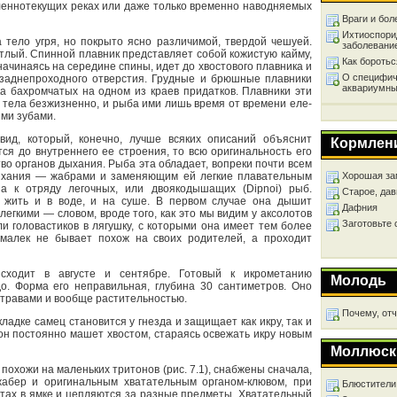
дленнотекущих реках или даже только временно наводняемых
Враги и бол
Ихтиоспори
 тело угря, но покрыто ясно различимой, твердой чешуей.
заболевани
етлый. Спинной плавник представляет собой кожистую кайму,
Как бороть
начинаясь на середине спины, идет до хвостового плавника и
О специфич
заднепроходного отверстия. Грудные и брюшные плавники
аквариумны
ка бахромчатых на одном из краев придатков. Плавники эти
 тела безжизненно, и рыба ими лишь время от времени еле-
ми зубами.
вид, который, конечно, лучше всяких описаний объяснит
Кормлен
ся до внутреннего ее строения, то всю оригинальность его
тво органов дыхания. Рыба эта обладает, вопреки почти всем
ыхания — жабрами и заменяющим ей легкие плавательным
Хорошая за
на к отряду легочных, или двоякодышащих (Dipnoi) рыб.
Старое, дав
ь жить и в воде, и на суше. В первом случае она дышит
Дафния
егкими — словом, вроде того, как это мы видим у аксолотов
Заготовьте
и головастиков в лягушку, с которыми она имеет тем более
 малек не бывает похож на своих родителей, а проходит
сходит в августе и сентябре. Готовый к икрометанию
Молодь
до. Форма его неправильная, глубина 30 сантиметров. Оно
 травами и вообще растительностью.
Почему, от
ладке самец становится у гнезда и защищает как икру, так и
он постоянно машет хвостом, стараясь освежать икру новым
Моллюск
 похожи на маленьких тритонов (рис. 7.1), снабжены сначала,
 жабер и оригинальным хватательным органом-клювом, при
Блюстители
тах в ямке и цепляются за разные предметы. Хватательный