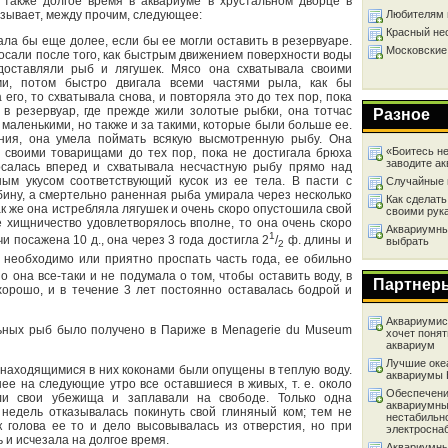
 также долгое время в аквариуме в хрустальном дворце в
азывает, между прочим, следующее:
Любителям 
Красный не
ла бы еще долее, если бы ее могли оставить в резервуаре.
Московские
осали после того, как быстрым движением поверхности воды
доставляли рыб и лягушек. Мясо она схватывала своими
ми, потом быстро двигала всеми частями рыла, как бы
его, то схватывала снова, и повторяла это до тех пор, пока
 в резервуар, где прежде жили золотые рыбки, она тотчас
Разное
а маленькими, но также и за такими, которые были больше ее.
ия, она умела поймать всякую высмотренную рыбу. Она
«Боитесь не
своими товарищами до тех пор, пока не достигала брюха
заводите а
осалась вперед и схватывала несчастную рыбу прямо над
ым укусом соответствующий кусок из ее тела. В пасти с
Случайные 
бину, а смертельно раненная рыба умирала через несколько
Как сделать
ак же она истребляла лягушек и очень скоро опустошила свой
своими рук
е хищничество удовлетворялось вполне, то она очень скоро
Аквариумный
1
и посажена 10 д., она через 3 года достигла 2
/
ф. длины и
выбрать
2
 необходимо или приятно проспать часть года, ее обильно
 она все-таки и не подумала о том, чтобы оставить воду, в
Партнер
 хорошо, и в течение 3 лет постоянно оставалась бодрой и
Аквариумист
льных рыб было получено в Париже в Menagerie du Museum
хочет понят
аквариум
Лучшие оке
 находящимися в них коконами были опущены в теплую воду.
аквариумы
нее на следующие утро все оставшиеся в живых, т. е. около
Обеспечени
ли свои убежища и заплавали на свободе. Только одна
аквариумны
 недель отказывалась покинуть свой глиняный ком; тем не
нестабильн
к голова ее то и дело высовывалась из отверстия, но при
электросна
и исчезала на долгое время.
Аквариумны