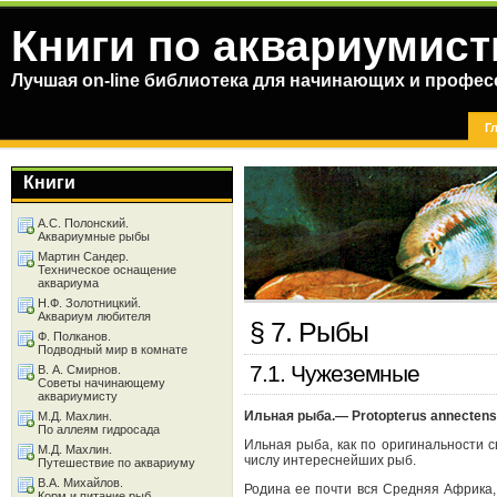
Книги по аквариумист
Лучшая on-line библиотека для начинающих и профес
Г
Книги
А.С. Полонский.
Аквариумные рыбы
Мартин Сандер.
Техническое оснащение
аквариума
Н.Ф. Золотницкий.
Аквариум любителя
§ 7. Рыбы
Ф. Полканов.
Подводный мир в комнате
7.1. Чужеземные
В. А. Смирнов.
Советы начинающему
аквариумисту
Ильная рыба.— Protopterus annectens 
М.Д. Махлин.
По аллеям гидросада
Ильная рыба, как по оригинальности с
М.Д. Махлин.
числу интереснейших рыб.
Путешествие по аквариуму
В.А. Михайлов.
Родина ее почти вся Средняя Африка,
Корм и питание рыб