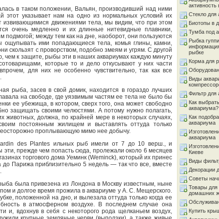
активность 
талась в таком положении, Вальян, производивший над ними
Стекло для
чай этот указывает нам на одно из нормальных условий их
ют извивающимися движениями тела, мы видим, что при этом
Биотопы в 
тся очень медленно и их длинные нитевидные плавники,
Тумба под 
чем подмогой; между тем как на дне, наоборот, они пользуются
Рыбка гуппи
бы ощупывать ими попадающиеся тела, комья глины, камни,
информация
ни скользят с проворством, подобно змеям и угрям. С другой
рыбке
, чем к защите, рыбы эти в наших аквариумах каждую минуту
Корма для 
отоварищами, которые то и дело откусывают у них части
 впрочем, для них не особенно чувствительно, так как все
Оборудован
.
Виды аквар
компрессор
ная рыба, засев в свой домик, находится в гораздо лучших
Фильтр для
лавала на свободе, где уязвимым частям ее тела не было бы
Как выбрать
нки ее убежища, в котором, сверх того, она может свободно
аквариума?
обно защищать своими челюстями. А потому нужно полагать,
х животных, должна, по крайней мере в некоторых случаях,
Как подобра
аквариума
своим постоянным жилищем и выставлять оттуда только
 неосторожно проплывающую мимо нее добычу.
Изготовлен
аквариума
rdin des Plantes ильных рыб имели от 7 до 10 верш., и
Изготовлен
 эти, прежде чем попасть сюда, пролежали около 6 месяцев
Киеве
агазинах торгового дома Уеминк (Weminck), который их принес
Виды фильт
да до Парижа приблизительно 5 недель — так что все, вместе
Декорации 
.
Советы на
 рыба была привезена из Лондона в Москву известным, ныне
Товары для
пом и долгое время прожила в аквариуме у А. С. Мещерского.
домашних 
убке, положенной на дно, и вылезала оттуда только когда ее
Обслуживан
ебность в атмосферном воздухе. В последнем случае она
и и, вдохнув в себя с некоторого рода щелканьем воздух,
Купить кры
лужили крупные земляные черви (выползки), а также живые