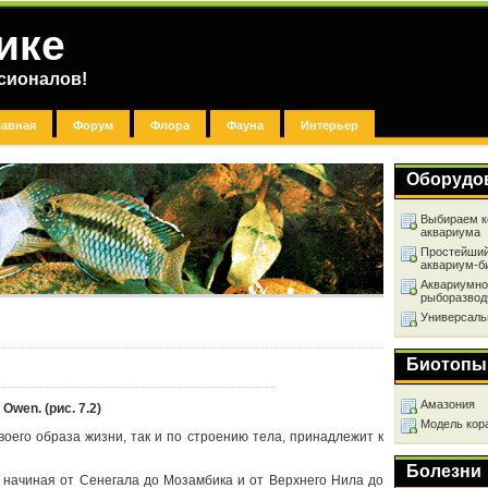
ике
сионалов!
лавная
Форум
Флора
Фауна
Интерьер
Оборудо
Выбираем к
аквариума
Простейший
аквариум-б
Аквариумно
рыборазвод
Универсаль
Биотопы
Амазония
Owen. (рис. 7.2)
Модель кор
воего образа жизни, так и по строению тела, принадлежит к
Болезни
 начиная от Сенегала до Мозамбика и от Верхнего Нила до