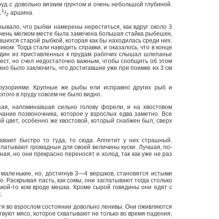
уд с довольно вязким грунтом и очень небольшой глубиной.
1
1
/
аршина.
2
зывало, что рыбки намерены нереститься, как вдруг около 3
очень мелком месте была замечена большая стайка рыбешек,
вшихся старой рыбкой, которая как бы находилась среди них.
ком. Тогда стали наводить справки, и оказалось, что в конце
один из приставленных к прудам рабочих слышал шлепанье
ест, но счел недостаточно важным, чтобы сообщить об этом
но было заключить, что достигавшие уже при поимке их 3 см
узориями. Крупные же рыбы ели исправно других рыб и
этого в пруду совсем не было видно.
ая, напоминавшая сильно голову форели, и на хвостовом
чание позвоночника, которое у взрослых едва заметно. Все
 цвет, особенно же хвостовой, который снабжен был, сверх
вают быстро то туда, то сюда. Аппетит у них страшный.
глатывают громадные для своей величины куски. Лучшая, по-
ая, но они прекрасно переносят и холод, так как уже не раз
 маленькие, но, достигнув 3—4 вершков, становятся истыми
. Раскрывая пасть, как сомы, они заглатывают тогда столько
акой-то ком вроде мешка. Кроме сырой говядины они едят с
.
тя во взрослом состоянии довольно ленивы. Они оживляются
ствуют мясо, которое схватывают не только во время падения,