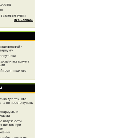
цихлид
он
 вуалевые гуппи
Весь список
приятностей -
квариум»
попутчики
 дизайн аквариума
ами
 грунт и как его
ы
ика для тех, кто
ь, а не просто купить
анариумы и
 Крыма
е надежности
х систем при
ом
бжении
е обитатели и их