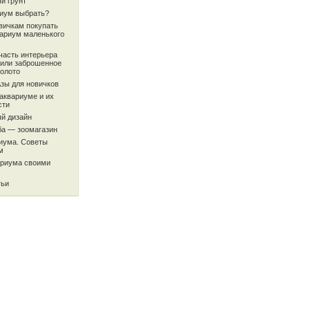
й грунт
риум выбрать?
вичкам покупать
вариум маленького
часть интерьера
или заброшенное
олото
Азы для новичков
аквариуме и их
сти
й дизайн
ба — зоомагазин
риума. Советы
м
ариума своими
тьи