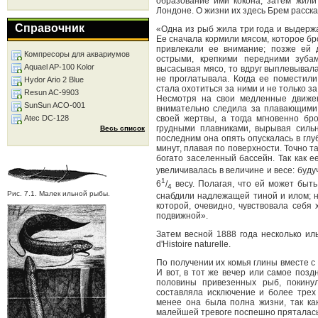
образование ими кокона; затем жили
Лондоне. О жизни их здесь Брем расск
Справочник
«Одна из рыб жила три года и выдержа
Ее сначала кормили мясом, которое бр
привлекали ее внимание; позже ей 
Компресоры для аквариумов
острыми, крепкими передними зуба
Aquael AP-100 Kolor
высасывая мясо, то вдруг выплевывала 
не проглатывала. Когда ее поместили
Hydor Ario 2 Blue
стала охотиться за ними и не только з
Resun AC-9903
Несмотря на свои медленные движен
SunSun ACO-001
внимательно следила за плавающими 
Atec DC-128
своей жертвы, а тогда мгновенно бр
грудными плавниками, вырывая сильн
Весь список
последним она опять опускалась в глу
минут, плавая по поверхности. Точно т
богато заселенный бассейн. Так как е
увеличивалась в величине и весе: будуч
1
6
/
весу. Полагая, что ей может быть
4
Рис. 7.1. Малек ильной рыбы.
снабдили надлежащей тиной и илом; но
которой, очевидно, чувствовала себя
подвижной».
Затем весной 1888 года несколько и
d'Histoire naturelle.
По получении их комья глины вместе с
И вот, в тот же вечер или самое позд
половины привезенных рыб, покину
составляла исключение и более трех
менее она была полна жизни, так ка
малейшей тревоге поспешно пряталась 