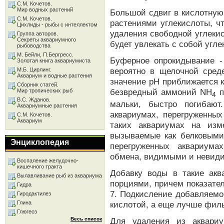
С.М. Кочетов.
Мир водных растений
Большой сдвиг в кислотную
С.М. Кочетов.
растениями углекислоты, ч
Цихлиды - рыбы с интеллектом
удаления свободной углеки
Группа авторов.
Секреты аквариумного
будет увлекать с собой угле
рыбоводства
М. Бейли, П.Бергресс.
Буферное опрокидывание -
Золотая книга аквариумиста
вероятно в щелочной среде
М.Б. Цирлинг.
Аквариум и водные растения
значение рН приближается 
Сборник статей.
безвредный аммоний NH
п
Мир тропических рыб
4
В.С. Жданов.
мальки, быстро погибают
Аквариумные растения
аквариумах, перегруженны
С.М. Кочетов.
Аквариум
таких аквариумах на изм
вызываемые как белковым
Энциклопедия
перегруженных аквариума
обмена, видимыми и невид
Воспаление желудочно-
кишечного тракта
Добавку воды в такие ак
Вылавливание рыб из аквариума
порциями, причем показате
Гидра
7. Подкисление добавляем
Гиродактилез
кислотой, а еще лучше фил
Глина
Глюгеоз
Для удаления из аквари
Весь список