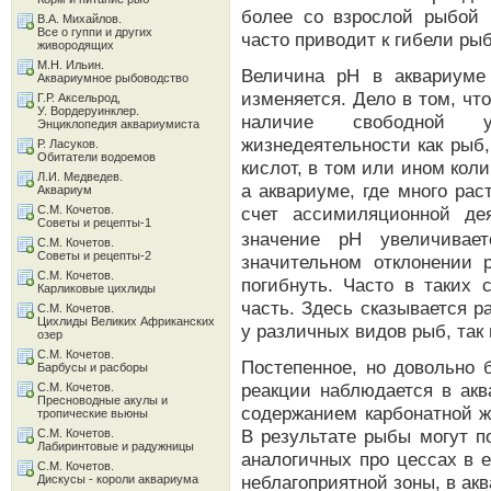
более со взрослой рыбой р
В.А. Михайлов.
Все о гуппи и других
часто приводит к гибели рыб
живородящих
М.Н. Ильин.
Величина рН в аквариуме
Аквариумное рыбоводство
изменяется. Дело в том, чт
Г.Р. Аксельрод,
У. Вордеруинклер.
наличие свободной уг
Энциклопедия аквариумиста
жизнедеятельности как рыб,
Р. Ласуков.
Обитатели водоемов
кислот, в том или ином коли
Л.И. Медведев.
а аквариуме, где много рас
Аквариум
С.М. Кочетов.
счет ассимиляционной де
Советы и рецепты-1
значение рН увеличивае
С.М. Кочетов.
Советы и рецепты-2
значительном отклонении 
С.М. Кочетов.
погибнуть. Часто в таких 
Карликовые цихлиды
часть. Здесь сказывается р
С.М. Кочетов.
Цихлиды Великих Африканских
у различных видов рыб, так
озер
С.М. Кочетов.
Постепенное, но довольно 
Барбусы и расборы
реакции наблюдается в акв
С.М. Кочетов.
Пресноводные акулы и
содержанием карбонатной ж
тропические вьюны
В результате рыбы могут п
С.М. Кочетов.
Лабиринтовые и радужницы
аналогичных про цессах в 
С.М. Кочетов.
неблагоприятной зоны, в ак
Дискусы - короли аквариума