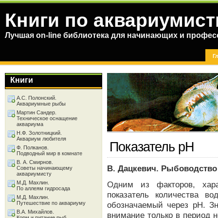
Книги по аквариумист
Лучшая on-line библиотека для начинающих и профес
Г
Книги
А.С. Полонский.
Аквариумные рыбы
Мартин Сандер.
Техническое оснащение
аквариума
Н.Ф. Золотницкий.
Аквариум любителя
Показатель рН
Ф. Полканов.
Подводный мир в комнате
В. А. Смирнов.
В. Дацкевич. Рыбоводство
Советы начинающему
аквариумисту
М.Д. Махлин.
Одним из факторов, хара
По аллеям гидросада
показатель количества в
М.Д. Махлин.
Путешествие по аквариуму
обозначаемый через рH. З
В.А. Михайлов.
внимание только в период 
Корм и питание рыб