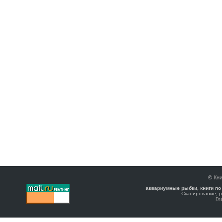
©
Кни
аквариумные рыбки, книги по
Сканирование, р
Гл