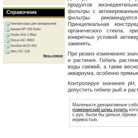
продуктов жизнедеятельн
фильтры с активированны
Справочник
фильтры рекомендует
Принципиальная конструк
Компресоры для аквариумов
Aquael AP-100 Kolor
органического стекла, п
Hydor Ario 2 Blue
конкретных условий активи
Resun AC-9903
заменять.
SunSun ACO-001
Atec DC-128
При резких изменениях знач
Весь список
и растения. Гибель растен
воды свежей, а также весн
аквариума, особенно прямы
Контролируя значения рН
допустить гибели рыб и рас
Маленькте декоративные соба
померанский шпиц купить
кото
с рук, были бы деньги. Щенк
игривостью.