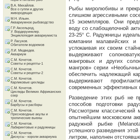
В.А. Михайлов.
Рыбы миролюбивы и прекра
Все о гуппи и других
живородящих
слишком агрессивными сосе
М.Н. Ильин.
15 экземпляров. Они пред
Аквариумное рыбоводство
воду со слабощелочной акти
Г.Р. Аксельрод,
У. Вордеруинклер.
23-25° С. Радужницы идеал
Энциклопедия аквариумиста
компании малавийских и 
Р. Ласуков.
Обитатели водоемов
успокаивая их своим стайн
Л.И. Медведев.
выдерживают солоновату
Аквариум
С.М. Кочетов.
мангровых и других соло
Советы и рецепты-1
мангров» серии «Необычны
С.М. Кочетов.
Советы и рецепты-2
обеспечить надлежащий ка
С.М. Кочетов.
выдерживают профилакт
Карликовые цихлиды
современных эффективных п
С.М. Кочетов.
Цихлиды Великих Африканских
озер
Разведение этих рыб не п
С.М. Кочетов.
способов подготовки рад
Барбусы и расборы
Рассмотрим классический м
С.М. Кочетов.
Пресноводные акулы и
опытнейшим московским акв
тропические вьюны
радужной рыбке (Melanota
С.М. Кочетов.
Лабиринтовые и радужницы
успешного разведения этой
С.М. Кочетов.
литром, наполнен отстоявше
Дискусы - короли аквариума