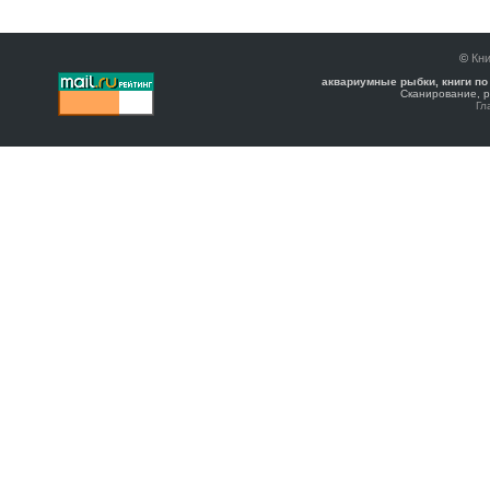
©
Кни
аквариумные рыбки, книги по
Сканирование, р
Гл