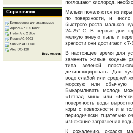
поглощают кислород, необх
Мальки появляются из икры ч
Справочник
по поверхности, и число
Компресоры для аквариумов
быстрого роста мальков ну
Aquael AP-100 Kolor
24-25° С. В первые дни к
Hydor Ario 2 Blue
мелкую живую пыль и пере
Resun AC-9903
зрелости они достигают к 7-
SunSun ACO-001
Atec DC-128
В настоящее время для ус
Весь список
заменить живые водные р
типа зеленой пластико
дезинфицировать. Для лу
воде слабой или средней ж
морскую или обычную п
Выкармливать молодь мож
«Тетрад мин» или «Нески
поверхность воды выростно
корм с поверхности и в то
периодически тщательно оч
избежание загрязнения воды
К сожалению, окраска ма