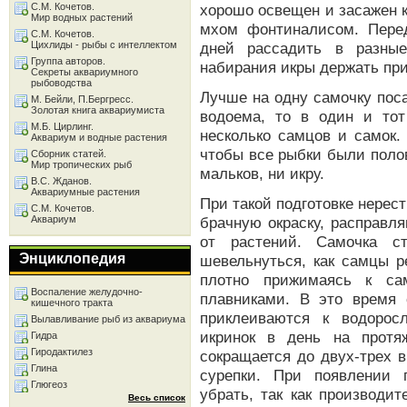
С.М. Кочетов.
хорошо освещен и засажен 
Мир водных растений
мхом фонтиналисом. Пере
С.М. Кочетов.
Цихлиды - рыбы с интеллектом
дней рассадить в разны
Группа авторов.
набирания икры держать при
Секреты аквариумного
рыбоводства
Лучше на одну самочку пос
М. Бейли, П.Бергресс.
Золотая книга аквариумиста
водоема, то в один и то
М.Б. Цирлинг.
несколько самцов и самок.
Аквариум и водные растения
чтобы все рыбки были поло
Сборник статей.
Мир тропических рыб
мальков, ни икру.
В.С. Жданов.
Аквариумные растения
При такой подготовке нерес
С.М. Кочетов.
Аквариум
брачную окраску, расправл
от растений. Самочка с
Энциклопедия
шевельнуться, как самцы р
плотно прижимаясь к са
Воспаление желудочно-
плавниками. В это время 
кишечного тракта
приклеиваются к водорос
Вылавливание рыб из аквариума
икринок в день на протя
Гидра
Гиродактилез
сокращается до двух-трех в
Глина
сурепки. При появлении 
Глюгеоз
убрать, так как производит
Весь список