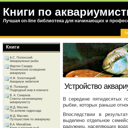
Книги по аквариумист
Лучшая on-line библиотека для начинающих и профес
Г
Книги
А.С. Полонский.
Аквариумные рыбы
Мартин Сандер.
Техническое оснащение
аквариума
Н.Ф. Золотницкий.
Аквариум любителя
Устройство аквар
Ф. Полканов.
Подводный мир в комнате
В. А. Смирнов.
В середине пятидесятых г
Советы начинающему
аквариумисту
рыбки, которых раньше относ
М.Д. Махлин.
По аллеям гидросада
Впоследствии в результа
М.Д. Махлин.
Путешествие по аквариуму
выделено отдельное семейс
В.А. Михайлов.
радужниц, населяющих водо
Корм и питание рыб