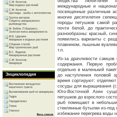
общества любителей п
С.М. Кочетов.
Мир водных растений
международные и национа
С.М. Кочетов.
посвященные различным ас
Цихлиды - рыбы с интеллектом
многие десятилетия селек
Группа авторов.
Секреты аквариумного
породы петушков самой раз
рыбоводства
почти белой, до практичес
М. Бейли, П.Бергресс.
Золотая книга аквариумиста
разнообразны: красный, син
М.Б. Цирлинг.
появились варианты с разд
Аквариум и водные растения
плавником, пышным вуалевы
Сборник статей.
Мир тропических рыб
т.п.
В.С. Жданов.
Аквариумные растения
Из-за драчливости самцов 
С.М. Кочетов.
Аквариум
содержания. Первую проб
отдельно в маленький паке
Энциклопедия
до наступления половой з
время сортируют: отделяют
Воспаление желудочно-
сосуды для выращивания (с
кишечного тракта
Юго-Восточной Азии сущ
Вылавливание рыб из аквариума
петушков до взрослого сост
Гидра
Гиродактилез
рыб помещают в небольши
Глина
стеклянные бутылки из-под 
Глюгеоз
избежание перегрева воды н
Весь список