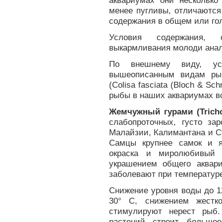
аквариумах они нескольк
менее пугливы, отличаютс
содержания в общем или го
Условия содержания, 
выкармливания молоди анал
По внешнему виду, ус
вышеописанным видам рыб
(Colisa fasciata (Bloch & Sc
рыбы в наших аквариумах в
Жемчужный гурами (Trichoga
слабопроточных, густо за
Малайзии, Калимантана и С
Самцы крупнее самок и я
окраска и миролюбивый 
украшением общего аквар
заболевают при температуре
Снижение уровня воды до 1
30° С, снижением жестк
стимулируют нерест рыб
растений строит большо