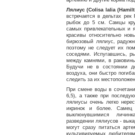
Лялиус (Colisa lalia (Hamil
встречается в дельтах рек
рыбок до 5 см. Самцы кру
самых привлекательных и 
красивы относительно нов
бирюзовый лялиус, радужн
поэтому не следует их по
соседями. Испугавшись, р
между камнями, в раковины 
Будучи не в состоянии д
воздуха, они быстро погиб
следить за их местоположен
При смене воды в сочетани
6,5), а также при послед
лялиусы очень легко нерес
икринок и более. Самец
выклюнувшимися личин
разведении лялиусов - выка
могут сразу питаться арт
культивируемых любителям