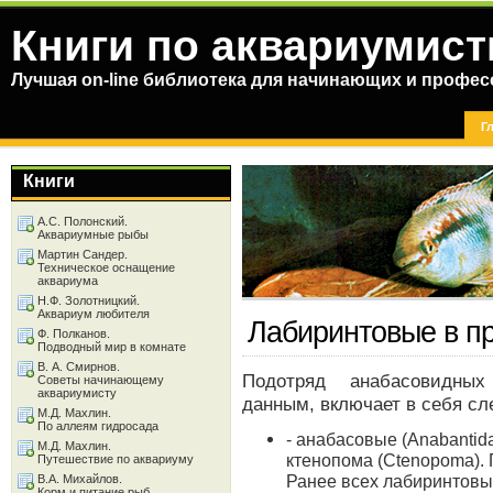
Книги по аквариумист
Лучшая on-line библиотека для начинающих и профес
Г
Книги
А.С. Полонский.
Аквариумные рыбы
Мартин Сандер.
Техническое оснащение
аквариума
Н.Ф. Золотницкий.
Аквариум любителя
Лабиринтовые в пр
Ф. Полканов.
Подводный мир в комнате
В. А. Смирнов.
Подотряд анабасовидных 
Советы начинающему
аквариумисту
данным, включает в себя с
М.Д. Махлин.
По аллеям гидросада
- анабасовые (Anabantida
М.Д. Махлин.
ктенопома (Ctenopoma). 
Путешествие по аквариуму
Ранее всех лабиринтовых
В.А. Михайлов.
Корм и питание рыб