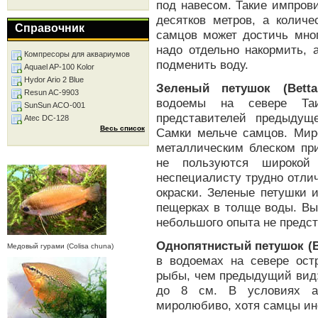
под навесом. Такие импров
десятков метров, а колич
Справочник
самцов может достичь мно
надо отдельно накормить, 
Компресоры для аквариумов
подменить воду.
Aquael AP-100 Kolor
Hydor Ario 2 Blue
Зеленый петушок (Betta 
Resun AC-9903
водоемы на севере Таи
SunSun ACO-001
представителей предыдущ
Atec DC-128
Весь список
Самки мельче самцов. Мир
металлическим блеском при
не пользуются широкой 
неспециалисту трудно отли
окраски. Зеленые петушки 
пещерках в толще воды. Вы
небольшого опыта не предст
Однопятнистый петушок (Bet
Медовый гурами (Colisa chuna)
в водоемах на севере ост
рыбы, чем предыдущий вид:
до 8 см. В условиях ак
миролюбиво, хотя самцы ин