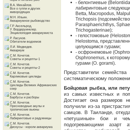
- белонтиевые (Belontii
В.А. Михайлов.
лабиринтовые следующих 
Все о гуппи и других
живородящих
Betta, Macropodus, Malpu
М.Н. Ильин.
Trichopsis (подсемейство
Аквариумное рыбоводство
Parasphaerichthys, Sphae
Г.Р. Аксельрод,
Trichogasterinae);
У. Вордеруинклер.
Энциклопедия аквариумиста
- гелостомовые (Helosto
Р. Ласуков.
Helostoma, представлен
Обитатели водоемов
целующимся гурами;
Л.И. Медведев.
Аквариум
- осфронемовые (Osphron
С.М. Кочетов.
Osphronemus, к котором
Советы и рецепты-1
гурами (О. gorami).
С.М. Кочетов.
Советы и рецепты-2
Представители семейства 
С.М. Кочетов.
Карликовые цихлиды
систематическому положени
С.М. Кочетов.
Цихлиды Великих Африканских
Бойцовая рыбка, или петуш
озер
из самых известных и по
С.М. Кочетов.
Барбусы и расборы
Достигает она размеров 
С.М. Кочетов.
получили из-за пристрасти
Пресноводные акулы и
тропические вьюны
самцов. В Таиланде, откуд
С.М. Кочетов.
«петушиные» бои и чем
Лабиринтовые и радужницы
С.М. Кочетов.
подогревающими азарт а
Дискусы - короли аквариума