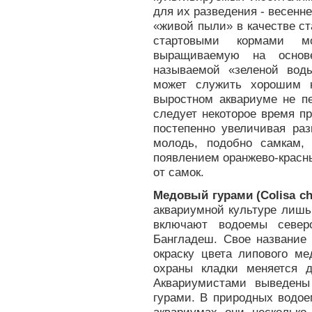
для их разведения - весенне
«живой пыли» в качестве с
стартовыми кормами мо
выращиваемую на основе
называемой «зеленой вод
может служить хорошим к
выростном аквариуме не п
следует некоторое время п
постепенно увеличивая ра
молодь, подобно самкам,
появлением оранжево-красн
от самок.
Медовый гурами (Colisa ch
аквариумной культуре лишь
включают водоемы север
Бангладеш. Свое название
окраску цвета липового ме
охраны кладки меняется д
Аквариумистами выведены
гурами. В природных водое