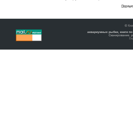
Предыд
©
Кни
аквариумные рыбки, книги по
Сканирование, р
Гл