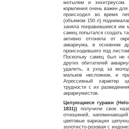
мотылем и энхитреусом. 
кормления очень важен для
происходил во время ле
(объемом 150 л) поднималась
заняла понравившееся им 
самец попытался создать та
активно отгоняла от окр
аквариума, в основном др
происходившего под листом,
Поскольку самец был не 
других обитателей аквари
удалить, а уход за моло
мальков несложное, и пр
Агрессивный характер ц
трудности с их разведение
акрариумистов.
Целующиеся гурами (Helost
1831))
получили свое назв
отношений, напоминающий
цветовые вариации целующ
золотисто-розовая с индоне