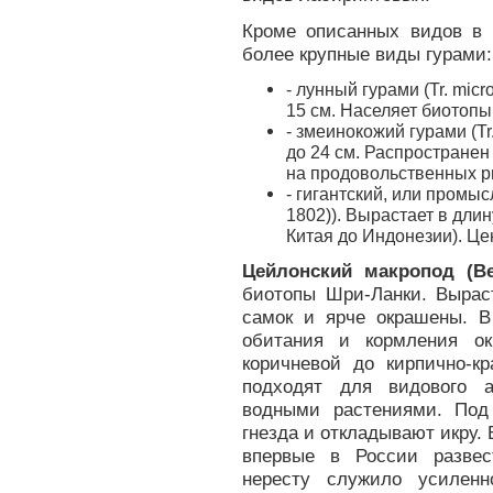
Кроме описанных видов в 
более крупные виды гурами:
- лунный гурами (Tr. micr
15 см. Населяет биотопы
- змеинокожий гурами (Tr.
до 24 см. Распростране
на продовольственных р
- гигантский, или промы
1802)). Вырастает в дли
Китая до Индонезии). Це
Цейлонский макропод (Belo
биотопы Шри-Ланки. Вырас
самок и ярче окрашены. В
обитания и кормления ок
коричневой до кирпично-к
подходят для видового а
водными растениями. Под
гнезда и откладывают икру.
впервые в России развес
нересту служило усилен