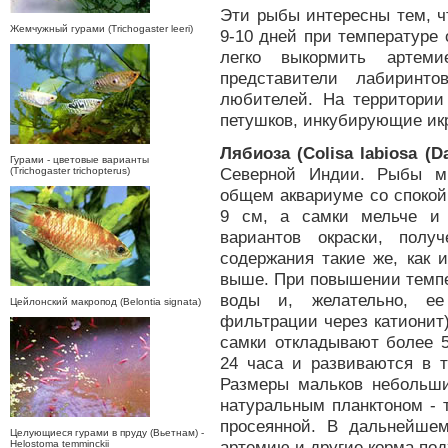
Эти рыбы интересны тем, ч
Жемчужный гурами (Trichogaster leeri)
9-10 дней при температуре 
легко выкормить артеми
представители лабиринт
любителей. На территории
петушков, инкубирующие икру 
Лябиоза (Colisa labiosa (Da
Гурами - цветовые варианты
Северной Индии. Рыбы м
(Trichogaster trichopterus)
общем аквариуме со споко
9 см, а самки мельче и 
вариантов окраски, полу
содержания такие же, как 
выше. При повышении темпе
воды и, желательно, ее
Цейлонский макропод (Belontia signata)
фильтрации через катионит)
самки откладывают более 5
24 часа и развиваются в 
Размеры мальков небольш
натуральным планктоном - 
просеянной. В дальнейше
Целующиеся гурами в пруду (Вьетнам) -
артемию и другие корма под
Helostoma temminckii