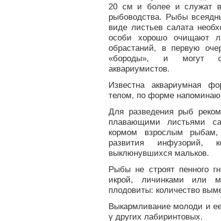
20 см и более и служат в
рыбоводства. Рыбы всеядны
виде листьев салата необ
особи хорошо очищают л
обрастаний, в первую оче
«бороды», и могут сл
аквариумистов.
Известна аквариумная ф
телом, по форме напомина
Для разведения рыб реком
плавающими листьями са
кормом взрослым рыбам,
развития инфузорий, 
выклюнувшихся мальков.
Рыбы не строят пенного г
икрой, личинками или м
плодовиты: количество выме
Выкармливание молоди и ее
у других лабиринтовых.