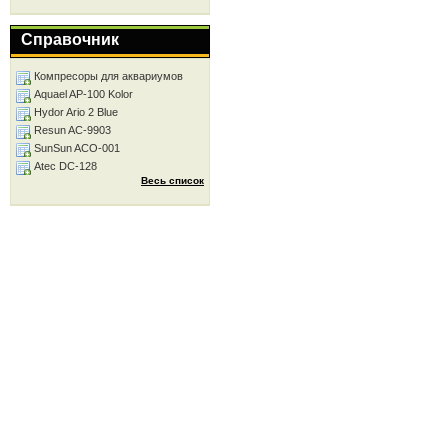
Справочник
Компресоры для аквариумов
Aquael AP-100 Kolor
Hydor Ario 2 Blue
Resun AC-9903
SunSun ACO-001
Atec DC-128
Весь список