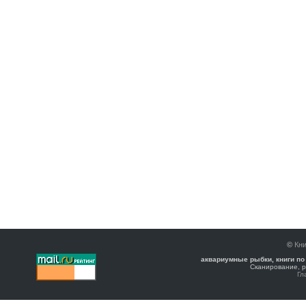
©
Кни
аквариумные рыбки, книги по
Сканирование, р
Гл