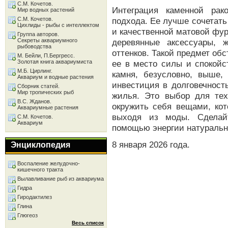
С.М. Кочетов.
Интеграция каменной рак
Мир водных растений
С.М. Кочетов.
подхода. Ее лучше сочетать
Цихлиды - рыбы с интеллектом
и качественной матовой фу
Группа авторов.
Секреты аквариумного
деревянные аксессуары, 
рыбоводства
оттенков. Такой предмет обс
М. Бейли, П.Бергресс.
Золотая книга аквариумиста
ее в место силы и спокойс
М.Б. Цирлинг.
камня, безусловно, выше,
Аквариум и водные растения
инвестиция в долговечност
Сборник статей.
Мир тропических рыб
жилья. Это выбор для тех
В.С. Жданов.
окружить себя вещами, кот
Аквариумные растения
выходя из моды. Сделай
С.М. Кочетов.
Аквариум
помощью энергии натуральн
8 января 2026 года.
Энциклопедия
Воспаление желудочно-
кишечного тракта
Вылавливание рыб из аквариума
Гидра
Гиродактилез
Глина
Глюгеоз
Весь список