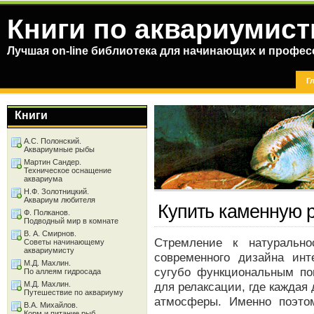
Книги по аквариумист
Лучшая on-line библиотека для начинающих и профес
Г
Книги
А.С. Полонский.
Аквариумные рыбы
Мартин Сандер.
Техническое оснащение
аквариума
Н.Ф. Золотницкий.
Аквариум любителя
Купить каменную 
Ф. Полканов.
Подводный мир в комнате
В. А. Смирнов.
Стремление к натуральн
Советы начинающему
аквариумисту
современного дизайна инт
М.Д. Махлин.
сугубо функциональным по
По аллеям гидросада
М.Д. Махлин.
для релаксации, где каждая
Путешествие по аквариуму
атмосферы. Именно поэто
В.А. Михайлов.
Корм и питание рыб