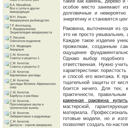
такие как камень, дерево и
В.А. Михайлов.
особое место занимают и
Все о гуппи и других
живородящих
долговечные и невероятно
М.Н. Ильин.
энергетику и становятся це
Аквариумное рыбоводство
Г.Р. Аксельрод,
Раковина, выточенная из г
У. Вордеруинклер.
Энциклопедия аквариумиста
это не просто умывальник, 
Р. Ласуков.
Каждое такое изделие уник
Обитатели водоемов
прожилкам, созданным са
Л.И. Медведев.
Аквариум
ощущение фундаментальнос
С.М. Кочетов.
Однако выбор подобного 
Советы и рецепты-1
С.М. Кочетов.
ответственная. Нужно учиты
Советы и рецепты-2
характеристики: пористость
С.М. Кочетов.
Карликовые цихлиды
и способ его монтажа. К пр
С.М. Кочетов.
тщательной защиты от кисло
Цихлиды Великих Африканских
озер
боится ничего. Для тех, 
С.М. Кочетов.
практичности, правильны
Барбусы и расборы
каменная раковина купить
С.М. Кочетов.
Пресноводные акулы и
мастерской, гарантирующ
тропические вьюны
материала. Профессиональ
С.М. Кочетов.
Лабиринтовые и радужницы
готовые модели, но и изго
С.М. Кочетов.
позволяет создать по-наст
Дискусы - короли аквариума