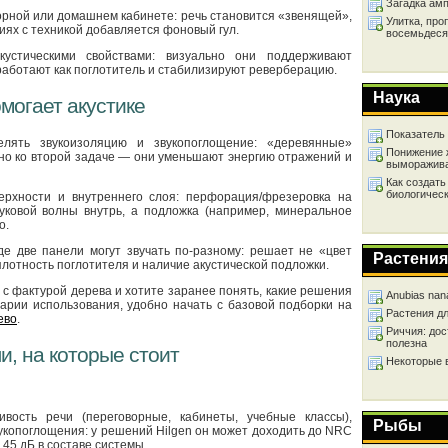
Загадка ам
орной или домашнем кабинете: речь становится «звенящей»,
Улитка, про
иях с техникой добавляется фоновый гул.
восемьдеся
стическими свойствами: визуально они поддерживают
 работают как поглотитель и стабилизируют реверберацию.
Наука
могает акустике
Показатель
лять звукоизоляцию и звукопоглощение: «деревянные»
Понижение 
но ко второй задаче — они уменьшают энергию отражений и
выморажив
Как создать
биологичес
ерхности и внутреннего слоя: перфорация/фрезеровка на
вуковой волны внутрь, а подложка (например, минеральное
о.
е две панели могут звучать по-разному: решает не «цвет
Растения
плотность поглотителя и наличие акустической подложки.
 с фактурой дерева и хотите заранее понять, какие решения
Anubias nan
арии использования, удобно начать с базовой подборки на
Растения д
ево
.
Риччия: дос
полезна
и, на которые стоит
Некоторые 
вость речи (переговорные, кабинеты, учебные классы),
Рыбы
копоглощения: у решений Hilgen он может доходить до NRC
45 дБ в составе системы.