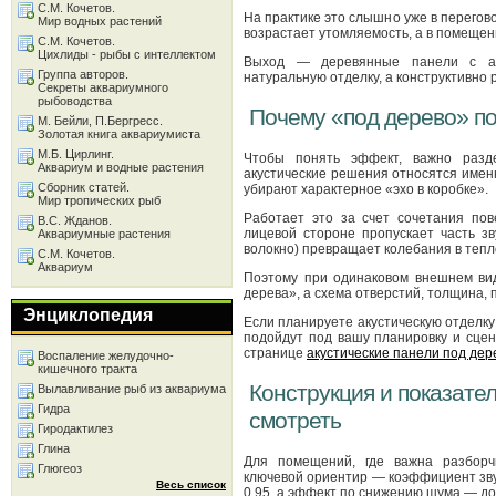
С.М. Кочетов.
На практике это слышно уже в перегов
Мир водных растений
возрастает утомляемость, а в помещен
С.М. Кочетов.
Цихлиды - рыбы с интеллектом
Выход — деревянные панели с аку
Группа авторов.
натуральную отделку, а конструктивно
Секреты аквариумного
рыбоводства
Почему «под дерево» по
М. Бейли, П.Бергресс.
Золотая книга аквариумиста
М.Б. Цирлинг.
Чтобы понять эффект, важно разде
Аквариум и водные растения
акустические решения относятся имен
Сборник статей.
убирают характерное «эхо в коробке».
Мир тропических рыб
Работает это за счет сочетания пов
В.С. Жданов.
лицевой стороне пропускает часть з
Аквариумные растения
волокно) превращает колебания в тепл
С.М. Кочетов.
Аквариум
Поэтому при одинаковом внешнем вид
дерева», а схема отверстий, толщина, 
Энциклопедия
Если планируете акустическую отделку
подойдут под вашу планировку и сцен
странице
акустические панели под дер
Воспаление желудочно-
кишечного тракта
Конструкция и показател
Вылавливание рыб из аквариума
Гидра
смотреть
Гиродактилез
Глина
Для помещений, где важна разборчи
Глюгеоз
ключевой ориентир — коэффициент зву
Весь список
0.95, а эффект по снижению шума — до 