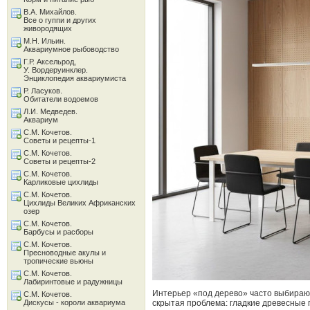
В.А. Михайлов.
Все о гуппи и других
живородящих
М.Н. Ильин.
Аквариумное рыбоводство
Г.Р. Аксельрод,
У. Вордеруинклер.
Энциклопедия аквариумиста
Р. Ласуков.
Обитатели водоемов
Л.И. Медведев.
Аквариум
С.М. Кочетов.
Советы и рецепты-1
С.М. Кочетов.
Советы и рецепты-2
С.М. Кочетов.
Карликовые цихлиды
С.М. Кочетов.
Цихлиды Великих Африканских
озер
С.М. Кочетов.
Барбусы и расборы
С.М. Кочетов.
Пресноводные акулы и
тропические вьюны
С.М. Кочетов.
Лабиринтовые и радужницы
Интерьер «под дерево» часто выбирают
С.М. Кочетов.
Дискусы - короли аквариума
скрытая проблема: гладкие древесные 