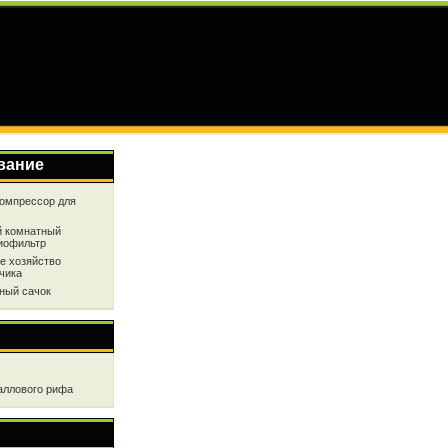
вание
омпрессор для
 комнатный
иофильтр
е хозяйство
чика
ный сачок
аллового рифа