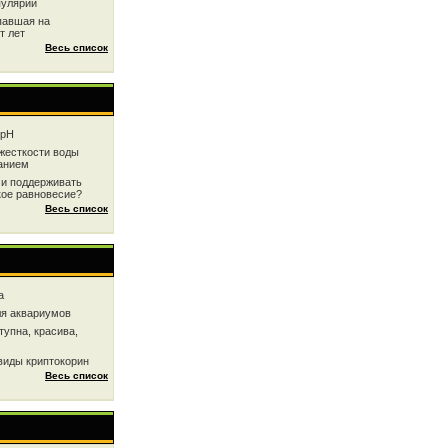
пулярии
павшая на
т лет
Весь список
 рН
жесткоcти воды
анием
 и поддерживать
кое равновесие?
Весь список
a
ля аквариумов
тупна, красива,
виды криптокорин
Весь список