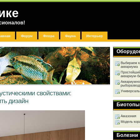
ике
сионалов!
лавная
Форум
Флора
Фауна
Интерьер
Оборудо
Выбираем к
аквариума
Простейший
аквариум-б
Аквариумно
рыборазвод
Универсаль
устическими свойствами:
ить дизайн
Биотопы
Амазония
Модель кор
Болезни