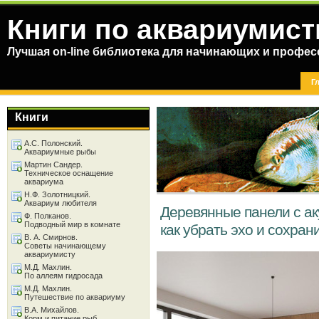
Книги по аквариумист
Лучшая on-line библиотека для начинающих и профес
Г
Книги
А.С. Полонский.
Аквариумные рыбы
Мартин Сандер.
Техническое оснащение
аквариума
Н.Ф. Золотницкий.
Аквариум любителя
Деревянные панели с ак
Ф. Полканов.
Подводный мир в комнате
как убрать эхо и сохран
В. А. Смирнов.
Советы начинающему
аквариумисту
М.Д. Махлин.
По аллеям гидросада
М.Д. Махлин.
Путешествие по аквариуму
В.А. Михайлов.
Корм и питание рыб