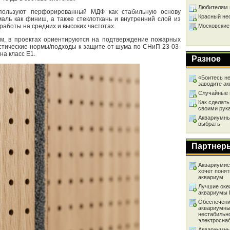
Любителям 
пользуют перфорированный МДФ как стабильную основу
Красный не
аль как финиш, а также стеклоткань и внутренний слой из
работы на средних и высоких частотах.
Московские
ам, в проектах ориентируются на подтверждение пожарных
устические нормы/подходы к защите от шума по СНиП 23-03-
на класс E1.
Разное
«Боитесь не
заводите а
Случайные 
Как сделать
своими рук
Аквариумный
выбрать
Партнер
Аквариумист
хочет понят
аквариум
Лучшие оке
аквариумы
Обеспечени
аквариумны
нестабильн
электросна
Аквариумны