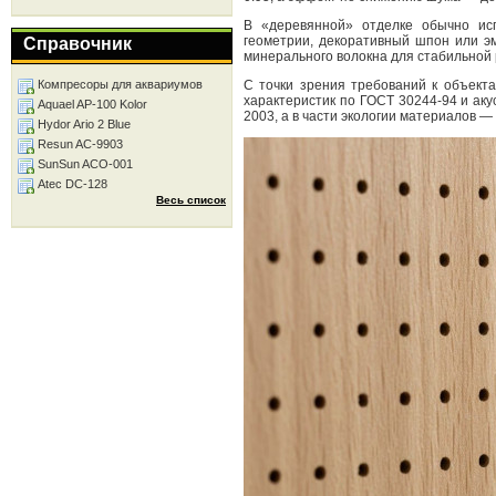
В «деревянной» отделке обычно ис
геометрии, декоративный шпон или эм
Справочник
минерального волокна для стабильной 
Компресоры для аквариумов
С точки зрения требований к объект
характеристик по ГОСТ 30244-94 и ак
Aquael AP-100 Kolor
2003, а в части экологии материалов — 
Hydor Ario 2 Blue
Resun AC-9903
SunSun ACO-001
Atec DC-128
Весь список