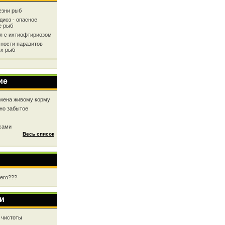
езни рыб
диоз - опасное
е рыб
ся с ихтиофтириозом
ности паразитов
х рыб
ие
мена живому корму
но забытое
 сами
Весь список
чего???
и
 чистоты