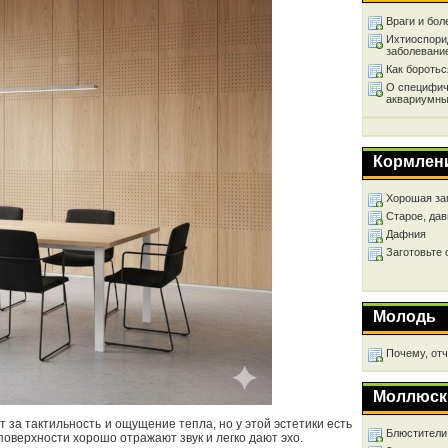
Враги и бол
Ихтиоспори
заболевани
Как бороть
О специфич
аквариумны
Кормлен
Хорошая за
Старое, дав
Дафния
Заготовьте
Молодь
Почему, от
Моллюск
 за тактильность и ощущение тепла, но у этой эстетики есть
Блюстители
поверхности хорошо отражают звук и легко дают эхо.