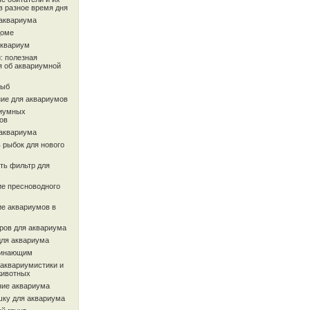
в разное время дня
 аквариума
доме
аквариум
: полезная
 об аквариумной
рыб
ие для аквариумов
иумных
ов
 аквариума
 рыбок для нового
ть фильтр для
ие пресноводного
ие аквариумов в
ров для аквариума
для аквариума
чинающим
 аквариумистики и
животных
ие аквариума
шку для аквариума