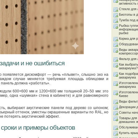
активность 
Стекло для
Биотопы в 
Тумба под 
Рыбка гуппи
информация
рыбке
Корма для 
Оборудован
Виды аквар
компрессор
Фильтр для
 задачи и не ошибиться
Как выбрать
аквариума?
Как подобра
но появляется дискомфорт — речь «плывет», слышно эхо на
аквариума
аждом случае меняется требуемая площадь облицовки и
 панель должна «работать».
Изготовлен
аквариума
модули 600×600 мм и 1200×600 мм толщиной 20–50 мм: это
Изготовлен
имер, одна «шумная» стена в кабинете) и для равномерного
Киеве
Виды фильт
Декорации 
сть, выбирают акустические панели под дерево со шпоном;
ерьерный оттенок, уместны окрашенные варианты по RAL, но
Советы на
е потерять акустический эффект.
Товары для
домашних 
, сроки и примеры объектов
Обслуживан
Купить кры