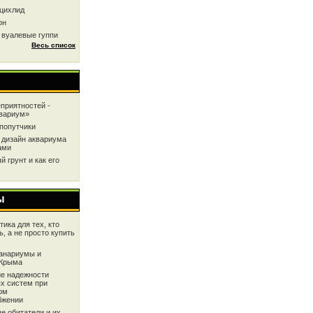
цихлид
он
 вуалевые гуппи
Весь список
приятностей -
квариум»
попутчики
 дизайн аквариума
ами
 грунт и как его
ы
ика для тех, кто
ь, а не просто купить
анариумы и
 Крыма
е надежности
х систем при
ом
бжении
е обитатели и их