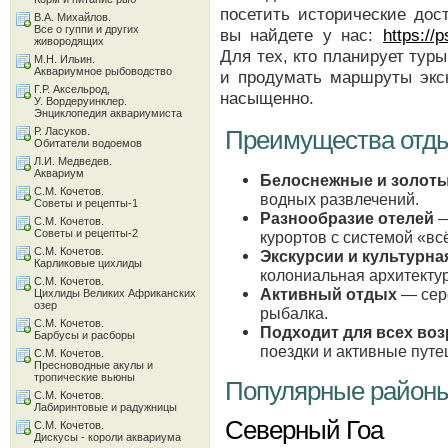
посетить исторические дос
В.А. Михайлов.
Все о гуппи и других
вы найдете у нас:
https://
живородящих
Для тех, кто планирует туры
М.Н. Ильин.
Аквариумное рыбоводство
и продумать маршруты экс
Г.Р. Аксельрод,
насыщенно.
У. Вордеруинклер.
Энциклопедия аквариумиста
Р. Ласуков.
Преимущества отды
Обитатели водоемов
Л.И. Медведев.
Аквариум
Белоснежные и золот
С.М. Кочетов.
водных развлечений.
Советы и рецепты-1
Разнообразие отелей
—
С.М. Кочетов.
Советы и рецепты-2
курортов с системой «вс
С.М. Кочетов.
Экскурсии и культурна
Карликовые цихлиды
колониальная архитектур
С.М. Кочетов.
Активный отдых
— серф
Цихлиды Великих Африканских
озер
рыбалка.
С.М. Кочетов.
Подходит для всех воз
Барбусы и расборы
поездки и активные путе
С.М. Кочетов.
Пресноводные акулы и
тропические вьюны
Популярные районы
С.М. Кочетов.
Лабиринтовые и радужницы
Северный Гоа
С.М. Кочетов.
Дискусы - короли аквариума