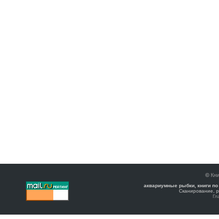
©
Кни
аквариумные рыбки, книги по
Сканирование, р
Гл