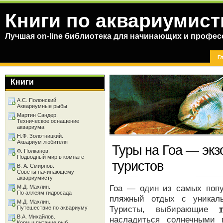
Книги по аквариумист
Лучшая on-line библиотека для начинающих и профес
Г
Книги
А.С. Полонский.
Аквариумные рыбы
Мартин Сандер.
Техническое оснащение
аквариума
Н.Ф. Золотницкий.
Аквариум любителя
Туры на Гоа — экз
Ф. Полканов.
Подводный мир в комнате
туристов
В. А. Смирнов.
Советы начинающему
аквариумисту
Гоа — один из самых попу
М.Д. Махлин.
По аллеям гидросада
пляжный отдых с уникаль
М.Д. Махлин.
Туристы, выбирающие
Путешествие по аквариуму
В.А. Михайлов.
насладиться солнечными 
Корм и питание рыб