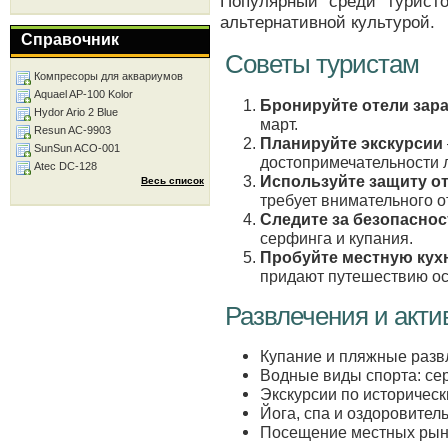
Популярный среди турист
альтернативной культурой.
Справочник
Советы туристам
Компресоры для аквариумов
Aquael AP-100 Kolor
Бронируйте отели зар
Hydor Ario 2 Blue
март.
Resun AC-9903
Планируйте экскурсии
SunSun ACO-001
достопримечательности 
Atec DC-128
Используйте защиту о
Весь список
требует внимательного 
Следите за безопаснос
серфинга и купания.
Пробуйте местную ку
придают путешествию ос
Развлечения и акт
Купание и пляжные разв
Водные виды спорта: сер
Экскурсии по историческ
Йога, спа и оздоровите
Посещение местных рынк