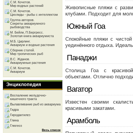
С.М. Кочетов.
Мир водных растений
Живописные пляжи с разви
С.М. Кочетов.
клубами. Подходит для моло
Цихлиды - рыбы с интеллектом
Группа авторов.
Секреты аквариумного
Южный Гоа
рыбоводства
М. Бейли, П.Бергресс.
Золотая книга аквариумиста
Спокойные пляжи с чистой
М.Б. Цирлинг.
уединённого отдыха. Идеаль
Аквариум и водные растения
Сборник статей.
Мир тропических рыб
Панаджи
В.С. Жданов.
Аквариумные растения
С.М. Кочетов.
Столица Гоа с красивой
Аквариум
объектами. Отлично подходи
Энциклопедия
Вагатор
Воспаление желудочно-
кишечного тракта
Известен своими скалис
Вылавливание рыб из аквариума
красивыми закатами.
Гидра
Гиродактилез
Арамболь
Глина
Глюгеоз
Весь список