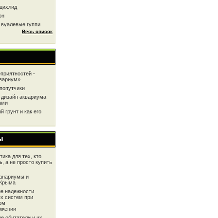
цихлид
он
 вуалевые гуппи
Весь список
приятностей -
квариум»
попутчики
 дизайн аквариума
ами
 грунт и как его
ы
ика для тех, кто
ь, а не просто купить
анариумы и
 Крыма
е надежности
х систем при
ом
бжении
е обитатели и их