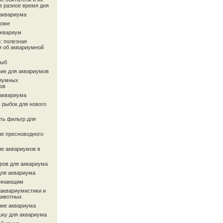
в разное время дня
 аквариума
доме
аквариум
: полезная
 об аквариумной
рыб
ие для аквариумов
иумных
ов
 аквариума
 рыбок для нового
ть фильтр для
ие пресноводного
ие аквариумов в
ров для аквариума
для аквариума
чинающим
 аквариумистики и
животных
ие аквариума
шку для аквариума