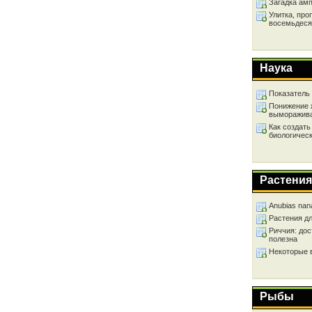
Загадка ам
Улитка, про
восемьдеся
Наука
Показатель
Понижение 
выморажив
Как создать
биологичес
Растения
Anubias nan
Растения д
Риччия: дос
полезна
Некоторые 
Рыбы