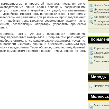
 компактностью и простотой монтажа, позволяя легко
Враги и бол
роизводственные линии. Краны оснащены современными
Ихтиоспори
иту от перегрузок и аварийных ситуаций, что значительно
заболевани
ь устройства. Возможность регулировки высоты подъема и
Как бороть
универсальным решением для различных производственных
и и удобства использования современные модели часто
О специфич
ением, позволяющим оператору управлять процессом
аквариумны
жения.
дъемника важно учитывать особенности помещения,
ифику перевозимых материалов. Специалисты рекомендуют
Кормлен
подобрать оптимальную конфигурацию механизма, исходя из
то позволит избежать ошибок и обеспечить максимальную
руда на предприятии. Таким образом, грамотно подобранный
Хорошая за
ежным помощником в работе и повысит общую эффективность
Старое, дав
Дафния
Заготовьте
Молодь
Почему, от
Моллюск
Блюстители