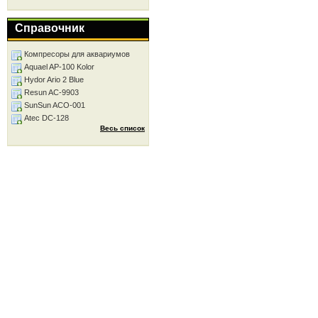
Справочник
Компресоры для аквариумов
Aquael AP-100 Kolor
Hydor Ario 2 Blue
Resun AC-9903
SunSun ACO-001
Atec DC-128
Весь список