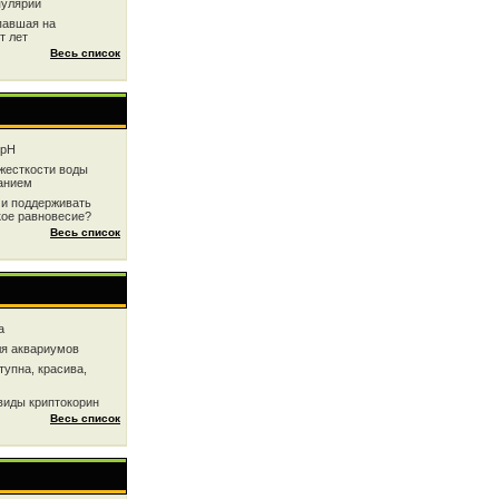
пулярии
павшая на
т лет
Весь список
 рН
жесткоcти воды
анием
 и поддерживать
кое равновесие?
Весь список
a
ля аквариумов
тупна, красива,
виды криптокорин
Весь список