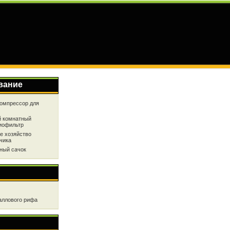
вание
омпрессор для
 комнатный
иофильтр
е хозяйство
чика
ный сачок
аллового рифа