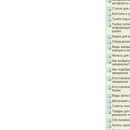
активность 
Стекло для
Биотопы в 
Тумба под 
Рыбка гуппи
информация
рыбке
Корма для 
Оборудован
Виды аквар
компрессор
Фильтр для
Как выбрать
аквариума?
Как подобра
аквариума
Изготовлен
аквариума
Изготовлен
Киеве
Виды фильт
Декорации 
Советы на
Товары для
домашних 
Обслуживан
Купить кры