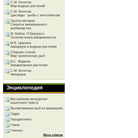
С.М. Кочетов.
Мир водных растений
С.М. Кочетов.
Цихлиды - рыбы с интеллектом
Группа авторов.
Секреты аквариумного
рыбоводства
М. Бейли, П.Бергресс.
Золотая книга аквариумиста
М.Б. Цирлинг.
Аквариум и водные растения
Сборник статей.
Мир тропических рыб
В.С. Жданов.
Аквариумные растения
С.М. Кочетов.
Аквариум
Энциклопедия
Воспаление желудочно-
кишечного тракта
Вылавливание рыб из аквариума
Гидра
Гиродактилез
Глина
Глюгеоз
Весь список