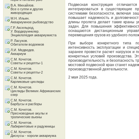
Подвесная конструкция отличается
В.А. Михайлов.
интегрироваться в существующие п
Все о гуппи и других
живородящих
системами безопасности, включая защ
повышает надежность и долговечност
М.Н. Ильин.
длины пролета делает такие краны 
Аквариумное рыбоводство
задач. Для повышения эффективност
Г.Р. Аксельрод,
оснащаются дистанционным управл
У. Вордеруинклер.
перемещения грузов из удобного поло
Энциклопедия аквариумиста
Р. Ласуков.
При выборе конкретного типа по
Обитатели водоемов
интенсивность эксплуатации и спец
Л.И. Медведев.
заранее провести расчет нагрузок и 
Аквариум
конкретных условий производства. Э
С.М. Кочетов.
производительность и безопасность т
Советы и рецепты-1
мостовой подвесной кран станет над
С.М. Кочетов.
производственной деятельности.
Советы и рецепты-2
2 мая 2025 года.
С.М. Кочетов.
Карликовые цихлиды
С.М. Кочетов.
Цихлиды Великих Африканских
озер
С.М. Кочетов.
Барбусы и расборы
С.М. Кочетов.
Пресноводные акулы и
тропические вьюны
С.М. Кочетов.
Лабиринтовые и радужницы
С.М. Кочетов.
Дискусы - короли аквариума