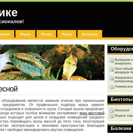
ике
сионалов!
лавная
Форум
Флора
Фауна
Интерьер
Оборудо
Выбираем к
аквариума
Простейший
аквариум-б
Аквариумно
рыборазвод
Универсаль
есной
Биотопы
 оборудования является важным этапом при организации
о предприятия. От правильного подбора крана зависит
отрудников и сохранность груза. Сегодня рынок предлагает
Амазония
среди которых особое внимание заслуживает
кран мостовой
Модель кор
льно подходит для цехов и складских помещений среднего
ыстро перемещать грузы массой до пяти тонн. Конструкция
бство эксплуатации и экономию пространства благодаря
Болезни
ляет свободно маневрировать внутри помещения.