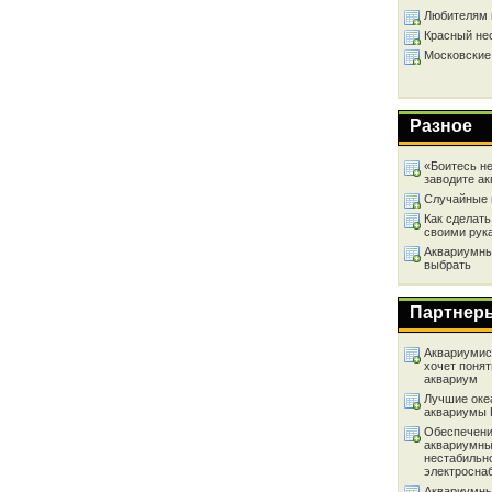
Любителям 
Красный не
Московские
Разное
«Боитесь не
заводите а
Случайные 
Как сделать
своими рук
Аквариумный
выбрать
Партнер
Аквариумист
хочет понят
аквариум
Лучшие оке
аквариумы
Обеспечени
аквариумны
нестабильн
электросна
Аквариумны