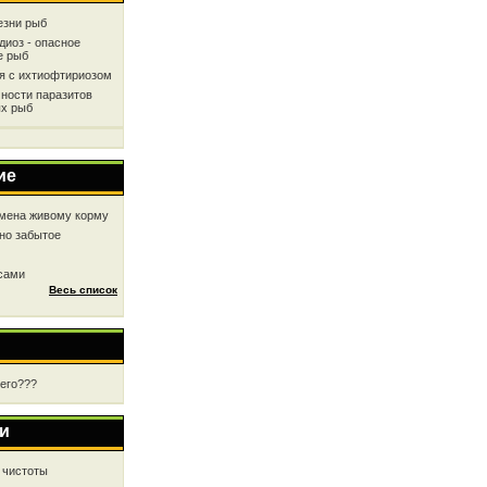
езни рыб
диоз - опасное
е рыб
ся с ихтиофтириозом
ности паразитов
х рыб
ие
мена живому корму
но забытое
 сами
Весь список
чего???
и
 чистоты