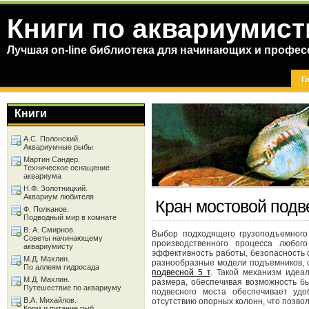
Книги по аквариумист
Лучшая on-line библиотека для начинающих и профес
Г
Книги
А.С. Полонский.
Аквариумные рыбы
Мартин Сандер.
Техническое оснащение
аквариума
Н.Ф. Золотницкий.
Аквариум любителя
Кран мостовой подв
Ф. Полканов.
Подводный мир в комнате
В. А. Смирнов.
Выбор подходящего грузоподъемного
Советы начинающему
производственного процесса любог
аквариумисту
эффективность работы, безопасность с
М.Д. Махлин.
разнообразные модели подъемников, 
По аллеям гидросада
подвесной 5 т
. Такой механизм идеа
М.Д. Махлин.
размера, обеспечивая возможность б
Путешествие по аквариуму
подвесного моста обеспечивает удо
В.А. Михайлов.
отсутствию опорных колонн, что позво
Корм и питание рыб