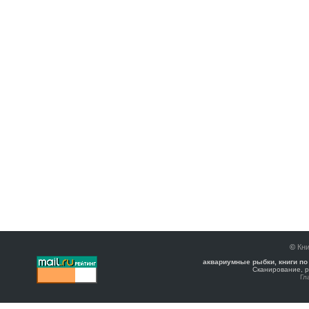
©
Кни
аквариумные рыбки, книги по
Сканирование, р
Гл