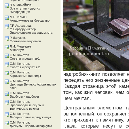
В.А. Михайлов.
Все о гуппи и других
живородящих
М.Н. Ильин.
Аквариумное рыбоводство
Г.Р. Аксельрод,
У. Вордеруинклер.
Энциклопедия аквариумиста
Р. Ласуков.
Обитатели водоемов
Л.И. Медведев.
Аквариум
С.М. Кочетов.
Советы и рецепты-1
С.М. Кочетов.
Советы и рецепты-2
С.М. Кочетов.
надгробия-книги позволяет н
Карликовые цихлиды
передать его жизненные це
С.М. Кочетов.
Цихлиды Великих Африканских
Каждая страница этой каме
озер
том, как жил человек, чем 
С.М. Кочетов.
Барбусы и расборы
чем мечтал.
С.М. Кочетов.
Пресноводные акулы и
Центральным элементом так
тропические вьюны
выполненный, он сохраняет 
С.М. Кочетов.
Лабиринтовые и радужницы
кто приходит к памятнику, 
С.М. Кочетов.
глаза, которые несут в 
Дискусы - короли аквариума