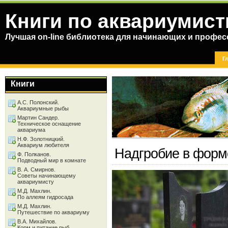
Книги по аквариумист
Лучшая on-line библиотека для начинающих и профес
Г
Книги
А.С. Полонский.
Аквариумные рыбы
Мартин Сандер.
Техническое оснащение
аквариума
Н.Ф. Золотницкий.
Аквариум любителя
Надгробие в форм
Ф. Полканов.
Подводный мир в комнате
В. А. Смирнов.
Советы начинающему
аквариумисту
М.Д. Махлин.
По аллеям гидросада
М.Д. Махлин.
Путешествие по аквариуму
В.А. Михайлов.
Корм и питание рыб