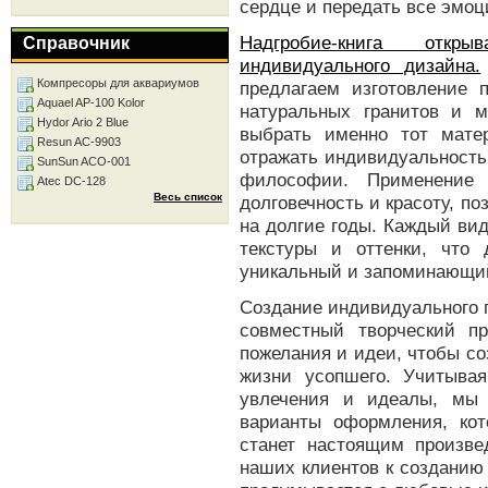
сердце и передать все эмоц
Надгробие-книга отк
Справочник
индивидуального дизайна.
Компресоры для аквариумов
предлагаем изготовление 
Aquael AP-100 Kolor
натуральных гранитов и м
Hydor Ario 2 Blue
выбрать именно тот мате
Resun AC-9903
отражать индивидуальность
SunSun ACO-001
философии. Применение 
Atec DC-128
Весь список
долговечность и красоту, п
на долгие годы. Каждый ви
текстуры и оттенки, что 
уникальный и запоминающи
Создание индивидуального пр
совместный творческий п
пожелания и идеи, чтобы со
жизни усопшего. Учитывая
увлечения и идеалы, мы 
варианты оформления, кот
станет настоящим произв
наших клиентов к созданию