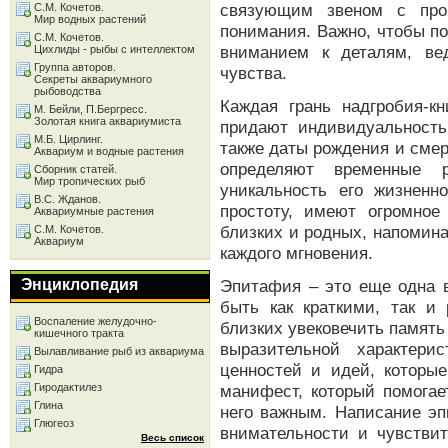
связующим звеном с про
С.М. Кочетов.
Мир водных растений
понимания. Важно, чтобы п
С.М. Кочетов.
вниманием к деталям, ве
Цихлиды - рыбы с интеллектом
Группа авторов.
чувства.
Секреты аквариумного
рыбоводства
Каждая грань надгробия-кн
М. Бейли, П.Бергресс.
Золотая книга аквариумиста
придают индивидуальност
М.Б. Цирлинг.
также даты рождения и смер
Аквариум и водные растения
определяют временные р
Сборник статей.
Мир тропических рыб
уникальность его жизненн
В.С. Жданов.
простоту, имеют огромное
Аквариумные растения
близких и родных, напомин
С.М. Кочетов.
Аквариум
каждого мгновения.
Энциклопедия
Эпитафия – это еще одна в
быть как краткими, так и
Воспаление желудочно-
близких увековечить память
кишечного тракта
выразительной характери
Вылавливание рыб из аквариума
ценностей и идей, которы
Гидра
Гиродактилез
манифест, который помогае
Глина
него важным. Написание э
Глюгеоз
внимательности и чувствит
Весь список